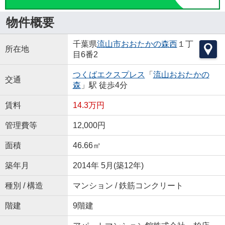
物件概要
千葉県
流山市
おおたかの森西
１丁
所在地
目6番2
つくばエクスプレス
「
流山おおたかの
交通
森
」駅 徒歩4分
賃料
14.3万円
管理費等
12,000円
面積
46.66㎡
築年月
2014年 5月(築12年)
種別 / 構造
マンション / 鉄筋コンクリート
階建
9階建