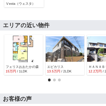
Ⅴesta（ウェスタ）
エリアの近い物件
フェリスおおたかの森
エピカリス
ＨＡＮＡＢ
15
万
円
/ 1LDK
13.5
万
円
/ 2LDK
12.2
万
円
/
お客様の声