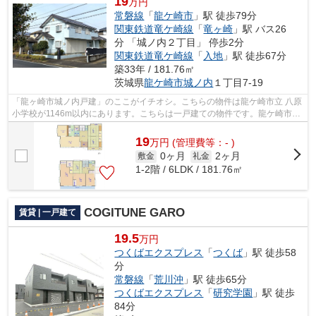
19
万円
常磐線
「
龍ケ崎市
」駅 徒歩79分
関東鉄道竜ケ崎線
「
竜ヶ崎
」駅 バス26
分 「城ノ内２丁目」 停歩2分
関東鉄道竜ケ崎線
「
入地
」駅 徒歩67分
築33年 / 181.76㎡
茨城県
龍ケ崎市
城ノ内
１丁目7-19
「龍ヶ崎市城ノ内戸建」のここがイチオシ。こちらの物件は龍ケ崎市立 八原
小学校が1146m以内にあります。こちらは一戸建ての物件です。龍ケ崎市に
ある戸建て情報を知りたいのであれば...
19
万
円
(管理費等：- )
0ヶ月
2ヶ月
敷金
礼金
1-2階 / 6LDK / 181.76㎡
COGITUNE GARO
賃貸 | 一戸建て
19.5
万円
つくばエクスプレス
「
つくば
」駅 徒歩58
分
常磐線
「
荒川沖
」駅 徒歩65分
つくばエクスプレス
「
研究学園
」駅 徒歩
84分