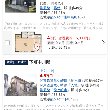
代西」 停歩2分
常磐線
「
藤代
」駅 徒歩49分
築46年 / 36.43㎡
茨城県
龍ケ崎市
南中島町
10-3
戸建て物件は、室内のレイアウトの自由度も高くお勧めです。自宅から2駅
利用できる、利便性の高い一戸建てです。こちらの物件は、駅へも徒歩14分
と歩いてアクセスできます。ご希望の物...
4
万
円
(管理費等：5,000円 )
0ヶ月
0ヶ月
敷金
礼金
- / 1K / 36.43㎡
下町中川邸
賃貸 | 一戸建て
敷0
礼0
4.5
万円
関東鉄道竜ケ崎線
「
竜ヶ崎
」駅 徒歩17分
関東鉄道竜ケ崎線
「
入地
」駅 徒歩49分
常磐線
「
龍ケ崎市
」駅 徒歩76分
築49年 / 58.32㎡
茨城県
龍ケ崎市
下町
4969
龍ケ崎市での住まい探しなら、アパートマンション館(株)龍ヶ崎店がお手伝