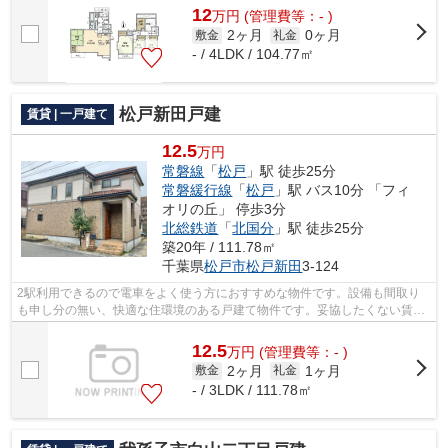
12
万
円
(管理費等：- )
2ヶ月
0ヶ月
敷金
礼金
- / 4LDK / 104.77㎡
松戸新田戸建
賃貸 | 一戸建て
12.5
万円
常磐線
「
松戸
」駅 徒歩25分
常磐緩行線
「
松戸
」駅 バス10分 「フィ
オリの丘」 停歩3分
北総鉄道
「
北国分
」駅 徒歩25分
築20年 / 111.78㎡
千葉県
松戸市
松戸新田
3-124
2駅利用できるので電車をよく使う方におすすめな物件です。設備も間取り
も申し分の無い、快適な住環境のある戸建て物件です。妥協したくない賃貸
戸建て探し。アパートマンション館 柏...
12.5
万
円
(管理費等：- )
2ヶ月
1ヶ月
敷金
礼金
- / 3LDK / 111.78㎡