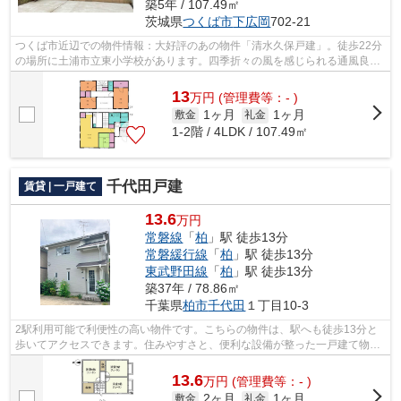
築5年 / 107.49㎡
茨城県
つくば市
下広岡
702-21
つくば市近辺での物件情報：大好評のあの物件「清水久保戸建」。徒歩22分
の場所に土浦市立東小学校があります。四季折々の風を感じられる通風良好
な快適の物件です。こちらの物件は一...
13
万
円
(管理費等：- )
1ヶ月
1ヶ月
敷金
礼金
1-2階 / 4LDK / 107.49㎡
千代田戸建
賃貸 | 一戸建て
13.6
万円
常磐線
「
柏
」駅 徒歩13分
常磐緩行線
「
柏
」駅 徒歩13分
東武野田線
「
柏
」駅 徒歩13分
築37年 / 78.86㎡
千葉県
柏市
千代田
１丁目10-3
2駅利用可能で利便性の高い物件です。こちらの物件は、駅へも徒歩13分と
歩いてアクセスできます。住みやすさと、便利な設備が整った一戸建て物件
です。柏店でなら、素敵な賃貸戸建てが...
13.6
万
円
(管理費等：- )
2ヶ月
1ヶ月
敷金
礼金