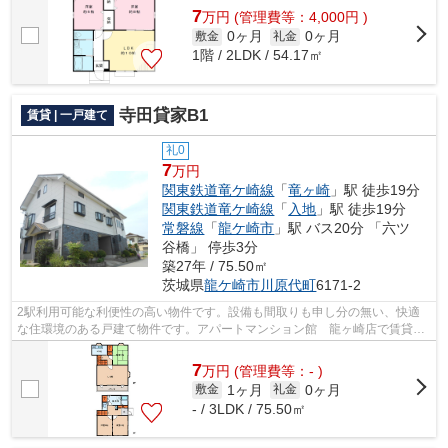
7
万
円
(管理費等：4,000円 )
0ヶ月
0ヶ月
敷金
礼金
1階 / 2LDK / 54.17㎡
寺田貸家B1
賃貸 | 一戸建て
礼0
7
万円
関東鉄道竜ケ崎線
「
竜ヶ崎
」駅 徒歩19分
関東鉄道竜ケ崎線
「
入地
」駅 徒歩19分
常磐線
「
龍ケ崎市
」駅 バス20分 「六ツ
谷橋」 停歩3分
築27年 / 75.50㎡
茨城県
龍ケ崎市
川原代町
6171-2
2駅利用可能な利便性の高い物件です。設備も間取りも申し分の無い、快適
な住環境のある戸建て物件です。アパートマンション館 龍ヶ崎店で賃貸戸
建てをお探しなら、龍ケ崎市の関東鉄道...
7
万
円
(管理費等：- )
1ヶ月
0ヶ月
敷金
礼金
- / 3LDK / 75.50㎡