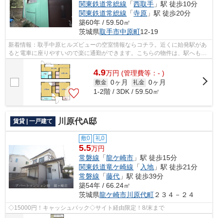
関東鉄道常総線
「
西取手
」駅 徒歩10分
関東鉄道常総線
「
寺原
」駅 徒歩20分
築60年 / 59.50㎡
茨城県
取手市
中原町
12-19
新着情報：取手中原ヒルズビューの空室情報ならコチラ。近くに始発駅があ
ると電車に座りやすいので楽に通勤ができます。こちらの物件は、駅へも徒
歩15分と歩いてアクセスできます。片...
4.9
万
円
(管理費等：- )
0ヶ月
0ヶ月
敷金
礼金
1-2階 / 3DK / 59.50㎡
川原代A邸
賃貸 | 一戸建て
敷0
礼0
5.5
万円
常磐線
「
龍ケ崎市
」駅 徒歩15分
関東鉄道竜ケ崎線
「
入地
」駅 徒歩21分
常磐線
「
藤代
」駅 徒歩39分
築54年 / 66.24㎡
茨城県
龍ケ崎市
川原代町
２３４－２４
◇15000円！キャッシュバック◇サイト経由限定！8/末まで