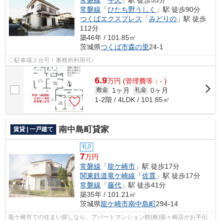
常磐線
「
牛久
」駅 徒歩55分
常磐線
「
ひたち野うしく
」駅 徒歩90分
つくばエクスプレス
「
みどりの
」駅 徒歩
112分
築46年 / 101.85㎡
茨城県
つくば市
森の里
24-1
◇駐車場２台可！事務所利用可♪
6.9
万
円
(管理費等：- )
1ヶ月
0ヶ月
敷金
礼金
1-2階 / 4LDK / 101.85㎡
南中島町貸家
賃貸 | 一戸建て
礼0
7
万円
常磐線
「
龍ケ崎市
」駅 徒歩17分
関東鉄道竜ケ崎線
「
佐貫
」駅 徒歩17分
常磐線
「
藤代
」駅 徒歩41分
築35年 / 101.21㎡
茨城県
龍ケ崎市
南中島町
294-14
龍ケ崎市での住まい探しなら、アパートマンション館(株)龍ヶ崎店がお手伝