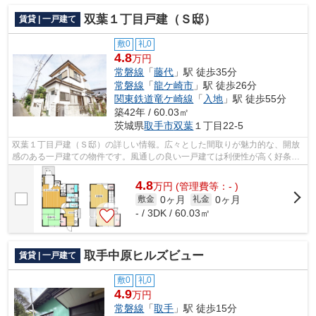
双葉１丁目戸建（Ｓ邸）
賃貸 | 一戸建て
敷0
礼0
4.8
万円
常磐線
「
藤代
」駅 徒歩35分
常磐線
「
龍ケ崎市
」駅 徒歩26分
関東鉄道竜ケ崎線
「
入地
」駅 徒歩55分
築42年 / 60.03㎡
茨城県
取手市
双葉
１丁目22-5
双葉１丁目戸建（Ｓ邸）の詳しい情報。広々とした間取りが魅力的な、開放
感のある一戸建ての物件です。風通しの良い一戸建ては利便性が高く好条件
です。常磐線藤代エリアで戸建てを探...
4.8
万
円
(管理費等：- )
0ヶ月
0ヶ月
敷金
礼金
- / 3DK / 60.03㎡
取手中原ヒルズビュー
賃貸 | 一戸建て
敷0
礼0
4.9
万円
常磐線
「
取手
」駅 徒歩15分