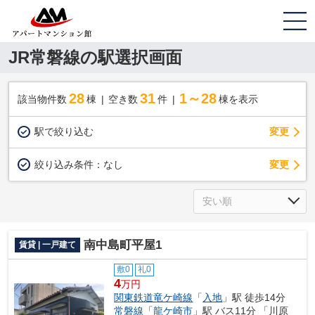
JR常磐線の駅選択画面
28
31
1～28
該当物件数
棟
空き数
件
棟を表示
駅で絞り込む
変更
変更
絞り込み条件：
なし
南中島町平屋1
賃貸 | 一戸建て
敷0
礼0
4
万円
関東鉄道竜ケ崎線
「
入地
」駅 徒歩14分
常磐線
「
龍ケ崎市
」駅 バス11分 「川原