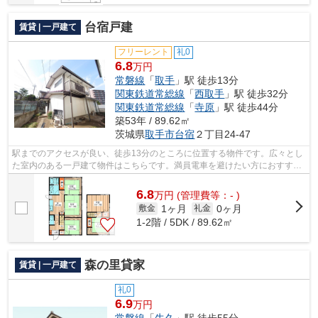
台宿戸建
賃貸 | 一戸建て
フリーレント
礼0
6.8
万円
常磐線
「
取手
」駅 徒歩13分
関東鉄道常総線
「
西取手
」駅 徒歩32分
関東鉄道常総線
「
寺原
」駅 徒歩44分
築53年 / 89.62㎡
茨城県
取手市
台宿
２丁目24-47
駅までのアクセスが良い、徒歩13分のところに位置する物件です。広々とし
た室内のある一戸建て物件はこちらです。満員電車を避けたい方におすすめ
の、席を確保しやすい始発駅近くの物...
6.8
万
円
(管理費等：- )
1ヶ月
0ヶ月
敷金
礼金
1-2階 / 5DK / 89.62㎡
森の里貸家
賃貸 | 一戸建て
礼0
6.9
万円