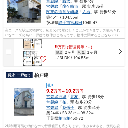
常磐線
「
藤代
」駅 徒歩5分
常磐線
「
龍ケ崎市
」駅 徒歩35分
関東鉄道竜ケ崎線
「
入地
」駅 徒歩61分
築45年 / 104.55㎡
茨城県
取手市
宮和田
1049-47
高ニーズな駅近の物件で、徒歩5分で駅に行くことができます。外観もきれ
いなニーズの高い一戸建て物件はこちらです。物件に関することならアパー
トマンション館 取手店にお任せ下さい...
9
万
円
(管理費等：- )
2ヶ月
1ヶ月
敷金
礼金
- / 3LDK / 104.55㎡
柏戸建
賃貸 | 一戸建て
礼0
9.2
10.2
万円～
万円
常磐緩行線
「
北柏
」駅 徒歩18分
常磐線
「
柏
」駅 徒歩20分
常磐線
「
我孫子
」駅 徒歩51分
築24年 / 53.38㎡～98.32㎡
千葉県
柏市
柏
450-72
2駅利用可能な物件なので行動範囲も広がります。住みやすさと、便利な設