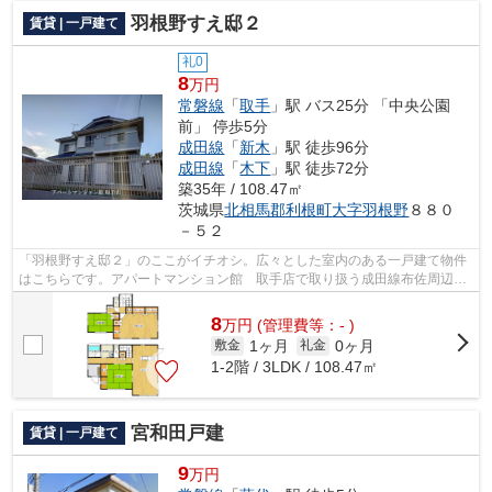
羽根野すえ邸２
賃貸 | 一戸建て
礼0
8
万円
常磐線
「
取手
」駅 バス25分 「中央公園
前」 停歩5分
成田線
「
新木
」駅 徒歩96分
成田線
「
木下
」駅 徒歩72分
築35年 / 108.47㎡
茨城県
北相馬郡利根町
大字羽根野
８８０
－５２
「羽根野すえ邸２」のここがイチオシ。広々とした室内のある一戸建て物件
はこちらです。アパートマンション館 取手店で取り扱う成田線布佐周辺の
戸建てを求めるなら、0297-72-1181か...
8
万
円
(管理費等：- )
1ヶ月
0ヶ月
敷金
礼金
1-2階 / 3LDK / 108.47㎡
宮和田戸建
賃貸 | 一戸建て
9
万円