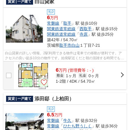
白山貸家
賃貸 | 一戸建て
礼0
6
万円
常磐線
「
取手
」駅 徒歩10分
関東鉄道常総線
「
西取手
」駅 徒歩15分
関東鉄道常総線
「
寺原
」駅 徒歩25分
築42年 / 54.70㎡
茨城県
取手市
白山
１丁目7-21
白山貸家の詳しい情報。2駅利用できる物件は電車での移動が便利です。ア
クセスの良い徒歩10分の物件です。始発駅近くだと朝の混雑する時間でも電
車に座りやすいです。物件選びの際は条...
6
万
円
(管理費等：- )
1ヶ月
0ヶ月
敷金
礼金
1-2階 / 4DK / 54.70㎡
添田邸（上柏田）
賃貸 | 一戸建て
礼0
6.5
万円
常磐線
「
牛久
」駅 徒歩32分
常磐線
「
ひたち野うしく
」駅 徒歩36分