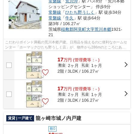
常磐線
「
荒川沖
」駅 バス8分 「荒川本郷
ショッピングセンター」 停歩9分
常磐線
「
ひたち野うしく
」駅 徒歩34分
常磐線
「
牛久
」駅 徒歩64分
築3年 / 106.27㎡
茨城県
稲敷郡阿見町
大字荒川本郷
1921-
21
こだわりポイント満載の荒川本郷戸建。日用品を揃えるのに便利なホームセ
ンター「ホーマックひたち野うしく店」が、物件から286mのところにあり
ます。戸建て物件は、室内のレイアウト...
17
万
円
(管理費等：- )
2ヶ月
1ヶ月
敷金
礼金
2階 / 3LDK / 106.27㎡
17
万
円
(管理費等：- )
2ヶ月
1ヶ月
敷金
礼金
2階 / 3LDK / 106.27㎡
龍ヶ崎市城ノ内戸建
賃貸 | 一戸建て
敷0