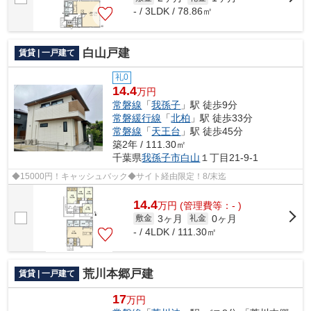
- / 3LDK / 78.86㎡
白山戸建
賃貸 | 一戸建て
礼0
14.4
万円
常磐線
「
我孫子
」駅 徒歩9分
常磐緩行線
「
北柏
」駅 徒歩33分
常磐線
「
天王台
」駅 徒歩45分
築2年 / 111.30㎡
千葉県
我孫子市
白山
１丁目21-9-1
◆15000円！キャッシュバック◆サイト経由限定！8/末迄
14.4
万
円
(管理費等：- )
3ヶ月
0ヶ月
敷金
礼金
- / 4LDK / 111.30㎡
荒川本郷戸建
賃貸 | 一戸建て
17
万円