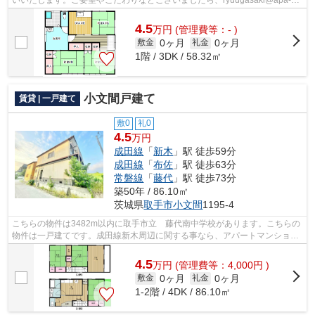
いいたします。ご要望やこだわりなどございましたら、ryuugasaki@apa-
to.co.jpにてお申し付け下さい。お部屋探...
4.5
万
円
(管理費等：- )
0ヶ月
0ヶ月
敷金
礼金
1階 / 3DK / 58.32㎡
小文間戸建て
賃貸 | 一戸建て
敷0
礼0
4.5
万円
成田線
「
新木
」駅 徒歩59分
成田線
「
布佐
」駅 徒歩63分
常磐線
「
藤代
」駅 徒歩73分
築50年 / 86.10㎡
茨城県
取手市
小文間
1195-4
こちらの物件は3482m以内に取手市立 藤代南中学校があります。こちらの
物件は一戸建てです。成田線新木周辺に関する事なら、アパートマンション
館 取手店にお問い合わせ下さい。0297...
4.5
万
円
(管理費等：4,000円 )
0ヶ月
0ヶ月
敷金
礼金
1-2階 / 4DK / 86.10㎡