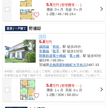
5.5
万
円
(管理費等：- )
0ヶ月
0ヶ月
敷金
礼金
1-2階 / 4K / 66.24㎡
野瀬邸
賃貸 | 一戸建て
礼0
5.8
万円
成田線
「
布佐
」駅 徒歩26分
常磐線
「
取手
」駅 徒歩132分
関東鉄道竜ケ崎線
「
竜ヶ崎
」駅 徒歩93分
築53年 / 68.00㎡
茨城県
北相馬郡利根町
大字布川
2487-33
木村邸：成田線布佐にも近くて便利。設備も間取りも申し分の無い、快適な
住環境のある戸建て物件です。成田線布佐近辺で、不動産探しでお困りでし
たら、まずはアパートマンション館 ...
5.8
万
円
(管理費等：- )
1ヶ月
0ヶ月
敷金
礼金
1-2階 / 3DK / 68.00㎡