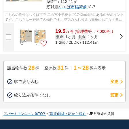
築2年 / 112.41㎡
茨城県
つくば市
稲荷前
18-7
こちらの物件はつくば市立 二の宮小学校まで1742m以内にあるのがポイント
です。こちらは一戸建ての物件です。空気の入れ替えも簡単におこなえる通
風良好の物件です。景色を眺めること...
19.5
万
円
(管理費等：7,000円 )
1ヶ月
1ヶ月
敷金
礼金
1-2階 / 2LDK / 112.41㎡
28
31
1～28
該当物件数
棟
空き数
件
棟を表示
駅で絞り込む
変更
変更
絞り込み条件：
なし
アパートマンション館TOP
>
(賃貸)路線・駅から探す
>
JR常磐線の賃貸