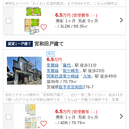
便利なスーパー「わくわく広場利根店」まで434mです。こちらの物件は一
戸建てです。バス停が徒歩3分圏内にござ...
6.5
万
円
(管理費等：- )
1ヶ月
0ヶ月
敷金
礼金
- / 3LDK / 89.35㎡
宮和田戸建て
賃貸 | 一戸建て
礼0
6.5
万円
常磐線
「
藤代
」駅 徒歩11分
常磐線
「
龍ケ崎市
」駅 徒歩23分
関東鉄道竜ケ崎線
「
入地
」駅 徒歩49分
築36年 / 70.79㎡
茨城県
取手市
宮和田
276-7
当社イチオシの物件の「宮和田戸建て」。ぜひ一度ご覧ください。徒歩11分
で駅へのアクセスが可能な物件です。こちらは一戸建ての物件です。常磐線
藤代近くで快適な住いを借りるなら、0...
6.5
万
円
(管理費等：- )
1ヶ月
0ヶ月
敷金
礼金
- / 4DK / 70.79㎡