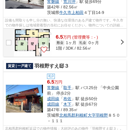
常磐線
「
荒川沖
」駅 徒歩69分
築42年 / 82.56㎡
茨城県
牛久市
上柏田
４丁目14-9
設備も間取りも申し分の無い、快適な住環境のある戸建て物件です。牛久市
での物件探しは地域密着型の当社にお任せください。物件についての詳細は
アパートマンション館 牛久店の物件...
6.5
万
円
(管理費等：- )
1ヶ月
0ヶ月
敷金
礼金
1階 / 3DK / 82.56㎡
羽根野すえ邸３
賃貸 | 一戸建て
礼0
6.5
万円
常磐線
「
取手
」駅 バス25分 「中央公園
前」 停歩2分
成田線
「
布佐
」駅 徒歩50分
成田線
「
木下
」駅 徒歩67分
築47年 / 89.35㎡
茨城県
北相馬郡利根町
大字羽根野
８５０
－１１１
北相馬郡利根町近辺での物件情報：大好評のあの物件「羽根野すえ邸３」。