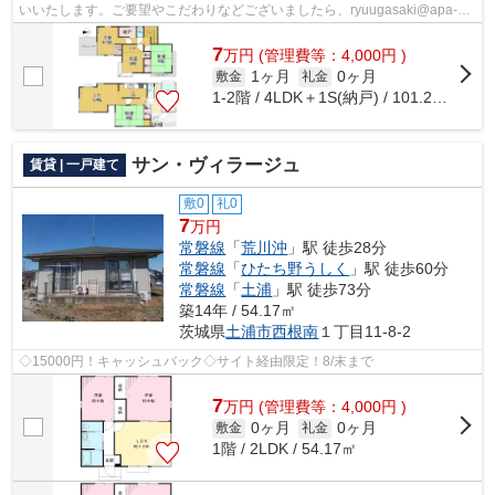
いいたします。ご要望やこだわりなどございましたら、ryuugasaki@apa-
to.co.jpにてお申し付け下さい。お部屋探...
7
万
円
(管理費等：4,000円 )
1ヶ月
0ヶ月
敷金
礼金
1-2階 / 4LDK＋1S(納戸) / 101.21㎡
サン・ヴィラージュ
賃貸 | 一戸建て
敷0
礼0
7
万円
常磐線
「
荒川沖
」駅 徒歩28分
常磐線
「
ひたち野うしく
」駅 徒歩60分
常磐線
「
土浦
」駅 徒歩73分
築14年 / 54.17㎡
茨城県
土浦市
西根南
１丁目11-8-2
◇15000円！キャッシュバック◇サイト経由限定！8/末まで
7
万
円
(管理費等：4,000円 )
0ヶ月
0ヶ月
敷金
礼金
1階 / 2LDK / 54.17㎡