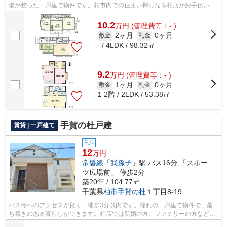
備が整った一戸建て物件です。柏市内での住まい探しなら柏店がお手伝い致
します。ご質問などは、kasiwa@apa-to....
10.2
万
円
(管理費等：- )
2ヶ月
0ヶ月
敷金
礼金
- / 4LDK / 98.32㎡
9.2
万
円
(管理費等：- )
1ヶ月
0ヶ月
敷金
礼金
1-2階 / 2LDK / 53.38㎡
手賀の杜戸建
賃貸 | 一戸建て
礼0
12
万円
常磐線
「
我孫子
」駅 バス16分 「スポー
ツ広場前」 停歩2分
築20年 / 104.77㎡
千葉県
柏市
手賀の杜
１丁目8-19
バス停へのアクセスが良く、徒歩3分以内です。憧れの一戸建て物件で、落
ち着きのある暮らしができます。柏店では新婚の方、ファミリーの方など、
あらゆる住宅探しのニーズにお応えしま...