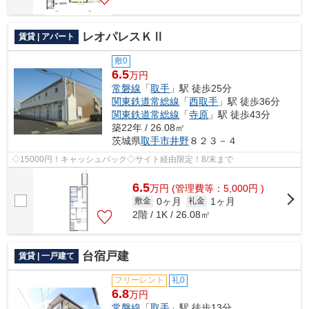
レオパレスＫⅡ
賃貸 | アパート
敷0
6.5
万円
常磐線
「
取手
」駅 徒歩25分
関東鉄道常総線
「
西取手
」駅 徒歩36分
関東鉄道常総線
「
寺原
」駅 徒歩43分
築22年 / 26.08㎡
茨城県
取手市
井野
８２３－４
◇15000円！キャッシュバック◇サイト経由限定！8/末まで
6.5
万
円
(管理費等：5,000円 )
0ヶ月
1ヶ月
敷金
礼金
2階 / 1K / 26.08㎡
台宿戸建
賃貸 | 一戸建て
フリーレント
礼0
6.8
万円
常磐線
「
取手
」駅 徒歩13分