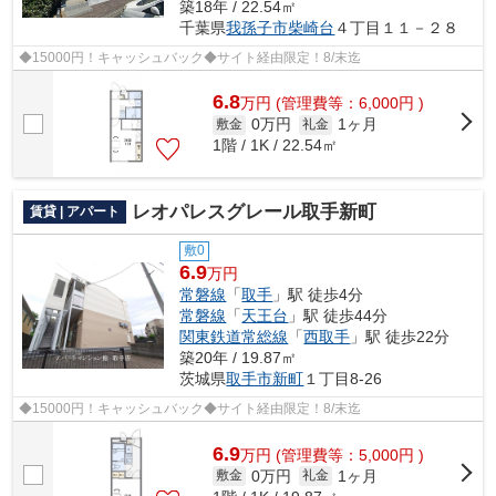
築18年 / 22.54㎡
千葉県
我孫子市
柴崎台
４丁目１１－２８
◆15000円！キャッシュバック◆サイト経由限定！8/末迄
6.8
万
円
(管理費等：6,000円 )
0万円
1ヶ月
敷金
礼金
1階 / 1K / 22.54㎡
レオパレスグレール取手新町
賃貸 | アパート
敷0
6.9
万円
常磐線
「
取手
」駅 徒歩4分
常磐線
「
天王台
」駅 徒歩44分
関東鉄道常総線
「
西取手
」駅 徒歩22分
築20年 / 19.87㎡
茨城県
取手市
新町
１丁目8-26
◆15000円！キャッシュバック◆サイト経由限定！8/末迄
6.9
万
円
(管理費等：5,000円 )
0万円
1ヶ月
敷金
礼金