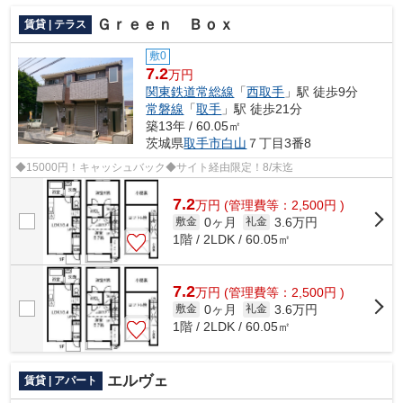
Ｇｒｅｅｎ Ｂｏｘ
賃貸 | テラス
敷0
7.2
万円
関東鉄道常総線
「
西取手
」駅 徒歩9分
常磐線
「
取手
」駅 徒歩21分
築13年 / 60.05㎡
茨城県
取手市
白山
７丁目3番8
◆15000円！キャッシュバック◆サイト経由限定！8/末迄
7.2
万
円
(管理費等：2,500円 )
0ヶ月
3.6万円
敷金
礼金
1階 / 2LDK / 60.05㎡
7.2
万
円
(管理費等：2,500円 )
0ヶ月
3.6万円
敷金
礼金
1階 / 2LDK / 60.05㎡
エルヴェ
賃貸 | アパート