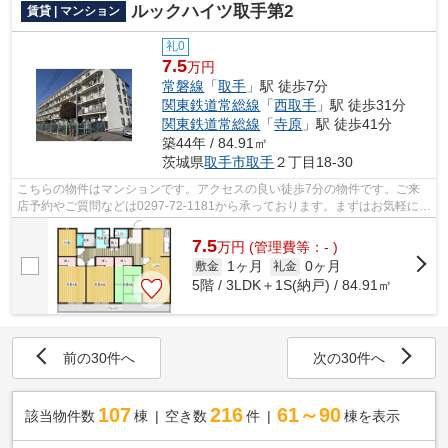
ルックハイツ取手第2
賃貸 | マンション
礼0
7.5
万円
常磐線
「
取手
」駅 徒歩7分
関東鉄道常総線
「
西取手
」駅 徒歩31分
関東鉄道常総線
「
寺原
」駅 徒歩41分
築44年 / 84.91㎡
茨城県
取手市
取手
２丁目18-30
こちらの物件はマンションです。アクセスの良い徒歩7分の物件です。ご来
店予約やご質問などは0297-72-1181から承っております。まずはお気軽にア
パートマンション館 取手店までお問い...
7.5
万
円
(管理費等：- )
1ヶ月
0ヶ月
敷金
礼金
5階 / 3LDK＋1S(納戸) / 84.91㎡
前の30件へ
次の30件へ
107
216
61～90
該当物件数
棟
空き数
件
棟を表示