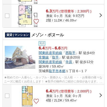
6.3
万
円
(管理費等：2,300円 )
0ヶ月
9.9万円
敷金
礼金
2階 / 1LDK / 46.09㎡
メゾン・ボヌール
賃貸 | マンション
礼0
6.4
6.6
万円～
万円
関東鉄道常総線
「
西取手
」駅 徒歩4分
常磐線
「
取手
」駅 徒歩20分
関東鉄道常総線
「
寺原
」駅 徒歩12分
築36年 / 59.40㎡
茨城県
取手市
本郷
１丁目６−１７
★初めての一人暮らし・カップル・新婚さん・法人様 ・・・お客様の様々な
ニーズに幅広くお応えします！ ★取手の物件のご紹介に自信があります。取
手エリアの最新賃貸情報を幅広く豊富...
6.4
万
円
(管理費等：2,000円 )
1ヶ月
0ヶ月
敷金
礼金
4階 / 2LDK / 59.40㎡