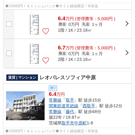
◆15000円！キャッシュバック◆サイト経由限定！8/末迄
6.4
万
円
(管理費等：5,000円 )
0万円
1ヶ月
敷金
礼金
1階 / 1K / 23.18㎡
6.7
万
円
(管理費等：5,000円 )
0万円
1ヶ月
敷金
礼金
2階 / 1K / 23.18㎡
レオパレスソフィア中原
賃貸 | マンション
敷0
6.4
万円
常磐線
「
取手
」駅 徒歩15分
関東鉄道常総線
「
西取手
」駅 徒歩12分
常磐線
「
藤代
」駅 徒歩68分
築22年 / 19.87㎡
茨城県
取手市
中原町
1-8
◆15000円！キャッシュバック◆サイト経由限定！8/末迄