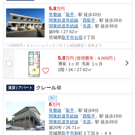
5.8
万円
常磐線
「
取手
」駅 徒歩10分
関東鉄道常総線
「
西取手
」駅 徒歩26分
関東鉄道常総線
「
寺原
」駅 徒歩36分
築9年 / 27.62㎡
茨城県
取手市
台宿
２丁目
◇15000円！キャッシュバック◇サイト経由限定！8/末まで
5.8
万
円
(管理費等：4,000円 )
1ヶ月
1ヶ月
敷金
礼金
2階 / 1K / 27.62㎡
クレールⅢ
賃貸 | アパート
敷0
6
万円
常磐線
「
取手
」駅 徒歩8分
関東鉄道常総線
「
西取手
」駅 徒歩19分
関東鉄道常総線
「
寺原
」駅 徒歩26分
築20年 / 26.71㎡
茨城県
取手市
新町
３丁目９－４４