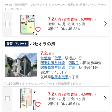
○冬の「遊覧飛行」プレゼントキャンペーン●ご成約のお客様へ「ペアチケッ
ト」2/28迄※
7.2
万
円
(管理費等：5,000円 )
0ヶ月
1ヶ月
敷金
礼金
3階 / 2LDK / 45.22㎡
パセオラの風
賃貸 | アパート
7.2
万円
常磐線
「
取手
」駅 徒歩8分
関東鉄道常総線
「
西取手
」駅 徒歩30分
関東鉄道常総線
「
寺原
」駅 徒歩41分
築10年 / 45.61㎡
茨城県
取手市
取手
２丁目
◇15000円！キャッシュバック◇サイト経由限定！8/末まで
7.2
万
円
(管理費等：4,500円 )
1ヶ月
1ヶ月
敷金
礼金
2階 / 1LDK / 45.61㎡