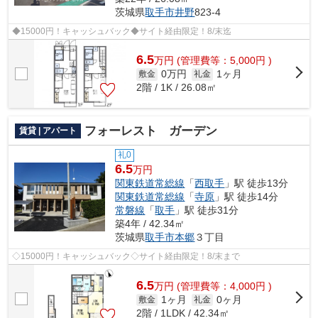
茨城県
取手市
井野
823-4
◆15000円！キャッシュバック◆サイト経由限定！8/末迄
6.5
万
円
(管理費等：5,000円 )
0万円
1ヶ月
敷金
礼金
2階 / 1K / 26.08㎡
フォーレスト ガーデン
賃貸 | アパート
礼0
6.5
万円
関東鉄道常総線
「
西取手
」駅 徒歩13分
関東鉄道常総線
「
寺原
」駅 徒歩14分
常磐線
「
取手
」駅 徒歩31分
築4年 / 42.34㎡
茨城県
取手市
本郷
３丁目
◇15000円！キャッシュバック◇サイト経由限定！8/末まで
6.5
万
円
(管理費等：4,000円 )
1ヶ月
0ヶ月
敷金
礼金
2階 / 1LDK / 42.34㎡