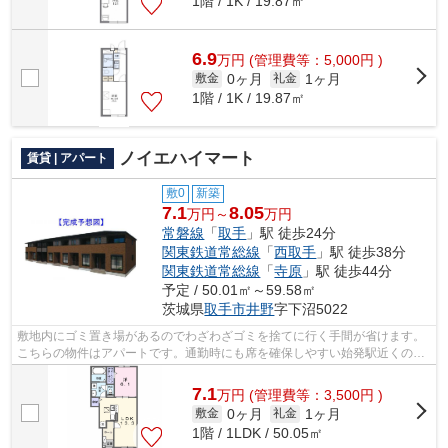
1階 / 1K / 19.87㎡
6.9
万
円
(管理費等：5,000円 )
0ヶ月
1ヶ月
敷金
礼金
1階 / 1K / 19.87㎡
ノイエハイマート
賃貸 | アパート
敷0
新築
7.1
8.05
万円～
万円
常磐線
「
取手
」駅 徒歩24分
関東鉄道常総線
「
西取手
」駅 徒歩38分
関東鉄道常総線
「
寺原
」駅 徒歩44分
予定 / 50.01㎡～59.58㎡
茨城県
取手市
井野
字下沼5022
敷地内にゴミ置き場があるのでわざわざゴミを捨てに行く手間が省けます。
こちらの物件はアパートです。通勤時にも席を確保しやすい始発駅近くの物
件です。取手市の常磐線取手近くが快...
7.1
万
円
(管理費等：3,500円 )
0ヶ月
1ヶ月
敷金
礼金
1階 / 1LDK / 50.05㎡