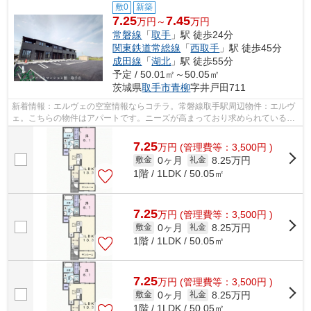
敷0
新築
7.25
7.45
万円～
万円
常磐線
「
取手
」駅 徒歩24分
関東鉄道常総線
「
西取手
」駅 徒歩45分
成田線
「
湖北
」駅 徒歩55分
予定 / 50.01㎡～50.05㎡
茨城県
取手市
青柳
字井戸田711
新着情報：エルヴェの空室情報ならコチラ。常磐線取手駅周辺物件：エルヴ
ェ。こちらの物件はアパートです。ニーズが高まっており求められている設
備が敷地内ごみ置き場です。常磐線取...
7.25
万
円
(管理費等：3,500円 )
0ヶ月
8.25万円
敷金
礼金
1階 / 1LDK / 50.05㎡
7.25
万
円
(管理費等：3,500円 )
0ヶ月
8.25万円
敷金
礼金
1階 / 1LDK / 50.05㎡
7.25
万
円
(管理費等：3,500円 )
0ヶ月
8.25万円
敷金
礼金
1階 / 1LDK / 50.05㎡