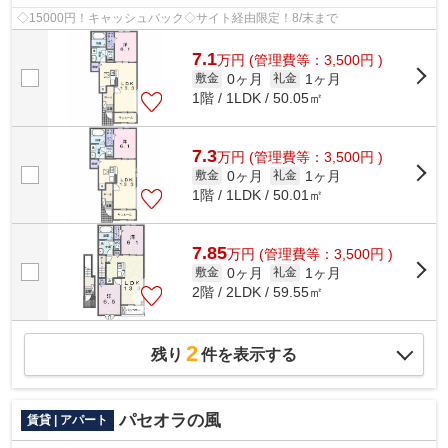
◇15000円！キャッシュバック◇サイト経由限定！8/末まで
7.1
万
円
(管理費等：3,500円 )
0ヶ月
1ヶ月
敷金
礼金
1階 / 1LDK / 50.05㎡
7.3
万
円
(管理費等：3,500円 )
0ヶ月
1ヶ月
敷金
礼金
1階 / 1LDK / 50.01㎡
7.85
万
円
(管理費等：3,500円 )
0ヶ月
1ヶ月
敷金
礼金
2階 / 2LDK / 59.55㎡
2
残り
件を表示する
パセオラの風
賃貸 | アパート