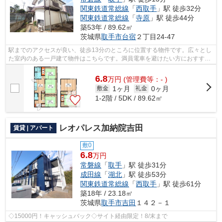
関東鉄道常総線
「
西取手
」駅 徒歩32分
関東鉄道常総線
「
寺原
」駅 徒歩44分
築53年 / 89.62㎡
茨城県
取手市
台宿
２丁目24-47
駅までのアクセスが良い、徒歩13分のところに位置する物件です。広々とし
た室内のある一戸建て物件はこちらです。満員電車を避けたい方におすすめ
の、席を確保しやすい始発駅近くの物...
6.8
万
円
(管理費等：- )
1ヶ月
0ヶ月
敷金
礼金
1-2階 / 5DK / 89.62㎡
レオパレス加納院吉田
賃貸 | アパート
敷0
6.8
万円
常磐線
「
取手
」駅 徒歩31分
成田線
「
湖北
」駅 徒歩53分
関東鉄道常総線
「
西取手
」駅 徒歩61分
築18年 / 23.18㎡
茨城県
取手市
吉田
１４２－１
◇15000円！キャッシュバック◇サイト経由限定！8/末まで