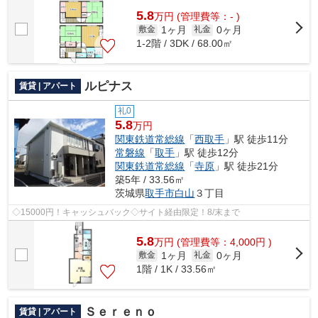
5.8
万
円
(管理費等：- )
1ヶ月
0ヶ月
敷金
礼金
1-2階 / 3DK / 68.00㎡
ルピナス
賃貸 | アパート
礼0
5.8
万円
関東鉄道常総線
「
西取手
」駅 徒歩11分
常磐線
「
取手
」駅 徒歩12分
関東鉄道常総線
「
寺原
」駅 徒歩21分
築5年 / 33.56㎡
茨城県
取手市
白山
３丁目
◇15000円！キャッシュバック◇サイト経由限定！8/末まで
5.8
万
円
(管理費等：4,000円 )
1ヶ月
0ヶ月
敷金
礼金
1階 / 1K / 33.56㎡
Ｓｅｒｅｎｏ
賃貸 | アパート