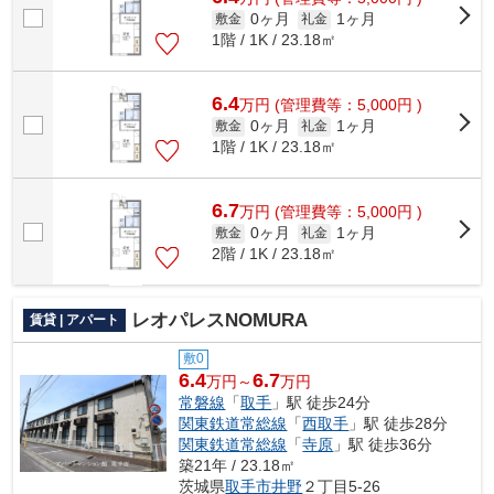
0ヶ月
1ヶ月
敷金
礼金
1階 / 1K / 23.18㎡
6.4
万
円
(管理費等：5,000円 )
0ヶ月
1ヶ月
敷金
礼金
1階 / 1K / 23.18㎡
6.7
万
円
(管理費等：5,000円 )
0ヶ月
1ヶ月
敷金
礼金
2階 / 1K / 23.18㎡
レオパレスNOMURA
賃貸 | アパート
敷0
6.4
6.7
万円～
万円
常磐線
「
取手
」駅 徒歩24分
関東鉄道常総線
「
西取手
」駅 徒歩28分
関東鉄道常総線
「
寺原
」駅 徒歩36分
築21年 / 23.18㎡
茨城県
取手市
井野
２丁目5-26