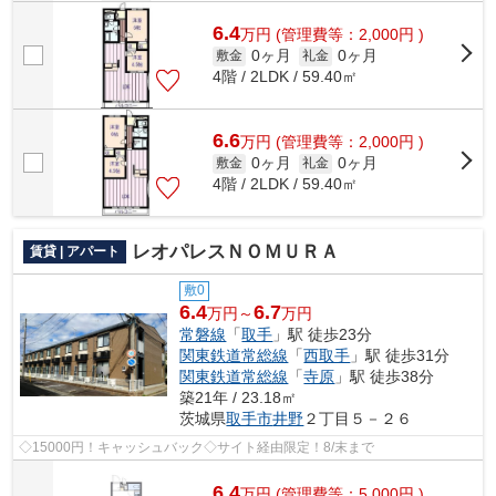
6.4
万
円
(管理費等：2,000円 )
0ヶ月
0ヶ月
敷金
礼金
4階 / 2LDK / 59.40㎡
6.6
万
円
(管理費等：2,000円 )
0ヶ月
0ヶ月
敷金
礼金
4階 / 2LDK / 59.40㎡
レオパレスＮＯＭＵＲＡ
賃貸 | アパート
敷0
6.4
6.7
万円～
万円
常磐線
「
取手
」駅 徒歩23分
関東鉄道常総線
「
西取手
」駅 徒歩31分
関東鉄道常総線
「
寺原
」駅 徒歩38分
築21年 / 23.18㎡
茨城県
取手市
井野
２丁目５－２６
◇15000円！キャッシュバック◇サイト経由限定！8/末まで
6.4
万
円
(管理費等：5,000円 )