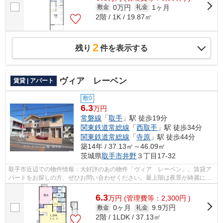
0万円
1ヶ月
敷金
礼金
2階 / 1K / 19.87㎡
2
残り
件を表示する
ヴィア レーベン
賃貸 | アパート
敷0
6.3
万円
常磐線
「
取手
」駅 徒歩19分
関東鉄道常総線
「
西取手
」駅 徒歩34分
関東鉄道常総線
「
寺原
」駅 徒歩44分
築14年 / 37.13㎡～46.09㎡
茨城県
取手市
井野
３丁目17-32
取手市近辺での物件情報：大好評のあの物件「ヴィア レーベン」。賃貸ア
パートをお探しの方、ぜひお問い合わせください。最上階は夜景が綺麗に観
え、周りの環境も静かなのでプライベ...
6.3
万
円
(管理費等：2,300円 )
0ヶ月
9.9万円
敷金
礼金
2階 / 1LDK / 37.13㎡