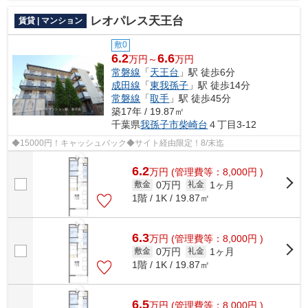
レオパレス天王台
賃貸 | マンション
敷0
6.2
6.6
万円～
万円
常磐線
「
天王台
」駅 徒歩6分
成田線
「
東我孫子
」駅 徒歩14分
常磐線
「
取手
」駅 徒歩45分
築17年 / 19.87㎡
千葉県
我孫子市
柴崎台
４丁目3-12
◆15000円！キャッシュバック◆サイト経由限定！8/末迄
6.2
万
円
(管理費等：8,000円 )
0万円
1ヶ月
敷金
礼金
1階 / 1K / 19.87㎡
6.3
万
円
(管理費等：8,000円 )
0万円
1ヶ月
敷金
礼金
1階 / 1K / 19.87㎡
6.5
万
円
(管理費等：8,000円 )