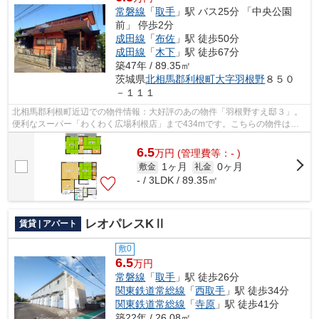
常磐線
「
取手
」駅 バス25分 「中央公園
前」 停歩2分
成田線
「
布佐
」駅 徒歩50分
成田線
「
木下
」駅 徒歩67分
築47年 / 89.35㎡
茨城県
北相馬郡利根町
大字羽根野
８５０
－１１１
北相馬郡利根町近辺での物件情報：大好評のあの物件「羽根野すえ邸３」。
便利なスーパー「わくわく広場利根店」まで434mです。こちらの物件は一
戸建てです。バス停が徒歩3分圏内にござ...
6.5
万
円
(管理費等：- )
1ヶ月
0ヶ月
敷金
礼金
- / 3LDK / 89.35㎡
レオパレスKⅡ
賃貸 | アパート
敷0
6.5
万円
常磐線
「
取手
」駅 徒歩26分
関東鉄道常総線
「
西取手
」駅 徒歩34分
関東鉄道常総線
「
寺原
」駅 徒歩41分
築22年 / 26.08㎡