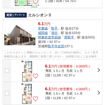
1-2階 / 4DK / 54.70㎡
エルシオンⅡ
賃貸 | アパート
6.1
万円
常磐線
「
取手
」駅 徒歩27分
成田線
「
湖北
」駅 徒歩103分
関東鉄道常総線
「
西取手
」駅 徒歩50分
築3年 / 42.97㎡
茨城県
取手市
吉田
137-1
こだわりポイント満載のエルシオンⅡ。歩いて348mの場所に、カスミ取手
青柳店があります。通勤時に座席に座りやすい、始発駅の近くにある物件は
いかがですか。令和5年に建設された物件...
6.1
万
円
(管理費等：4,000円 )
1.5ヶ月
1ヶ月
敷金
礼金
1階 / 1LDK / 42.97㎡
6.1
万
円
(管理費等：4,000円 )
1.5ヶ月
1ヶ月
敷金
礼金
1階 / 1LDK / 42.97㎡