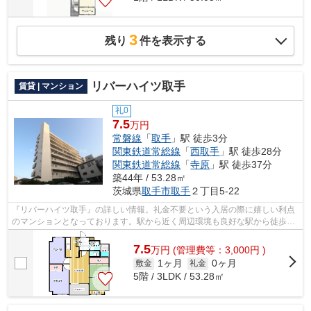
3
残り
件を表示する
リバーハイツ取手
賃貸 | マンション
礼0
7.5
万円
常磐線
「
取手
」駅 徒歩3分
関東鉄道常総線
「
西取手
」駅 徒歩28分
関東鉄道常総線
「
寺原
」駅 徒歩37分
築44年 / 53.28㎡
茨城県
取手市
取手
２丁目5-22
『リバーハイツ取手』の詳しい情報。礼金不要という入居の際に嬉しい利点
のマンションとなっております。駅から近く周辺環境も良好な駅から徒歩3
分の立地。景色や日当たりにこだわった...
7.5
万
円
(管理費等：3,000円 )
1ヶ月
0ヶ月
敷金
礼金
5階 / 3LDK / 53.28㎡