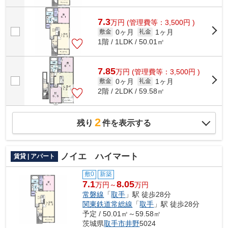
7.3
万
円
(管理費等：3,500円 )
0ヶ月
1ヶ月
敷金
礼金
1階 / 1LDK / 50.01㎡
7.85
万
円
(管理費等：3,500円 )
0ヶ月
1ヶ月
敷金
礼金
2階 / 2LDK / 59.58㎡
2
残り
件を表示する
ノイエ ハイマート
賃貸 | アパート
敷0
新築
7.1
8.05
万円～
万円
常磐線
「
取手
」駅 徒歩28分
関東鉄道常総線
「
取手
」駅 徒歩28分
予定 / 50.01㎡～59.58㎡
茨城県
取手市
井野
5024