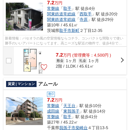
7.2
万円
常磐線
「
取手
」駅 徒歩4分
関東鉄道常総線
「
西取手
」駅 徒歩20分
関東鉄道常総線
「
寺原
」駅 徒歩29分
築10年 / 45.61㎡
茨城県
取手市
新町
２丁目12-35
新着情報：パセオラの風の空室情報ならコチラ。コンパクトな間取りで使い
勝手のいいアパートになってます。高ニーズな駅近の物件で、徒歩4分で駅
に行くことができます。始発駅に近く、...
7.2
万
円
(管理費等：4,500円 )
1ヶ月
1ヶ月
敷金
礼金
2階 / 1LDK / 45.61㎡
アムール
賃貸 | マンション
敷0
7.2
万円
常磐線
「
天王台
」駅 徒歩10分
成田線
「
東我孫子
」駅 徒歩14分
常磐線
「
取手
」駅 徒歩41分
築27年 / 45.22㎡
千葉県
我孫子市
柴崎台
４丁目13-5