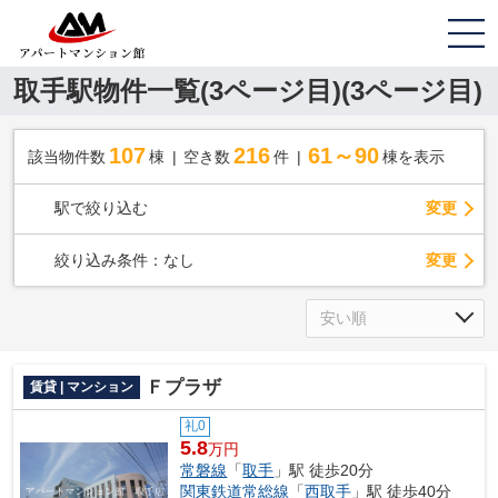
取手駅物件一覧(3ページ目)(3ページ目)
107
216
61～90
該当物件数
棟
空き数
件
棟を表示
駅で絞り込む
変更
変更
絞り込み条件：
なし
Ｆプラザ
賃貸 | マンション
礼0
5.8
万円
常磐線
「
取手
」駅 徒歩20分
関東鉄道常総線
「
西取手
」駅 徒歩40分