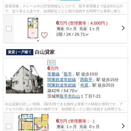
新着情報：クレールⅢの空室情報ならコチラ。取手保育園まで徒歩6分なの
で、送り迎えも楽です。始発駅近くだと朝の混雑する時間でも電車に座りや
すいです。好評の駅近物件となっており...
6
万
円
(管理費等：4,000円 )
0ヶ月
1ヶ月
敷金
礼金
2階 / 1K / 26.71㎡
白山貸家
賃貸 | 一戸建て
礼0
6
万円
常磐線
「
取手
」駅 徒歩10分
関東鉄道常総線
「
西取手
」駅 徒歩15分
関東鉄道常総線
「
寺原
」駅 徒歩25分
築42年 / 54.70㎡
茨城県
取手市
白山
１丁目7-21
白山貸家の詳しい情報。2駅利用できる物件は電車での移動が便利です。ア
クセスの良い徒歩10分の物件です。始発駅近くだと朝の混雑する時間でも電
車に座りやすいです。物件選びの際は条...
6
万
円
(管理費等：- )
1ヶ月
0ヶ月
敷金
礼金