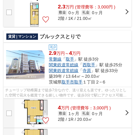
2.3
万
円
(管理費等：3,000円 )
0ヶ月
0ヶ月
敷金
礼金
2階 / 1K / 21.00㎡
ブルックスとりで
賃貸 | マンション
礼0
2.9
4
万円～
万円
常磐線
「
取手
」駅 徒歩3分
関東鉄道常総線
「
西取手
」駅 徒歩25分
関東鉄道常総線
「
寺原
」駅 徒歩33分
築39年 / 13.64㎡～20.03㎡
茨城県
取手市
取手
１丁目２−６
チューリップ幼稚園まで徒歩7分なので、送り迎えも楽です。ゆったりとし
た空間で花火を鑑賞できる嬉しい物件です。徒歩3分で駅にアクセス可能
な、魅力的な駅近物件です。2沿線利用がで...
4
万
円
(管理費等：3,000円 )
1ヶ月
0ヶ月
敷金
礼金
2階 / 1R / 20.03㎡