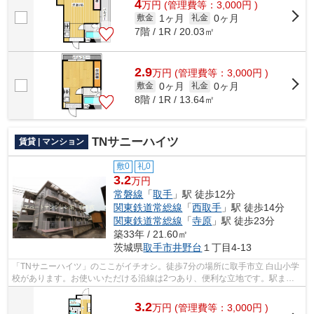
4
万
円
(管理費等：3,000円 )
1ヶ月
0ヶ月
敷金
礼金
7階 / 1R / 20.03㎡
2.9
万
円
(管理費等：3,000円 )
0ヶ月
0ヶ月
敷金
礼金
8階 / 1R / 13.64㎡
TNサニーハイツ
賃貸 | マンション
敷0
礼0
3.2
万円
常磐線
「
取手
」駅 徒歩12分
関東鉄道常総線
「
西取手
」駅 徒歩14分
関東鉄道常総線
「
寺原
」駅 徒歩23分
築33年 / 21.60㎡
茨城県
取手市
井野台
１丁目4-13
「TNサニーハイツ」のここがイチオシ。徒歩7分の場所に取手市立 白山小学
校があります。お使いいただける沿線は2つあり、便利な立地です。駅まで
徒歩12分でアクセス可能な物件です。コ...
3.2
万
円
(管理費等：3,000円 )