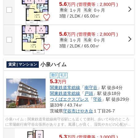
5.6
万
円
(管理費等：2,800円 )
1ヶ月
0ヶ月
敷金
礼金
3階 / 2LDK / 65.00㎡
5.6
万
円
(管理費等：2,800円 )
1ヶ月
0ヶ月
敷金
礼金
3階 / 2LDK / 65.00㎡
小泉ハイム
賃貸 | マンション
敷0
礼0
5.3
万円
関東鉄道常総線
「
南守谷
」駅 徒歩4分
関東鉄道常総線
「
戸頭
」駅 徒歩18分
つくばエクスプレス
「
守谷
」駅 徒歩29分
築33年 / 43.74㎡
茨城県
守谷市
けやき台
１丁目26-7
小泉ハイム：関東鉄道常総線南守谷駅にも近くて便利。歩いて4分のところ
に常陽銀行南守谷出張所があります。風通しが良く、湿気やカビの心配が少
ない物件です。景色を眺めることには心...
5.3
万
円
(管理費等：3,000円 )