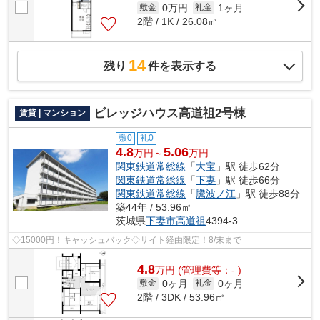
0万円
1ヶ月
敷金
礼金
2階 / 1K / 26.08㎡
14
残り
件を表示する
ビレッジハウス高道祖2号棟
賃貸 | マンション
敷0
礼0
4.8
5.06
万円～
万円
関東鉄道常総線
「
大宝
」駅 徒歩62分
関東鉄道常総線
「
下妻
」駅 徒歩66分
関東鉄道常総線
「
騰波ノ江
」駅 徒歩88分
築44年 / 53.96㎡
茨城県
下妻市
高道祖
4394-3
◇15000円！キャッシュバック◇サイト経由限定！8/末まで
4.8
万
円
(管理費等：- )
0ヶ月
0ヶ月
敷金
礼金
2階 / 3DK / 53.96㎡