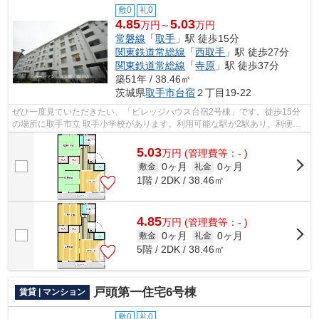
敷0
礼0
4.85
5.03
万円～
万円
常磐線
「
取手
」駅 徒歩15分
関東鉄道常総線
「
西取手
」駅 徒歩27分
関東鉄道常総線
「
寺原
」駅 徒歩37分
築51年 / 38.46㎡
茨城県
取手市
台宿
２丁目19-22
ぜひ一度見ていただきたい、「ビレッジハウス台宿2号棟」です。徒歩15分
の場所に取手市立 取手小学校があります。利用可能な駅が2駅あり、利便性
の高い物件です。始発駅に近いので、朝...
5.03
万
円
(管理費等：- )
0ヶ月
0ヶ月
敷金
礼金
1階 / 2DK / 38.46㎡
4.85
万
円
(管理費等：- )
0ヶ月
0ヶ月
敷金
礼金
5階 / 2DK / 38.46㎡
戸頭第一住宅6号棟
賃貸 | マンション
敷0
礼0