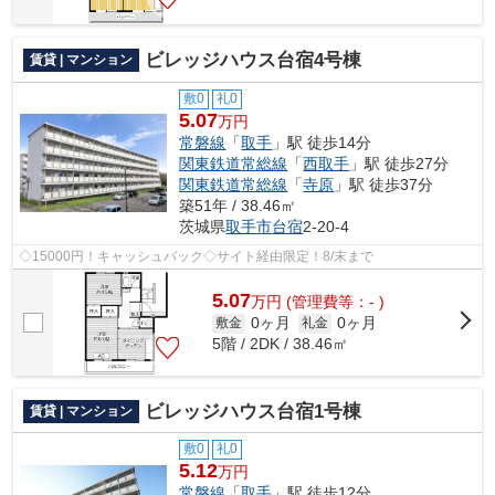
ビレッジハウス台宿4号棟
賃貸 | マンション
敷0
礼0
5.07
万円
常磐線
「
取手
」駅 徒歩14分
関東鉄道常総線
「
西取手
」駅 徒歩27分
関東鉄道常総線
「
寺原
」駅 徒歩37分
築51年 / 38.46㎡
茨城県
取手市
台宿
2-20-4
◇15000円！キャッシュバック◇サイト経由限定！8/末まで
5.07
万
円
(管理費等：- )
0ヶ月
0ヶ月
敷金
礼金
5階 / 2DK / 38.46㎡
ビレッジハウス台宿1号棟
賃貸 | マンション
敷0
礼0
5.12
万円
常磐線
「
取手
」駅 徒歩12分