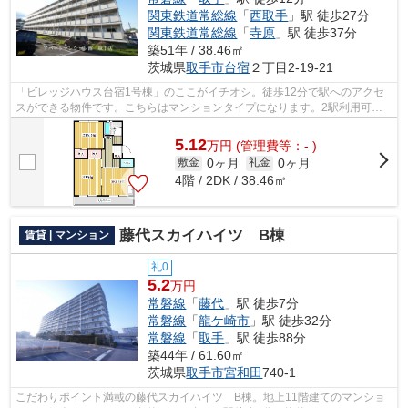
関東鉄道常総線
「
西取手
」駅 徒歩27分
関東鉄道常総線
「
寺原
」駅 徒歩37分
築51年 / 38.46㎡
茨城県
取手市
台宿
２丁目2-19-21
「ビレッジハウス台宿1号棟」のここがイチオシ。徒歩12分で駅へのアクセ
スができる物件です。こちらはマンションタイプになります。2駅利用可能
のマンションです。いつでも安心してア...
5.12
万
円
(管理費等：- )
0ヶ月
0ヶ月
敷金
礼金
4階 / 2DK / 38.46㎡
藤代スカイハイツ B棟
賃貸 | マンション
礼0
5.2
万円
常磐線
「
藤代
」駅 徒歩7分
常磐線
「
龍ケ崎市
」駅 徒歩32分
常磐線
「
取手
」駅 徒歩88分
築44年 / 61.60㎡
茨城県
取手市
宮和田
740-1
こだわりポイント満載の藤代スカイハイツ B棟。地上11階建てのマンショ