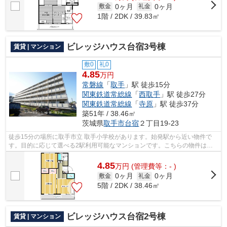
0ヶ月
0ヶ月
敷金
礼金
1階 / 2DK / 39.83㎡
ビレッジハウス台宿3号棟
賃貸 | マンション
敷0
礼0
4.85
万円
常磐線
「
取手
」駅 徒歩15分
関東鉄道常総線
「
西取手
」駅 徒歩27分
関東鉄道常総線
「
寺原
」駅 徒歩37分
築51年 / 38.46㎡
茨城県
取手市
台宿
２丁目19-23
徒歩15分の場所に取手市立 取手小学校があります。始発駅から近い物件で
す。目的に応じて選べる2駅利用可能なマンションです。こちらの物件はマ
ンションです。アパートマンション館 ...
4.85
万
円
(管理費等：- )
0ヶ月
0ヶ月
敷金
礼金
5階 / 2DK / 38.46㎡
ビレッジハウス台宿2号棟
賃貸 | マンション