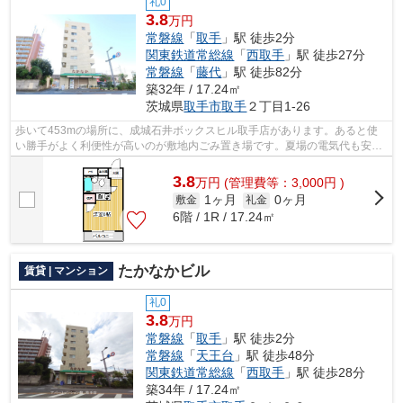
礼0
3.8
万円
常磐線
「
取手
」駅 徒歩2分
関東鉄道常総線
「
西取手
」駅 徒歩27分
常磐線
「
藤代
」駅 徒歩82分
築32年 / 17.24㎡
茨城県
取手市
取手
２丁目1-26
歩いて453mの場所に、成城石井ボックスヒル取手店があります。あると使
い勝手がよく利便性が高いのが敷地内ごみ置き場です。夏場の電気代も安く
抑えられる通風良好で快適な物件です。...
3.8
万
円
(管理費等：3,000円 )
1ヶ月
0ヶ月
敷金
礼金
6階 / 1R / 17.24㎡
たかなかビル
賃貸 | マンション
礼0
3.8
万円
常磐線
「
取手
」駅 徒歩2分
常磐線
「
天王台
」駅 徒歩48分
関東鉄道常総線
「
西取手
」駅 徒歩28分
築34年 / 17.24㎡