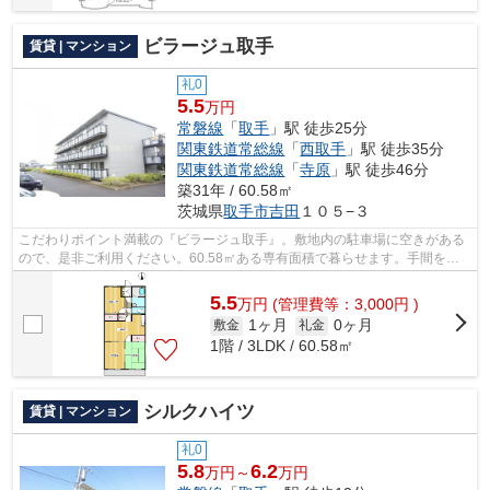
ビラージュ取手
賃貸 | マンション
礼0
5.5
万円
常磐線
「
取手
」駅 徒歩25分
関東鉄道常総線
「
西取手
」駅 徒歩35分
関東鉄道常総線
「
寺原
」駅 徒歩46分
築31年 / 60.58㎡
茨城県
取手市
吉田
１０５−３
こだわりポイント満載の『ビラージュ取手』。敷地内の駐車場に空きがある
ので、是非ご利用ください。60.58㎡ある専有面積で暮らせます。手間をか
けずにお湯が出せる給湯設備が付いてい...
5.5
万
円
(管理費等：3,000円 )
1ヶ月
0ヶ月
敷金
礼金
1階 / 3LDK / 60.58㎡
シルクハイツ
賃貸 | マンション
礼0
5.8
6.2
万円～
万円