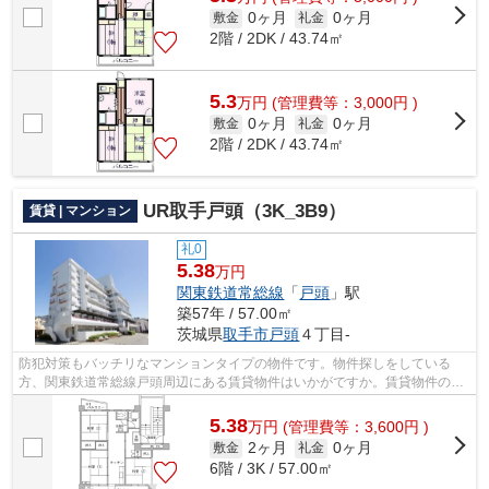
0ヶ月
0ヶ月
敷金
礼金
2階 / 2DK / 43.74㎡
5.3
万
円
(管理費等：3,000円 )
0ヶ月
0ヶ月
敷金
礼金
2階 / 2DK / 43.74㎡
UR取手戸頭（3K_3B9）
賃貸 | マンション
礼0
5.38
万円
関東鉄道常総線
「
戸頭
」駅
築57年 / 57.00㎡
茨城県
取手市
戸頭
４丁目-
防犯対策もバッチリなマンションタイプの物件です。物件探しをしている
方、関東鉄道常総線戸頭周辺にある賃貸物件はいかがですか。賃貸物件のこ
となら、アパートマンション館 取手店...
5.38
万
円
(管理費等：3,600円 )
2ヶ月
0ヶ月
敷金
礼金
6階 / 3K / 57.00㎡