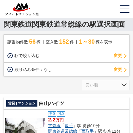
関東鉄道関東鉄道常総線の駅選択画面
56
152
1～30
該当物件数
棟
空き数
件
棟を表示
駅で絞り込む
変更
変更
絞り込み条件：
なし
白山ハイツ
賃貸 | マンション
敷0
礼0
2.2
万円
常磐線
「
取手
」駅 徒歩10分
関東鉄道常総線
「
西取手
」駅 徒歩11分