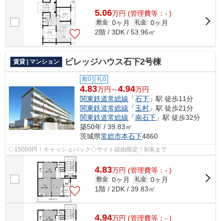
5.06
万
円
(管理費等：- )
0ヶ月
0ヶ月
敷金
礼金
2階 / 3DK / 53.96㎡
ビレッジハウス石下2号棟
賃貸 | マンション
敷0
礼0
4.83
4.94
万円～
万円
関東鉄道常総線
「
石下
」駅 徒歩11分
関東鉄道常総線
「
玉村
」駅 徒歩21分
関東鉄道常総線
「
南石下
」駅 徒歩32分
築50年 / 39.83㎡
茨城県
常総市
本石下
4860
◇15000円！キャッシュバック◇サイト経由限定！8/末まで
4.83
万
円
(管理費等：- )
0ヶ月
0ヶ月
敷金
礼金
1階 / 2DK / 39.83㎡
4.94
万
円
(管理費等：- )