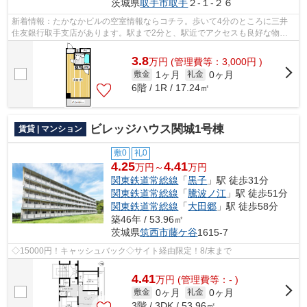
茨城県
取手市
取手
２-１-２６
新着情報：たかなかビルの空室情報ならコチラ。歩いて4分のところに三井
住友銀行取手支店があります。駅まで2分と、駅近でアクセスも良好な物件
です。2沿線利用ができる、交通の便の良...
3.8
万
円
(管理費等：3,000円 )
1ヶ月
0ヶ月
敷金
礼金
6階 / 1R / 17.24㎡
ビレッジハウス関城1号棟
賃貸 | マンション
敷0
礼0
4.25
4.41
万円～
万円
関東鉄道常総線
「
黒子
」駅 徒歩31分
関東鉄道常総線
「
騰波ノ江
」駅 徒歩51分
関東鉄道常総線
「
大田郷
」駅 徒歩58分
築46年 / 53.96㎡
茨城県
筑西市
藤ケ谷
1615-7
◇15000円！キャッシュバック◇サイト経由限定！8/末まで
4.41
万
円
(管理費等：- )
0ヶ月
0ヶ月
敷金
礼金
3階 / 3DK / 53.96㎡