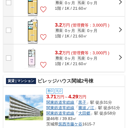
0ヶ月
0ヶ月
敷金
礼金
1階 / 1K / 21.60㎡
3.2
万
円
(管理費等：3,000円 )
0ヶ月
0ヶ月
敷金
礼金
1階 / 1K / 21.60㎡
3.2
万
円
(管理費等：3,000円 )
0ヶ月
0ヶ月
敷金
礼金
1階 / 1K / 21.60㎡
ビレッジハウス関城2号棟
賃貸 | マンション
敷0
礼0
3.71
4.29
万円～
万円
関東鉄道常総線
「
黒子
」駅 徒歩31分
関東鉄道常総線
「
騰波ノ江
」駅 徒歩51分
関東鉄道常総線
「
大田郷
」駅 徒歩58分
築46年 / 39.83㎡
茨城県
筑西市
藤ケ谷
1615-7