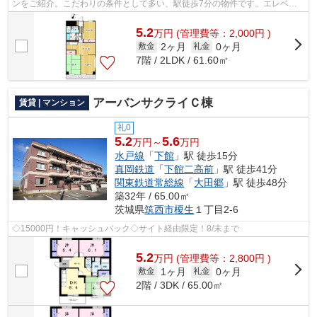
ンをご紹介。こだわりの条件として多い、駅徒歩7分の物件です。エレベー
ター付き物件です。アパートマンション...
5.2
万
円
(管理費等：2,000円 )
2ヶ月
0ヶ月
敷金
礼金
7階 / 2LDK / 61.60㎡
アーバンサクライＣ棟
賃貸 | マンション
礼0
5.2
5.6
万円～
万円
水戸線
「
下館
」駅 徒歩15分
真岡鉄道
「
下館二高前
」駅 徒歩41分
関東鉄道常総線
「
大田郷
」駅 徒歩48分
築32年 / 65.00㎡
茨城県
筑西市
榎生
１丁目2-6
◇15000円！キャッシュバック◇サイト経由限定！8/末まで
5.2
万
円
(管理費等：2,800円 )
1ヶ月
0ヶ月
敷金
礼金
2階 / 3DK / 65.00㎡