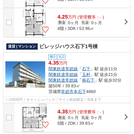
4.25
万
円
(管理費等：- )
0ヶ月
0ヶ月
敷金
礼金
4階 / 3DK / 53.96㎡
ビレッジハウス石下1号棟
賃貸 | マンション
敷0
礼0
4.35
万円
関東鉄道常総線
「
石下
」駅 徒歩11分
関東鉄道常総線
「
玉村
」駅 徒歩21分
関東鉄道常総線
「
南石下
」駅 徒歩32分
築50年 / 39.83㎡
茨城県
常総市
本石下
4860
◇15000円！キャッシュバック◇サイト経由限定！8/末まで
4.35
万
円
(管理費等：- )
0ヶ月
0ヶ月
敷金
礼金
5階 / 2DK / 39.83㎡