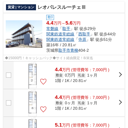
レオパレスルーチェⅢ
賃貸 | マンション
敷0
4.4
5.6
万円～
万円
常磐線
「
取手
」駅 徒歩29分
関東鉄道常総線
「
西取手
」駅 徒歩44分
関東鉄道常総線
「
寺原
」駅 徒歩51分
築16年 / 20.81㎡
茨城県
取手市
青柳
404-2
◆15000円！キャッシュバック◆サイト経由限定！8/末迄
4.4
万
円
(管理費等：7,000円 )
0万円
1ヶ月
敷金
礼金
1階 / 1K / 20.81㎡
4.4
万
円
(管理費等：7,000円 )
0ヶ月
1ヶ月
敷金
礼金
1階 / 1K / 20.81㎡
5.1
万
円
(管理費等：7,000円 )