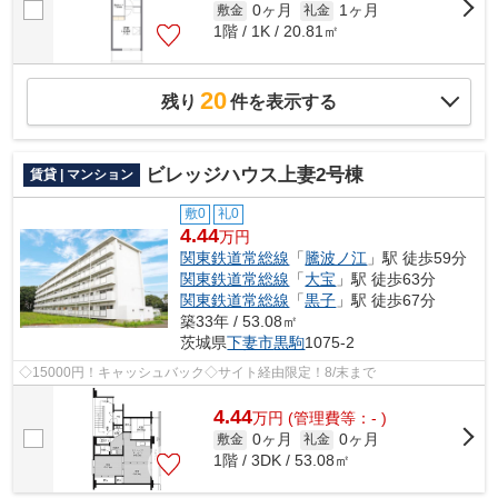
0ヶ月
1ヶ月
敷金
礼金
1階 / 1K / 20.81㎡
20
残り
件を表示する
ビレッジハウス上妻2号棟
賃貸 | マンション
敷0
礼0
4.44
万円
関東鉄道常総線
「
騰波ノ江
」駅 徒歩59分
関東鉄道常総線
「
大宝
」駅 徒歩63分
関東鉄道常総線
「
黒子
」駅 徒歩67分
築33年 / 53.08㎡
茨城県
下妻市
黒駒
1075-2
◇15000円！キャッシュバック◇サイト経由限定！8/末まで
4.44
万
円
(管理費等：- )
0ヶ月
0ヶ月
敷金
礼金
1階 / 3DK / 53.08㎡