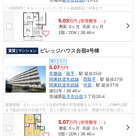
茨城県
取手市
台宿
2-19-22
◇15000円！キャッシュバック◇サイト経由限定！8/末まで
5.03
万
円
(管理費等：- )
0ヶ月
0ヶ月
敷金
礼金
1階 / 2DK / 38.46㎡
ビレッジハウス台宿4号棟
賃貸 | マンション
敷0
礼0
5.07
万円
常磐線
「
取手
」駅 徒歩15分
関東鉄道常総線
「
西取手
」駅 徒歩27分
関東鉄道常総線
「
寺原
」駅 徒歩37分
築51年 / 38.46㎡
茨城県
取手市
台宿
２丁目20-4
新着情報：ビレッジハウス台宿4号棟の空室情報ならコチラ。この物件は駅
まで徒歩15分の立地です。近くに駅が2つあるため、用途や行き先に応じて
駅を選べる物件です。こちらの物件はマ...
5.07
万
円
(管理費等：- )
0ヶ月
0ヶ月
敷金
礼金
5階 / 2DK / 38.46㎡