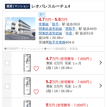
レオパレスルーチェ4
賃貸 | マンション
敷0
4.7
5.5
万円～
万円
常磐線
「
取手
」駅 徒歩26分
関東鉄道常総線
「
西取手
」駅 徒歩44分
関東鉄道常総線
「
寺原
」駅 徒歩51分
築16年 / 26.08㎡
茨城県
取手市
青柳
404-6
◆15000円！キャッシュバック◆サイト経由限定！8/末迄
4.7
万
円
(管理費等：7,000円 )
0万円
1ヶ月
敷金
礼金
1階 / 1K / 26.08㎡
5.2
万
円
(管理費等：7,000円 )
0万円
1ヶ月
敷金
礼金
1階 / 1K / 26.08㎡
5
万
円
(管理費等：7,000円 )