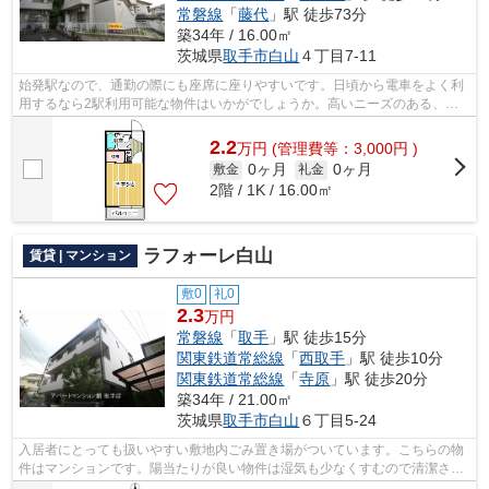
常磐線
「
藤代
」駅 徒歩73分
築34年 / 16.00㎡
茨城県
取手市
白山
４丁目7-11
始発駅なので、通勤の際にも座席に座りやすいです。日頃から電車をよく利
用するなら2駅利用可能な物件はいかがでしょうか。高いニーズのある、駅
徒歩10分の物件です。移動距離が短くて...
2.2
万
円
(管理費等：3,000円 )
0ヶ月
0ヶ月
敷金
礼金
2階 / 1K / 16.00㎡
ラフォーレ白山
賃貸 | マンション
敷0
礼0
2.3
万円
常磐線
「
取手
」駅 徒歩15分
関東鉄道常総線
「
西取手
」駅 徒歩10分
関東鉄道常総線
「
寺原
」駅 徒歩20分
築34年 / 21.00㎡
茨城県
取手市
白山
６丁目5-24
入居者にとっても扱いやすい敷地内ごみ置き場がついています。こちらの物
件はマンションです。陽当たりが良い物件は湿気も少なくすむので清潔さを
保てます。2駅利用可能な利便性の高い...