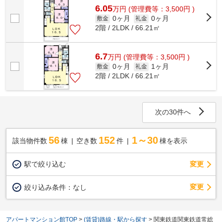
6.05
万
円
(管理費等：3,500円 )
0ヶ月
0ヶ月
敷金
礼金
2階 / 2LDK / 66.21㎡
6.7
万
円
(管理費等：3,500円 )
0ヶ月
1ヶ月
敷金
礼金
2階 / 2LDK / 66.21㎡
次の30件へ
56
152
1～30
該当物件数
棟
空き数
件
棟を表示
駅で絞り込む
変更
変更
絞り込み条件：
なし
アパートマンション館TOP
>
(賃貸)路線・駅から探す
>
関東鉄道関東鉄道常総