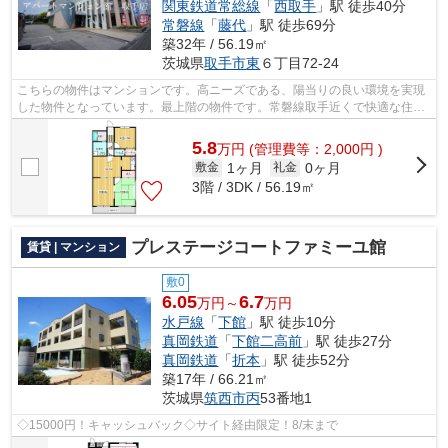
関東鉄道常総線
「
西取手
」駅 徒歩40分
常磐線
「
藤代
」駅 徒歩69分
築32年 / 56.19㎡
茨城県
取手市
東
６丁目72-24
こちらの物件はマンションです。高ニーズである、陽当りの良い環境を実現
した物件となっています。最上階の物件です。常磐線取手近くで快適な住環
境をお求めなら0297-72-1181にてアパ...
5.8
万
円
(管理費等：2,000円 )
1ヶ月
0ヶ月
敷金
礼金
3階 / 3DK / 56.19㎡
プレステージコートファミーユ館
賃貸 | マンション
敷0
6.05
6.7
万円～
万円
水戸線
「
下館
」駅 徒歩10分
真岡鉄道
「
下館二高前
」駅 徒歩27分
真岡鉄道
「
折本
」駅 徒歩52分
築17年 / 66.21㎡
茨城県
筑西市
丙
53番地1
◇15000円！キャッシュバック◇サイト経由限定！8/末まで