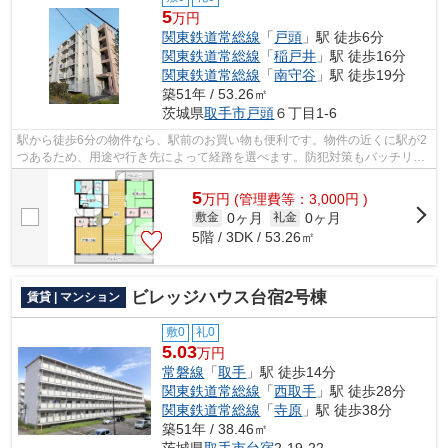
5
万円
関東鉄道常総線
「
戸頭
」駅 徒歩6分
関東鉄道常総線
「
稲戸井
」駅 徒歩16分
関東鉄道常総線
「
南守谷
」駅 徒歩19分
築51年 / 53.26㎡
茨城県
取手市
戸頭
６丁目1-6
駅から徒歩6分の物件なら、駅前のお買い物も便利です。物件の近くに駅が2
つあるため、用途や行き先によって経路を選べます。防犯対策もバッチリな
マンションタイプの物件です。関東鉄...
5
万
円
(管理費等：3,000円 )
0ヶ月
0ヶ月
敷金
礼金
5階 / 3DK / 53.26㎡
ビレッジハウス台宿2号棟
賃貸 | マンション
敷0
礼0
5.03
万円
常磐線
「
取手
」駅 徒歩14分
関東鉄道常総線
「
西取手
」駅 徒歩28分
関東鉄道常総線
「
寺原
」駅 徒歩38分
築51年 / 38.46㎡