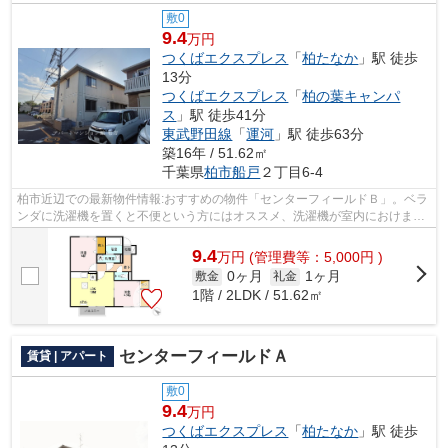
敷0
9.4
万円
つくばエクスプレス
「
柏たなか
」駅 徒歩
13分
つくばエクスプレス
「
柏の葉キャンパ
ス
」駅 徒歩41分
東武野田線
「
運河
」駅 徒歩63分
築16年 / 51.62㎡
千葉県
柏市
船戸
２丁目6-4
柏市近辺での最新物件情報:おすすめの物件「センターフィールドＢ」。ベラ
ンダに洗濯機を置くと不便という方にはオススメ、洗濯機が室内におけま
す。角部屋は人通りが少ないのでプライ...
9.4
万
円
(管理費等：5,000円 )
0ヶ月
1ヶ月
敷金
礼金
1階 / 2LDK / 51.62㎡
センターフィールドＡ
賃貸 | アパート
敷0
9.4
万円
つくばエクスプレス
「
柏たなか
」駅 徒歩