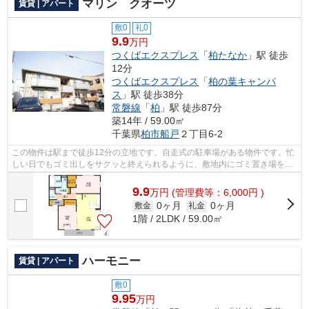
マリン クオーツ
賃貸 | アパート
敷0
礼0
9.9
万円
つくばエクスプレス
「
柏たなか
」駅 徒歩
12分
つくばエクスプレス
「
柏の葉キャンパ
ス
」駅 徒歩38分
常磐線
「
柏
」駅 徒歩87分
築14年 / 59.00㎡
千葉県
柏市
船戸
２丁目6-2
この物件は駅まで徒歩12分の立地です。自走式の駐車場がある物件です。忙
しい日でもゴミ出しをサクッと終えられるように、敷地内にゴミ置き場を設
置しています。こちらの物件はアパー...
9.9
万
円
(管理費等：6,000円 )
0ヶ月
0ヶ月
敷金
礼金
1階 / 2LDK / 59.00㎡
ハーモニー
賃貸 | アパート
敷0
9.95
万円