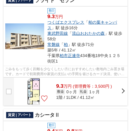
ブライト セゾン
賃貸 | アパート
敷0
9.3
万円
つくばエクスプレス
「
柏の葉キャンパ
ス
」駅 徒歩16分
東武野田線
「
流山おおたかの森
」駅 徒歩
58分
常磐線
「
柏
」駅 徒歩71分
築5年 / 41.12㎡
千葉県
柏市
正連寺
434番地18中央１２５
街区1
ごみをもって歩く距離を少なくしたい方におすすめしたい敷地内ごみ置き場
です。カードで初期費用や家賃の支払いの手間を省けるカード決済。使い勝
手の良いアパートでイチオシの物件で...
9.3
万
円
(管理費等：3,500円 )
0ヶ月
1ヶ月
敷金
礼金
1階 / 1LDK / 41.12㎡
カシータⅡ
賃貸 | アパート
敷0