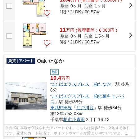
万
円
(管理費等：6,000円 )
0ヶ月
1ヶ月
敷金
礼金
1階 / 2LDK / 60.57㎡
11
万
円
(管理費等：6,000円 )
0ヶ月
1.5ヶ月
敷金
礼金
3階 / 2LDK / 60.57㎡
Oak たなか
賃貸 | アパート
敷0
10.4
万円
つくばエクスプレス
「
柏たなか
」駅 徒歩
6分
つくばエクスプレス
「
柏の葉キャンパ
ス
」駅 徒歩38分
東武野田線
「
江戸川台
」駅 徒歩64分
築13年 / 53.03㎡
千葉県
柏市
小青田
３丁目16-13
自走式駐車場が併設されたアパートです。こちらは徒歩6分に立地する物件
です。家賃のカード決済で、ポイントやマイルが貯まりやすいですよ。こち
らの物件、通風良好な居住環境でどなた...