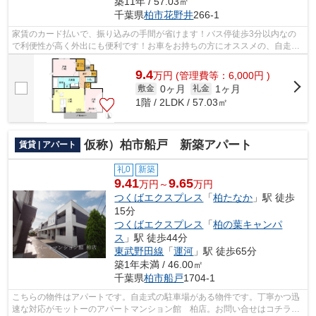
築11年 / 57.03㎡
千葉県
柏市
花野井
266-1
家賃のカード払いで、振り込みの手間が省けます！バス停徒歩3分以内なの
で利便性が高く外出にも便利です！お車をお持ちの方にオススメの、自走式
駐車場を利用できる物件です！一日の始...
9.4
万
円
(管理費等：6,000円 )
0ヶ月
1ヶ月
敷金
礼金
1階 / 2LDK / 57.03㎡
仮称）柏市船戸 新築アパート
賃貸 | アパート
礼0
新築
9.41
9.65
万円～
万円
つくばエクスプレス
「
柏たなか
」駅 徒歩
15分
つくばエクスプレス
「
柏の葉キャンパ
ス
」駅 徒歩44分
東武野田線
「
運河
」駅 徒歩65分
築1年未満 / 46.00㎡
千葉県
柏市
船戸
1704-1
こちらの物件はアパートです。自走式の駐車場がある物件です。丁寧かつ迅
速な対応がモットーのアパートマンション館 柏店。お問い合せはコチラか