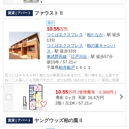
ファウストⅡ
賃貸 | アパート
敷0
10.55
万円
つくばエクスプレス
「
柏たなか
」駅 徒歩
13分
つくばエクスプレス
「
柏の葉キャンパ
ス
」駅 徒歩33分
東武野田線
「
江戸川台
」駅 徒歩57分
築10年 / 57.21㎡
千葉県
柏市
船戸
１６１３
近くにはＫＡＳＵＭＩ柏たなか駅前店があるので、買い物するにも楽です
ね！二人暮らしも可能ですので、ぜひお問い合わせください！室内に洗濯機
置場あり！新婚生活を落ち着いたお住ま...
10.55
万
円
(管理費等：2,300円 )
0ヶ月
16.5万円
敷金
礼金
2階 / 2LDK / 57.21㎡
ヤングウッズ柏の葉Ⅱ
賃貸 | アパート