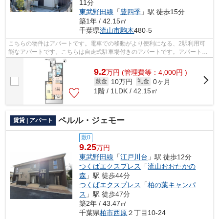
11分
東武野田線
「
豊四季
」駅 徒歩15分
築1年 / 42.15㎡
千葉県
流山市
駒木
480‐5
こちらの物件はアパートです。電車での移動がより便利になる、2駅利用可
能なアパートです。こちらは自走式駐車場付きのアパートです。アパートマ
ンション館 柏店で物件探しをしません...
9.2
万
円
(管理費等：4,000円 )
10万円
0ヶ月
敷金
礼金
1階 / 1LDK / 42.15㎡
ペルル・ジェモー
賃貸 | アパート
敷0
9.25
万円
東武野田線
「
江戸川台
」駅 徒歩12分
つくばエクスプレス
「
流山おおたかの
森
」駅 徒歩44分
つくばエクスプレス
「
柏の葉キャンパ
ス
」駅 徒歩47分
築2年 / 43.47㎡
千葉県
柏市
西原
２丁目10-24