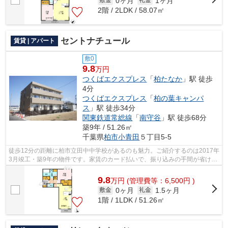
0ヶ月
1ヶ月
敷金
礼金
2階 / 2LDK / 58.07㎡
セントナチュール
賃貸 | アパート
敷0
9.8
万円
つくばエクスプレス
「
柏たなか
」駅 徒歩
4分
つくばエクスプレス
「
柏の葉キャンパ
ス
」駅 徒歩34分
関東鉄道常総線
「
南守谷
」駅 徒歩68分
築9年 / 51.26㎡
千葉県
柏市
小青田
５丁目5-5
徒歩12分の距離に柏市立田中中学校があるのも魅力。ご紹介するのは2017年
3月竣工・築9年の物件です。家賃のカード払いで、振り込みの手間が省けま
す。駅まで徒歩4分の位置に立地する、...
9.8
万
円
(管理費等：6,500円 )
0ヶ月
1.5ヶ月
敷金
礼金
1階 / 1LDK / 51.26㎡