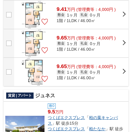
ら04-7167-1222/kasiwa@apa-to.co.jp...
9.41
万
円
(管理費等：4,000円 )
1ヶ月
0ヶ月
敷金
礼金
1階 / 1LDK / 46.00㎡
9.65
万
円
(管理費等：4,000円 )
1ヶ月
0ヶ月
敷金
礼金
1階 / 1LDK / 46.00㎡
9.65
万
円
(管理費等：4,000円 )
1ヶ月
0ヶ月
敷金
礼金
1階 / 1LDK / 46.00㎡
ジュネス
賃貸 | アパート
敷0
9.5
万円
つくばエクスプレス
「
柏の葉キャンパ
ス
」駅 徒歩15分
つくばエクスプレス
「
柏たなか
」駅 徒歩