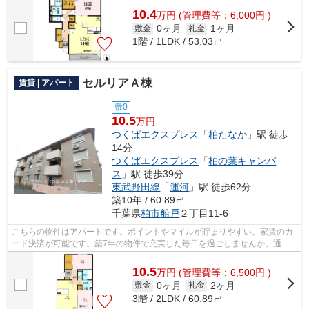
10.4
万
円
(管理費等：6,000円 )
0ヶ月
1ヶ月
敷金
礼金
1階 / 1LDK / 53.03㎡
セルリアＡ棟
賃貸 | アパート
敷0
10.5
万円
つくばエクスプレス
「
柏たなか
」駅 徒歩
14分
つくばエクスプレス
「
柏の葉キャンパ
ス
」駅 徒歩39分
東武野田線
「
運河
」駅 徒歩62分
築10年 / 60.89㎡
千葉県
柏市
船戸
２丁目11-6
こちらの物件はアパートです。ポイントやマイルが貯まりやすい。家賃のカ
ード決済が可能です。築7年の物件で充実した毎日を過ごしませんか。通風
システムが整った換気がしやすいアパー...
10.5
万
円
(管理費等：6,500円 )
0ヶ月
2ヶ月
敷金
礼金
3階 / 2LDK / 60.89㎡