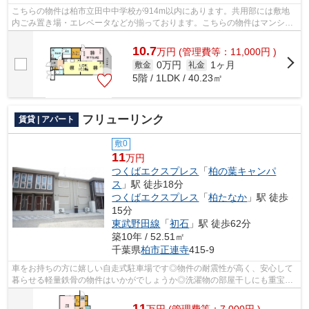
こちらの物件は柏市立田中中学校が914m以内にあります。共用部には敷地
内ごみ置き場・エレベータなどが揃っております。こちらの物件はマンショ
ンです。ニーズの高い、令和5年築の物件...
10.7
万
円
(管理費等：11,000円 )
0万円
1ヶ月
敷金
礼金
5階 / 1LDK / 40.23㎡
フリューリンク
賃貸 | アパート
敷0
11
万円
つくばエクスプレス
「
柏の葉キャンパ
ス
」駅 徒歩18分
つくばエクスプレス
「
柏たなか
」駅 徒歩
15分
東武野田線
「
初石
」駅 徒歩62分
築10年 / 52.51㎡
千葉県
柏市
正連寺
415-9
車をお持ちの方に嬉しい自走式駐車場です◎物件の耐震性が高く、安心して
暮らせる軽量鉄骨の物件はいかがでしょうか◎洗濯物の部屋干しにも重宝す
る浴室乾燥機付きのアパートです◎使い勝...
11
万
円
(管理費等：7,000円 )