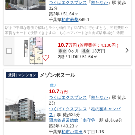
つくばエクスプレス
「
柏たなか
」駅 徒歩
32分
築2年 / 51.64㎡
千葉県
柏市
若柴
349-1
駅まで平坦な場所で移動もラクな物件です◎ATMに行かずとも、初期費用や
家賃をカードで決済できます◎こちらのアパートは自走式駐車場がご利用い
ただけます◎こちらの物件はアパートです◎...
10.7
万
円
(管理費等：4,100円 )
0ヶ月
13万円
敷金
礼金
2階 / 1LDK / 51.64㎡
メゾンボヌール
賃貸 | マンション
敷0
10.7
万円
つくばエクスプレス
「
柏たなか
」駅 徒歩
2分
つくばエクスプレス
「
柏の葉キャンパ
ス
」駅 徒歩34分
関東鉄道常総線
「
南守谷
」駅 徒歩69分
築3年 / 40.23㎡
千葉県
柏市
小青田
５丁目1-16