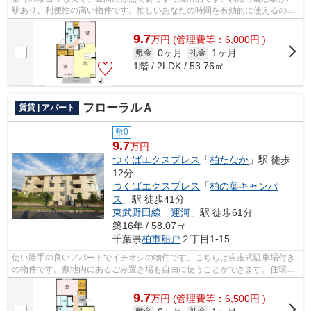
駅あり、利便性の高い物件です。忙しいあなたの時間を有効的に使えるのが
敷地内ごみ置き場です。好評の駅近物件...
9.7
万
円
(管理費等：6,000円 )
0ヶ月
1ヶ月
敷金
礼金
1階 / 2LDK / 53.76㎡
フローラルＡ
賃貸 | アパート
敷0
9.7
万円
つくばエクスプレス
「
柏たなか
」駅 徒歩
12分
つくばエクスプレス
「
柏の葉キャンパ
ス
」駅 徒歩41分
東武野田線
「
運河
」駅 徒歩61分
築16年 / 58.07㎡
千葉県
柏市
船戸
２丁目1-15
使い勝手の良いアパートでイチオシの物件です。こちらは自走式駐車場付き
の物件です。敷地内にあるごみ置き場も自由に使うことができます。住環境
がよく通風良好で日も入る物件をご提...
9.7
万
円
(管理費等：6,500円 )