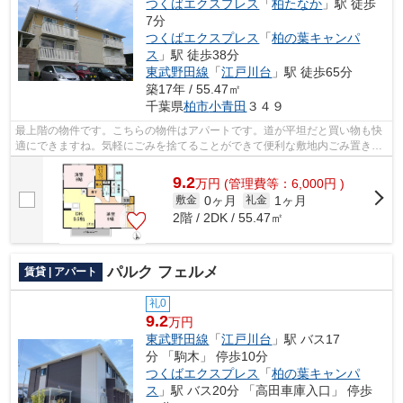
つくばエクスプレス
「
柏たなか
」駅 徒歩
7分
つくばエクスプレス
「
柏の葉キャンパ
ス
」駅 徒歩38分
東武野田線
「
江戸川台
」駅 徒歩65分
築17年 / 55.47㎡
千葉県
柏市
小青田
３４９
最上階の物件です。こちらの物件はアパートです。道が平坦だと買い物も快
適にできますね。気軽にごみを捨てることができて便利な敷地内ごみ置き場
つきの物件です。不動産について分か...
9.2
万
円
(管理費等：6,000円 )
0ヶ月
1ヶ月
敷金
礼金
2階 / 2DK / 55.47㎡
パルク フェルメ
賃貸 | アパート
礼0
9.2
万円
東武野田線
「
江戸川台
」駅 バス17
分 「駒木」 停歩10分
つくばエクスプレス
「
柏の葉キャンパ
ス
」駅 バス20分 「高田車庫入口」 停歩