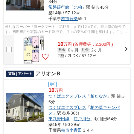
34分
常磐緩行線
「
北柏
」駅 徒歩45分
築14年 / 57.12㎡
千葉県
柏市
若柴
59-1
便利なスーパー「ヨークマート 花野井」まで316mです。最上階の物件で
す。初期費用や家賃のカード決済で、月々の支払の手間を省けます。こちら
は自走式駐車場付きの物件です。気にな...
10
万
円
(管理費等：2,300円 )
0ヶ月
2ヶ月
敷金
礼金
2階 / 2LDK / 57.12㎡
アリオンＢ
賃貸 | アパート
敷0
10
万円
つくばエクスプレス
「
柏たなか
」駅 徒歩
6分
つくばエクスプレス
「
柏の葉キャンパ
ス
」駅 徒歩36分
東武野田線
「
江戸川台
」駅 徒歩64分
築15年 / 50.29㎡
千葉県
柏市
小青田
３４４