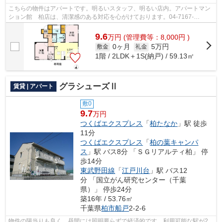
こちらの物件はアパートです。明るいスタッフ、明るい店内。アパートマン
ション館 柏店は、清潔感のある対応を心がけております。04-7167-
1222/kasiwa@apa-to.co.jpまでご連絡ください。
9.6
万
円
(管理費等：8,000円 )
0ヶ月
5万円
敷金
礼金
1階 / 2LDK＋1S(納戸) / 59.13㎡
グラシューズⅡ
賃貸 | アパート
敷0
9.7
万円
つくばエクスプレス
「
柏たなか
」駅 徒歩
11分
つくばエクスプレス
「
柏の葉キャンパ
ス
」駅 バス8分 「ＳＧリアルティ柏」 停
歩14分
東武野田線
「
江戸川台
」駅 バス12
分 「国立がん研究センター（千葉
県）」 停歩24分
築16年 / 53.76㎡
千葉県
柏市
船戸
2-2-6
物件の陽当りも良く、昼間には照明要らずで経済的です。利用可能な駅が2