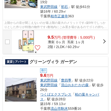
19分
東武野田線
「
初石
」駅 徒歩61分
築16年 / 60.29㎡
千葉県
柏市
正連寺
363
上階からの音が聞こえないのが最上階の最大のメリットです♪築9年でしっか
りとした作りが特徴の物件です♪敷地内にごみ置き場があるのでゴミの持ち運
びを軽減させることができます♪幅広...
9.5
万
円
(管理費等：5,000円 )
0ヶ月
1ヶ月
敷金
礼金
2階 / 2LDK / 60.29㎡
グリーンヴィラ ガーデン
賃貸 | アパート
敷0
9.6
万円
東武野田線
「
豊四季
」駅 徒歩22分
東武野田線
「
流山おおたかの森
」駅 徒歩
26分
つくばエクスプレス
「
柏の葉キャンパ
ス
」駅 徒歩28分
築15年 / 59.13㎡
千葉県
流山市
駒木
559番16