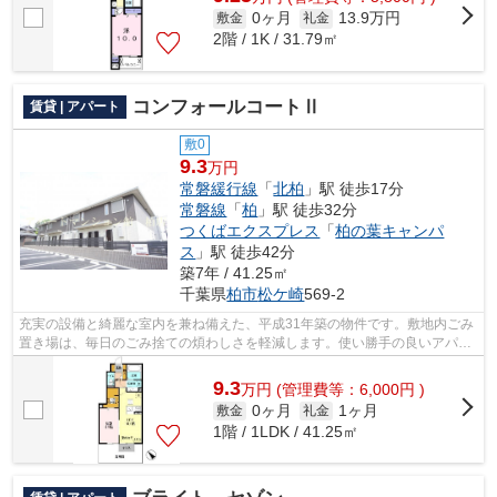
0ヶ月
13.9万円
敷金
礼金
2階 / 1K / 31.79㎡
コンフォールコートⅡ
賃貸 | アパート
敷0
9.3
万円
常磐緩行線
「
北柏
」駅 徒歩17分
常磐線
「
柏
」駅 徒歩32分
つくばエクスプレス
「
柏の葉キャンパ
ス
」駅 徒歩42分
築7年 / 41.25㎡
千葉県
柏市
松ケ崎
569-2
充実の設備と綺麗な室内を兼ね備えた、平成31年築の物件です。敷地内ごみ
置き場は、毎日のごみ捨ての煩わしさを軽減します。使い勝手の良いアパー
トでイチオシの物件です。外観タイル...
9.3
万
円
(管理費等：6,000円 )
0ヶ月
1ヶ月
敷金
礼金
1階 / 1LDK / 41.25㎡