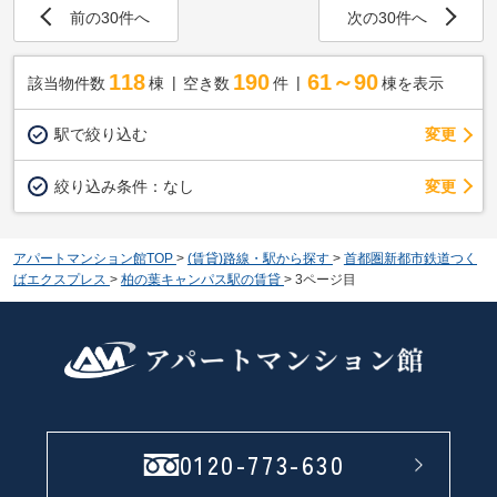
前の30件へ
次の30件へ
118
190
61～90
該当物件数
棟
空き数
件
棟を表示
駅で絞り込む
変更
変更
絞り込み条件：
なし
アパートマンション館TOP
>
(賃貸)路線・駅から探す
>
首都圏新都市鉄道つく
ばエクスプレス
>
柏の葉キャンパス駅の賃貸
>
3ページ目
0120-773-630