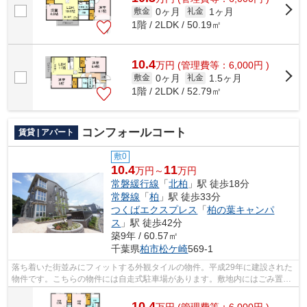
0ヶ月
1ヶ月
敷金
礼金
1階 / 2LDK / 50.19㎡
10.4
万
円
(管理費等：6,000円 )
0ヶ月
1.5ヶ月
敷金
礼金
1階 / 2LDK / 52.79㎡
コンフォールコート
賃貸 | アパート
敷0
10.4
11
万円～
万円
常磐緩行線
「
北柏
」駅 徒歩18分
常磐線
「
柏
」駅 徒歩33分
つくばエクスプレス
「
柏の葉キャンパ
ス
」駅 徒歩42分
築9年 / 60.57㎡
千葉県
柏市
松ケ崎
569-1
落ち着いた街並みにフィットする外観タイルの物件。平成29年に建設された
物件です。こちらの物件には自走式駐車場があります。敷地内にはごみ置き
場も設置されています。アパートマン...
10.4