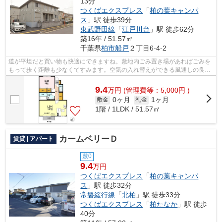
13分
つくばエクスプレス
「
柏の葉キャンパ
ス
」駅 徒歩39分
東武野田線
「
江戸川台
」駅 徒歩62分
築16年 / 51.57㎡
千葉県
柏市
船戸
２丁目6-4-2
道が平坦だと買い物も快適にできますね。敷地内ごみ置き場があればごみを
もって歩く距離も少なくてすみます。空気の入れ替えができる風通しの良い
物件です。駅まで徒歩12分の物件です...
9.4
万
円
(管理費等：5,000円 )
0ヶ月
1ヶ月
敷金
礼金
1階 / 1LDK / 51.57㎡
カームベリーＤ
賃貸 | アパート
敷0
9.4
万円
つくばエクスプレス
「
柏の葉キャンパ
ス
」駅 徒歩32分
常磐緩行線
「
北柏
」駅 徒歩33分
つくばエクスプレス
「
柏たなか
」駅 徒歩
40分