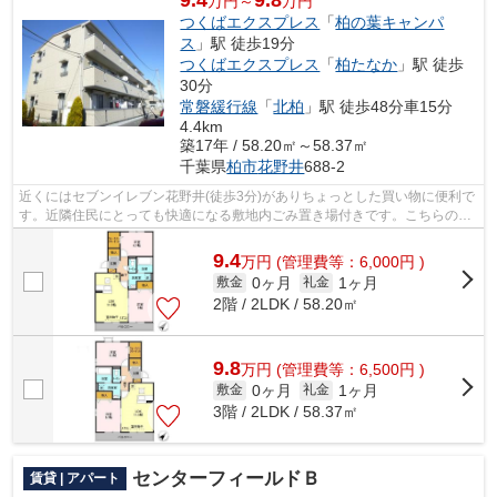
9.4
9.8
万円～
万円
つくばエクスプレス
「
柏の葉キャンパ
ス
」駅 徒歩19分
つくばエクスプレス
「
柏たなか
」駅 徒歩
30分
常磐緩行線
「
北柏
」駅 徒歩48分車15分
4.4km
築17年 / 58.20㎡～58.37㎡
千葉県
柏市
花野井
688-2
近くにはセブンイレブン花野井(徒歩3分)がありちょっとした買い物に便利で
す。近隣住民にとっても快適になる敷地内ごみ置き場付きです。こちらの物
件はアパートです。ご利用可能な駅が...
9.4
万
円
(管理費等：6,000円 )
0ヶ月
1ヶ月
敷金
礼金
2階 / 2LDK / 58.20㎡
9.8
万
円
(管理費等：6,500円 )
0ヶ月
1ヶ月
敷金
礼金
3階 / 2LDK / 58.37㎡
センターフィールドＢ
賃貸 | アパート