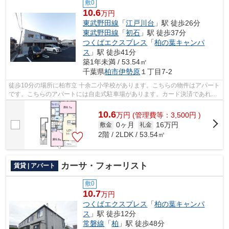
敷0
10.6
万円
東武野田線
「
江戸川台
」駅 徒歩26分
東武野田線
「
初石
」駅 徒歩37分
つくばエクスプレス
「
柏の葉キャンパ
ス
」駅 徒歩41分
築1年未満 / 53.54㎡
千葉県
柏市
伊勢原
１丁目7-2
徒歩10分の場所に柏市立 十余二小学校があります。こちらの物件はアパート
です。こちらのアパートには自走式駐車場があります。カード決済であれ
ば、現金が手元になくてもお支払いでき...
10.6
万
円
(管理費等：3,500円 )
0ヶ月
16万円
敷金
礼金
2階 / 2LDK / 53.54㎡
カーサ・フォーリスト
賃貸 | アパート
敷0
10.7
万円
つくばエクスプレス
「
柏の葉キャンパ
ス
」駅 徒歩12分
常磐線
「
柏
」駅 徒歩48分