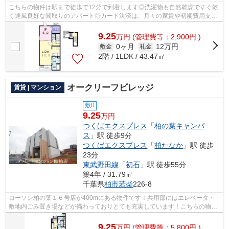
こちらの物件は駅まで徒歩で12分で到着します◎洗濯物も自然乾燥ですぐ乾
く通風良好な間取りのアパート◎カード決済は、月々の家賃や初期費用支払
いのわずらわしさを解消してくれます◎使...
9.25
万
円
(管理費等：2,900円 )
0ヶ月
12万円
敷金
礼金
2階 / 1LDK / 43.47㎡
オークリーフビレッジ
賃貸 | マンション
敷0
9.25
万円
つくばエクスプレス
「
柏の葉キャンパ
ス
」駅 徒歩9分
つくばエクスプレス
「
柏たなか
」駅 徒歩
23分
東武野田線
「
初石
」駅 徒歩55分
築4年 / 31.79㎡
千葉県
柏市
若柴
226-8
ローソン柏の葉１６号店が400mにある物件です！共用部にはエレベータ・
敷地内ごみ置き場などが備わっておりとても充実しています！こちらの物件
はマンションです！カード決済は、月々...
9.25
万
円
(管理費等：5,800円 )