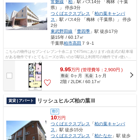
常磐線
「
柏
」駅 バス14分 「梅林（千葉
県）」 停歩3分
つくばエクスプレス
「
柏の葉キャンパ
ス
」駅 バス4分 「梅林（千葉県）」 停歩
2分
東武野田線
「
豊四季
」駅 徒歩17分
築15年 / 60.17㎡
千葉県
柏市
高田
７９-1
こちらの物件はセブンイレブン十余二まで475mにあります♪自走式の駐車場
がある物件です♪とてもニーズが高いのが3駅以上利用可の物件です♪使い勝
手の良いアパートでイチオシの物件です♪...
9.95
万
円
(管理費等：2,900円 )
0ヶ月
1ヶ月
敷金
礼金
2階 / 2LDK / 60.17㎡
リッシュヒルズ柏の葉Ⅲ
賃貸 | アパート
敷0
10
万円
つくばエクスプレス
「
柏の葉キャンパ
ス
」駅 徒歩15分
つくばエクスプレス
「
柏たなか
」駅 徒歩