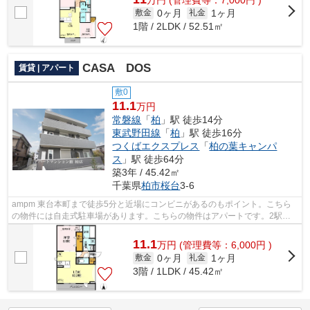
0ヶ月
1ヶ月
敷金
礼金
1階 / 2LDK / 52.51㎡
CASA DOS
賃貸 | アパート
敷0
11.1
万円
常磐線
「
柏
」駅 徒歩14分
東武野田線
「
柏
」駅 徒歩16分
つくばエクスプレス
「
柏の葉キャンパ
ス
」駅 徒歩64分
築3年 / 45.42㎡
千葉県
柏市
桜台
3-6
ampm 東台本町まで徒歩5分と近場にコンビニがあるのもポイント。こちら
の物件には自走式駐車場があります。こちらの物件はアパートです。2駅利
用可能な物件なので、用途や行き先に応じ...
11.1
万
円
(管理費等：6,000円 )
0ヶ月
1ヶ月
敷金
礼金
3階 / 1LDK / 45.42㎡