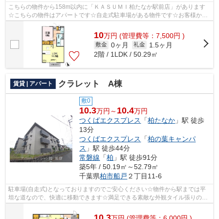
こちらの物件から158m以内に「ＫＡＳＵＭＩ柏たなか駅前店」があります
☆こちらの物件はアパートです☆自走式駐車場がある物件です☆お客様から
のお問い合わせの多い、敷地内ごみ置き場が...
10
万
円
(管理費等：7,500円 )
0ヶ月
1.5ヶ月
敷金
礼金
2階 / 1LDK / 50.29㎡
クラレット A棟
賃貸 | アパート
敷0
10.3
10.4
万円～
万円
つくばエクスプレス
「
柏たなか
」駅 徒歩
13分
つくばエクスプレス
「
柏の葉キャンパ
ス
」駅 徒歩44分
常磐線
「
柏
」駅 徒歩91分
築5年 / 50.19㎡～52.79㎡
千葉県
柏市
船戸
２丁目11-6
駐車場(自走式)となっておりますのでご安心ください☆物件から駅までは平
坦な道なので、快適に移動できます☆満足できる素敵な外観タイル張りの物
件です☆支払額によってポイントが貯まる...
10.3
万
円
(管理費等：6,000円 )