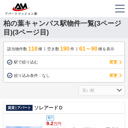
柏の葉キャンパス駅物件一覧(3ページ
目)(3ページ目)
118
190
61～90
該当物件数
棟
空き数
件
棟を表示
駅で絞り込む
変更
変更
絞り込み条件：
なし
ソレアードＤ
賃貸 | アパート
敷0
9.2
万円