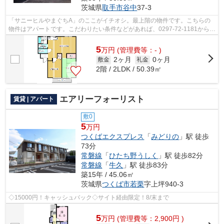
茨城県
取手市
谷中
37-3
「サニーヒルやまぐちA」のここがイチオシ。最上階の物件です。こちらの
物件はアパートです。こだわりたい条件などがあれば、0297-72-1181からア
パートマンション館 取手店スタッフま...
5
万
円
(管理費等：- )
2ヶ月
0ヶ月
敷金
礼金
2階 / 2LDK / 50.39㎡
エアリーフォーリスト
賃貸 | アパート
敷0
5
万円
つくばエクスプレス
「
みどりの
」駅 徒歩
73分
常磐線
「
ひたち野うしく
」駅 徒歩82分
常磐線
「
牛久
」駅 徒歩83分
築15年 / 45.06㎡
茨城県
つくば市
若栗
字上坪940-3
◇15000円！キャッシュバック◇サイト経由限定！8/末まで
5
万
円
(管理費等：2,900円 )