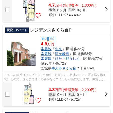
4.7
万
円
(管理費等：1,300円 )
0ヶ月
0ヶ月
敷金
礼金
1階 / 1LDK / 46.49㎡
レジデンスさくら台F
賃貸 | アパート
敷0
礼0
4.8
万円
常磐線
「
牛久
」駅 徒歩33分
常磐線
「
龍ケ崎市
」駅 徒歩58分
常磐線
「
ひたち野うしく
」駅 徒歩77分
築20年 / 45.72㎡
茨城県
牛久市
さくら台
２丁目16-3
こちらの物件はコンビニまで369mにあります。敷地内にゴミ置き場を備え
ているので、遠くまで運ぶ必要がなくゴミ出しが楽になります。風通しが良
好なので、いつでも新鮮な空気がはいっ...
4.8
万
円
(管理費等：2,200円 )
0ヶ月
0ヶ月
敷金
礼金
1階 / 1LDK / 45.72㎡