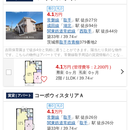
敷0
礼0
4.1
万円
常磐線
「
取手
」駅 徒歩27分
成田線
「
湖北
」駅 徒歩94分
関東鉄道常総線
「
西取手
」駅 徒歩44分
築33年 / 39.74㎡
茨城県
取手市
青柳
379番地2
吉田保育園まで徒歩4分と気軽に通うことができます。陽当たり良好な物件
です。こちらの物件はアパートです。常磐線取手周辺の賃貸情報のことな
ら、地域に特化したアパートマンション館...
4.1
万
円
(管理費等：2,200円 )
0ヶ月
0ヶ月
敷金
礼金
2階 / 1LDK / 39.74㎡
コーポウィスタリアＡ
賃貸 | アパート
敷0
礼0
4.1
万円
常磐線
「
取手
」駅 徒歩26分
関東鉄道常総線
「
取手
」駅 徒歩26分
築33年 / 39.74㎡