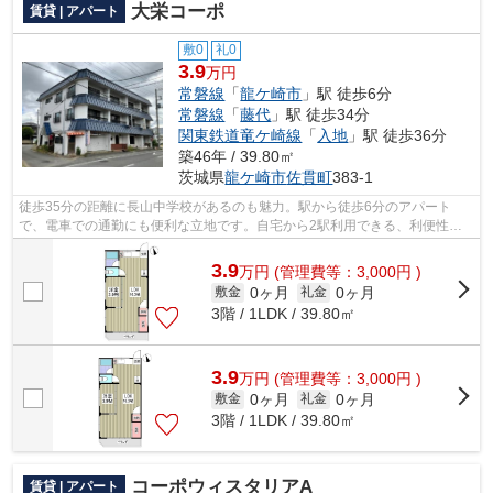
大栄コーポ
賃貸 | アパート
敷0
礼0
3.9
万円
常磐線
「
龍ケ崎市
」駅 徒歩6分
常磐線
「
藤代
」駅 徒歩34分
関東鉄道竜ケ崎線
「
入地
」駅 徒歩36分
築46年 / 39.80㎡
茨城県
龍ケ崎市
佐貫町
383-1
徒歩35分の距離に長山中学校があるのも魅力。駅から徒歩6分のアパート
で、電車での通勤にも便利な立地です。自宅から2駅利用できる、利便性の
高いアパートです。常磐線龍ケ崎市をよく...
3.9
万
円
(管理費等：3,000円 )
0ヶ月
0ヶ月
敷金
礼金
3階 / 1LDK / 39.80㎡
3.9
万
円
(管理費等：3,000円 )
0ヶ月
0ヶ月
敷金
礼金
3階 / 1LDK / 39.80㎡
コーポウィスタリアA
賃貸 | アパート