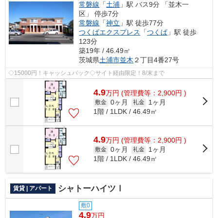
常磐線
「
土浦
」駅 バス9分 「並木一
区」 停歩7分
常磐線
「
神立
」駅 徒歩77分
つくばエクスプレス
「
つくば
」駅 徒歩
123分
築19年 / 46.49㎡
茨城県
土浦市
並木
２丁目4番27号
◇15000円！キャッシュバック◇サイト経由限定！8/末まで
4.9
万
円
(管理費等：2,900円 )
0ヶ月
1ヶ月
敷金
礼金
1階 / 1LDK / 46.49㎡
4.9
万
円
(管理費等：2,900円 )
0ヶ月
1ヶ月
敷金
礼金
1階 / 1LDK / 46.49㎡
シャトーハイツⅠ
賃貸 | アパート
敷0
4.9
万円