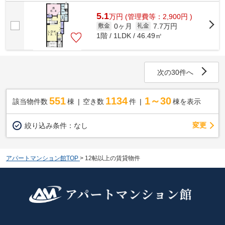
らの物件はアパートです。建物の共用部...
5.1
万
円
(管理費等：2,900円 )
0ヶ月
7.7万円
敷金
礼金
1階 / 1LDK / 46.49㎡
次の30件へ
551
1134
1～30
該当物件数
棟
空き数
件
棟を表示
変更
絞り込み条件：
なし
アパートマンション館TOP
>
12帖以上の賃貸物件