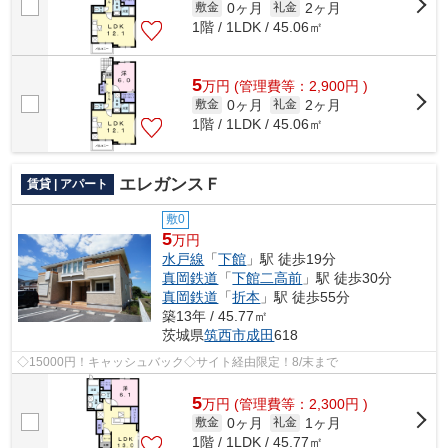
0ヶ月
2ヶ月
敷金
礼金
1階 / 1LDK / 45.06㎡
5
万
円
(管理費等：2,900円 )
0ヶ月
2ヶ月
敷金
礼金
1階 / 1LDK / 45.06㎡
エレガンスＦ
賃貸 | アパート
敷0
5
万円
水戸線
「
下館
」駅 徒歩19分
真岡鉄道
「
下館二高前
」駅 徒歩30分
真岡鉄道
「
折本
」駅 徒歩55分
築13年 / 45.77㎡
茨城県
筑西市
成田
618
◇15000円！キャッシュバック◇サイト経由限定！8/末まで
5
万
円
(管理費等：2,300円 )
0ヶ月
1ヶ月
敷金
礼金
1階 / 1LDK / 45.77㎡