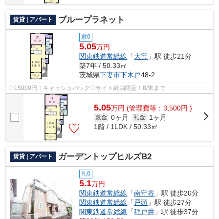
ブループラネット
賃貸 | アパート
敷0
5.05
万円
関東鉄道常総線
「
大宝
」駅 徒歩21分
築7年 / 50.33㎡
茨城県
下妻市
下木戸
48-2
◇15000円！キャッシュバック◇サイト経由限定！8/末まで
5.05
万
円
(管理費等：3,500円 )
0ヶ月
1ヶ月
敷金
礼金
1階 / 1LDK / 50.33㎡
ガーデントップヒルズB2
賃貸 | アパート
礼0
5.1
万円
関東鉄道常総線
「
南守谷
」駅 徒歩20分
関東鉄道常総線
「
戸頭
」駅 徒歩27分
関東鉄道常総線
「
稲戸井
」駅 徒歩37分