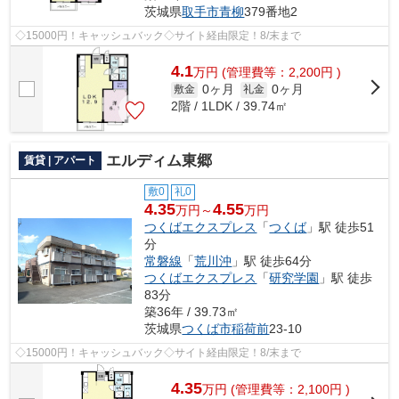
茨城県
取手市
青柳
379番地2
◇15000円！キャッシュバック◇サイト経由限定！8/末まで
4.1
万
円
(管理費等：2,200円 )
0ヶ月
0ヶ月
敷金
礼金
2階 / 1LDK / 39.74㎡
エルディム東郷
賃貸 | アパート
敷0
礼0
4.35
4.55
万円～
万円
つくばエクスプレス
「
つくば
」駅 徒歩51
分
常磐線
「
荒川沖
」駅 徒歩64分
つくばエクスプレス
「
研究学園
」駅 徒歩
83分
築36年 / 39.73㎡
茨城県
つくば市
稲荷前
23-10
◇15000円！キャッシュバック◇サイト経由限定！8/末まで
4.35
万
円
(管理費等：2,100円 )