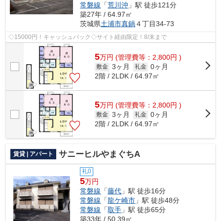
常磐線
「
荒川沖
」駅 徒歩121分
築27年 / 64.97㎡
茨城県
土浦市
真鍋
４丁目34-73
◇15000円！キャッシュバック◇サイト経由限定！8/末まで
5
万
円
(管理費等：2,800円 )
3ヶ月
0ヶ月
敷金
礼金
2階 / 2LDK / 64.97㎡
5
万
円
(管理費等：2,800円 )
3ヶ月
0ヶ月
敷金
礼金
2階 / 2LDK / 64.97㎡
サニーヒルやまぐちA
賃貸 | アパート
礼0
5
万円
常磐線
「
藤代
」駅 徒歩16分
常磐線
「
龍ケ崎市
」駅 徒歩48分
常磐線
「
取手
」駅 徒歩65分
築33年 / 50.39㎡