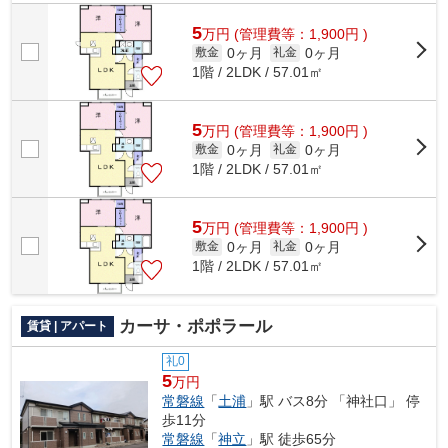
のテラスハウスです。テラスハウスの物...
5
万
円
(管理費等：1,900円 )
0ヶ月
0ヶ月
敷金
礼金
1階 / 2LDK / 57.01㎡
5
万
円
(管理費等：1,900円 )
0ヶ月
0ヶ月
敷金
礼金
1階 / 2LDK / 57.01㎡
5
万
円
(管理費等：1,900円 )
0ヶ月
0ヶ月
敷金
礼金
1階 / 2LDK / 57.01㎡
カーサ・ポポラール
賃貸 | アパート
礼0
5
万円
常磐線
「
土浦
」駅 バス8分 「神社口」 停
歩11分
常磐線
「
神立
」駅 徒歩65分