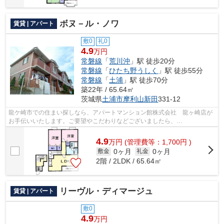
ボヌ－ル・ノワ
賃貸 | アパート
敷0
礼0
4.9
万円
常磐線
「
荒川沖
」駅 徒歩20分
常磐線
「
ひたち野うしく
」駅 徒歩55分
常磐線
「
土浦
」駅 徒歩70分
築22年 / 65.64㎡
茨城県
土浦市
摩利山新田
331-12
龍ケ崎市での住まい探しなら、アパートマンション館株式会社 龍ヶ崎店が
お手伝いいたします。ご要望やこだわりなどございましたら、
ryuugasaki@apa-to.co.jpにてお申し付け下さい。お...
4.9
万
円
(管理費等：1,700円 )
0ヶ月
0ヶ月
敷金
礼金
2階 / 2LDK / 65.64㎡
リーヴル・ディマージュ
賃貸 | アパート
敷0
4.9
万円