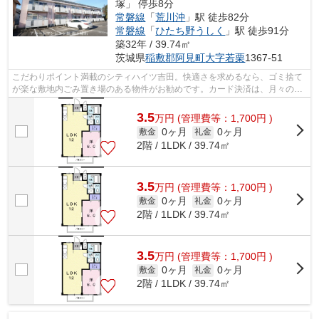
塚」 停歩8分
常磐線
「
荒川沖
」駅 徒歩82分
常磐線
「
ひたち野うしく
」駅 徒歩91分
築32年 / 39.74㎡
茨城県
稲敷郡阿見町
大字若栗
1367-51
こだわりポイント満載のシティハイツ吉田。快適さを求めるなら、ゴミ捨て
が楽な敷地内ごみ置き場のある物件がお勧めです。カード決済は、月々の家
賃や初期費用支払いのわずらわしさを...
3.5
万
円
(管理費等：1,700円 )
0ヶ月
0ヶ月
敷金
礼金
2階 / 1LDK / 39.74㎡
3.5
万
円
(管理費等：1,700円 )
0ヶ月
0ヶ月
敷金
礼金
2階 / 1LDK / 39.74㎡
3.5
万
円
(管理費等：1,700円 )
0ヶ月
0ヶ月
敷金
礼金
2階 / 1LDK / 39.74㎡