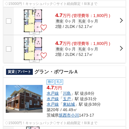
◇15000円！キャッシュバック◇サイト経由限定！8/末まで
4.7
万
円
(管理費等：1,800円 )
0ヶ月
0ヶ月
敷金
礼金
2階 / 2LDK / 52.17㎡
4.7
万
円
(管理費等：1,800円 )
0ヶ月
0ヶ月
敷金
礼金
2階 / 2LDK / 52.17㎡
グラン・ポワールＡ
賃貸 | アパート
敷0
礼0
4.7
万円
水戸線
「
川島
」駅 徒歩8分
水戸線
「
玉戸
」駅 徒歩31分
水戸線
「
東結城
」駅 徒歩38分
築20年 / 46.49㎡
茨城県
筑西市
小川
1473-17
◇15000円！キャッシュバック◇サイト経由限定！8/末まで