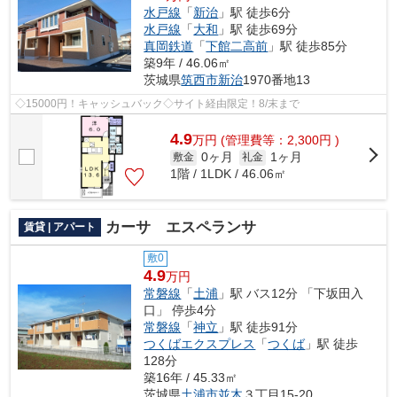
水戸線
「
新治
」駅 徒歩6分
水戸線
「
大和
」駅 徒歩69分
真岡鉄道
「
下館二高前
」駅 徒歩85分
築9年 / 46.06㎡
茨城県
筑西市
新治
1970番地13
◇15000円！キャッシュバック◇サイト経由限定！8/末まで
4.9
万
円
(管理費等：2,300円 )
0ヶ月
1ヶ月
敷金
礼金
1階 / 1LDK / 46.06㎡
カーサ エスペランサ
賃貸 | アパート
敷0
4.9
万円
常磐線
「
土浦
」駅 バス12分 「下坂田入
口」 停歩4分
常磐線
「
神立
」駅 徒歩91分
つくばエクスプレス
「
つくば
」駅 徒歩
128分
築16年 / 45.33㎡
茨城県
土浦市
並木
３丁目15-20