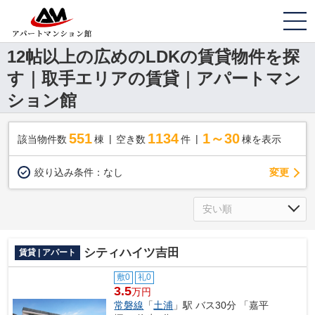
12帖以上の広めのLDKの賃貸物件を探
す｜取手エリアの賃貸｜アパートマン
ション館
551
1134
1～30
該当物件数
棟
空き数
件
棟を表示
変更
絞り込み条件：
なし
シティハイツ吉田
賃貸 | アパート
敷0
礼0
3.5
万円
常磐線
「
土浦
」駅 バス30分 「嘉平