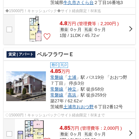
茨城県
牛久市
さくら台
２丁目16番地3
◆15000円！キャッシュバック◆サイト経由限定！8/末迄
4.8
万
円
(管理費等：2,200円 )
0ヶ月
0ヶ月
敷金
礼金
1階 / 1LDK / 45.72㎡
ベルフラワーＥ
賃貸 | アパート
敷0
礼0
4.85
万円
常磐線
「
土浦
」駅 バス19分 「おおつ野
７丁目」 停歩3分
常磐線
「
神立
」駅 徒歩58分
常磐線
「
高浜
」駅 徒歩259分
築27年 / 62.62㎡
茨城県
土浦市
おおつ野
６丁目2番12号
◇15000円！キャッシュバック◇サイト経由限定！8/末まで
4.85
万
円
(管理費等：2,000円 )
0ヶ月
0ヶ月
敷金
礼金