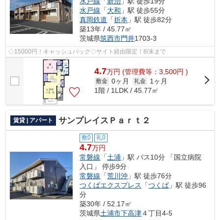
水戸線
「
新治
」駅 徒歩19分
水戸線
「
大和
」駅 徒歩55分
真岡鉄道
「
折本
」駅 徒歩82分
築13年 / 45.77㎡
茨城県
筑西市
門井
1703-3
◇15000円！キャッシュバック◇サイト経由限定！8/末まで
4.7
万
円
(管理費等：3,500円 )
0ヶ月
1ヶ月
敷金
礼金
1階 / 1LDK / 45.77㎡
サンプレイスＰａｒｔ２
賃貸 | アパート
敷0
礼0
4.7
万円
常磐線
「
土浦
」駅 バス10分 「国立病院
入口」 停歩9分
常磐線
「
荒川沖
」駅 徒歩76分
つくばエクスプレス
「
つくば
」駅 徒歩96
分
築30年 / 52.17㎡
茨城県
土浦市
下高津
４丁目4-5