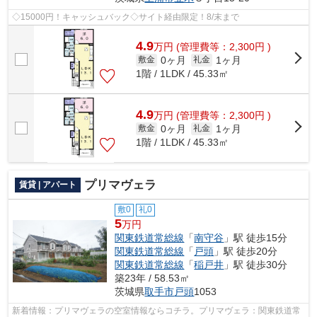
◇15000円！キャッシュバック◇サイト経由限定！8/末まで
4.9
万
円
(管理費等：2,300円 )
0ヶ月
1ヶ月
敷金
礼金
1階 / 1LDK / 45.33㎡
4.9
万
円
(管理費等：2,300円 )
0ヶ月
1ヶ月
敷金
礼金
1階 / 1LDK / 45.33㎡
プリマヴェラ
賃貸 | アパート
敷0
礼0
5
万円
関東鉄道常総線
「
南守谷
」駅 徒歩15分
関東鉄道常総線
「
戸頭
」駅 徒歩20分
関東鉄道常総線
「
稲戸井
」駅 徒歩30分
築23年 / 58.53㎡
茨城県
取手市
戸頭
1053
新着情報：プリマヴェラの空室情報ならコチラ。プリマヴェラ：関東鉄道常