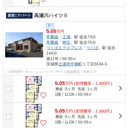
高瀬川ハイツⅡ
賃貸 | アパート
敷0
5.05
万円
常磐線
「
土浦
」駅 徒歩73分
常磐線
「
神立
」駅 徒歩75分
つくばエクスプレス
「
つくば
」駅 徒歩
144分
築11年 / 50.09㎡
茨城県
土浦市
中都町
１丁目5534-5
◇15000円！キャッシュバック◇サイト経由限定！8/末まで
5.05
万
円
(管理費等：2,300円 )
0ヶ月
1ヶ月
敷金
礼金
1階 / 1LDK / 50.09㎡
5.05
万
円
(管理費等：2,300円 )
0ヶ月
1ヶ月
敷金
礼金
1階 / 1LDK / 50.09㎡