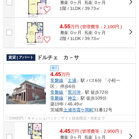
0ヶ月
0ヶ月
敷金
礼金
1階 / 1LDK / 39.73㎡
4.55
万
円
(管理費等：2,100円 )
0ヶ月
0ヶ月
敷金
礼金
2階 / 1LDK / 39.73㎡
ドルチェ カ－サ
賃貸 | アパート
敷0
4.45
万円
常磐線
「
土浦
」駅 バス6分 「小松一
区」 停歩6分
常磐線
「
荒川沖
」駅 徒歩72分
常磐線
「
神立
」駅 徒歩109分
築19年 / 46.49㎡
茨城県
土浦市
霞ケ岡町
31番12号
◇15000円！キャッシュバック◇サイト経由限定！8/末まで
4.45
万
円
(管理費等：2,900円 )
0ヶ月
1ヶ月
敷金
礼金