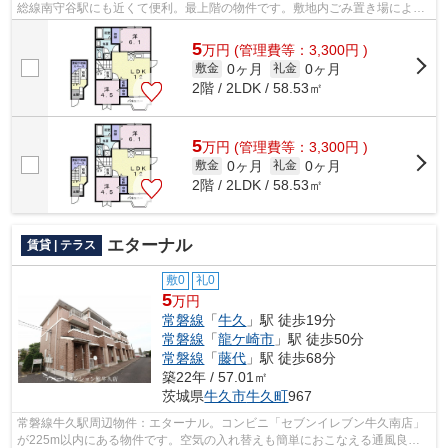
総線南守谷駅にも近くて便利。最上階の物件です。敷地内ごみ置き場によ
り、敷地外のごみ置き場に行く手間が省...
5
万
円
(管理費等：3,300円 )
0ヶ月
0ヶ月
敷金
礼金
2階 / 2LDK / 58.53㎡
5
万
円
(管理費等：3,300円 )
0ヶ月
0ヶ月
敷金
礼金
2階 / 2LDK / 58.53㎡
エターナル
賃貸 | テラス
敷0
礼0
5
万円
常磐線
「
牛久
」駅 徒歩19分
常磐線
「
龍ケ崎市
」駅 徒歩50分
常磐線
「
藤代
」駅 徒歩68分
築22年 / 57.01㎡
茨城県
牛久市
牛久町
967
常磐線牛久駅周辺物件：エターナル。コンビニ「セブンイレブン牛久南店」
が225m以内にある物件です。空気の入れ替えも簡単におこなえる通風良好