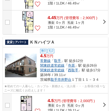
1階 / 1LDK / 46.49㎡
4.45
万
円
(管理費等：2,900円 )
0ヶ月
1ヶ月
敷金
礼金
1階 / 1LDK / 46.49㎡
ＫＮハイツＡ
賃貸 | アパート
敷0
礼0
4.5
万円
常磐線
「
取手
」駅 徒歩12分
関東鉄道常総線
「
寺原
」駅 徒歩26分
関東鉄道常総線
「
西取手
」駅 徒歩17分
築38年 / 39.11㎡
茨城県
取手市
井野台
１丁目１１－３４
★初めての一人暮らし・カップル・新婚さん・法人様・・・お客様の様々な
ニーズに幅広くお応えします！
4.5
万
円
(管理費等：2,000円 )
0ヶ月
0ヶ月
敷金
礼金
2階 / 1LDK / 39.11㎡