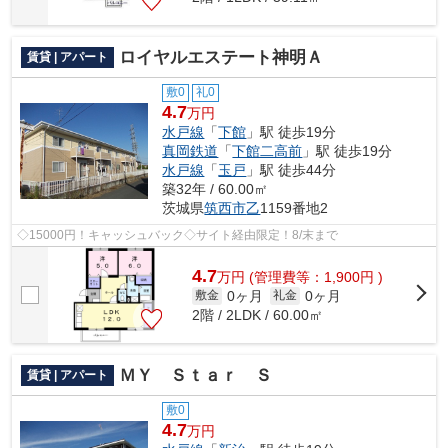
ロイヤルエステート神明Ａ
賃貸 | アパート
敷0
礼0
4.7
万円
水戸線
「
下館
」駅 徒歩19分
真岡鉄道
「
下館二高前
」駅 徒歩19分
水戸線
「
玉戸
」駅 徒歩44分
築32年 / 60.00㎡
茨城県
筑西市
乙
1159番地2
◇15000円！キャッシュバック◇サイト経由限定！8/末まで
4.7
万
円
(管理費等：1,900円 )
0ヶ月
0ヶ月
敷金
礼金
2階 / 2LDK / 60.00㎡
ＭＹ Ｓｔａｒ Ｓ
賃貸 | アパート
敷0
4.7
万円