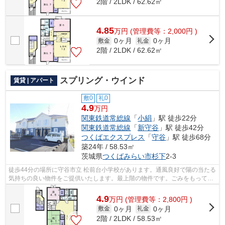
2階 / 2LDK / 62.62㎡
4.85
万
円
(管理費等：2,000円 )
0ヶ月
0ヶ月
敷金
礼金
2階 / 2LDK / 62.62㎡
スプリング・ウインド
賃貸 | アパート
敷0
礼0
4.9
万円
関東鉄道常総線
「
小絹
」駅 徒歩22分
関東鉄道常総線
「
新守谷
」駅 徒歩42分
つくばエクスプレス
「
守谷
」駅 徒歩68分
築24年 / 58.53㎡
茨城県
つくばみらい市
杉下
2-3
徒歩44分の場所に守谷市立 松前台小学校があります。通風良好で陽の当たる
気持ちの良い物件をご提供いたします。最上階の物件です。ごみをもって歩
く距離を少なくしたい方におすすめし...
4.9
万
円
(管理費等：2,800円 )
0ヶ月
0ヶ月
敷金
礼金
2階 / 2LDK / 58.53㎡