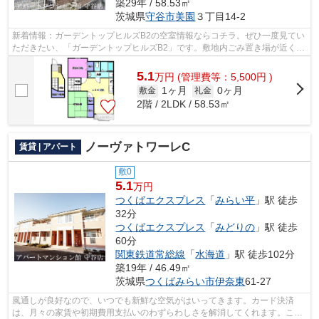
築29年 / 58.53㎡
茨城県
守谷市
美園
３丁目14-2
新着情報：ガーデントップヒルズB2の空室情報ならコチラ。ぜひ一度見てい
ただきたい、「ガーデントップヒルズB2」です。敷地内ごみ置き場が近くて
便利。住環境がよく通風良好で日も入...
5.1
万
円
(管理費等：5,500円 )
1ヶ月
0ヶ月
敷金
礼金
2階 / 2LDK / 58.53㎡
ノーヴァトワーレC
賃貸 | アパート
敷0
5.1
万円
つくばエクスプレス
「
みらい平
」駅 徒歩
32分
つくばエクスプレス
「
みどりの
」駅 徒歩
60分
関東鉄道常総線
「
水海道
」駅 徒歩102分
築19年 / 46.49㎡
茨城県
つくばみらい市
伊奈東
61-27
風通しが良好なので、いつでも新鮮な空気がはいってきます。カード決済
は、月々の家賃や初期費用支払いのわずらわしさを解消してくれます。こち