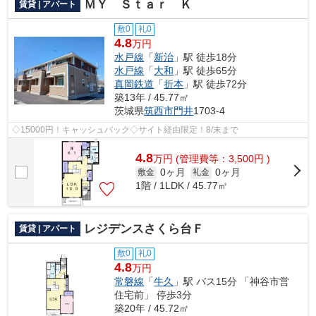
ＭＹ Ｓｔａｒ Ｋ
賃貸 | アパート
敷0
礼0
4.8
万円
水戸線
「
新治
」駅 徒歩18分
水戸線
「
大和
」駅 徒歩65分
真岡鉄道
「
折本
」駅 徒歩72分
築13年 / 45.77㎡
茨城県
筑西市
門井
1703-4
◇15000円！キャッシュバック◇サイト経由限定！8/末まで
4.8
万
円
(管理費等：3,500円 )
0ヶ月
0ヶ月
敷金
礼金
1階 / 1LDK / 45.77㎡
レジデンスさくら台Ｆ
賃貸 | アパート
敷0
礼0
4.8
万円
常磐線
「
牛久
」駅 バス15分 「神谷市営
住宅前」 停歩3分
築20年 / 45.72㎡