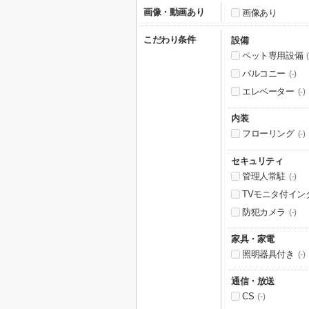
画像・動画あり
画像あり
こだわり条件
設備
ペット専用設備
(
バルコニー
(-)
エレベーター
(-)
内装
フローリング
(-)
セキュリティ
管理人常駐
(-)
TVモニタ付イン
防犯カメラ
(-)
家具・家電
照明器具付き
(-)
通信・放送
CS
(-)