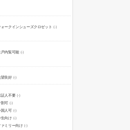
ウォークインシューズクロゼット
(-)
住戸内覧可能
(-)
眺望良好
(-)
保証人不要
(-)
分割可
(-)
外国人可
(-)
学生向け
(-)
ファミリー向け
(-)