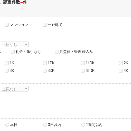
-
。該当件数
件
マンション
一戸建て
～
し
礼金・敷引なし
共益費・管理費込み
1K
1DK
1LDK
2K
3K
3DK
3LDK
4K
～
本日
3日以内
1週間以内