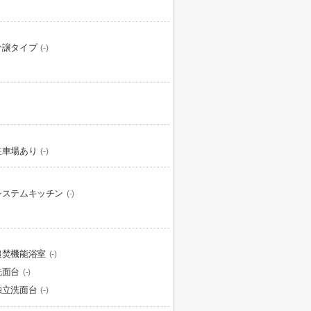
分譲タイプ
(-)
駐車場あり
(-)
システムキッチン
(-)
追焚機能浴室
(-)
洗面台
(-)
独立洗面台
(-)