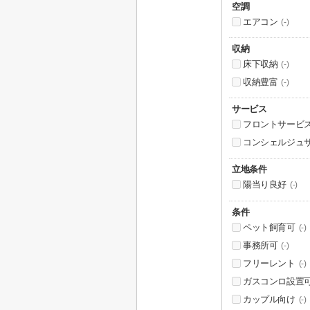
空調
エアコン
(-)
収納
床下収納
(-)
収納豊富
(-)
サービス
フロントサービ
コンシェルジュ
立地条件
陽当り良好
(-)
条件
ペット飼育可
(-)
事務所可
(-)
フリーレント
(-)
ガスコンロ設置
カップル向け
(-)