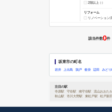
2階以上
(-)
リフォーム
リノベーション
0
該当件数
件
坂東市の町名
岩井
上出島
鵠戸
沓掛
辺田
みどり
注目の駅
寺原駅
守谷駅
南守谷駅
流山おおた
秋山駅
市川大野駅
東松戸駅
松戸新