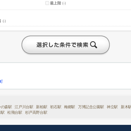
最上階
(-)
済
(-)
町
かの森駅
江戸川台駅
新柏駅
初石駅
梅郷駅
万博記念公園駅
神立駅
新木
田駅
松飛台駅
杉戸高野台駅