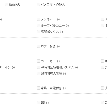
動画あり
パノラマ・VRあり
メゾネット
-)
(-)
ルーフバルコニー
(-)
宅配ボックス
(-)
ロフト付き
(-)
カードキー
(-)
ターホン
24時間緊急通報システム
(-)
(-)
24時間有人管理
(-)
家具・家電付き
(-)
BS
C
(-)