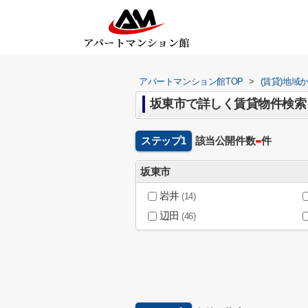
アパートマンション館TOP
>
(賃貸)地域
坂東市で詳しく賃貸物件検索
-
ステップ1
該当公開件数
件
坂東市
岩井
(14)
辺田
(46)