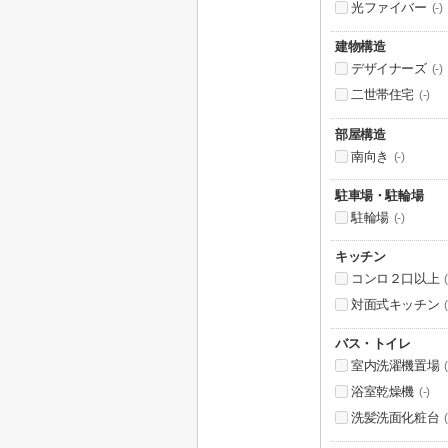
光ファイバー
(-)
建物構造
デザイナーズ
(-)
二世帯住宅
(-)
部屋構造
南向き
(-)
駐車場・駐輪場
駐輪場
(-)
キッチン
コンロ２口以上
(
対面式キッチン
(
バス・トイレ
室内洗濯機置場
(
浴室乾燥機
(-)
洗髪洗面化粧台
(