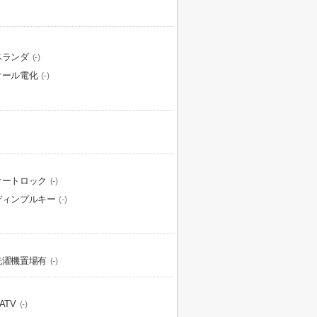
ベランダ
(-)
オール電化
(-)
オートロック
(-)
ディンプルキー
(-)
洗濯機置場有
(-)
ATV
(-)