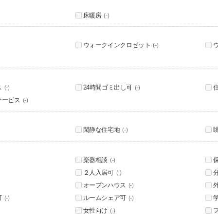
床暖房
(-)
ウォークインクロゼット
(-)
ス
24時間ゴミ出し可
(-)
(-)
サービス
(-)
閑静な住宅地
(-)
楽器相談
(-)
２人入居可
(-)
オープンハウス
(-)
可
ルームシェア可
(-)
(-)
女性向け
(-)