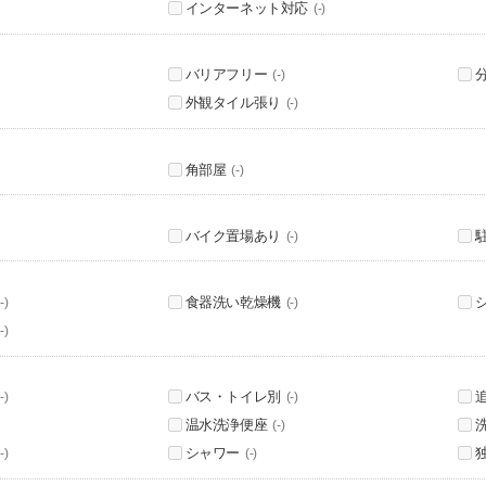
インターネット対応
(-)
バリアフリー
(-)
外観タイル張り
(-)
角部屋
(-)
バイク置場あり
(-)
食器洗い乾燥機
-)
(-)
-)
バス・トイレ別
-)
(-)
温水洗浄便座
(-)
シャワー
-)
(-)