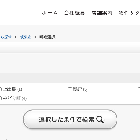
ホーム
会社概要
店舗案内
物件リ
から探す
>
坂東市
>
町名選択
上出島
鵠戸
(1)
(5)
みどり町
(4)