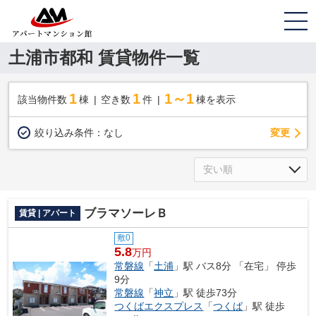
土浦市都和 賃貸物件一覧
1
1
1～1
該当物件数
棟
空き数
件
棟を表示
変更
絞り込み条件：
なし
ブラマソーレＢ
賃貸 | アパート
敷0
5.8
万円
常磐線
「
土浦
」駅 バス8分 「在宅」 停歩
9分
常磐線
「
神立
」駅 徒歩73分
つくばエクスプレス
「
つくば
」駅 徒歩