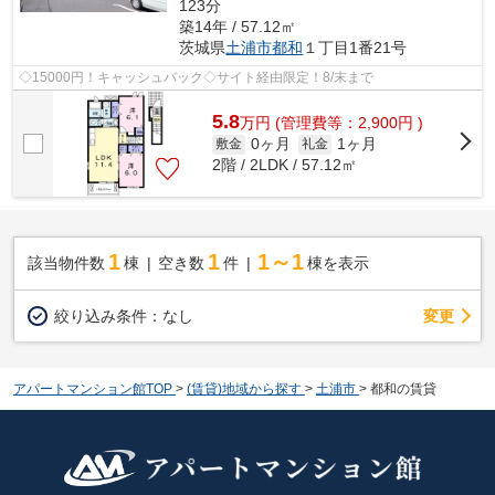
123分
築14年 / 57.12㎡
茨城県
土浦市
都和
１丁目1番21号
◇15000円！キャッシュバック◇サイト経由限定！8/末まで
5.8
万
円
(管理費等：2,900円 )
0ヶ月
1ヶ月
敷金
礼金
2階 / 2LDK / 57.12㎡
1
1
1～1
該当物件数
棟
空き数
件
棟を表示
変更
絞り込み条件：
なし
アパートマンション館TOP
>
(賃貸)地域から探す
>
土浦市
>
都和の賃貸