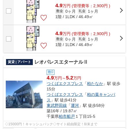
4.9
万
円
(管理費等：2,900円 )
0ヶ月
1ヶ月
敷金
礼金
1階 / 1LDK / 46.49㎡
4.9
万
円
(管理費等：2,900円 )
0ヶ月
1ヶ月
敷金
礼金
1階 / 1LDK / 46.49㎡
レオパレスエターナルⅡ
賃貸 | アパート
敷0
4.9
5.2
万円～
万円
つくばエクスプレス
「
柏たなか
」駅 徒歩
15分
つくばエクスプレス
「
柏の葉キャンパ
ス
」駅 徒歩41分
東武野田線
「
運河
」駅 徒歩58分
築16年 / 19.87㎡
千葉県
柏市
船戸
１丁目15-5
◇15000円！キャッシュバック◇サイト経由限定！8/末まで