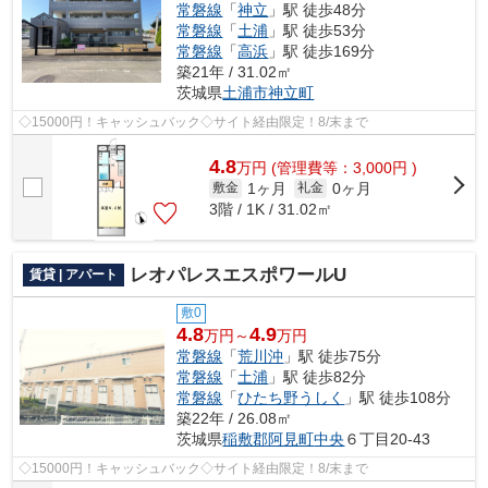
常磐線
「
神立
」駅 徒歩48分
常磐線
「
土浦
」駅 徒歩53分
常磐線
「
高浜
」駅 徒歩169分
築21年 / 31.02㎡
茨城県
土浦市
神立町
◇15000円！キャッシュバック◇サイト経由限定！8/末まで
4.8
万
円
(管理費等：3,000円 )
1ヶ月
0ヶ月
敷金
礼金
3階 / 1K / 31.02㎡
レオパレスエスポワールU
賃貸 | アパート
敷0
4.8
4.9
万円～
万円
常磐線
「
荒川沖
」駅 徒歩75分
常磐線
「
土浦
」駅 徒歩82分
常磐線
「
ひたち野うしく
」駅 徒歩108分
築22年 / 26.08㎡
茨城県
稲敷郡阿見町
中央
６丁目20-43
◇15000円！キャッシュバック◇サイト経由限定！8/末まで