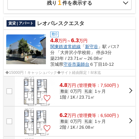
1
残り
件を表示する
レオパレスクエスタ
賃貸 | アパート
敷0
4.8
6.3
万円～
万円
関東鉄道常総線
「
新守谷
」駅 バス7
分 「大井沢小学校前」 停歩3分
築23年 / 23.71㎡～26.08㎡
茨城県
守谷市
薬師台
６丁目10-12
◆15000円！キャッシュバック◆サイト経由限定！8/末迄
4.8
万
円
(管理費等：7,500円 )
0万円
1ヶ月
敷金
礼金
1階 / 1K / 23.71㎡
6.2
万
円
(管理費等：6,500円 )
0万円
1ヶ月
敷金
礼金
2階 / 1K / 26.08㎡