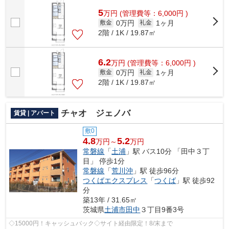
5
万
円
(管理費等：6,000円 )
0万円
1ヶ月
敷金
礼金
2階 / 1K / 19.87㎡
6.2
万
円
(管理費等：6,000円 )
0万円
1ヶ月
敷金
礼金
2階 / 1K / 19.87㎡
チャオ ジェノバ
賃貸 | アパート
敷0
4.8
5.2
万円～
万円
常磐線
「
土浦
」駅 バス10分 「田中３丁
目」 停歩1分
常磐線
「
荒川沖
」駅 徒歩96分
つくばエクスプレス
「
つくば
」駅 徒歩92
分
築13年 / 31.65㎡
茨城県
土浦市
田中
３丁目9番3号
◇15000円！キャッシュバック◇サイト経由限定！8/末まで