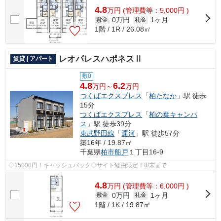
4.8
万
円
(管理費等：5,000円 )
0万円
1ヶ月
敷金
礼金
1階 / 1R / 26.08㎡
レオパレスハポネスⅡ
賃貸 | アパート
敷0
4.8
6.2
万円～
万円
つくばエクスプレス
「
柏たなか
」駅 徒歩
15分
つくばエクスプレス
「
柏の葉キャンパ
ス
」駅 徒歩39分
東武野田線
「
運河
」駅 徒歩57分
築16年 / 19.87㎡
千葉県
柏市
船戸
１丁目16-9
◇15000円！キャッシュバック◇サイト経由限定！8/末まで
4.8
万
円
(管理費等：6,000円 )
0万円
1ヶ月
敷金
礼金
1階 / 1K / 19.87㎡