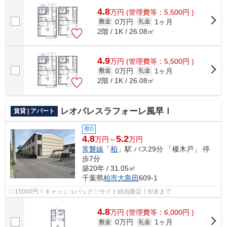
4.8
万
円
(管理費等：5,500円 )
0万円
1ヶ月
敷金
礼金
2階 / 1K / 26.08㎡
4.9
万
円
(管理費等：5,500円 )
0万円
1ヶ月
敷金
礼金
2階 / 1K / 26.08㎡
レオパレスラフォーレ風早Ⅰ
賃貸 | アパート
敷0
4.8
5.2
万円～
万円
常磐線
「
柏
」駅 バス29分 「榎木戸」 停
歩7分
築20年 / 31.05㎡
千葉県
柏市
大島田
609-1
◇15000円！キャッシュバック◇サイト経由限定！8/末まで
4.8
万
円
(管理費等：6,000円 )
0万円
1ヶ月
敷金
礼金