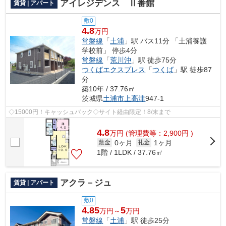
アイレジデンス Ⅱ番館
賃貸 | アパート
敷0
4.8
万円
常磐線
「
土浦
」駅 バス11分 「土浦養護
学校前」 停歩4分
常磐線
「
荒川沖
」駅 徒歩75分
つくばエクスプレス
「
つくば
」駅 徒歩87
分
築10年 / 37.76㎡
茨城県
土浦市
上高津
947-1
◇15000円！キャッシュバック◇サイト経由限定！8/末まで
4.8
万
円
(管理費等：2,900円 )
0ヶ月
1ヶ月
敷金
礼金
1階 / 1LDK / 37.76㎡
アクラ－ジュ
賃貸 | アパート
敷0
4.85
5
万円～
万円
常磐線
「
土浦
」駅 徒歩25分