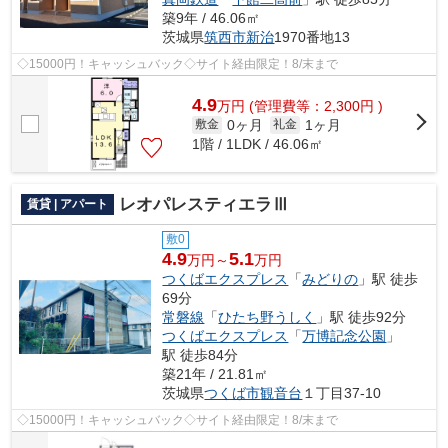
築9年 / 46.06㎡
茨城県
筑西市
新治
1970番地13
◇15000円！キャッシュバック◇サイト経由限定！8/末まで
4.9
万
円
(管理費等：2,300円 )
0ヶ月
1ヶ月
敷金
礼金
1階 / 1LDK / 46.06㎡
レオパレスティエラⅢ
賃貸 | アパート
敷0
4.9
5.1
万円～
万円
つくばエクスプレス
「
みどりの
」駅 徒歩
69分
常磐線
「
ひたち野うしく
」駅 徒歩92分
つくばエクスプレス
「
万博記念公園
」
駅 徒歩84分
築21年 / 21.81㎡
茨城県
つくば市
観音台
１丁目37-10
◇15000円！キャッシュバック◇サイト経由限定！8/末まで