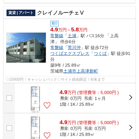
クレイノルーチェⅤ
賃貸 | アパート
敷0
4.9
5.8
万円～
万円
常磐線
「
土浦
」駅 バス16分 「上高
津」 停歩6分
常磐線
「
荒川沖
」駅 徒歩72分
つくばエクスプレス
「
つくば
」駅 徒歩91
分
築9年 / 25.89㎡
茨城県
土浦市
上高津新町
◇15000円！キャッシュバック◇サイト経由限定！8/末まで
4.9
万
円
(管理費等：5,000円 )
0万円
1ヶ月
敷金
礼金
1階 / 1K / 25.89㎡
4.9
万
円
(管理費等：5,000円 )
0万円
0万円
敷金
礼金
1階 / 1K / 25.89㎡