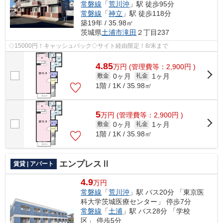
常磐線
「
荒川沖
」駅 徒歩95分
常磐線
「
神立
」駅 徒歩118分
築19年 / 35.98㎡
茨城県
土浦市
滝田
２丁目237
◇15000円！キャッシュバック◇サイト経由限定！8/末まで
4.85
万
円
(管理費等：2,900円 )
0ヶ月
1ヶ月
敷金
礼金
1階 / 1K / 35.98㎡
5
万
円
(管理費等：2,900円 )
0ヶ月
1ヶ月
敷金
礼金
1階 / 1K / 35.98㎡
エンプレスⅡ
賃貸 | アパート
4.9
万円
常磐線
「
荒川沖
」駅 バス20分 「東京医
科大学茨城医療センター」 停歩7分
常磐線
「
土浦
」駅 バス28分 「学校
区」 停歩5分