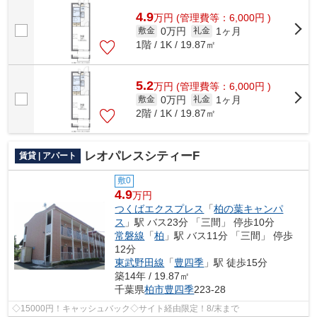
4.9
万
円
(管理費等：6,000円 )
0万円
1ヶ月
敷金
礼金
1階 / 1K / 19.87㎡
5.2
万
円
(管理費等：6,000円 )
0万円
1ヶ月
敷金
礼金
2階 / 1K / 19.87㎡
レオパレスシティーF
賃貸 | アパート
敷0
4.9
万円
つくばエクスプレス
「
柏の葉キャンパ
ス
」駅 バス23分 「三間」 停歩10分
常磐線
「
柏
」駅 バス11分 「三間」 停歩
12分
東武野田線
「
豊四季
」駅 徒歩15分
築14年 / 19.87㎡
千葉県
柏市
豊四季
223-28
◇15000円！キャッシュバック◇サイト経由限定！8/末まで