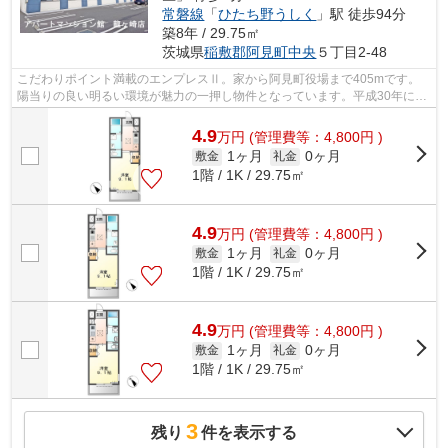
常磐線
「
ひたち野うしく
」駅 徒歩94分
築8年 / 29.75㎡
茨城県
稲敷郡阿見町
中央
５丁目2-48
こだわりポイント満載のエンプレスⅡ。家から阿見町役場まで405mです。
陽当りの良い明るい環境が魅力の一押し物件となっています。平成30年に建
設された物件です。稲敷郡阿見町の常磐線...
4.9
万
円
(管理費等：4,800円 )
1ヶ月
0ヶ月
敷金
礼金
1階 / 1K / 29.75㎡
4.9
万
円
(管理費等：4,800円 )
1ヶ月
0ヶ月
敷金
礼金
1階 / 1K / 29.75㎡
4.9
万
円
(管理費等：4,800円 )
1ヶ月
0ヶ月
敷金
礼金
1階 / 1K / 29.75㎡
3
残り
件を表示する