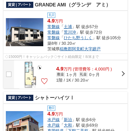
GRANDE AMI（グランデ アミ）
賃貸 | アパート
礼0
4.9
万円
常磐線
「
土浦
」駅 徒歩57分
常磐線
「
荒川沖
」駅 徒歩72分
常磐線
「
ひたち野うしく
」駅 徒歩105分
築8年 / 30.20㎡
茨城県
稲敷郡阿見町
大字廻戸
◇15000円！キャッシュバック◇サイト経由限定！8/末まで
4.9
万
円
(管理費等：4,000円 )
1ヶ月
0ヶ月
敷金
礼金
1階 / 1K / 30.20㎡
シャトーハイツⅠ
賃貸 | アパート
敷0
4.9
万円
水戸線
「
新治
」駅 徒歩6分
水戸線
「
大和
」駅 徒歩69分
真岡鉄道
「
下館二高前
」駅 徒歩85分