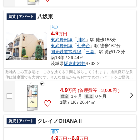
八坂東
賃貸 | アパート
礼0
4.9
万円
東武野田線
「
川間
」駅 徒歩155分
東武野田線
「
七光台
」駅 徒歩167分
関東鉄道常総線
「
三妻
」駅 徒歩173分
築18年 / 26.44㎡
茨城県
坂東市
岩井
4732-2
敷地内ごみ置き場は、ごみを捨てる手間を減らしてくれます。通風良好な条
件は健康面でも大切です。そんな観点からもおすすめのアパートをご提供し
ます。こちらの物件はアパートです。...
4.9
万
円
(管理費等：3,000円 )
1ヶ月
0ヶ月
敷金
礼金
1階 / 1K / 26.44㎡
クレイノOHANAⅡ
賃貸 | アパート
敷0
4.9
6.8
万円～
万円