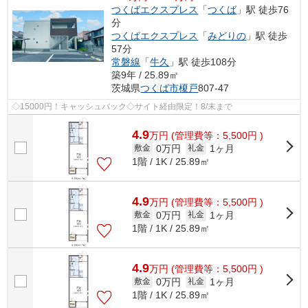
つくばエクスプレス
「
つくば
」駅 徒歩76
分
つくばエクスプレス
「
みどりの
」駅 徒歩
57分
常磐線
「
牛久
」駅 徒歩108分
築9年 / 25.89㎡
茨城県
つくば市
榎戸
807-47
◇15000円！キャッシュバック◇サイト経由限定！8/末まで
4.9
万
円
(管理費等：5,500円 )
0万円
1ヶ月
敷金
礼金
1階 / 1K / 25.89㎡
4.9
万
円
(管理費等：5,500円 )
0万円
1ヶ月
敷金
礼金
1階 / 1K / 25.89㎡
4.9
万
円
(管理費等：5,500円 )
0万円
1ヶ月
敷金
礼金
1階 / 1K / 25.89㎡