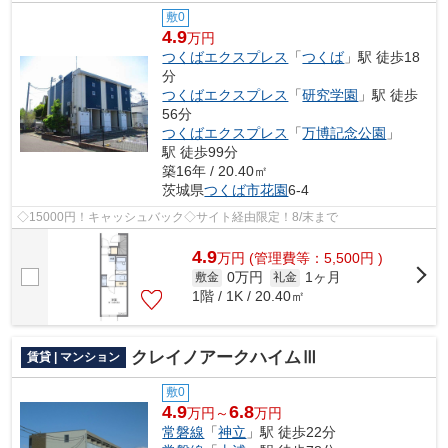
敷0
4.9
万円
つくばエクスプレス
「
つくば
」駅 徒歩18
分
つくばエクスプレス
「
研究学園
」駅 徒歩
56分
つくばエクスプレス
「
万博記念公園
」
駅 徒歩99分
築16年 / 20.40㎡
茨城県
つくば市
花園
6-4
◇15000円！キャッシュバック◇サイト経由限定！8/末まで
4.9
万
円
(管理費等：5,500円 )
0万円
1ヶ月
敷金
礼金
1階 / 1K / 20.40㎡
クレイノアークハイムⅢ
賃貸 | マンション
敷0
4.9
6.8
万円～
万円
常磐線
「
神立
」駅 徒歩22分