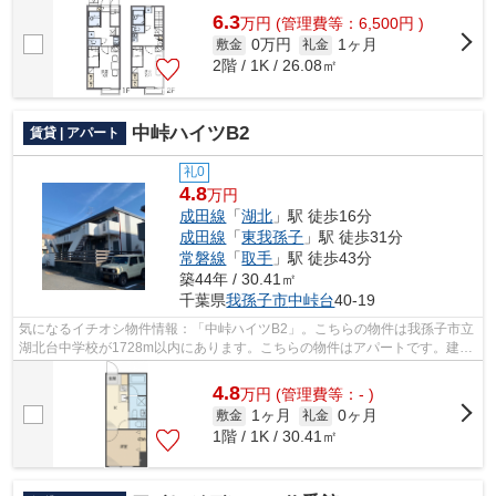
6.3
万
円
(管理費等：6,500円 )
0万円
1ヶ月
敷金
礼金
2階 / 1K / 26.08㎡
中峠ハイツB2
賃貸 | アパート
礼0
4.8
万円
成田線
「
湖北
」駅 徒歩16分
成田線
「
東我孫子
」駅 徒歩31分
常磐線
「
取手
」駅 徒歩43分
築44年 / 30.41㎡
千葉県
我孫子市
中峠台
40-19
気になるイチオシ物件情報：「中峠ハイツB2」。こちらの物件は我孫子市立
湖北台中学校が1728m以内にあります。こちらの物件はアパートです。建物
の共用部にゴミ置き場があるので、外部...
4.8
万
円
(管理費等：- )
1ヶ月
0ヶ月
敷金
礼金
1階 / 1K / 30.41㎡