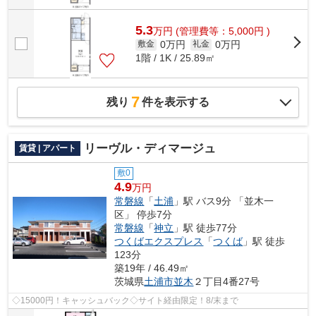
5.3
万
円
(管理費等：5,000円 )
0万円
0万円
敷金
礼金
1階 / 1K / 25.89㎡
7
残り
件を表示する
リーヴル・ディマージュ
賃貸 | アパート
敷0
4.9
万円
常磐線
「
土浦
」駅 バス9分 「並木一
区」 停歩7分
常磐線
「
神立
」駅 徒歩77分
つくばエクスプレス
「
つくば
」駅 徒歩
123分
築19年 / 46.49㎡
茨城県
土浦市
並木
２丁目4番27号
◇15000円！キャッシュバック◇サイト経由限定！8/末まで