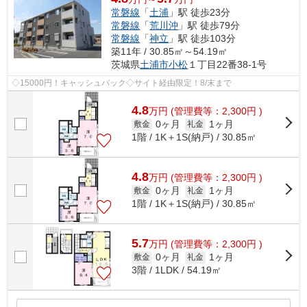
常磐線
「
土浦
」駅 徒歩23分
常磐線
「
荒川沖
」駅 徒歩79分
常磐線
「
神立
」駅 徒歩103分
築11年 / 30.85㎡～54.19㎡
茨城県
土浦市
小松
１丁目22番38-1号
◇15000円！キャッシュバック◇サイト経由限定！8/末まで
4.8
万
円
(管理費等：2,300円 )
0ヶ月
1ヶ月
敷金
礼金
1階 / 1K＋1S(納戸) / 30.85㎡
4.8
万
円
(管理費等：2,300円 )
0ヶ月
1ヶ月
敷金
礼金
1階 / 1K＋1S(納戸) / 30.85㎡
5.7
万
円
(管理費等：2,300円 )
0ヶ月
1ヶ月
敷金
礼金
3階 / 1LDK / 54.19㎡