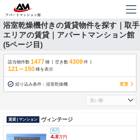
浴室乾燥機付きの賃貸物件を探す｜取手
エリアの賃貸｜アパートマンション館
(5ページ目)
1477
4309
該当物件数
棟
空き数
件
121～150
棟を表示
変更
絞り込み条件：
浴室乾燥機
ヴィンテージ
賃貸 | マンション
礼0
4.8
万円