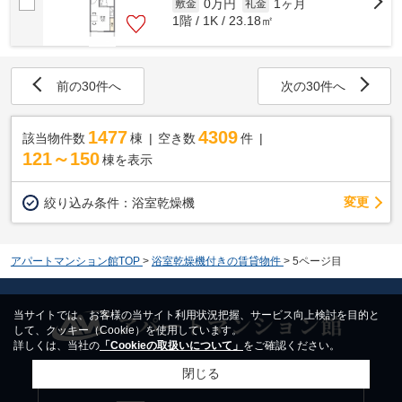
0万円
1ヶ月
敷金
礼金
1階 / 1K / 23.18㎡
前の30件へ
次の30件へ
1477
4309
該当物件数
棟
空き数
件
121～150
棟を表示
変更
絞り込み条件：
浴室乾燥機
アパートマンション館TOP
>
浴室乾燥機付きの賃貸物件
>
5ページ目
当サイトでは、お客様の当サイト利用状況把握、サービス向上検討を目的と
して、クッキー（Cookie）を使用しています。
詳しくは、当社の
「Cookieの取扱いについて」
をご確認ください。
閉じる