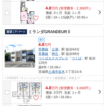
4.8
万
円
(管理費等：2,300円 )
0ヶ月
1ヶ月
敷金
礼金
1階 / 1K＋1S(納戸) / 30.85㎡
ミランダGRANDEURⅡ
賃貸 | アパート
敷0
4.8
万円
常磐線
「
土浦
」駅 徒歩64分
常磐線
「
神立
」駅 徒歩88分
つくばエクスプレス
「
つくば
」駅 徒歩
129分
築8年 / 26.08㎡
茨城県
土浦市
並木
３丁目10-8
◇15000円！キャッシュバック◇サイト経由限定！8/末まで
4.8
万
円
(管理費等：5,000円 )
0万円
1ヶ月
敷金
礼金
1階 / 1R / 26.08㎡