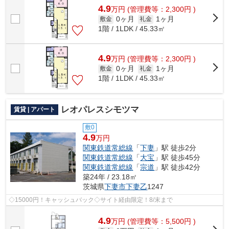
4.9
万
円
(管理費等：2,300円 )
0ヶ月
1ヶ月
敷金
礼金
1階 / 1LDK / 45.33㎡
4.9
万
円
(管理費等：2,300円 )
0ヶ月
1ヶ月
敷金
礼金
1階 / 1LDK / 45.33㎡
レオパレスシモツマ
賃貸 | アパート
敷0
4.9
万円
関東鉄道常総線
「
下妻
」駅 徒歩2分
関東鉄道常総線
「
大宝
」駅 徒歩45分
関東鉄道常総線
「
宗道
」駅 徒歩42分
築24年 / 23.18㎡
茨城県
下妻市
下妻乙
1247
◇15000円！キャッシュバック◇サイト経由限定！8/末まで
4.9
万
円
(管理費等：5,500円 )