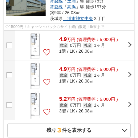
常磐線
「
土浦
」駅 徒歩78分
常磐線
「
高浜
」駅 徒歩157分
築9年 / 26.08㎡
茨城県
土浦市
神立中央
３丁目
◇15000円！キャッシュバック◇サイト経由限定！8/末まで
4.9
万
円
(管理費等：5,000円 )
0万円
1ヶ月
敷金
礼金
1階 / 1K / 26.08㎡
4.9
万
円
(管理費等：5,000円 )
0万円
1ヶ月
敷金
礼金
1階 / 1K / 26.08㎡
5.2
万
円
(管理費等：5,000円 )
0万円
1ヶ月
敷金
礼金
3階 / 1K / 26.08㎡
3
残り
件を表示する