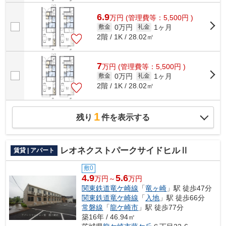
6.9
万
円
(管理費等：5,500円 )
0万円
1ヶ月
敷金
礼金
2階 / 1K / 28.02㎡
7
万
円
(管理費等：5,500円 )
0万円
1ヶ月
敷金
礼金
2階 / 1K / 28.02㎡
1
残り
件を表示する
レオネクストパークサイドヒルⅡ
賃貸 | アパート
敷0
4.9
5.6
万円～
万円
関東鉄道竜ケ崎線
「
竜ヶ崎
」駅 徒歩47分
関東鉄道竜ケ崎線
「
入地
」駅 徒歩66分
常磐線
「
龍ケ崎市
」駅 徒歩77分
築16年 / 46.94㎡