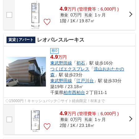
4.9
万
円
(管理費等：6,000円 )
0万円
1ヶ月
敷金
礼金
1階 / 1K / 19.87㎡
レオパレスルーキス
賃貸 | アパート
敷0
4.9
万円
東武野田線
「
初石
」駅 徒歩16分
つくばエクスプレス
「
流山おおたかの
森
」駅 徒歩23分
東武野田線
「
江戸川台
」駅 徒歩33分
築19年 / 23.18㎡
千葉県
柏市
西柏台
２丁目11-1
◇15000円！キャッシュバック◇サイト経由限定！8/末まで
4.9
万
円
(管理費等：6,000円 )
0万円
1ヶ月
敷金
礼金
2階 / 1K / 23.18㎡