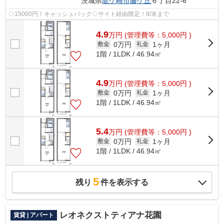
茨城県
龍ケ崎市
藤ケ丘
６丁目22-6
◇15000円！キャッシュバック◇サイト経由限定！8/末まで
4.9
万
円
(管理費等：5,000円 )
0万円
1ヶ月
敷金
礼金
1階 / 1LDK / 46.94㎡
4.9
万
円
(管理費等：5,000円 )
0万円
1ヶ月
敷金
礼金
1階 / 1LDK / 46.94㎡
5.4
万
円
(管理費等：5,000円 )
0万円
1ヶ月
敷金
礼金
1階 / 1LDK / 46.94㎡
5
残り
件を表示する
レオネクストティアナ花園
賃貸 | アパート