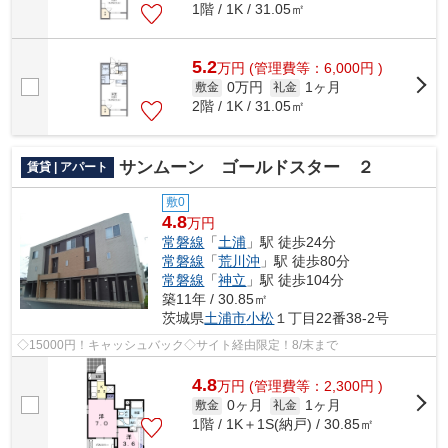
1階 / 1K / 31.05㎡
5.2
万
円
(管理費等：6,000円 )
0万円
1ヶ月
敷金
礼金
2階 / 1K / 31.05㎡
サンムーン ゴールドスター ２
賃貸 | アパート
敷0
4.8
万円
常磐線
「
土浦
」駅 徒歩24分
常磐線
「
荒川沖
」駅 徒歩80分
常磐線
「
神立
」駅 徒歩104分
築11年 / 30.85㎡
茨城県
土浦市
小松
１丁目22番38-2号
◇15000円！キャッシュバック◇サイト経由限定！8/末まで
4.8
万
円
(管理費等：2,300円 )
0ヶ月
1ヶ月
敷金
礼金
1階 / 1K＋1S(納戸) / 30.85㎡