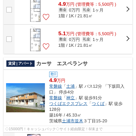
4.9
万
円
(管理費等：5,500円 )
0万円
1ヶ月
敷金
礼金
1階 / 1K / 21.81㎡
5.1
万
円
(管理費等：5,500円 )
0万円
1ヶ月
敷金
礼金
1階 / 1K / 21.81㎡
カーサ エスペランサ
賃貸 | アパート
敷0
4.9
万円
常磐線
「
土浦
」駅 バス12分 「下坂田入
口」 停歩4分
常磐線
「
神立
」駅 徒歩91分
つくばエクスプレス
「
つくば
」駅 徒歩
128分
築16年 / 45.33㎡
茨城県
土浦市
並木
３丁目15-20
◇15000円！キャッシュバック◇サイト経由限定！8/末まで