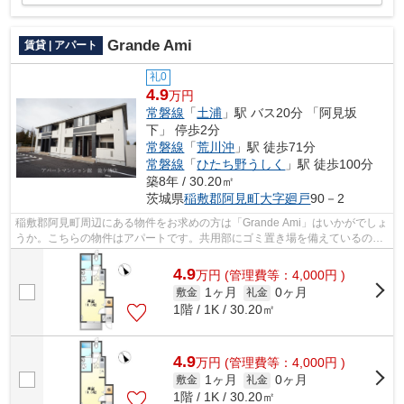
Grande Ami
賃貸 | アパート
礼0
4.9
万円
常磐線
「
土浦
」駅 バス20分 「阿見坂
下」 停歩2分
常磐線
「
荒川沖
」駅 徒歩71分
常磐線
「
ひたち野うしく
」駅 徒歩100分
築8年 / 30.20㎡
茨城県
稲敷郡阿見町
大字廻戸
90－2
稲敷郡阿見町周辺にある物件をお求めの方は「Grande Ami」はいかがでしょ
うか。こちらの物件はアパートです。共用部にゴミ置き場を備えているの
で、外部の人にごみを見られたりするリ...
4.9
万
円
(管理費等：4,000円 )
1ヶ月
0ヶ月
敷金
礼金
1階 / 1K / 30.20㎡
4.9
万
円
(管理費等：4,000円 )
1ヶ月
0ヶ月
敷金
礼金
1階 / 1K / 30.20㎡