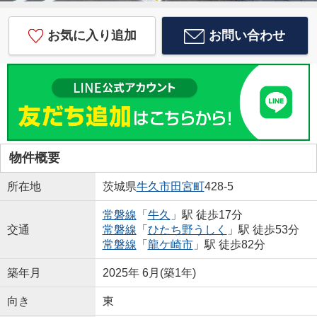
お気に入り追加
お問い合わせ
物件概要
所在地
茨城県
牛久市
田宮町
428-5
常磐線
「
牛久
」駅 徒歩17分
交通
常磐線
「
ひたち野うしく
」駅 徒歩53分
常磐線
「
龍ケ崎市
」駅 徒歩82分
築年月
2025年 6月(築1年)
向き
東