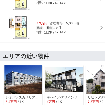
2階
42.14㎡
1LDK
7.3万円
(管理費等：5,000円)
1ヶ月
-
敷金
礼金
2階
42.14㎡
1LDK
エリアの近い物件
レオパレスカメリアひたち野Ⅱ
幸ハイツ-デザインリフォーム賃貸アパート
6.4
万
円
/ 1K
4
万
円
/ 1K
7.5
万
円
/ 2