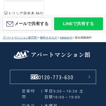
メールで共有する
LINEで共有する
トリシア花水木 Ｍ
アパートマンション館TOP
>
物件カタログ
>
palacio A
>
過去掲載物件
6.6
万
円
/ 1LDK
0120-773-630
グランチェスタ
6.7
万
円
/ 1LDK
営業時
| 平日9:30～18:30 土
間
日祭10:00～19:00
定休日
| 水曜日