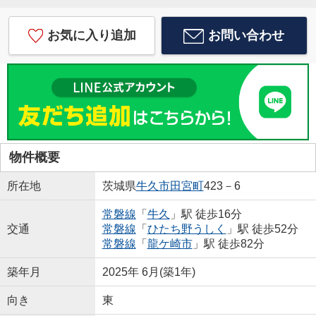
お気に入り追加
お問い合わせ
物件概要
所在地
茨城県
牛久市
田宮町
423－6
常磐線
「
牛久
」駅 徒歩16分
交通
常磐線
「
ひたち野うしく
」駅 徒歩52分
常磐線
「
龍ケ崎市
」駅 徒歩82分
築年月
2025年 6月(築1年)
向き
東