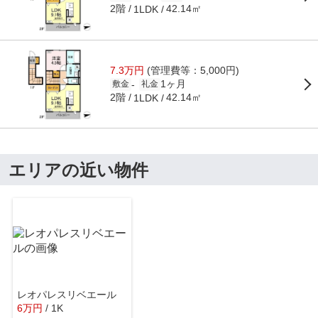
2階
42.14㎡
1LDK
7.3万円
(管理費等：5,000円)
1ヶ月
-
敷金
礼金
2階
42.14㎡
1LDK
エリアの近い物件
レオパレスリベエール
6
万
円
/ 1K