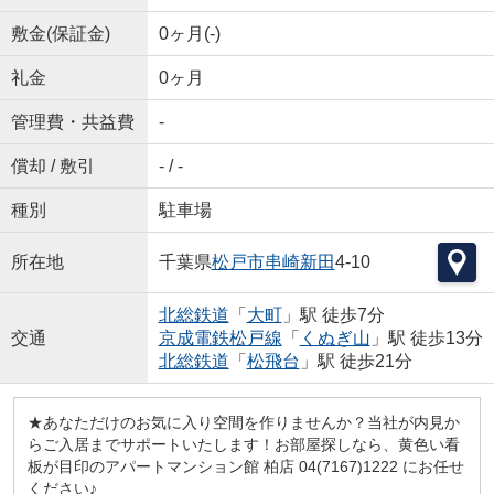
敷金(保証金)
0ヶ月(-)
礼金
0ヶ月
管理費・共益費
-
償却 / 敷引
- / -
種別
駐車場
所在地
千葉県
松戸市
串崎新田
4‐10
北総鉄道
「
大町
」駅 徒歩7分
交通
京成電鉄松戸線
「
くぬぎ山
」駅 徒歩13分
北総鉄道
「
松飛台
」駅 徒歩21分
★あなただけのお気に入り空間を作りませんか？当社が内見か
らご入居までサポートいたします！お部屋探しなら、黄色い看
板が目印のアパートマンション館 柏店 04(7167)1222 にお任せ
ください♪