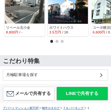
リベール北小金
ホワイトハウス
8,800
円
/ -
3.5
万
円
/ 1K
6,600
円
/ 
こだわり特集
月極駐車場を探す
メールで共有する
LINEで共有する
アパートマンション館TOP
>
物件カタログ
>
ＴＫパーキング
>
１