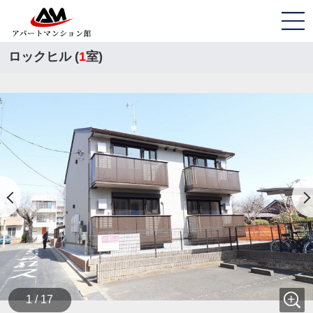
ロックヒル (
1
室)
1 / 17