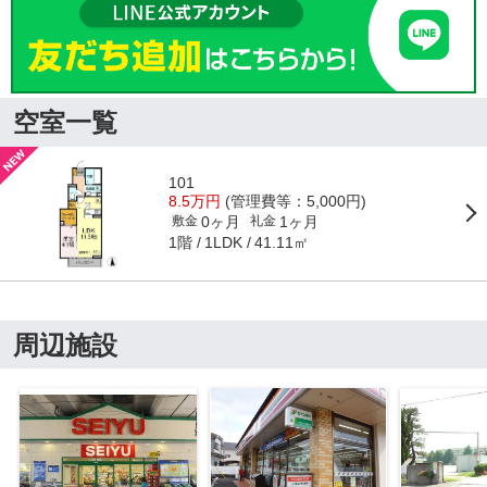
空室一覧
101
8.5万円
(管理費等：5,000円)
0ヶ月
1ヶ月
敷金
礼金
1階
41.11㎡
1LDK
周辺施設