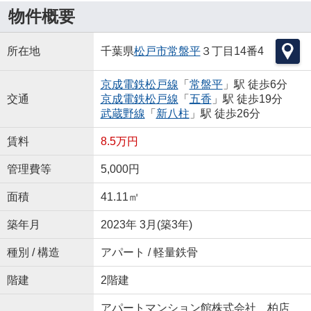
物件概要
所在地
千葉県
松戸市
常盤平
３丁目14番4
京成電鉄松戸線
「
常盤平
」駅 徒歩6分
交通
京成電鉄松戸線
「
五香
」駅 徒歩19分
武蔵野線
「
新八柱
」駅 徒歩26分
賃料
8.5万円
管理費等
5,000円
面積
41.11㎡
築年月
2023年 3月(築3年)
種別 / 構造
アパート / 軽量鉄骨
階建
2階建
アパートマンション館株式会社 柏店