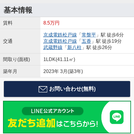
基本情報
賃料
8.5万円
京成電鉄松戸線
「
常盤平
」駅 徒歩6分
交通
京成電鉄松戸線
「
五香
」駅 徒歩19分
武蔵野線
「
新八柱
」駅 徒歩26分
間取り(面積)
1LDK(41.11㎡)
築年月
2023年 3月(築3年)
お問い合わせ(無料)