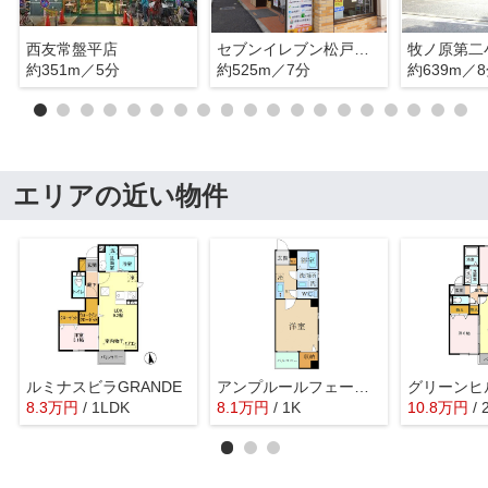
西友常盤平店
セブンイレブン松戸常盤平駅前店
牧ノ原第二
約351m／5分
約525m／7分
約639m／
エリアの近い物件
ルミナスビラGRANDE
アンプルールフェールスリーズ
グリーンヒ
8.3
万
円
/ 1LDK
8.1
万
円
/ 1K
10.8
万
円
/