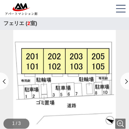
フェリエ (
2
室)
1 / 3