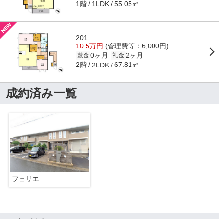
1階
55.05㎡
1LDK
201
10.5万円
(管理費等：6,000円)
0ヶ月
2ヶ月
敷金
礼金
2階
67.81㎡
2LDK
成約済み一覧
フェリエ