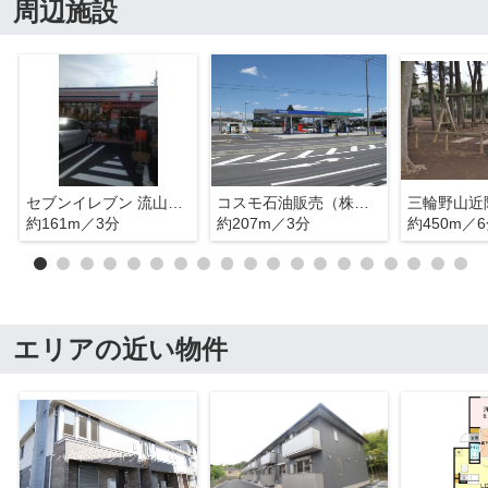
周辺施設
セブンイレブン 流山三輪野山４丁目店
コスモ石油販売（株） セルフピュア流山インター南
三輪野山近
約161m／3分
約207m／3分
約450m／
エリアの近い物件