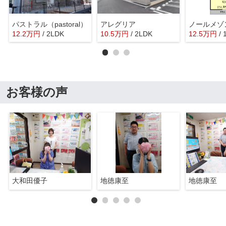
パストラル（pastoral）
アレグリア
ノールメゾ
12.2
万
円
/ 2LDK
10.5
万
円
/ 2LDK
12.5
万
円
/
お客様の声
大和田優子
地徳康至
地徳康至