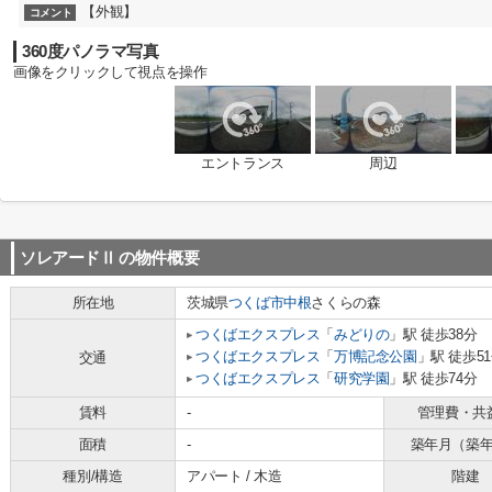
【外観】
コメント
360度パノラマ写真
画像をクリックして視点を操作
エントランス
周辺
ソレアードⅡ
の物件概要
所在地
茨城県
つくば市
中根
さくらの森
つくばエクスプレス
「
みどりの
」駅 徒歩38分
つくばエクスプレス
「
万博記念公園
」駅 徒歩5
交通
つくばエクスプレス
「
研究学園
」駅 徒歩74分
賃料
-
管理費・共
面積
-
築年月（築
種別/構造
アパート / 木造
階建