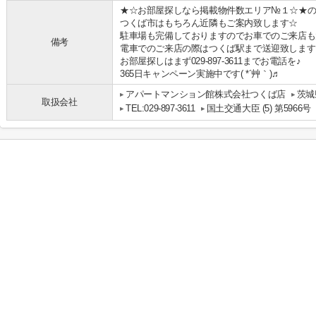
★☆お部屋探しなら掲載物件数エリア№１☆★の
つくば市はもちろん近隣もご案内致します☆
駐車場も完備しておりますのでお車でのご来店も
備考
電車でのご来店の際はつくば駅まで送迎致します
お部屋探しはまず029-897-3611までお電話を♪
365日キャンペーン実施中です( *´艸｀)♬
アパートマンション館株式会社つくば店
茨城
取扱会社
TEL:029-897-3611
国土交通大臣 (5) 第5966号