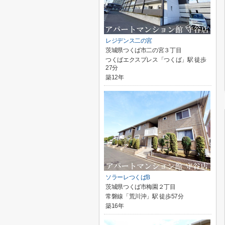
レジデンス二の宮
茨城県つくば市二の宮３丁目
つくばエクスプレス「つくば」駅 徒歩
27分
築12年
ソラーレつくばB
茨城県つくば市梅園２丁目
常磐線「荒川沖」駅 徒歩57分
築16年