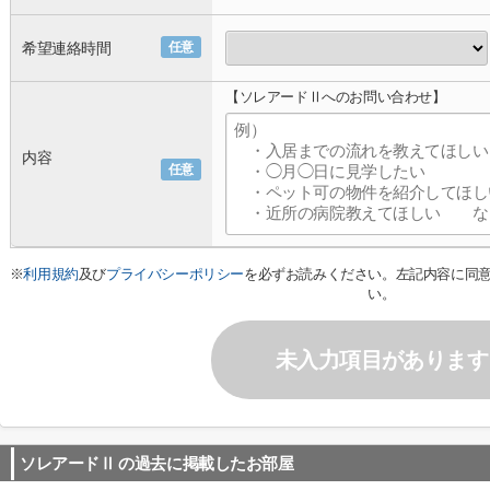
希望連絡時間
任意
【ソレアードⅡへのお問い合わせ】
内容
任意
※
利用規約
及び
プライバシーポリシー
を必ずお読みください。左記内容に同
い。
未入力項目があります
ソレアードⅡ
の過去に掲載したお部屋