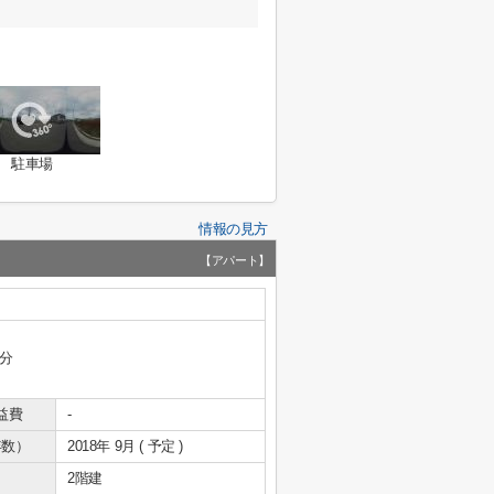
駐車場
情報の見方
【アパート】
1分
益費
-
年数）
2018年 9月 ( 予定 )
2階建