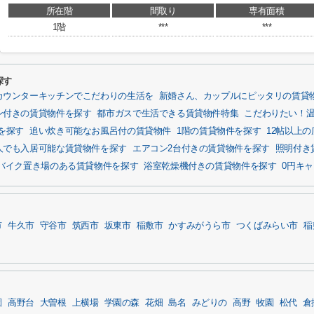
所在階
間取り
専有面積
1階
***
***
探す
カウンターキッチンでこだわりの生活を
新婚さん、カップルにピッタリの賃貸
ン付きの賃貸物件を探す
都市ガスで生活できる賃貸物件特集
こだわりたい！
を探す
追い炊き可能なお風呂付の賃貸物件
1階の賃貸物件を探す
12帖以上
人でも入居可能な賃貸物件を探す
エアコン2台付きの賃貸物件を探す
照明付き
バイク置き場のある賃貸物件を探す
浴室乾燥機付きの賃貸物件を探す
0円キ
市
牛久市
守谷市
筑西市
坂東市
稲敷市
かすみがうら市
つくばみらい市
稲
園
高野台
大曽根
上横場
学園の森
花畑
島名
みどりの
高野
牧園
松代
倉