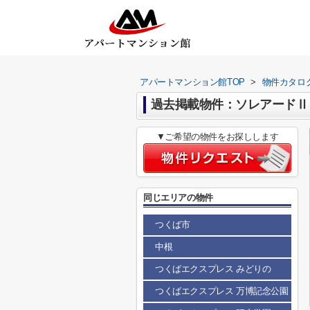
アパートマンション館TOP
>
物件カタロ
過去掲載物件：ソレアードⅡ
▼ご希望の物件をお探しします
同じエリアの物件
つくば市
中根
つくばエクスプレス みどりの
つくばエクスプレス 万博記念公園