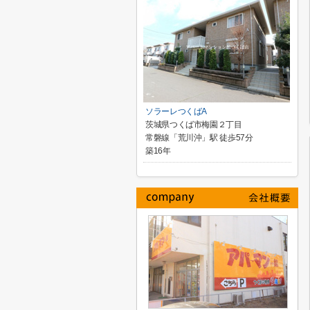
ソラーレつくばA
茨城県つくば市梅園２丁目
常磐線「荒川沖」駅 徒歩57分
築16年