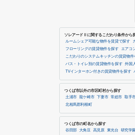
ソレアードⅡに関するこだわり条件から
ルームシェア可能な物件を賃貸で探す
フローリングの賃貸物件を探す
エアコ
こだわりのシステムキッチンの賃貸物件
バス・トイレ別の賃貸物件を探す
外国
TVインターホン付きの賃貸物件を探す
つくば市以外の市区町村から探す
土浦市
龍ケ崎市
下妻市
常総市
取手
北相馬郡利根町
つくば市の町名から探す
谷田部
大角豆
高見原
東光台
研究学