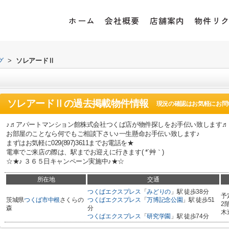
ホーム
会社概要
店舗案内
物件リ
グ
>
ソレアードⅡ
ソレアードⅡ
の過去掲載物件情報
現況の確認はお気軽にお問
♪♬アパートマンション館株式会社つくば店が物件探しをお手伝い致します♬
お部屋のことなら何でもご相談下さい♪一生懸命お手伝い致します♪
まずはお気軽に029(897)3611までお電話を★
電車でご来店の際は、駅までお迎えに行きます( *´艸｀)
☆★♪ ３６５日キャンペーン実施中♪★☆
所在地
交通
つくばエクスプレス
「
みどりの
」駅 徒歩38分
予
茨城県
つくば市
中根
さくらの
つくばエクスプレス
「
万博記念公園
」駅 徒歩51
2
森
分
木
つくばエクスプレス
「
研究学園
」駅 徒歩74分