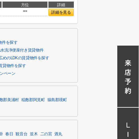
方位
詳細
***
詳細を見る
物件を探す
温水洗浄便座付き賃貸物件
の広めのLDKの賃貸物件を探す
賃貸物件を探す
ャンペーン
敷郡美浦村
稲敷郡阿見町
猿島郡境町
掛
春日
観音台
並木
二の宮
酒丸