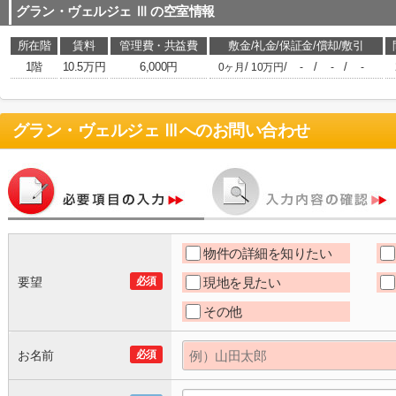
グラン・ヴェルジェ Ⅲ
の空室情報
所在階
賃料
管理費・共益費
敷金/礼金/保証金/償却/敷引
1階
10.5万円
6,000円
/
/
/
/
0ヶ月
10万円
-
-
-
グラン・ヴェルジェ Ⅲ
へのお問い合わせ
物件の詳細を知りたい
要望
必須
現地を見たい
その他
お名前
必須