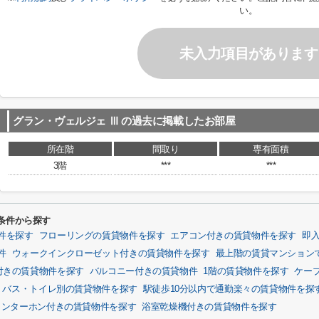
い。
未入力項目があります
グラン・ヴェルジェ Ⅲ
の過去に掲載したお部屋
所在階
間取り
専有面積
3階
***
***
条件から探す
件を探す
フローリングの賃貸物件を探す
エアコン付きの賃貸物件を探す
即
件
ウォークインクローゼット付きの賃貸物件を探す
最上階の賃貸マンション
付きの賃貸物件を探す
バルコニー付きの賃貸物件
1階の賃貸物件を探す
ケー
バス・トイレ別の賃貸物件を探す
駅徒歩10分以内で通勤楽々の賃貸物件を探
インターホン付きの賃貸物件を探す
浴室乾燥機付きの賃貸物件を探す