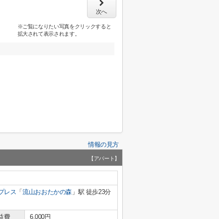
次へ
※ご覧になりたい写真をクリックすると
拡大されて表示されます。
情報の見方
【アパート】
プレス
「
流山おおたかの森
」駅 徒歩23分
益費
6,000円