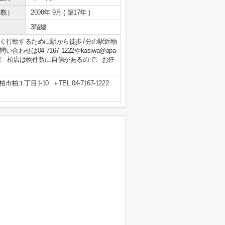
年数）
2008年 9月 ( 築17年 )
3階建
く行動するために駅から徒歩7分の駅近物
04-7167-1222やkasiwa@apa-
ョン館 柏店は物件数に自信があるので、お任
柏市柏１丁目1-10
TEL:04-7167-1222