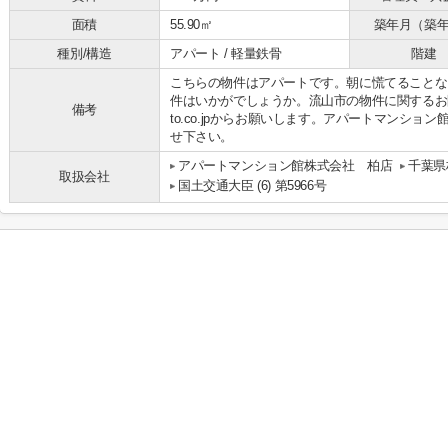
面積
55.90㎡
築年月（築
種別/構造
アパート / 軽量鉄骨
階建
こちらの物件はアパートです。朝に慌てることな
件はいかがでしょうか。流山市の物件に関するお問い合わせは
備考
to.co.jpからお願いします。アパートマンシ
せ下さい。
アパートマンション館株式会社 柏店
千葉県
取扱会社
国土交通大臣 (6) 第5966号