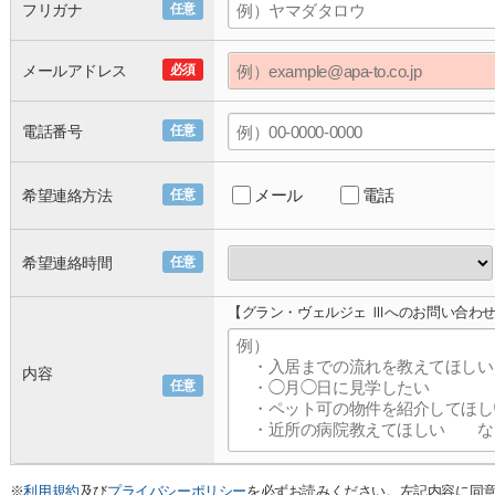
フリガナ
任意
メールアドレス
必須
電話番号
任意
メール
電話
希望連絡方法
任意
希望連絡時間
任意
【グラン・ヴェルジェ Ⅲへのお問い合わ
内容
任意
※
利用規約
及び
プライバシーポリシー
を必ずお読みください。左記内容に同