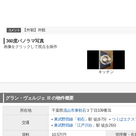
【外観】外観
コメント
360度パノラマ写真
画像をクリックして視点を操作
キッチン
グラン・ヴェルジェ Ⅲ
の物件概要
所在地
千葉県
流山市
東初石
３丁目109番31
東武野田線
「
初石
」駅 徒歩7分
つくばエクス
交通
東武野田線
「
江戸川台
」駅 徒歩26分
賃料
10.5万円
管理費・共