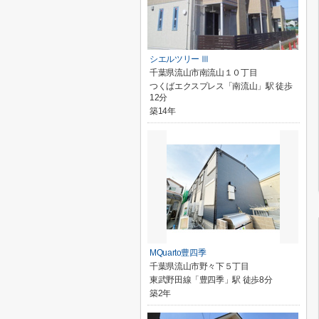
シエルツリー Ⅲ
千葉県流山市南流山１０丁目
つくばエクスプレス「南流山」駅 徒歩
12分
築14年
MQuarto豊四季
千葉県流山市野々下５丁目
東武野田線「豊四季」駅 徒歩8分
築2年