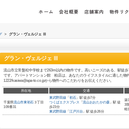
ホーム
会社概要
店舗案内
物件リ
グ
>
グラン・ヴェルジェ Ⅲ
グラン・ヴェルジェ Ⅲ
流山市立常盤松中学校まで263m以内の物件です。高いニーズのある、駅徒
です。アパートマンション館 柏店は、あなたのライフスタイルに適した物件のご
1222/kasiwa@apa-to.co.jpから物件へのこだわりをお伝えください。
所在地
交通
東武野田線
「
初石
」駅 徒歩7分
築
千葉県
流山市
東初石
３丁目
つくばエクスプレス
「
流山おおたかの森
」駅 徒
3
109番31
歩23分
軽
東武野田線
「
江戸川台
」駅 徒歩26分