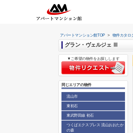
アパートマンション館TOP
>
物件カタロ
グラン・ヴェルジェ Ⅲ
▼ご希望の物件をお探しします
同じエリアの物件
流山市
東初石
東武野田線 初石
つくばエクスプレス 流山おおたか
の森