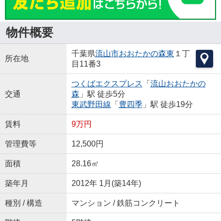
物件概要
千葉県
流山市
おおたかの森東
１丁
所在地
目11番3
つくばエクスプレス
「
流山おおたかの
交通
森
」駅 徒歩5分
東武野田線
「
豊四季
」駅 徒歩19分
賃料
9万円
管理費等
12,500円
面積
28.16㎡
築年月
2012年 1月(築14年)
種別 / 構造
マンション / 鉄筋コンクリート