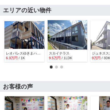
エリアの近い物件
レオパレスゆきまハイツ
スカイテラス
ジュネスス
6.3
万
円
/ 1K
9.5
万
円
/ 1LDK
9
万
円
/ 3D
お客様の声