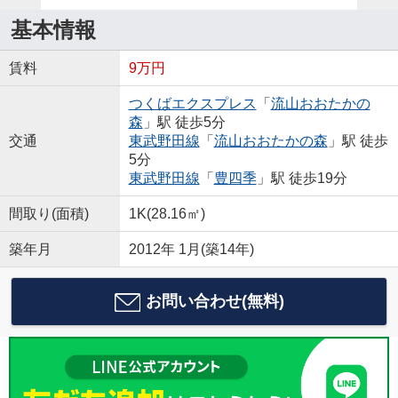
基本情報
賃料
9万円
つくばエクスプレス
「
流山おおたかの
森
」駅 徒歩5分
交通
東武野田線
「
流山おおたかの森
」駅 徒歩
5分
東武野田線
「
豊四季
」駅 徒歩19分
間取り(面積)
1K(28.16㎡)
築年月
2012年 1月(築14年)
お問い合わせ(無料)