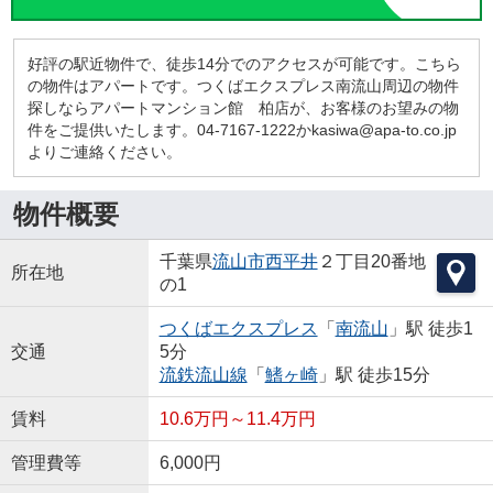
好評の駅近物件で、徒歩14分でのアクセスが可能です。こちら
の物件はアパートです。つくばエクスプレス南流山周辺の物件
探しならアパートマンション館 柏店が、お客様のお望みの物
件をご提供いたします。04-7167-1222かkasiwa@apa-to.co.jp
よりご連絡ください。
物件概要
千葉県
流山市
西平井
２丁目20番地
所在地
の1
つくばエクスプレス
「
南流山
」駅 徒歩1
交通
5分
流鉄流山線
「
鰭ヶ崎
」駅 徒歩15分
賃料
10.6万円～11.4万円
管理費等
6,000円