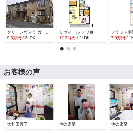
グリーンヴィラ ガーデン
リヴィール ソワⅢ
フラット南
9.6
万
円
/ 2LDK
12.2
万
円
/ 2LDK
7.9
万
円
/ 1
お客様の声
大和田優子
地徳康至
地徳康至