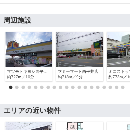
周辺施設
マツモトキヨシ西平井店
マミーマート西平井店
約727m／10分
約718m／9分
約773m／1
エリアの近い物件