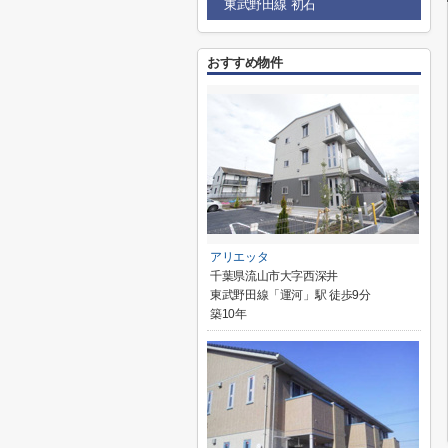
東武野田線 初石
おすすめ物件
アリエッタ
千葉県流山市大字西深井
東武野田線「運河」駅 徒歩9分
築10年