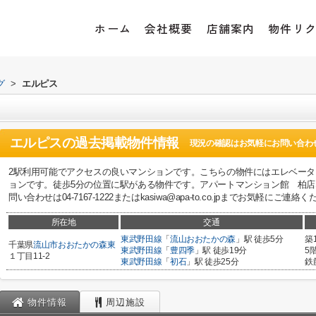
ホーム
会社概要
店舗案内
物件リ
グ
>
エルピス
エルピス
の過去掲載物件情報
現況の確認はお気軽にお問い合わ
2駅利用可能でアクセスの良いマンションです。こちらの物件にはエレベー
ョンです。徒歩5分の位置に駅がある物件です。アパートマンション館 柏
問い合わせは04-7167-1222またはkasiwa@apa-to.co.jpまでお気軽にご連絡
所在地
交通
東武野田線
「
流山おおたかの森
」駅 徒歩5分
築
千葉県
流山市
おおたかの森東
東武野田線
「
豊四季
」駅 徒歩19分
5
１丁目11-2
東武野田線
「
初石
」駅 徒歩25分
鉄
物件情報
周辺施設