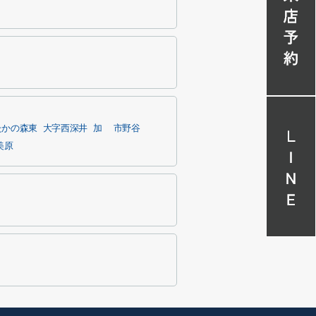
たかの森東
大字西深井
加
市野谷
美原