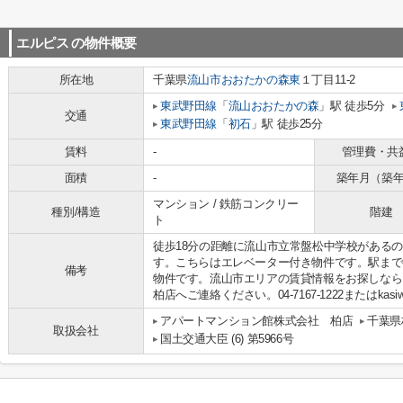
エルピス
の物件概要
所在地
千葉県
流山市
おおたかの森東
１丁目11-2
東武野田線
「
流山おおたかの森
」駅 徒歩5分
交通
東武野田線
「
初石
」駅 徒歩25分
賃料
-
管理費・共
面積
-
築年月（築
マンション / 鉄筋コンクリー
種別/構造
階建
ト
徒歩18分の距離に流山市立常盤松中学校がある
す。こちらはエレベーター付き物件です。駅まで
備考
物件です。流山市エリアの賃貸情報をお探しな
柏店へご連絡ください。04-7167-1222またはkasiw
アパートマンション館株式会社 柏店
千葉県
取扱会社
国土交通大臣 (6) 第5966号