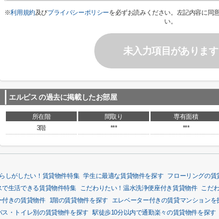
※
利用規約
及び
プライバシーポリシー
を必ずお読みください。左記内容に同
い。
未入力項目があります
エルピス
の過去に掲載したお部屋
所在階
間取り
専有面積
3階
***
***
らしがしたい！賃貸物件特集
学生に最適な賃貸物件を探す
フローリングの賃
スで生活できる賃貸物件特集
こだわりたい！温水洗浄便座付き賃貸物件
こだ
ー付きの賃貸物件
1階の賃貸物件を探す
エレベーター付きの賃貸マンションを
バス・トイレ別の賃貸物件を探す
駅徒歩10分以内で通勤楽々の賃貸物件を探す