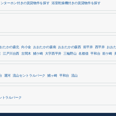
インターホン付きの賃貸物件を探す
浴室乾燥機付きの賃貸物件を探す
おたかの森北
向小金
おおたかの森南
おおたかの森西
前平井
西平井
おお
東
江戸川台西
古間木
鰭ケ崎
大字西平井
三輪野山
名都借
平和台
前ケ崎
台
運河
流山セントラルパーク
鰭ヶ崎
平和台
流山
ントラルパーク