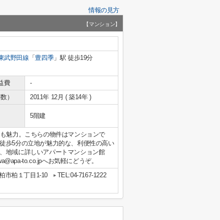
情報の見方
【マンション】
東武野田線
「
豊四季
」駅 徒歩19分
益費
-
年数）
2011年 12月 ( 築14年 )
5階建
のも魅力。こちらの物件はマンションで
徒歩5分の立地が魅力的な、利便性の高い
ら、地域に詳しいアパートマンション館
a@apa-to.co.jpへお気軽にどうぞ。
柏市柏１丁目1-10
TEL:04-7167-1222