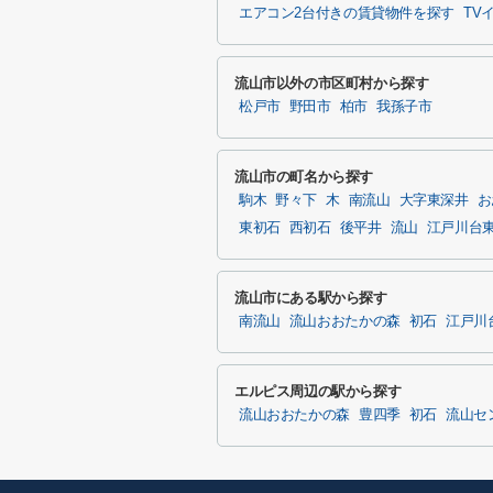
エアコン2台付きの賃貸物件を探す
TV
流山市以外の市区町村から探す
松戸市
野田市
柏市
我孫子市
流山市の町名から探す
駒木
野々下
木
南流山
大字東深井
お
東初石
西初石
後平井
流山
江戸川台
流山市にある駅から探す
南流山
流山おおたかの森
初石
江戸川
エルピス周辺の駅から探す
流山おおたかの森
豊四季
初石
流山セ