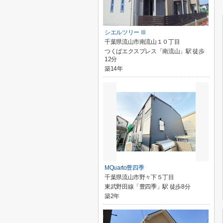
シエルツリー Ⅲ
千葉県流山市南流山１０丁目
つくばエクスプレス「南流山」駅 徒歩
12分
築14年
MQuarto豊四季
千葉県流山市野々下５丁目
東武野田線「豊四季」駅 徒歩8分
築2年