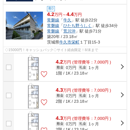
敷0
4.2
4.4
万円～
万円
常磐線
「
牛久
」駅 徒歩22分
常磐線
「
ひたち野うしく
」駅 徒歩34分
常磐線
「
荒川沖
」駅 徒歩71分
築20年 / 23.18㎡
茨城県
牛久市
栄町
１丁目15-3
◇15000円！キャッシュバック◇サイト経由限定！8/末まで
4.2
万
円
(管理費等：7,000円 )
0万円
1ヶ月
敷金
礼金
1階 / 1K / 23.18㎡
4.3
万
円
(管理費等：7,000円 )
0万円
1ヶ月
敷金
礼金
2階 / 1K / 23.18㎡
4.3
万
円
(管理費等：7,000円 )
0万円
1ヶ月
敷金
礼金
2階 / 1K / 23.18㎡