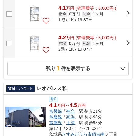
4.1
万
円
(管理費等：5,000円 )
0万円
1ヶ月
敷金
礼金
1階 / 1K / 19.87㎡
4.2
万
円
(管理費等：5,000円 )
0万円
1ヶ月
敷金
礼金
2階 / 1K / 19.87㎡
1
残り
件を表示する
レオパレス雅
賃貸 | アパート
敷0
4.1
4.5
万円～
万円
常磐線
「
神立
」駅 徒歩21分
常磐線
「
高浜
」駅 徒歩93分
常磐線
「
土浦
」駅 徒歩93分
築17年 / 23.61㎡～28.02㎡
茨城県
かすみがうら市
稲吉南
３丁目