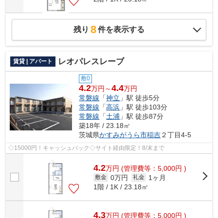
8
残り
件を表示する
レオパレスレーブ
賃貸 | アパート
敷0
4.2
4.4
万円～
万円
常磐線
「
神立
」駅 徒歩5分
常磐線
「
高浜
」駅 徒歩103分
常磐線
「
土浦
」駅 徒歩87分
築18年 / 23.18㎡
茨城県
かすみがうら市
稲吉
２丁目4-5
◇15000円！キャッシュバック◇サイト経由限定！8/末まで
4.2
万
円
(管理費等：5,000円 )
0万円
1ヶ月
敷金
礼金
1階 / 1K / 23.18㎡
4.3
万
円
(管理費等：5,000円 )