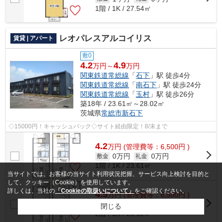
1階 / 1K / 27.54㎡
レオパレスアルコイリス
賃貸 | アパート
敷0
4.2
4.9
万円～
万円
関東鉄道常総線
「
石下
」駅 徒歩4分
関東鉄道常総線
「
南石下
」駅 徒歩24分
関東鉄道常総線
「
玉村
」駅 徒歩26分
築18年 / 23.61㎡～28.02㎡
茨城県
常総市
新石下
◇15000円！キャッシュバック◇サイト経由限定！8/末まで
4.2
万
円
(管理費等：6,500円 )
0万円
0万円
敷金
礼金
1階 / 1K / 23.61㎡
当サイトでは、お客様の当サイト利用状況把握、サービス向上検討を目的と
して、クッキー（Cookie）を使用しています。
詳しくは、当社の
「Cookieの取扱いについて」
をご確認ください。
4.5
万
円
(管理費等：6,500円 )
0万円
0万円
敷金
礼金
閉じる
2階 / 1K / 28.02㎡