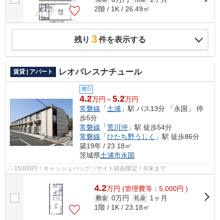
2階 / 1K / 26.49㎡
3
残り
件を表示する
レオパレスナチュール
賃貸 | アパート
敷0
4.2
5.2
万円～
万円
常磐線
「
土浦
」駅 バス13分 「永国」 停
歩5分
常磐線
「
荒川沖
」駅 徒歩54分
常磐線
「
ひたち野うしく
」駅 徒歩86分
築19年 / 23.18㎡
茨城県
土浦市
永国
◇15000円！キャッシュバック◇サイト経由限定！8/末まで
4.2
万
円
(管理費等：5,000円 )
0万円
1ヶ月
敷金
礼金
1階 / 1K / 23.18㎡