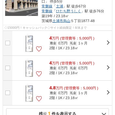
口」 停歩5分
常磐線
「
土浦
」駅 徒歩67分
常磐線
「
ひたち野うしく
」駅 徒歩76分
築19年 / 23.18㎡
茨城県
土浦市
烏山
５丁目1877-48
◇15000円！キャッシュバック◇サイト経由限定！8/末まで
4
万
円
(管理費等：5,000円 )
0万円
1ヶ月
敷金
礼金
2階 / 1K / 23.18㎡
4
万
円
(管理費等：5,000円 )
0万円
0万円
敷金
礼金
2階 / 1K / 23.18㎡
4.8
万
円
(管理費等：5,000円 )
0万円
1ヶ月
敷金
礼金
2階 / 1K / 23.18㎡
1
残り
件を表示する