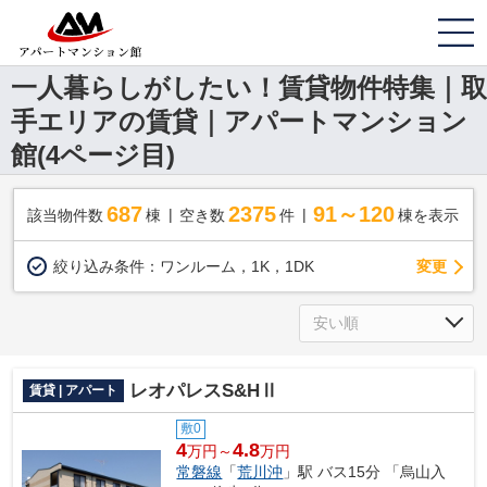
一人暮らしがしたい！賃貸物件特集｜取
手エリアの賃貸｜アパートマンション
館(4ページ目)
687
2375
91～120
該当物件数
棟
空き数
件
棟を表示
変更
絞り込み条件：
ワンルーム，1K，1DK
レオパレスS&HⅡ
賃貸 | アパート
敷0
4
4.8
万円～
万円
常磐線
「
荒川沖
」駅 バス15分 「烏山入