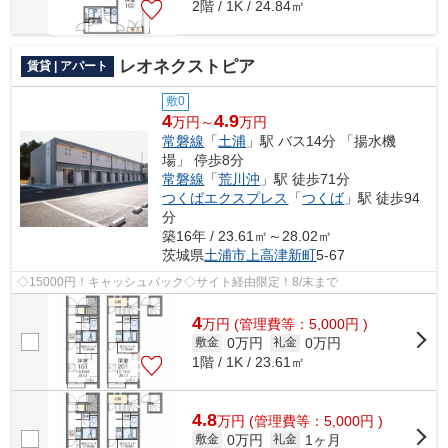
2階 / 1K / 24.84㎡
レオネクストピア
賃貸 | アパート
敷0
4
4.9
万円～
万円
常磐線
「
土浦
」駅 バス14分 「揚水機
場」 停歩8分
常磐線
「
荒川沖
」駅 徒歩71分
つくばエクスプレス
「
つくば
」駅 徒歩94
分
築16年 / 23.61㎡～28.02㎡
茨城県
土浦市
上高津新町
5-67
◇15000円！キャッシュバック◇サイト経由限定！8/末まで
4
万
円
(管理費等：5,000円 )
0万円
0万円
敷金
礼金
1階 / 1K / 23.61㎡
4.8
万
円
(管理費等：5,000円 )
0万円
1ヶ月
敷金
礼金