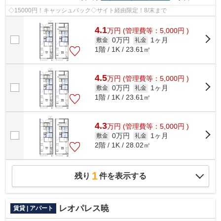
◇15000円！キャッシュバック◇サイト経由限定！8/末まで
4.1
万
円
(管理費等：5,000円 )
0万円
1ヶ月
敷金
礼金
1階 / 1K / 23.61㎡
4.5
万
円
(管理費等：5,000円 )
0万円
1ヶ月
敷金
礼金
1階 / 1K / 23.61㎡
4.3
万
円
(管理費等：5,000円 )
0万円
1ヶ月
敷金
礼金
2階 / 1K / 28.02㎡
1
残り
件を表示する
レオパレス暁
賃貸 | アパート