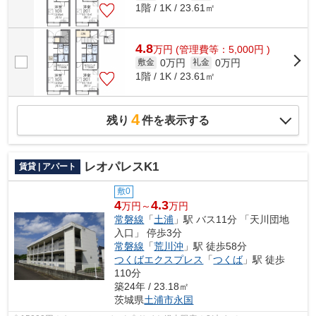
1階 / 1K / 23.61㎡
4.8
万
円
(管理費等：5,000円 )
0万円
0万円
敷金
礼金
1階 / 1K / 23.61㎡
4
残り
件を表示する
レオパレスK1
賃貸 | アパート
敷0
4
4.3
万円～
万円
常磐線
「
土浦
」駅 バス11分 「天川団地
入口」 停歩3分
常磐線
「
荒川沖
」駅 徒歩58分
つくばエクスプレス
「
つくば
」駅 徒歩
110分
築24年 / 23.18㎡
茨城県
土浦市
永国