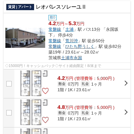
レオパレスソレーユⅡ
賃貸 | アパート
敷0
4.2
5.3
万円～
万円
常磐線
「
土浦
」駅 バス13分 「永国坂
下」 停歩4分
常磐線
「
荒川沖
」駅 徒歩50分
常磐線
「
ひたち野うしく
」駅 徒歩82分
築19年 / 23.61㎡～28.02㎡
茨城県
土浦市
永国
◇15000円！キャッシュバック◇サイト経由限定！8/末まで
4.2
万
円
(管理費等：5,000円 )
0万円
1ヶ月
敷金
礼金
1階 / 1K / 23.61㎡
4.8
万
円
(管理費等：5,000円 )
0万円
1ヶ月
敷金
礼金
1階 / 1K / 23.61㎡