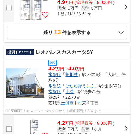
4.9
万
円
(管理費等：5,000円 )
0万円
0万円
敷金
礼金
1階 / 1K / 23.61㎡
13
残り
件を表示する
レオパレスカスカータSY
賃貸 | アパート
敷0
4.2
4.6
万円～
万円
常磐線
「
荒川沖
」駅 バス5分 「大房」 停
歩6分
常磐線
「
ひたち野うしく
」駅 徒歩60分
常磐線
「
土浦
」駅 徒歩71分
築23年 / 22.70㎡
茨城県
土浦市
中村東
２丁目
◇15000円！キャッシュバック◇サイト経由限定！8/末まで
4.2
万
円
(管理費等：5,000円 )
0万円
1ヶ月
敷金
礼金