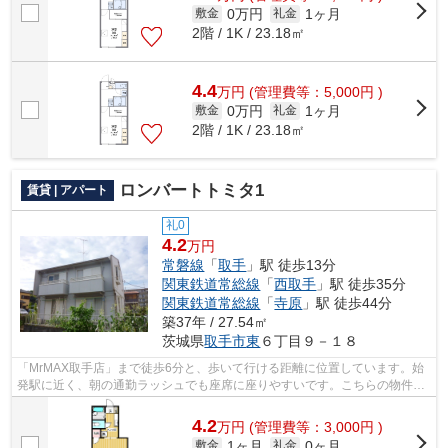
0万円
1ヶ月
敷金
礼金
2階 / 1K / 23.18㎡
4.4
万
円
(管理費等：5,000円 )
0万円
1ヶ月
敷金
礼金
2階 / 1K / 23.18㎡
ロンバートトミタ1
賃貸 | アパート
礼0
4.2
万円
常磐線
「
取手
」駅 徒歩13分
関東鉄道常総線
「
西取手
」駅 徒歩35分
関東鉄道常総線
「
寺原
」駅 徒歩44分
築37年 / 27.54㎡
茨城県
取手市
東
６丁目９－１８
「MrMAX取手店」まで徒歩6分と、歩いて行ける距離に位置しています。始
発駅に近く、朝の通勤ラッシュでも座席に座りやすいです。こちらの物件は
アパートです。敷地内にあるごみ置き場...
4.2
万
円
(管理費等：3,000円 )
1ヶ月
0ヶ月
敷金
礼金