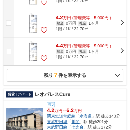
1階 / 1K / 22.70㎡
4.2
万
円
(管理費等：5,000円 )
0万円
1ヶ月
敷金
礼金
1階 / 1K / 22.70㎡
4.4
万
円
(管理費等：5,000円 )
0万円
1ヶ月
敷金
礼金
1階 / 1K / 22.70㎡
7
残り
件を表示する
レオパレスCure
賃貸 | アパート
敷0
4.2
6.2
万円～
万円
関東鉄道常総線
「
水海道
」駅 徒歩143分
東武野田線
「
川間
」駅 徒歩201分
東武野田線
「
七光台
」駅 徒歩172分