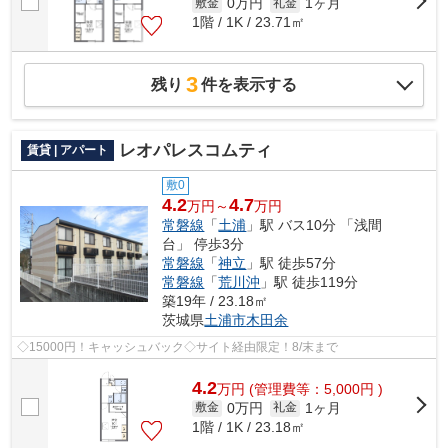
0万円
1ヶ月
敷金
礼金
1階 / 1K / 23.71㎡
3
残り
件を表示する
レオパレスコムティ
賃貸 | アパート
敷0
4.2
4.7
万円～
万円
常磐線
「
土浦
」駅 バス10分 「浅間
台」 停歩3分
常磐線
「
神立
」駅 徒歩57分
常磐線
「
荒川沖
」駅 徒歩119分
築19年 / 23.18㎡
茨城県
土浦市
木田余
◇15000円！キャッシュバック◇サイト経由限定！8/末まで
4.2
万
円
(管理費等：5,000円 )
0万円
1ヶ月
敷金
礼金
1階 / 1K / 23.18㎡