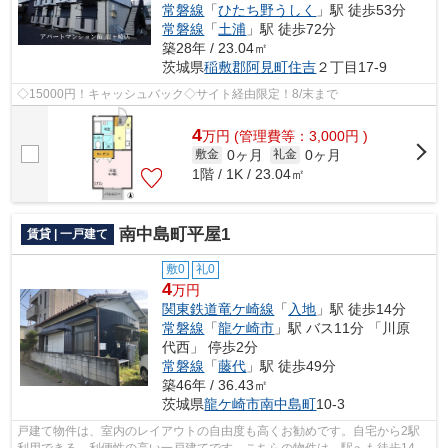
常磐線
「
ひたち野うしく
」駅 徒歩53分
常磐線
「
土浦
」駅 徒歩72分
築28年 / 23.04㎡
茨城県
稲敷郡阿見町
住吉
２丁目17-9
◇15000円！キャッシュバック◇サイト経由限定！8/末まで
4
万
円
(管理費等：3,000円 )
0ヶ月
0ヶ月
敷金
礼金
1階 / 1K / 23.04㎡
南中島町平屋1
賃貸 | 一戸建て
敷0
礼0
4
万円
関東鉄道竜ケ崎線
「
入地
」駅 徒歩14分
常磐線
「
龍ケ崎市
」駅 バス11分 「川原
代西」 停歩2分
常磐線
「
藤代
」駅 徒歩49分
築46年 / 36.43㎡
茨城県
龍ケ崎市
南中島町
10-3
戸建て物件は、室内のレイアウトの自由度も高くお勧めです。自宅から2駅
利用できる、利便性の高い一戸建てです。こちらの物件は、駅へも徒歩14分