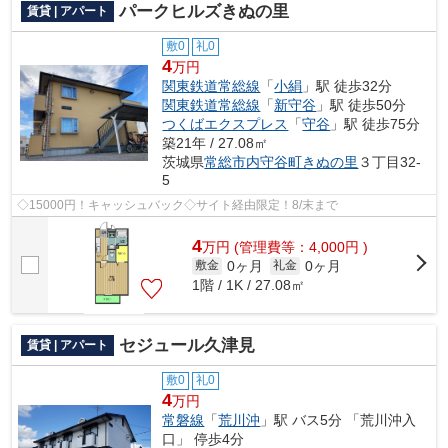
パークヒルズきぬの里
賃貸 | アパート
敷0
礼0
4
万円
関東鉄道常総線
「
小絹
」駅 徒歩32分
関東鉄道常総線
「
新守谷
」駅 徒歩50分
つくばエクスプレス
「
守谷
」駅 徒歩75分
築21年 / 27.08㎡
茨城県
常総市
内守谷町きぬの里
３丁目32-
5
◇15000円！キャッシュバック◇サイト経由限定！8/末まで
4
万
円
(管理費等：4,000円 )
0ヶ月
0ヶ月
敷金
礼金
1階 / 1K / 27.08㎡
セジュール久津見
賃貸 | アパート
敷0
礼0
4
万円
常磐線
「
荒川沖
」駅 バス5分 「荒川沖入
口」 停歩4分