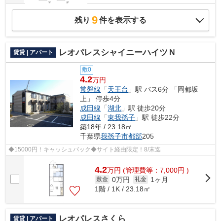
9
残り
件を表示する
レオパレスシャイニーハイツＮ
賃貸 | アパート
敷0
4.2
万円
常磐線
「
天王台
」駅 バス6分 「岡都坂
上」 停歩4分
成田線
「
湖北
」駅 徒歩20分
成田線
「
東我孫子
」駅 徒歩22分
築18年 / 23.18㎡
千葉県
我孫子市
都部
205
◆15000円！キャッシュバック◆サイト経由限定！8/末迄
4.2
万
円
(管理費等：7,000円 )
0万円
1ヶ月
敷金
礼金
1階 / 1K / 23.18㎡
レオパレスさくら
賃貸 | アパート