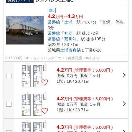
レオパレス土浦C
敷0
4.2
4.3
万円～
万円
常磐線
「
土浦
」駅 バス7分 「真鍋」 停歩
3分
常磐線
「
神立
」駅 徒歩72分
常磐線
「
荒川沖
」駅 徒歩105分
築22年 / 23.71㎡
茨城県
土浦市
真鍋
１丁目8-10
◇15000円！キャッシュバック◇サイト経由限定！8/末まで
4.2
万
円
(管理費等：5,000円 )
0万円
1ヶ月
敷金
礼金
1階 / 1K / 23.71㎡
4.2
万
円
(管理費等：5,000円 )
0万円
1ヶ月
敷金
礼金
1階 / 1K / 23.71㎡
4.3
万
円
(管理費等：5,000円 )