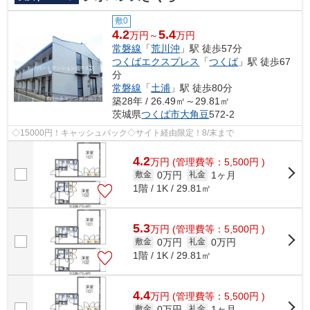
敷0
4.2
5.4
万円～
万円
常磐線
「
荒川沖
」駅 徒歩57分
つくばエクスプレス
「
つくば
」駅 徒歩67
分
常磐線
「
土浦
」駅 徒歩80分
築28年 / 26.49㎡～29.81㎡
茨城県
つくば市
大角豆
572-2
◇15000円！キャッシュバック◇サイト経由限定！8/末まで
4.2
万
円
(管理費等：5,500円 )
0万円
1ヶ月
敷金
礼金
1階 / 1K / 29.81㎡
5.3
万
円
(管理費等：5,500円 )
0万円
0万円
敷金
礼金
1階 / 1K / 29.81㎡
4.4
万
円
(管理費等：5,500円 )
0万円
1ヶ月
敷金
礼金