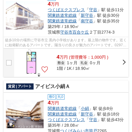
4
万円
つくばエクスプレス
「
守谷
」駅 徒歩11分
関東鉄道常総線
「
新守谷
」駅 徒歩30分
関東鉄道常総線
「
南守谷
」駅 徒歩35分
築29年 / 18.90㎡
茨城県
守谷市
百合ケ丘
２丁目2774-3
徒歩10分の場所に守谷市立 黒内小学校があります。最上階の物件です。近く
に始発駅のあるアパートです。陽当りの良さが魅力のアパートです。0297-
47-1281よりアパートマンション館 守...
4
万
円
(管理費等：1,000円 )
1ヶ月
0ヶ月
敷金
礼金
1階 / 1K / 18.90㎡
アイビス小絹Ａ
賃貸 | アパート
敷0
礼0
4
万円
関東鉄道常総線
「
小絹
」駅 徒歩8分
関東鉄道常総線
「
新守谷
」駅 徒歩18分
つくばエクスプレス
「
守谷
」駅 徒歩43分
築35年 / 28.08㎡
茨城県
つくばみらい市
筒戸
2265