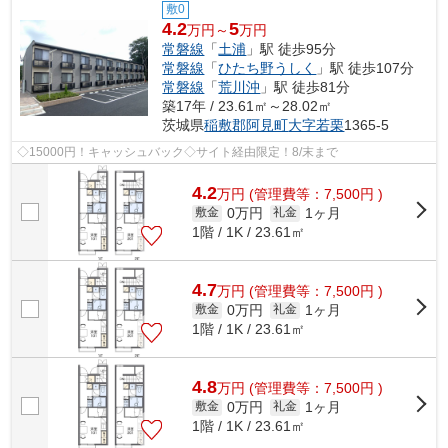
敷0
4.2
5
万円～
万円
常磐線
「
土浦
」駅 徒歩95分
常磐線
「
ひたち野うしく
」駅 徒歩107分
常磐線
「
荒川沖
」駅 徒歩81分
築17年 / 23.61㎡～28.02㎡
茨城県
稲敷郡阿見町
大字若栗
1365-5
◇15000円！キャッシュバック◇サイト経由限定！8/末まで
4.2
万
円
(管理費等：7,500円 )
0万円
1ヶ月
敷金
礼金
1階 / 1K / 23.61㎡
4.7
万
円
(管理費等：7,500円 )
0万円
1ヶ月
敷金
礼金
1階 / 1K / 23.61㎡
4.8
万
円
(管理費等：7,500円 )
0万円
1ヶ月
敷金
礼金
1階 / 1K / 23.61㎡