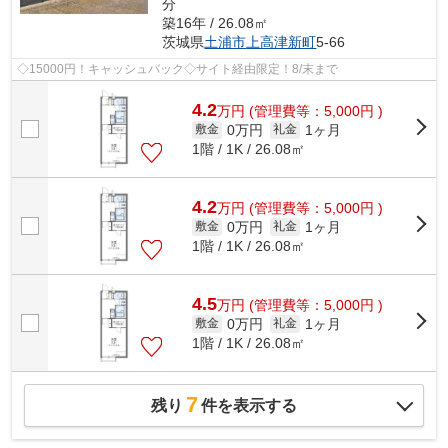
分
築16年 / 26.08㎡
茨城県
土浦市
上高津新町
5-66
◇15000円！キャッシュバック◇サイト経由限定！8/末まで
4.2
万
円
(管理費等：5,000円 )
0万円
1ヶ月
敷金
礼金
1階 / 1K / 26.08㎡
4.2
万
円
(管理費等：5,000円 )
0万円
1ヶ月
敷金
礼金
1階 / 1K / 26.08㎡
4.5
万
円
(管理費等：5,000円 )
0万円
1ヶ月
敷金
礼金
1階 / 1K / 26.08㎡
7
残り
件を表示する