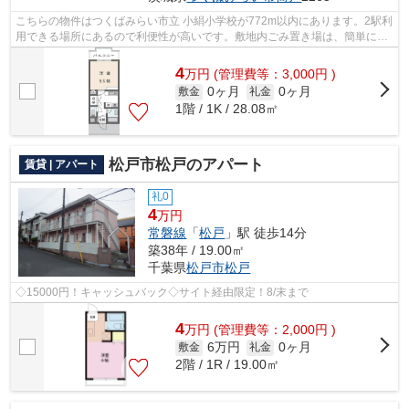
こちらの物件はつくばみらい市立 小絹小学校が772m以内にあります。2駅利
用できる場所にあるので利便性が高いです。敷地内ごみ置き場は、簡単にご
み捨てができるのが魅力です。電車移...
4
万
円
(管理費等：3,000円 )
0ヶ月
0ヶ月
敷金
礼金
1階 / 1K / 28.08㎡
松戸市松戸のアパート
賃貸 | アパート
礼0
4
万円
常磐線
「
松戸
」駅 徒歩14分
築38年 / 19.00㎡
千葉県
松戸市
松戸
◇15000円！キャッシュバック◇サイト経由限定！8/末まで
4
万
円
(管理費等：2,000円 )
6万円
0ヶ月
敷金
礼金
2階 / 1R / 19.00㎡