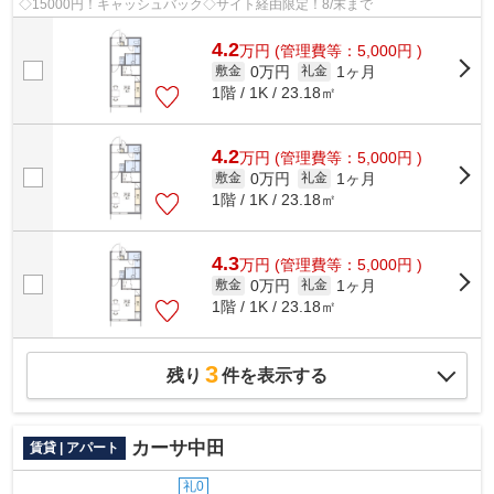
◇15000円！キャッシュバック◇サイト経由限定！8/末まで
4.2
万
円
(管理費等：5,000円 )
0万円
1ヶ月
敷金
礼金
1階 / 1K / 23.18㎡
4.2
万
円
(管理費等：5,000円 )
0万円
1ヶ月
敷金
礼金
1階 / 1K / 23.18㎡
4.3
万
円
(管理費等：5,000円 )
0万円
1ヶ月
敷金
礼金
1階 / 1K / 23.18㎡
3
残り
件を表示する
カーサ中田
賃貸 | アパート
礼0