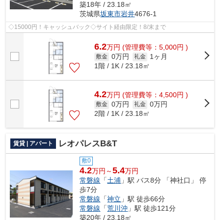
築18年 / 23.18㎡
茨城県
坂東市
岩井
4676-1
◇15000円！キャッシュバック◇サイト経由限定！8/末まで
6.2
万
円
(管理費等：5,000円 )
0万円
1ヶ月
敷金
礼金
1階 / 1K / 23.18㎡
4.2
万
円
(管理費等：4,500円 )
0万円
0万円
敷金
礼金
2階 / 1K / 23.18㎡
レオパレスB&T
賃貸 | アパート
敷0
4.2
5.4
万円～
万円
常磐線
「
土浦
」駅 バス8分 「神社口」 停
歩7分
常磐線
「
神立
」駅 徒歩66分
常磐線
「
荒川沖
」駅 徒歩121分
築20年 / 23.18㎡