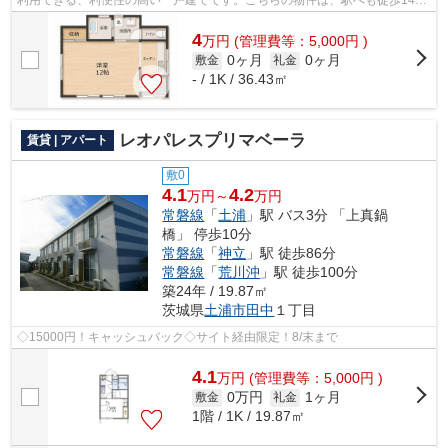
と歩いてアクセスできます。ご希望の物...
4
万
円
(管理費等：5,000円 )
0ヶ月
0ヶ月
敷金
礼金
- / 1K / 36.43㎡
レオパレスプリマベーラ
賃貸 | アパート
敷0
4.1
4.2
万円～
万円
常磐線
「
土浦
」駅 バス3分 「上真鍋
橋」 停歩10分
常磐線
「
神立
」駅 徒歩86分
常磐線
「
荒川沖
」駅 徒歩100分
築24年 / 19.87㎡
茨城県
土浦市
田中
１丁目
◇15000円！キャッシュバック◇サイト経由限定！8/末まで
4.1
万
円
(管理費等：5,000円 )
0万円
1ヶ月
敷金
礼金
1階 / 1K / 19.87㎡