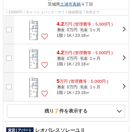
茨城県
土浦市
真鍋
４丁目
◇15000円！キャッシュバック◇サイト経由限定！8/末まで
4.2
万
円
(管理費等：5,000円 )
0万円
1ヶ月
敷金
礼金
1階 / 1K / 23.18㎡
4.2
万
円
(管理費等：5,000円 )
0万円
1ヶ月
敷金
礼金
1階 / 1K / 23.18㎡
5
万
円
(管理費等：5,000円 )
0万円
1ヶ月
敷金
礼金
1階 / 1K / 23.18㎡
7
残り
件を表示する
レオパレスソレーユⅡ
賃貸 | アパート