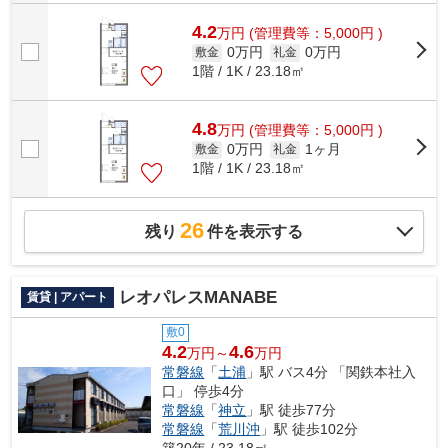
4.2
万
円
(管理費等：5,000円 )
0万円
0万円
敷金
礼金
1階 / 1K / 23.18㎡
4.8
万
円
(管理費等：5,000円 )
0万円
1ヶ月
敷金
礼金
1階 / 1K / 23.18㎡
26
残り
件を表示する
レオパレスMANABE
賃貸 | アパート
敷0
4.2
4.6
万円～
万円
常磐線
「
土浦
」駅 バス4分 「関鉄本社入
口」 停歩4分
常磐線
「
神立
」駅 徒歩77分
常磐線
「
荒川沖
」駅 徒歩102分
築20年 / 23.18㎡