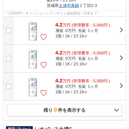
茨城県
土浦市
真鍋
２丁目2-3
◇15000円！キャッシュバック◇サイト経由限定！8/末まで
4.2
万
円
(管理費等：5,000円 )
0万円
1ヶ月
敷金
礼金
1階 / 1K / 23.18㎡
4.2
万
円
(管理費等：5,000円 )
0万円
1ヶ月
敷金
礼金
1階 / 1K / 23.18㎡
4.2
万
円
(管理費等：5,000円 )
0万円
1ヶ月
敷金
礼金
1階 / 1K / 23.18㎡
9
残り
件を表示する
賃貸 | アパート