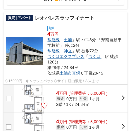
レオパレスラッフィナート
賃貸 | アパート
敷0
4
万円
常磐線
「
土浦
」駅 バス8分 「県南自動車
学校前」 停歩2分
常磐線
「
神立
」駅 徒歩72分
つくばエクスプレス
「
つくば
」駅 徒歩
126分
築28年 / 24.84㎡
茨城県
土浦市
真鍋
６丁目28-45
◇15000円！キャッシュバック◇サイト経由限定！8/末まで
4
万
円
(管理費等：5,000円 )
0万円
1ヶ月
敷金
礼金
2階 / 1K / 24.84㎡
4
万
円
(管理費等：5,000円 )
0万円
1ヶ月
敷金
礼金