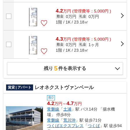
4.2
万
円
(管理費等：5,000円 )
0万円
0万円
敷金
礼金
1階 / 1K / 23.18㎡
4.3
万
円
(管理費等：5,000円 )
0万円
1ヶ月
敷金
礼金
1階 / 1K / 23.18㎡
5
残り
件を表示する
レオネクストヴァンベール
賃貸 | アパート
敷0
4.2
4.7
万円～
万円
常磐線
「
土浦
」駅 バス14分 「揚水機
場」 停歩8分
常磐線
「
荒川沖
」駅 徒歩71分
つくばエクスプレス
「
つくば
」駅 徒歩94