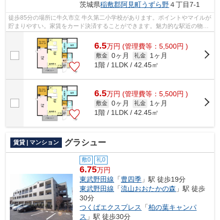
茨城県
稲敷郡阿見町
うずら野
４丁目7-1
徒歩85分の場所に牛久市立 牛久第二小学校があります。ポイントやマイルが
貯まりやすい。家賃をカード決済することができます。魅力的な駅近の物件
で、駅まで徒歩8分です。こちらの物...
6.5
万
円
(管理費等：5,500円 )
0ヶ月
1ヶ月
敷金
礼金
1階 / 1LDK / 42.45㎡
6.5
万
円
(管理費等：5,500円 )
0ヶ月
1ヶ月
敷金
礼金
1階 / 1LDK / 42.45㎡
グラシュー
賃貸 | マンション
敷0
礼0
6.75
万円
東武野田線
「
豊四季
」駅 徒歩19分
東武野田線
「
流山おおたかの森
」駅 徒歩
30分
つくばエクスプレス
「
柏の葉キャンパ
ス
」駅 徒歩30分