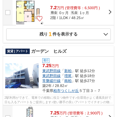
7.2
万
円
(管理費等：6,500円 )
0ヶ月
1ヶ月
敷金
礼金
2階 / 1LDK / 48.25㎡
1
残り
件を表示する
ガーデン ヒルズ
賃貸 | アパート
敷0
7.25
万円
東武野田線
「
新柏
」駅 徒歩12分
東武野田線
「
増尾
」駅 徒歩18分
常磐緩行線
「
南柏
」駅 徒歩27分
築2年 / 28.82㎡
千葉県
柏市
つくしが丘
５丁目３－７
2駅利用ができて、電車での移動に役立つ物件です♪住環境がよく通風良好で
日も入るアパートをご提供します♪使い勝手の良いアパートでイチオシの物件
です♪共用部にゴミ置き場があるので...
7.25
万
円
(管理費等：2,900円 )