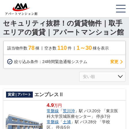
セキュリティ抜群！の賃貸物件｜取手
エリアの賃貸｜アパートマンション館
78
110
1～30
該当物件数
棟
空き数
件
棟を表示
変更
絞り込み条件：
24時間緊急通報システム
エンプレスⅡ
賃貸 | アパート
4.9
万円
常磐線
「
荒川沖
」駅 バス20分 「東京医
科大学茨城医療センター」 停歩7分
常磐線
「
土浦
」駅 バス28分 「学校
区」 停歩5分