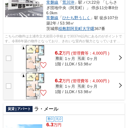
常磐線
「
荒川沖
」駅 バス22分 「しらさ
ぎ団地中央（阿見町）」 停歩11分車8分
6.0km
常磐線
「
ひたち野うしく
」駅 徒歩107分
築2年 / 53.98㎡
茨城県
稲敷郡阿見町
大字曙
367番
こちらの物件は土浦市立大岩田小学校まで3037m以内にあるのがポイントで
す。令和6年築の物件となっており、きれいな室内が魅力となっています。
ごみ捨ての煩わしさを軽減するのが、敷...
6.2
万
円
(管理費等：4,000円 )
1ヶ月
0ヶ月
敷金
礼金
1階 / 1LDK / 53.98㎡
6.2
万
円
(管理費等：4,000円 )
1ヶ月
0ヶ月
敷金
礼金
1階 / 1LDK / 53.98㎡
ラ・メール
賃貸 | アパート
敷0
礼0
6.3
万円