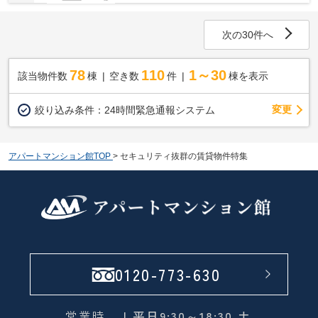
次の30件へ
78
110
1～30
該当物件数
棟
空き数
件
棟を表示
変更
絞り込み条件：
24時間緊急通報システム
アパートマンション館TOP
>
セキュリティ抜群の賃貸物件特集
0120-773-630
営業時
| 平日9:30～18:30 土