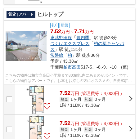
ヒルトップ
賃貸 | アパート
礼0
新築
7.52
7.71
万円～
万円
東武野田線
「
豊四季
」駅 徒歩28分
つくばエクスプレス
「
柏の葉キャンパ
ス
」駅 徒歩31分
常磐線
「
柏
」駅 徒歩36分
予定 / 43.38㎡
千葉県
柏市
高田
517-5、-8.-9、-10 (仮)
こちらの物件は柏市立高田小学校まで803m以内にあるのがポイントです。
こちらの物件はアパートです。お車をお持ちの方にオススメの、自走式駐車
場を利用できる物件です。アパートマン...
7.52
万
円
(管理費等：4,000円 )
1ヶ月
0ヶ月
敷金
礼金
1階 / 1LDK / 43.38㎡
7.52
万
円
(管理費等：4,000円 )
1ヶ月
0ヶ月
敷金
礼金
1階 / 1LDK / 43.38㎡