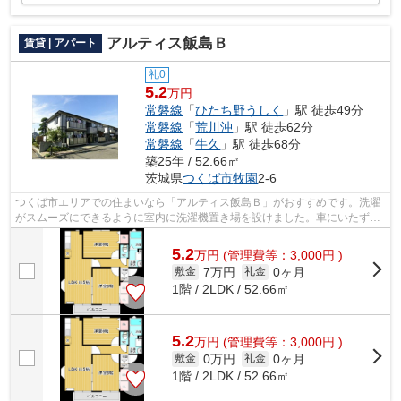
アルティス飯島Ｂ
賃貸 | アパート
礼0
5.2
万円
常磐線
「
ひたち野うしく
」駅 徒歩49分
常磐線
「
荒川沖
」駅 徒歩62分
常磐線
「
牛久
」駅 徒歩68分
築25年 / 52.66㎡
茨城県
つくば市
牧園
2-6
つくば市エリアでの住まいなら「アルティス飯島Ｂ」がおすすめです。洗濯
がスムーズにできるように室内に洗濯機置き場を設けました。車にいたずら
されにくい、敷地内駐車場の空きがあ...
5.2
万
円
(管理費等：3,000円 )
7万円
0ヶ月
敷金
礼金
1階 / 2LDK / 52.66㎡
5.2
万
円
(管理費等：3,000円 )
0万円
0ヶ月
敷金
礼金
1階 / 2LDK / 52.66㎡