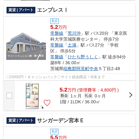
エンプレスⅠ
賃貸 | アパート
礼0
5.2
万円
常磐線
「
荒川沖
」駅 バス20分 「東京医
科大学茨城医療センター」 停歩7分
常磐線
「
土浦
」駅 バス27分 「学校
区」 停歩5分
常磐線
「
ひたち野うしく
」駅 徒歩94分
築8年 / 36.00㎡
茨城県
稲敷郡阿見町
中央
５丁目2-48
◇15000円！キャッシュバック◇サイト経由限定！8/末まで
5.2
万
円
(管理費等：4,800円 )
1ヶ月
0ヶ月
敷金
礼金
1階 / 1LDK / 36.00㎡
サンガーデン宮本Ｅ
賃貸 | アパート
礼0
5.5
万円