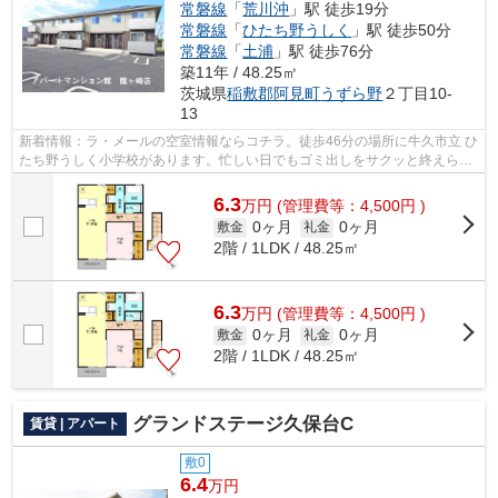
常磐線
「
荒川沖
」駅 徒歩19分
常磐線
「
ひたち野うしく
」駅 徒歩50分
常磐線
「
土浦
」駅 徒歩76分
築11年 / 48.25㎡
茨城県
稲敷郡阿見町
うずら野
２丁目10-
13
新着情報：ラ・メールの空室情報ならコチラ。徒歩46分の場所に牛久市立 ひ
たち野うしく小学校があります。忙しい日でもゴミ出しをサクッと終えられ
るように、敷地内にゴミ置き場を設置...
6.3
万
円
(管理費等：4,500円 )
0ヶ月
0ヶ月
敷金
礼金
2階 / 1LDK / 48.25㎡
6.3
万
円
(管理費等：4,500円 )
0ヶ月
0ヶ月
敷金
礼金
2階 / 1LDK / 48.25㎡
グランドステージ久保台C
賃貸 | アパート
敷0
6.4
万円