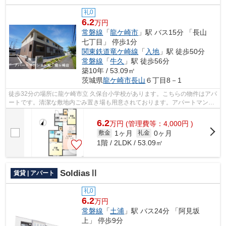
礼0
6.2
万円
常磐線
「
龍ケ崎市
」駅 バス15分 「長山
七丁目」 停歩1分
関東鉄道竜ケ崎線
「
入地
」駅 徒歩50分
常磐線
「
牛久
」駅 徒歩56分
築10年 / 53.09㎡
茨城県
龍ケ崎市
長山
６丁目8－1
徒歩32分の場所に龍ケ崎市立 久保台小学校があります。こちらの物件はアパ
ートです。清潔な敷地内ごみ置き場も用意されております。アパートマンシ
ョン館 龍ヶ崎店では龍ケ崎市内の賃...
6.2
万
円
(管理費等：4,000円 )
1ヶ月
0ヶ月
敷金
礼金
1階 / 2LDK / 53.09㎡
SoldiasⅡ
賃貸 | アパート
礼0
6.2
万円
常磐線
「
土浦
」駅 バス24分 「阿見坂
上」 停歩9分