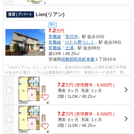
Lien(リアン)
賃貸 | アパート
敷0
7.2
万円
常磐線
「
荒川沖
」駅 徒歩15分
常磐線
「
ひたち野うしく
」駅 徒歩39分
常磐線
「
土浦
」駅 徒歩88分
築13年 / 48.25㎡
茨城県
稲敷郡阿見町
本郷
１丁目43-6
「Lien(リアン)」のここがイチオシ。徒歩33分の距離に土浦市立第三中学校
があるのも魅力。こちらは通風良好な物件です。家賃のカード決済で、賢く
ポイントを貯めませんか。丁寧かつ迅...
7.2
万
円
(管理費等：6,500円 )
0ヶ月
1ヶ月
敷金
礼金
2階 / 1LDK / 48.25㎡
7.2
万
円
(管理費等：6,500円 )
0ヶ月
1ヶ月
敷金
礼金
2階 / 1LDK / 48.25㎡