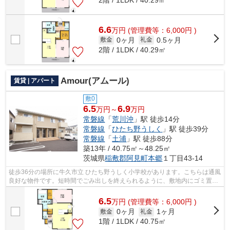
6.6
万
円
(管理費等：6,000円 )
0ヶ月
0.5ヶ月
敷金
礼金
2階 / 1LDK / 40.29㎡
Amour(アムール)
賃貸 | アパート
敷0
6.5
6.9
万円～
万円
常磐線
「
荒川沖
」駅 徒歩14分
常磐線
「
ひたち野うしく
」駅 徒歩39分
常磐線
「
土浦
」駅 徒歩88分
築13年 / 40.75㎡～48.25㎡
茨城県
稲敷郡阿見町
本郷
１丁目43-14
徒歩36分の場所に牛久市立 ひたち野うしく小学校があります。こちらは通風
良好な物件です。短時間でごみ出しを終えられるように、敷地内にゴミ置き
場をつけております。こちらの物件は...
6.5
万
円
(管理費等：6,000円 )
0ヶ月
1ヶ月
敷金
礼金
1階 / 1LDK / 40.75㎡