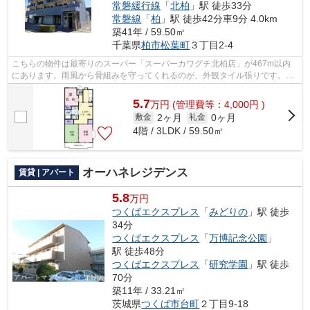
常磐緩行線
「
北柏
」駅 徒歩33分
常磐線
「
柏
」駅 徒歩42分車9分 4.0km
築41年 / 59.50㎡
千葉県
柏市
松葉町
３丁目2-4
こちらの物件は最寄りのスーパー「スーパーカワグチ北柏店」が467m以内
にあります。雨風から骨組みを守ってくれるのが、外観タイル張りです。2
駅利用可能でとても利便性の高い物件です...
5.7
万
円
(管理費等：4,000円 )
2ヶ月
0ヶ月
敷金
礼金
4階 / 3LDK / 59.50㎡
オーハネレジデンス
賃貸 | アパート
5.8
万円
つくばエクスプレス
「
みどりの
」駅 徒歩
34分
つくばエクスプレス
「
万博記念公園
」
駅 徒歩48分
つくばエクスプレス
「
研究学園
」駅 徒歩
70分
築11年 / 33.21㎡
茨城県
つくば市
台町
２丁目9-18