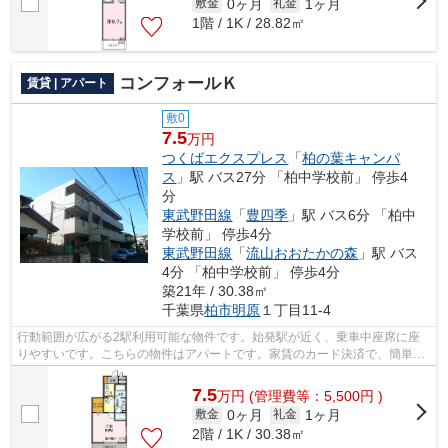
0ヶ月
1ヶ月
敷金
礼金
1階 / 1K / 28.82㎡
コンフォールＫ
賃貸 | アパート
敷0
7.5
万円
つくばエクスプレス
「
柏の葉キャンパ
ス
」駅 バス27分 「柏中学校前」 停歩4
分
東武野田線
「
豊四季
」駅 バス6分 「柏中
学校前」 停歩4分
東武野田線
「
流山おおたかの森
」駅 バス
4分 「柏中学校前」 停歩4分
築21年 / 30.38㎡
千葉県
柏市
明原
１丁目11-4
行動範囲が広がる2駅利用可能な物件です。始発駅が近く、乗車中座席に座
りやすいです。こちらの物件はアパートです。家賃のカード決済で、簡単・
便利に支払いが完了します。明るいスタ...
7.5
万
円
(管理費等：5,500円 )
0ヶ月
1ヶ月
敷金
礼金
2階 / 1K / 30.38㎡