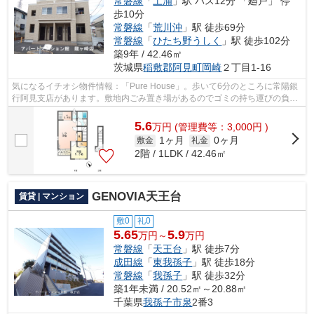
常磐線
「
土浦
」駅 バス12分 「廻戸」 停
歩10分
常磐線
「
荒川沖
」駅 徒歩69分
常磐線
「
ひたち野うしく
」駅 徒歩102分
築9年 / 42.46㎡
茨城県
稲敷郡阿見町
岡崎
２丁目1-16
気になるイチオシ物件情報：「Pure House」。歩いて6分のところに常陽銀
行阿見支店があります。敷地内ごみ置き場があるのでゴミの持ち運びの負担
を少しでも減らすことができます。築9...
5.6
万
円
(管理費等：3,000円 )
1ヶ月
0ヶ月
敷金
礼金
2階 / 1LDK / 42.46㎡
GENOVIA天王台
賃貸 | マンション
敷0
礼0
5.65
5.9
万円～
万円
常磐線
「
天王台
」駅 徒歩7分
成田線
「
東我孫子
」駅 徒歩18分
常磐線
「
我孫子
」駅 徒歩32分
築1年未満 / 20.52㎡～20.88㎡
千葉県
我孫子市
泉
2番3