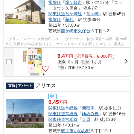
常磐線
「
龍ケ崎市
」駅 バス17分 「ニュ
ータウン久保台」 停歩7分
関東鉄道竜ケ崎線
「
竜ヶ崎
」駅 徒歩45分
常磐線
「
藤代
」駅 徒歩89分
築12年 / 57.80㎡
茨城県
龍ケ崎市
久保台
３丁目1-2
「グランドステージ久保台C」のここがイチオシ。徒歩10分の場所に龍ケ崎
市立 久保台小学校があります。ポイントやマイルが貯まりやすい。家賃をカ
ード決済することができます。こちら...
6.4
万
円
(管理費等：6,000円 )
0ヶ月
1ヶ月
敷金
礼金
2階 / 2DK / 57.80㎡
アリエス
賃貸 | アパート
敷0
6.45
万円
関東鉄道常総線
「
新取手
」駅 徒歩11分
関東鉄道常総線
「
ゆめみ野
」駅 徒歩16分
関東鉄道常総線
「
寺原
」駅 徒歩23分
築11年 / 49.14㎡
茨城県
取手市
ゆめみ野
５丁目19-1