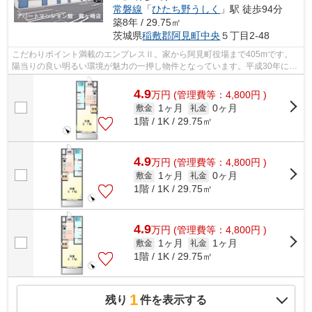
常磐線
「
ひたち野うしく
」駅 徒歩94分
築8年 / 29.75㎡
茨城県
稲敷郡阿見町
中央
５丁目2-48
こだわりポイント満載のエンプレスⅡ。家から阿見町役場まで405mです。
陽当りの良い明るい環境が魅力の一押し物件となっています。平成30年に建
設された物件です。稲敷郡阿見町の常磐線...
4.9
万
円
(管理費等：4,800円 )
1ヶ月
0ヶ月
敷金
礼金
1階 / 1K / 29.75㎡
4.9
万
円
(管理費等：4,800円 )
1ヶ月
0ヶ月
敷金
礼金
1階 / 1K / 29.75㎡
4.9
万
円
(管理費等：4,800円 )
1ヶ月
1ヶ月
敷金
礼金
1階 / 1K / 29.75㎡
1
残り
件を表示する