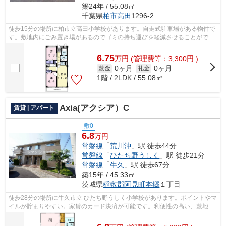
築24年 / 55.08㎡
千葉県
柏市
高田
1296-2
徒歩15分の場所に柏市立高田小学校があります。自走式駐車場がある物件で
す。敷地内にごみ置き場があるのでゴミの持ち運びを軽減させることができ
ます。防犯対策もバッチリなマンショ...
6.75
万
円
(管理費等：3,300円 )
0ヶ月
0ヶ月
敷金
礼金
1階 / 2LDK / 55.08㎡
Axia(アクシア）C
賃貸 | アパート
敷0
6.8
万円
常磐線
「
荒川沖
」駅 徒歩44分
常磐線
「
ひたち野うしく
」駅 徒歩21分
常磐線
「
牛久
」駅 徒歩67分
築15年 / 45.33㎡
茨城県
稲敷郡阿見町
本郷
１丁目
徒歩28分の場所に牛久市立 ひたち野うしく小学校があります。ポイントやマ
イルが貯まりやすい。家賃のカード決済が可能です。利便性の高い、敷地内
ゴミ置き場が付いています。物件を選...