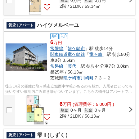
0万円
0万円
敷金
礼金
2階 / 2LDK / 59.34㎡
ハイツメルベーユ
賃貸 | アパート
敷0
礼0
6
万円
常磐線
「
龍ケ崎市
」駅 徒歩14分
関東鉄道竜ケ崎線
「
竜ヶ崎
」駅 徒歩50分
車8分 3.5km
常磐線
「
藤代
」駅 徒歩44分車7分 3.0km
築25年 / 56.13㎡
茨城県
龍ケ崎市
川崎町
７３－２
徒歩14分の距離に龍ヶ崎市立城西中学校があるのも魅力。入居者にとっても
扱いやすい敷地内ごみ置き場がついています。こちらの物件はアパートで
す。ニーズの高い家賃のカード決済が可...
6
万
円
(管理費等：5,000円 )
0ヶ月
0ヶ月
敷金
礼金
2階 / 2LDK / 56.13㎡
雫Ⅱ(しずく）
賃貸 | アパート