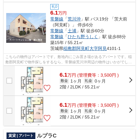
礼0
6.1
万円
常磐線
「
荒川沖
」駅 バス19分 「茨大前
（阿見町）」 停歩6分
常磐線
「
土浦
」駅 徒歩60分
常磐線
「
ひたち野うしく
」駅 徒歩88分
築15年 / 55.21㎡
茨城県
稲敷郡阿見町
大字阿見
4101-1
こちらの物件はアパートです。敷地内にごみ置き場があるアパートです。稲
敷郡阿見町で物件探しをするなら、常磐線荒川沖周辺の物件はいかがでしょ
うか。ryuugasaki@apa-to.co.jpからい...
6.1
万
円
(管理費等：3,500円 )
1ヶ月
0ヶ月
敷金
礼金
2階 / 2LDK / 55.21㎡
6.1
万
円
(管理費等：3,500円 )
1ヶ月
0ヶ月
敷金
礼金
2階 / 2LDK / 55.21㎡
ルプラC
賃貸 | アパート