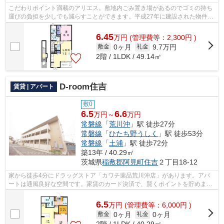
こだわりポイント満載のアリエス。敷地内ごみ置き場があるのでゴミの持ち
運びの負担を少しでも減らすことができます。平成27年に建設された物件で
す。最上階のアパートです。アパート...
6.45
万
円
(管理費等：2,300円 )
0ヶ月
9.7万円
敷金
礼金
2階 / 1LDK / 49.14㎡
D-room住吉
賃貸 | アパート
敷0
6.5
6.6
万円～
万円
常磐線
「
荒川沖
」駅 徒歩27分
常磐線
「
ひたち野うしく
」駅 徒歩53分
常磐線
「
土浦
」駅 徒歩72分
築13年 / 40.29㎡
茨城県
稲敷郡阿見町
住吉
２丁目18-12
家から徒歩4分にドラッグストア「カワチ薬品荒川沖店」があります。アパ
ートは通風良好な空間です。家賃のカード決済で、賢くポイントを貯めませ
んか。こちらの物件はアパートです。稲...
6.5
万
円
(管理費等：6,000円 )
0ヶ月
0ヶ月
敷金
礼金
2階 / 1LDK / 40.29㎡