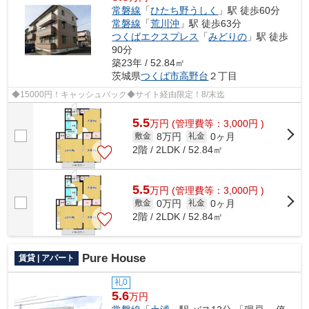
常磐線
「
ひたち野うしく
」駅 徒歩60分
常磐線
「
荒川沖
」駅 徒歩63分
つくばエクスプレス
「
みどりの
」駅 徒歩
90分
築23年 / 52.84㎡
茨城県
つくば市
高野台
２丁目
◆15000円！キャッシュバック◆サイト経由限定！8/末迄
5.5
万
円
(管理費等：3,000円 )
8万円
0ヶ月
敷金
礼金
2階 / 2LDK / 52.84㎡
5.5
万
円
(管理費等：3,000円 )
0万円
0ヶ月
敷金
礼金
2階 / 2LDK / 52.84㎡
Pure House
賃貸 | アパート
礼0
5.6
万円