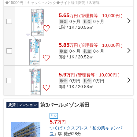
◆15000円！キャッシュバック◆サイト経由限定！8/末迄
5.65
万
円
(管理費等：10,000円 )
0ヶ月
0ヶ月
敷金
礼金
1階 / 1K / 20.55㎡
5.85
万
円
(管理費等：10,000円 )
0ヶ月
0ヶ月
敷金
礼金
3階 / 1K / 20.52㎡
5.9
万
円
(管理費等：10,000円 )
0万円
0万円
敷金
礼金
3階 / 1K / 20.88㎡
第3パールメゾン増田
賃貸 | マンション
礼0
5.7
万円
つくばエクスプレス
「
柏の葉キャンパ
ス
」駅 徒歩28分