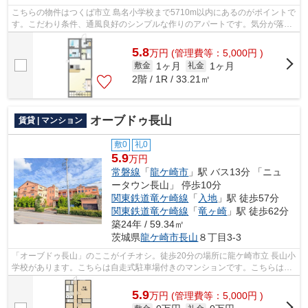
こちらの物件はつくば市立 島名小学校まで5710m以内にあるのがポイントで
す。こだわり条件、通風良好のシンプルな作りのアパートです。気分が落ち
た時には換気でリフレッシュしましょ...
5.8
万
円
(管理費等：5,000円 )
1ヶ月
1ヶ月
敷金
礼金
2階 / 1R / 33.21㎡
オーブドゥ長山
賃貸 | マンション
敷0
礼0
5.9
万円
常磐線
「
龍ケ崎市
」駅 バス13分 「ニュ
ータウン長山」 停歩10分
関東鉄道竜ケ崎線
「
入地
」駅 徒歩57分
関東鉄道竜ケ崎線
「
竜ヶ崎
」駅 徒歩62分
築24年 / 59.34㎡
茨城県
龍ケ崎市
長山
８丁目3-3
「オーブドゥ長山」のここがイチオシ。徒歩20分の場所に龍ケ崎市立 長山小
学校があります。こちらは自走式駐車場付きのマンションです。こちらはマ
ンションタイプになります。こだわり...
5.9
万
円
(管理費等：5,000円 )