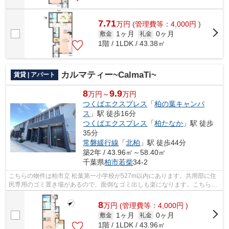
7.71
万
円
(管理費等：4,000円 )
1ヶ月
0ヶ月
敷金
礼金
1階 / 1LDK / 43.38㎡
カルマティー~CalmaTi~
賃貸 | アパート
8
9.9
万円～
万円
つくばエクスプレス
「
柏の葉キャンパ
ス
」駅 徒歩16分
つくばエクスプレス
「
柏たなか
」駅 徒歩
35分
常磐緩行線
「
北柏
」駅 徒歩44分
築2年 / 43.96㎡～58.40㎡
千葉県
柏市
若柴
34-2
こちらの物件は柏市立 松葉第一小学校が527m以内にあります。共用部に住
民専用のゴミ置き場があるので、面倒なゴミ出しも楽になります。こちらの
物件はアパートです。2023年築の物件で...
8
万
円
(管理費等：4,000円 )
1ヶ月
0ヶ月
敷金
礼金
1階 / 1LDK / 43.96㎡