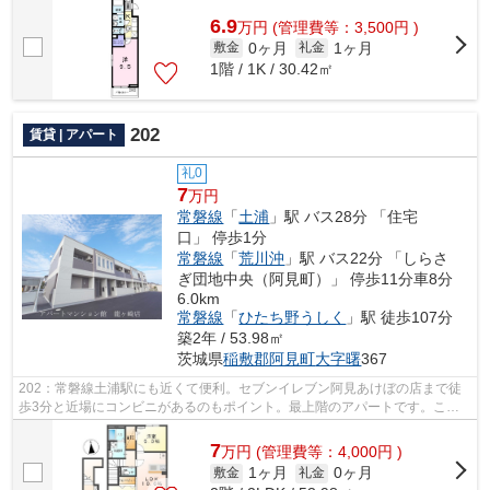
が無く、短時間でサッとゴミ出しを終え...
6.9
万
円
(管理費等：3,500円 )
0ヶ月
1ヶ月
敷金
礼金
1階 / 1K / 30.42㎡
202
賃貸 | アパート
礼0
7
万円
常磐線
「
土浦
」駅 バス28分 「住宅
口」 停歩1分
常磐線
「
荒川沖
」駅 バス22分 「しらさ
ぎ団地中央（阿見町）」 停歩11分車8分
6.0km
常磐線
「
ひたち野うしく
」駅 徒歩107分
築2年 / 53.98㎡
茨城県
稲敷郡阿見町
大字曙
367
202：常磐線土浦駅にも近くて便利。セブンイレブン阿見あけぼの店まで徒
歩3分と近場にコンビニがあるのもポイント。最上階のアパートです。こち
らの物件はアパートです。ココ常磐線土...
7
万
円
(管理費等：4,000円 )
1ヶ月
0ヶ月
敷金
礼金