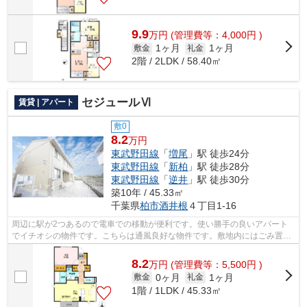
9.9
万
円
(管理費等：4,000円 )
1ヶ月
1ヶ月
敷金
礼金
2階 / 2LDK / 58.40㎡
セジュールⅥ
賃貸 | アパート
敷0
8.2
万円
東武野田線
「
増尾
」駅 徒歩24分
東武野田線
「
新柏
」駅 徒歩28分
東武野田線
「
逆井
」駅 徒歩30分
築10年 / 45.33㎡
千葉県
柏市
酒井根
４丁目1-16
周辺に駅が2つあるので電車での移動が便利です。使い勝手の良いアパート
でイチオシの物件です。こちらは通風良好な物件です。敷地内にはごみ置き
場も設置されています。明るいスタッフ...
8.2
万
円
(管理費等：5,500円 )
0ヶ月
1ヶ月
敷金
礼金
1階 / 1LDK / 45.33㎡