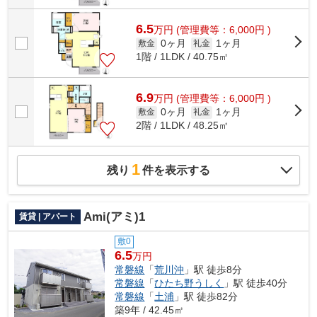
6.5
万
円
(管理費等：6,000円 )
0ヶ月
1ヶ月
敷金
礼金
1階 / 1LDK / 40.75㎡
6.9
万
円
(管理費等：6,000円 )
0ヶ月
1ヶ月
敷金
礼金
2階 / 1LDK / 48.25㎡
1
残り
件を表示する
Ami(アミ)1
賃貸 | アパート
敷0
6.5
万円
常磐線
「
荒川沖
」駅 徒歩8分
常磐線
「
ひたち野うしく
」駅 徒歩40分
常磐線
「
土浦
」駅 徒歩82分
築9年 / 42.45㎡