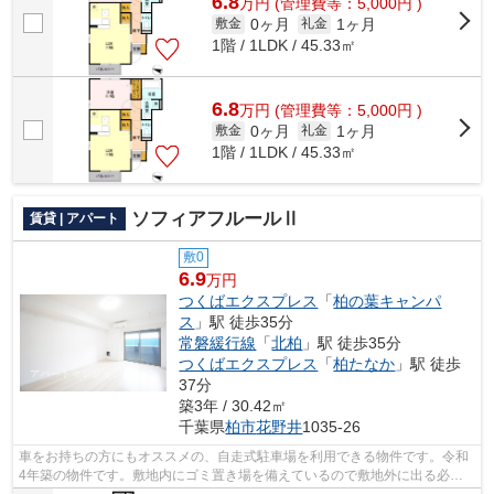
6.8
万
円
(管理費等：5,000円 )
0ヶ月
1ヶ月
敷金
礼金
1階 / 1LDK / 45.33㎡
6.8
万
円
(管理費等：5,000円 )
0ヶ月
1ヶ月
敷金
礼金
1階 / 1LDK / 45.33㎡
ソフィアフルールⅡ
賃貸 | アパート
敷0
6.9
万円
つくばエクスプレス
「
柏の葉キャンパ
ス
」駅 徒歩35分
常磐緩行線
「
北柏
」駅 徒歩35分
つくばエクスプレス
「
柏たなか
」駅 徒歩
37分
築3年 / 30.42㎡
千葉県
柏市
花野井
1035-26
車をお持ちの方にもオススメの、自走式駐車場を利用できる物件です。令和
4年築の物件です。敷地内にゴミ置き場を備えているので敷地外に出る必要