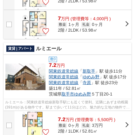
2階 / 2LDK / 53.98㎡
7
万
円
(管理費等：4,000円 )
1ヶ月
0ヶ月
敷金
礼金
2階 / 2LDK / 53.98㎡
ルミエール
賃貸 | アパート
敷0
7.2
万円
関東鉄道常総線
「
新取手
」駅 徒歩11分
関東鉄道常総線
「
ゆめみ野
」駅 徒歩17分
関東鉄道常総線
「
寺原
」駅 徒歩23分
築11年 / 52.81㎡
茨城県
取手市
ゆめみ野
５丁目20-1
ルミエール：関東鉄道常総線新取手駅にも近くて便利。近隣にあずま幼稚園
(391m)がある物件です。駅まで歩いて11分ほどの、魅力的な立地の物件で
す。敷地内にゴミ置き場を備えているの...
7.2
万
円
(管理費等：5,500円 )
0ヶ月
3万円
敷金
礼金
2階 / 1LDK / 52.81㎡