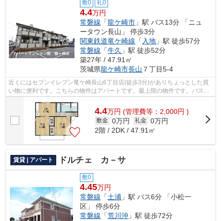
敷0
礼0
4.4
万円
常磐線
「
龍ケ崎市
」駅 バス13分 「ニュ
ータウン長山」 停歩3分
関東鉄道竜ケ崎線
「
入地
」駅 徒歩57分
常磐線
「
牛久
」駅 徒歩52分
築27年 / 47.91㎡
茨城県
龍ケ崎市
長山
７丁目5-4
近くにはセブンイレブン竜ケ崎長山6丁目店(徒歩3分)がありちょっとした買
い物に便利です。こちらの物件はアパートです。最上階の物件です。バス停
徒歩3分以内なので天気が悪い日も移動...
4.4
万
円
(管理費等：2,000円 )
0万円
0万円
敷金
礼金
2階 / 2DK / 47.91㎡
ドルチェ カ－サ
賃貸 | アパート
敷0
4.45
万円
常磐線
「
土浦
」駅 バス6分 「小松一
区」 停歩6分
常磐線
「
荒川沖
」駅 徒歩72分