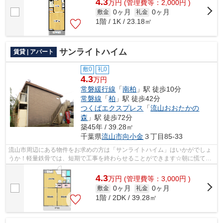
4.3
万
円
(管理費等：2,000円 )
0ヶ月
0ヶ月
敷金
礼金
1階 / 1K / 23.18㎡
サンライトハイム
賃貸 | アパート
敷0
礼0
4.3
万円
常磐緩行線
「
南柏
」駅 徒歩10分
常磐線
「
柏
」駅 徒歩42分
つくばエクスプレス
「
流山おおたかの
森
」駅 徒歩72分
築45年 / 39.28㎡
千葉県
流山市
向小金
３丁目85-33
流山市周辺にある物件をお求めの方は「サンライトハイム」はいかがでしょ
うか！軽量鉄骨では、短期で工事を終わらせることができます☆朝に慌てる
ことなく行動するために駅から徒歩10分...
4.3
万
円
(管理費等：3,000円 )
0ヶ月
0ヶ月
敷金
礼金
1階 / 2DK / 39.28㎡