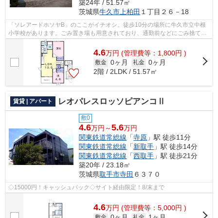
築24年 / 51.57㎡
茨城県
牛久市
上柏田
１丁目２６－18
「ソレアードホソヤB」のここがイチオシ。徒歩10分の場所に牛久市立中根
小学校があります。ごみ置き場も用意されており、通勤前などにごみ捨て可
能です。風通しの良いアパートは利便性...
4.6
万
円
(管理費等：1,800円 )
0ヶ月
0ヶ月
敷金
礼金
2階 / 2LDK / 51.57㎡
レオパレスロッソピアンコⅡ
賃貸 | アパート
敷0
4.6
5.6
万円～
万円
関東鉄道常総線
「
寺原
」駅 徒歩11分
関東鉄道常総線
「
新取手
」駅 徒歩14分
関東鉄道常総線
「
西取手
」駅 徒歩21分
築20年 / 23.18㎡
茨城県
取手市
寺田
６３７０
◇15000円！キャッシュバック◇サイト経由限定！8/末まで
4.6
万
円
(管理費等：5,000円 )
0ヶ月
1ヶ月
敷金
礼金