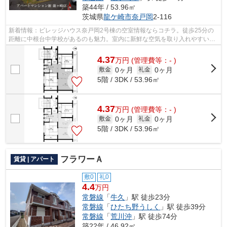
築44年 / 53.96㎡
茨城県
龍ケ崎市
奈戸岡
2-116
新着情報：ビレッジハウス奈戸岡2号棟の空室情報ならコチラ。徒歩25分の
距離に中根台中学校があるのも魅力。室内に新鮮な空気を取り入れやすい風
通しが良好な物件です。こちらはマンシ...
4.37
万
円
(管理費等：- )
0ヶ月
0ヶ月
敷金
礼金
5階 / 3DK / 53.96㎡
4.37
万
円
(管理費等：- )
0ヶ月
0ヶ月
敷金
礼金
5階 / 3DK / 53.96㎡
フラワーＡ
賃貸 | アパート
敷0
礼0
4.4
万円
常磐線
「
牛久
」駅 徒歩23分
常磐線
「
ひたち野うしく
」駅 徒歩39分
常磐線
「
荒川沖
」駅 徒歩74分
築22年 / 46.92㎡