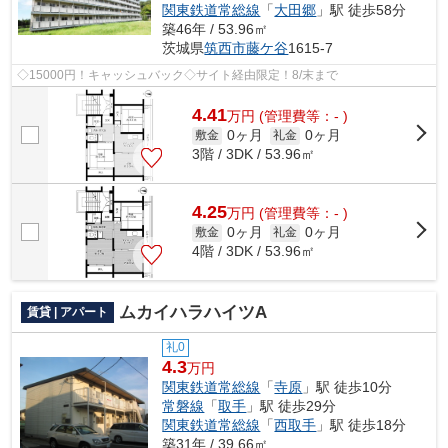
関東鉄道常総線
「
大田郷
」駅 徒歩58分
築46年 / 53.96㎡
茨城県
筑西市
藤ケ谷
1615-7
◇15000円！キャッシュバック◇サイト経由限定！8/末まで
4.41
万
円
(管理費等：- )
0ヶ月
0ヶ月
敷金
礼金
3階 / 3DK / 53.96㎡
4.25
万
円
(管理費等：- )
0ヶ月
0ヶ月
敷金
礼金
4階 / 3DK / 53.96㎡
ムカイハラハイツA
賃貸 | アパート
礼0
4.3
万円
関東鉄道常総線
「
寺原
」駅 徒歩10分
常磐線
「
取手
」駅 徒歩29分
関東鉄道常総線
「
西取手
」駅 徒歩18分
築31年 / 39.66㎡