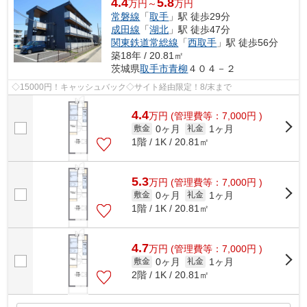
4.4
5.8
万円～
万円
常磐線
「
取手
」駅 徒歩29分
成田線
「
湖北
」駅 徒歩47分
関東鉄道常総線
「
西取手
」駅 徒歩56分
築18年 / 20.81㎡
茨城県
取手市
青柳
４０４－２
◇15000円！キャッシュバック◇サイト経由限定！8/末まで
4.4
万
円
(管理費等：7,000円 )
0ヶ月
1ヶ月
敷金
礼金
1階 / 1K / 20.81㎡
5.3
万
円
(管理費等：7,000円 )
0ヶ月
1ヶ月
敷金
礼金
1階 / 1K / 20.81㎡
4.7
万
円
(管理費等：7,000円 )
0ヶ月
1ヶ月
敷金
礼金
2階 / 1K / 20.81㎡