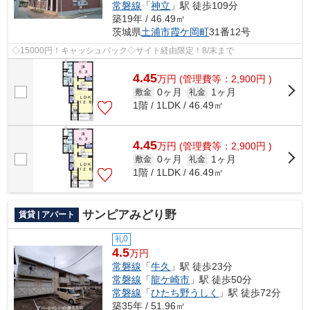
常磐線
「
神立
」駅 徒歩109分
築19年 / 46.49㎡
茨城県
土浦市
霞ケ岡町
31番12号
◇15000円！キャッシュバック◇サイト経由限定！8/末まで
4.45
万
円
(管理費等：2,900円 )
0ヶ月
1ヶ月
敷金
礼金
1階 / 1LDK / 46.49㎡
4.45
万
円
(管理費等：2,900円 )
0ヶ月
1ヶ月
敷金
礼金
1階 / 1LDK / 46.49㎡
サンピアみどり野
賃貸 | アパート
礼0
4.5
万円
常磐線
「
牛久
」駅 徒歩23分
常磐線
「
龍ケ崎市
」駅 徒歩50分
常磐線
「
ひたち野うしく
」駅 徒歩72分
築35年 / 51.96㎡