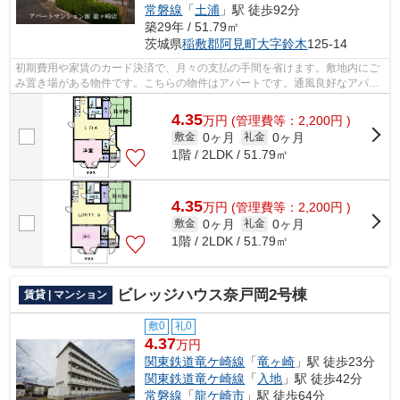
常磐線
「
土浦
」駅 徒歩92分
築29年 / 51.79㎡
茨城県
稲敷郡阿見町
大字鈴木
125-14
初期費用や家賃のカード決済で、月々の支払の手間を省けます。敷地内にご
み置き場がある物件です。こちらの物件はアパートです。通風良好なアパー
トです。地域に強い当社だから、稲敷...
4.35
万
円
(管理費等：2,200円 )
0ヶ月
0ヶ月
敷金
礼金
1階 / 2LDK / 51.79㎡
4.35
万
円
(管理費等：2,200円 )
0ヶ月
0ヶ月
敷金
礼金
1階 / 2LDK / 51.79㎡
ビレッジハウス奈戸岡2号棟
賃貸 | マンション
敷0
礼0
4.37
万円
関東鉄道竜ケ崎線
「
竜ヶ崎
」駅 徒歩23分
関東鉄道竜ケ崎線
「
入地
」駅 徒歩42分
常磐線
「
龍ケ崎市
」駅 徒歩64分