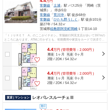
4.4
万円
常磐線
「
土浦
」駅 バス25分 「岡崎（茨
城県）」 停歩5分
常磐線
「
荒川沖
」駅 徒歩68分
常磐線
「
ひたち野うしく
」駅 徒歩101分
築27年 / 54.32㎡
茨城県
稲敷郡阿見町
岡崎
１丁目14-10
「ＩＪＵＲＥＴ A」のここがイチオシ。常陽銀行阿見支店が歩いて397mの
ところにあります。ATMに行かずとも、初期費用や家賃をカードで決済でき
ます。こちらの物件はアパートです。お...
4.4
万
円
(管理費等：2,000円 )
1ヶ月
0ヶ月
敷金
礼金
2階 / 2DK / 54.32㎡
4.4
万
円
(管理費等：2,000円 )
1ヶ月
0ヶ月
敷金
礼金
2階 / 2DK / 54.32㎡
レオパレスルーチェⅢ
賃貸 | マンション
敷0