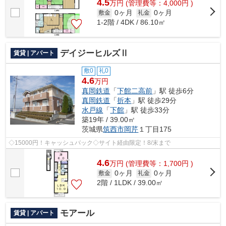
4.5
万
円
(管理費等：4,000円 )
0ヶ月
0ヶ月
敷金
礼金
1-2階 / 4DK / 86.10㎡
デイジーヒルズⅡ
賃貸 | アパート
敷0
礼0
4.6
万円
真岡鉄道
「
下館二高前
」駅 徒歩6分
真岡鉄道
「
折本
」駅 徒歩29分
水戸線
「
下館
」駅 徒歩33分
築19年 / 39.00㎡
茨城県
筑西市
岡芹
１丁目175
◇15000円！キャッシュバック◇サイト経由限定！8/末まで
4.6
万
円
(管理費等：1,700円 )
0ヶ月
0ヶ月
敷金
礼金
2階 / 1LDK / 39.00㎡
モアール
賃貸 | アパート