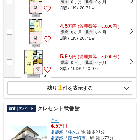
0ヶ月
0ヶ月
敷金
礼金
2階 / 1K / 26.71㎡
4.5
万
円
(管理費等：5,000円 )
0ヶ月
0ヶ月
敷金
礼金
2階 / 1K / 26.71㎡
5.9
万
円
(管理費等：5,000円 )
0ヶ月
0ヶ月
敷金
礼金
2階 / 1LDK / 40.07㎡
1
残り
件を表示する
クレセント弐番館
賃貸 | アパート
礼0
4.5
万円
常磐線
「
牛久
」駅 徒歩21分
常磐線
「
龍ケ崎市
」駅 徒歩73分