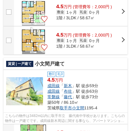
4.5
万
円
(管理費等：2,000円 )
1ヶ月
0ヶ月
敷金
礼金
1階 / 3LDK / 58.67㎡
4.5
万
円
(管理費等：2,000円 )
1ヶ月
0ヶ月
敷金
礼金
1階 / 3LDK / 58.67㎡
小文間戸建て
賃貸 | 一戸建て
敷0
礼0
4.5
万円
成田線
「
新木
」駅 徒歩59分
成田線
「
布佐
」駅 徒歩63分
常磐線
「
藤代
」駅 徒歩73分
築50年 / 86.10㎡
茨城県
取手市
小文間
1195-4
こちらの物件は3482m以内に取手市立 藤代南中学校があります。こちらの
物件は一戸建てです。成田線新木周辺に関する事なら、アパートマンション
館 取手店にお問い合わせ下さい。0297...