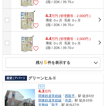
1階 / 2DK / 39.75㎡
4.3
万
円
(管理費等：2,000円 )
0ヶ月
0ヶ月
敷金
礼金
1階 / 2DK / 39.75㎡
4.4
万
円
(管理費等：2,000円 )
0ヶ月
0ヶ月
敷金
礼金
1階 / 2DK / 39.70㎡
5
残り
件を表示する
グリーンヒルⅡ
賃貸 | アパート
礼0
4.3
万円
関東鉄道常総線
「
西取手
」駅 徒歩5分
関東鉄道常総線
「
寺原
」駅 徒歩10分
常磐線
「
取手
」駅 徒歩27分