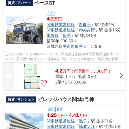
ベースST
賃貸 | アパート
礼0
4.2
万円
関東鉄道常総線
「
新取手
」駅 徒歩4分
関東鉄道常総線
「
ゆめみ野
」駅 徒歩15分
常磐線
「
取手
」駅 徒歩41分
築50年 / 30.60㎡
茨城県
取手市
新取手
１丁目9-6
こだわりポイント満載のベースST。関東鉄道常総線新取手駅周辺物件：ベー
スST。最上階の物件です。徒歩4分で駅にアクセス可能な、魅力的な駅近物
件です。アパートマンション館 取手店...
4.2
万
円
(管理費等：3,000円 )
1ヶ月
0ヶ月
敷金
礼金
2階 / 2K / 30.60㎡
ビレッジハウス関城1号棟
賃貸 | マンション
敷0
礼0
4.25
4.41
万円～
万円
関東鉄道常総線
「
黒子
」駅 徒歩31分
関東鉄道常総線
「
騰波ノ江
」駅 徒歩51分