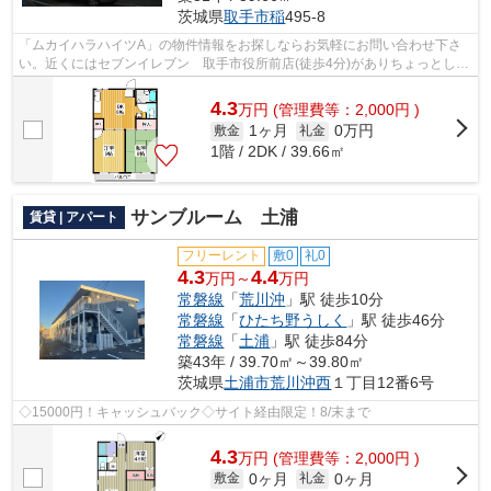
茨城県
取手市
稲
495-8
「ムカイハラハイツA」の物件情報をお探しならお気軽にお問い合わせ下さ
い。近くにはセブンイレブン 取手市役所前店(徒歩4分)がありちょっとした
買い物に便利です。こちらの物件はア...
4.3
万
円
(管理費等：2,000円 )
1ヶ月
0万円
敷金
礼金
1階 / 2DK / 39.66㎡
サンブルーム 土浦
賃貸 | アパート
フリーレント
敷0
礼0
4.3
4.4
万円～
万円
常磐線
「
荒川沖
」駅 徒歩10分
常磐線
「
ひたち野うしく
」駅 徒歩46分
常磐線
「
土浦
」駅 徒歩84分
築43年 / 39.70㎡～39.80㎡
茨城県
土浦市
荒川沖西
１丁目12番6号
◇15000円！キャッシュバック◇サイト経由限定！8/末まで
4.3
万
円
(管理費等：2,000円 )
0ヶ月
0ヶ月
敷金
礼金