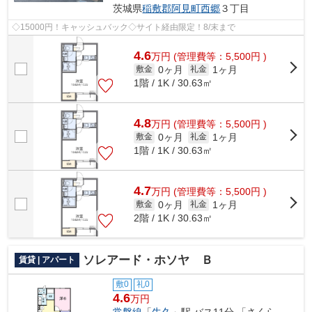
茨城県
稲敷郡阿見町
西郷
３丁目
◇15000円！キャッシュバック◇サイト経由限定！8/末まで
4.6
万
円
(管理費等：5,500円 )
0ヶ月
1ヶ月
敷金
礼金
1階 / 1K / 30.63㎡
4.8
万
円
(管理費等：5,500円 )
0ヶ月
1ヶ月
敷金
礼金
1階 / 1K / 30.63㎡
4.7
万
円
(管理費等：5,500円 )
0ヶ月
1ヶ月
敷金
礼金
2階 / 1K / 30.63㎡
ソレアード・ホソヤ Ｂ
賃貸 | アパート
敷0
礼0
4.6
万円
常磐線
「
牛久
」駅 バス11分 「さくら