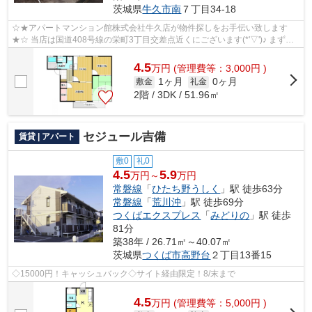
茨城県
牛久市
南
７丁目34-18
☆★アパートマンション館株式会社牛久店が物件探しをお手伝い致します
★☆ 当店は国道408号線の栄町3丁目交差点近くにございます(*'▽')♪ まずは
お気軽に029(878)3700までお電...
4.5
万
円
(管理費等：3,000円 )
1ヶ月
0ヶ月
敷金
礼金
2階 / 3DK / 51.96㎡
セジュール吉備
賃貸 | アパート
敷0
礼0
4.5
5.9
万円～
万円
常磐線
「
ひたち野うしく
」駅 徒歩63分
常磐線
「
荒川沖
」駅 徒歩69分
つくばエクスプレス
「
みどりの
」駅 徒歩
81分
築38年 / 26.71㎡～40.07㎡
茨城県
つくば市
高野台
２丁目13番15
◇15000円！キャッシュバック◇サイト経由限定！8/末まで
4.5
万
円
(管理費等：5,000円 )