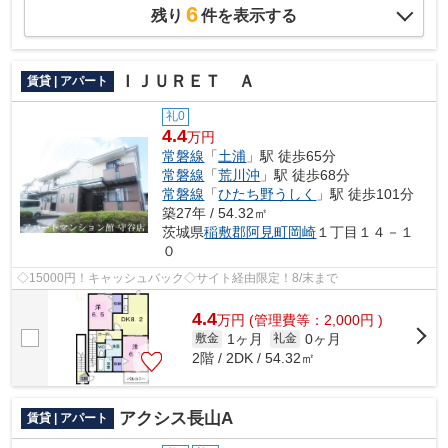
6
残り
件を表示する
ＩＪＵＲＥＴ Ａ
賃貸 | アパート
礼0
4.4
万円
常磐線
「
土浦
」駅 徒歩65分
常磐線
「
荒川沖
」駅 徒歩68分
常磐線
「
ひたち野うしく
」駅 徒歩101分
築27年 / 54.32㎡
茨城県
稲敷郡阿見町
岡崎
１丁目１４－１
０
◇15000円！キャッシュバック◇サイト経由限定！8/末まで
4.4
万
円
(管理費等：2,000円 )
1ヶ月
0ヶ月
敷金
礼金
2階 / 2DK / 54.32㎡
アクシス長山A
賃貸 | アパート