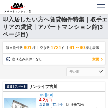
即入居したい方へ賃貸物件特集｜取手エ
リアの賃貸｜アパートマンション館(3
ページ目)
801
1721
61～90
該当物件数
棟
空き数
件
棟を表示
変更
絞り込み条件：
なし
サンライフ古川
賃貸 | アパート
敷0
礼0
4.2
万円
常磐線
「
荒川沖
」駅 徒歩73分