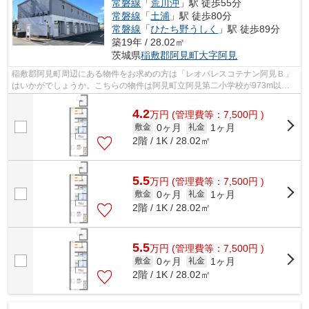
常磐線
「
荒川沖
」駅 徒歩55分
常磐線
「
土浦
」駅 徒歩80分
常磐線
「
ひたち野うしく
」駅 徒歩89分
築19年 / 28.02㎡
茨城県
稲敷郡阿見町
大字阿見
稲敷郡阿見町周辺にある物件をお求めの方は「レオパレスコテナン阿見Ｂ」
はいかがでしょうか。こちらの物件は阿見町立阿見第二小学校が973m以内
にあります。こちらの物件はアパートで...
4.2
万
円
(管理費等：7,500円 )
0ヶ月
1ヶ月
敷金
礼金
2階 / 1K / 28.02㎡
5.5
万
円
(管理費等：7,500円 )
0ヶ月
1ヶ月
敷金
礼金
2階 / 1K / 28.02㎡
5.5
万
円
(管理費等：7,500円 )
0ヶ月
1ヶ月
敷金
礼金
2階 / 1K / 28.02㎡