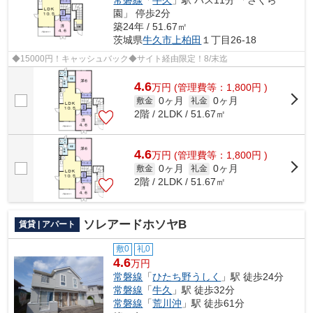
園」 停歩2分
築24年 / 51.67㎡
茨城県
牛久市
上柏田
１丁目26-18
◆15000円！キャッシュバック◆サイト経由限定！8/末迄
4.6
万
円
(管理費等：1,800円 )
0ヶ月
0ヶ月
敷金
礼金
2階 / 2LDK / 51.67㎡
4.6
万
円
(管理費等：1,800円 )
0ヶ月
0ヶ月
敷金
礼金
2階 / 2LDK / 51.67㎡
ソレアードホソヤB
賃貸 | アパート
敷0
礼0
4.6
万円
常磐線
「
ひたち野うしく
」駅 徒歩24分
常磐線
「
牛久
」駅 徒歩32分
常磐線
「
荒川沖
」駅 徒歩61分