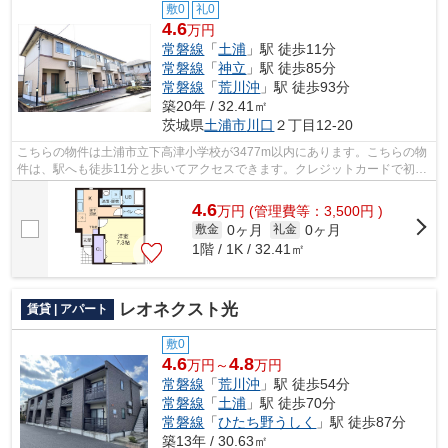
敷0
礼0
4.6
万円
常磐線
「
土浦
」駅 徒歩11分
常磐線
「
神立
」駅 徒歩85分
常磐線
「
荒川沖
」駅 徒歩93分
築20年 / 32.41㎡
茨城県
土浦市
川口
２丁目12-20
こちらの物件は土浦市立下高津小学校が3477m以内にあります。こちらの物
件は、駅へも徒歩11分と歩いてアクセスできます。クレジットカードで初期
費用をお支払いいただける物件です。こ...
4.6
万
円
(管理費等：3,500円 )
0ヶ月
0ヶ月
敷金
礼金
1階 / 1K / 32.41㎡
レオネクスト光
賃貸 | アパート
敷0
4.6
4.8
万円～
万円
常磐線
「
荒川沖
」駅 徒歩54分
常磐線
「
土浦
」駅 徒歩70分
常磐線
「
ひたち野うしく
」駅 徒歩87分
築13年 / 30.63㎡