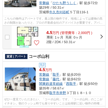
常磐線
「
ひたち野うしく
」駅 徒歩72分
築29年 / 50.31㎡
茨城県
牛久市
刈谷町
５丁目116-1
こちらの物件はアパートです。最上階の物件です。地域によっては建物の高
さの制限があったりと、プロの不動産会社のアドバイスが重要です。アパー
トマンション館 牛久店は牛久市の不...
4.5
万
円
(管理費等：2,000円 )
1ヶ月
0ヶ月
敷金
礼金
2階 / 2DK / 50.31㎡
コーポ山利
賃貸 | アパート
礼0
4.5
万円
常磐線
「
取手
」駅 徒歩20分
常磐線
「
藤代
」駅 徒歩62分
関東鉄道常総線
「
西取手
」駅 徒歩50分
築35年 / 58.67㎡
茨城県
取手市
井野
３丁目１８−１０
ぜひ一度見ていただきたい、「コーポ山利」です。「コーポ山利」のここが
イチオシ。朝のラッシュ時でも座りやすいことは始発駅に近い物件の特権で
す。こちらの物件はアパートです。常...