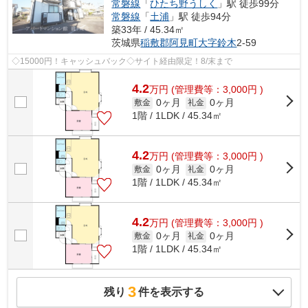
常磐線
「
ひたち野うしく
」駅 徒歩99分
常磐線
「
土浦
」駅 徒歩94分
築33年 / 45.34㎡
茨城県
稲敷郡阿見町
大字鈴木
2-59
◇15000円！キャッシュバック◇サイト経由限定！8/末まで
4.2
万
円
(管理費等：3,000円 )
0ヶ月
0ヶ月
敷金
礼金
1階 / 1LDK / 45.34㎡
4.2
万
円
(管理費等：3,000円 )
0ヶ月
0ヶ月
敷金
礼金
1階 / 1LDK / 45.34㎡
4.2
万
円
(管理費等：3,000円 )
0ヶ月
0ヶ月
敷金
礼金
1階 / 1LDK / 45.34㎡
3
残り
件を表示する