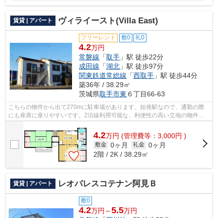
ヴィライースト(Villa East)
賃貸 | アパート
フリーレント
敷0
礼0
4.2
万円
常磐線
「
取手
」駅 徒歩22分
成田線
「
湖北
」駅 徒歩97分
関東鉄道常総線
「
西取手
」駅 徒歩44分
築36年 / 38.29㎡
茨城県
取手市
東
６丁目66-63
こちらの物件から出て270mに駐車場があります。始発駅なので、通勤の際
にも座席に座りやすいです。2沿線利用可能な、利便性の高い立地の物件で
す。最上階のアパートです。アパートマン...
4.2
万
円
(管理費等：3,000円 )
0ヶ月
0ヶ月
敷金
礼金
2階 / 2K / 38.29㎡
レオパレスコテナン阿見Ｂ
賃貸 | アパート
敷0
4.2
5.5
万円～
万円