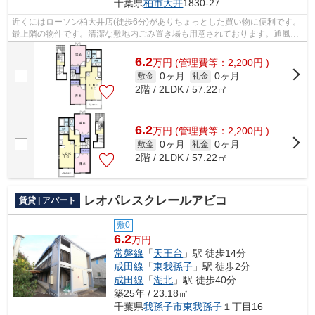
千葉県
柏市
大井
1830-27
近くにはローソン柏大井店(徒歩6分)がありちょっとした買い物に便利です。
最上階の物件です。清潔な敷地内ごみ置き場も用意されております。通風良
好な条件は健康面でも大切です。そん...
6.2
万
円
(管理費等：2,200円 )
0ヶ月
0ヶ月
敷金
礼金
2階 / 2LDK / 57.22㎡
6.2
万
円
(管理費等：2,200円 )
0ヶ月
0ヶ月
敷金
礼金
2階 / 2LDK / 57.22㎡
レオパレスクレールアビコ
賃貸 | アパート
敷0
6.2
万円
常磐線
「
天王台
」駅 徒歩14分
成田線
「
東我孫子
」駅 徒歩2分
成田線
「
湖北
」駅 徒歩40分
築25年 / 23.18㎡
千葉県
我孫子市
東我孫子
１丁目16