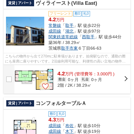
ヴィライースト(Villa East)
賃貸 | アパート
フリーレント
敷0
礼0
4.2
万円
常磐線
「
取手
」駅 徒歩22分
成田線
「
湖北
」駅 徒歩97分
関東鉄道常総線
「
西取手
」駅 徒歩44分
築36年 / 38.29㎡
茨城県
取手市
東
６丁目66-63
こちらの物件から出て270mに駐車場があります。始発駅なので、通勤の際
にも座席に座りやすいです。2沿線利用可能な、利便性の高い立地の物件で
す。最上階のアパートです。アパートマン...
4.2
万
円
(管理費等：3,000円 )
0ヶ月
0ヶ月
敷金
礼金
2階 / 2K / 38.29㎡
コンフォルターブルＡ
賃貸 | アパート
敷0
礼0
4.3
万円
成田線
「
布佐
」駅 徒歩10分
成田線
「
木下
」駅 徒歩19分