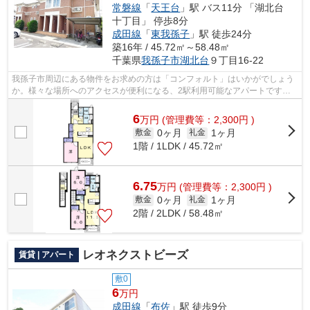
常磐線
「
天王台
」駅 バス11分 「湖北台
十丁目」 停歩8分
成田線
「
東我孫子
」駅 徒歩24分
築16年 / 45.72㎡～58.48㎡
千葉県
我孫子市
湖北台
９丁目16-22
我孫子市周辺にある物件をお求めの方は「コンフォルト」はいかがでしょう
か。様々な場所へのアクセスが便利になる、2駅利用可能なアパートです。
こちらの物件はアパートです。駅まで徒...
6
万
円
(管理費等：2,300円 )
0ヶ月
1ヶ月
敷金
礼金
1階 / 1LDK / 45.72㎡
6.75
万
円
(管理費等：2,300円 )
0ヶ月
1ヶ月
敷金
礼金
2階 / 2LDK / 58.48㎡
レオネクストビーズ
賃貸 | アパート
敷0
6
万円
成田線
「
布佐
」駅 徒歩9分