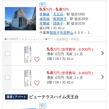
敷0
5.5
5.8
万円～
万円
常磐線
「
天王台
」駅 徒歩19分
成田線
「
東我孫子
」駅 徒歩20分
常磐線
「
我孫子
」駅 徒歩31分
築13年 / 31.41㎡
千葉県
我孫子市
高野山
３３０－１
◆15000円！キャッシュバック◆サイト経由限定！8/末迄
5.5
万
円
(管理費等：6,000円 )
0万円
1ヶ月
敷金
礼金
1階 / 1K / 31.41㎡
5.8
万
円
(管理費等：6,000円 )
0万円
1ヶ月
敷金
礼金
2階 / 1K / 31.41㎡
ビューテラスハイム天王台
賃貸 | アパート
敷0