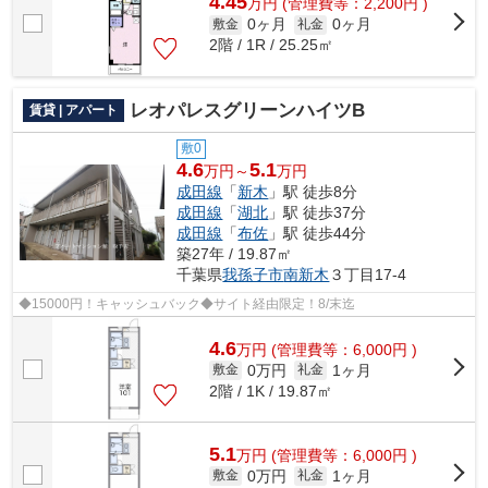
4.45
万
円
(管理費等：2,200円 )
0ヶ月
0ヶ月
敷金
礼金
2階 / 1R / 25.25㎡
レオパレスグリーンハイツB
賃貸 | アパート
敷0
4.6
5.1
万円～
万円
成田線
「
新木
」駅 徒歩8分
成田線
「
湖北
」駅 徒歩37分
成田線
「
布佐
」駅 徒歩44分
築27年 / 19.87㎡
千葉県
我孫子市
南新木
３丁目17-4
◆15000円！キャッシュバック◆サイト経由限定！8/末迄
4.6
万
円
(管理費等：6,000円 )
0万円
1ヶ月
敷金
礼金
2階 / 1K / 19.87㎡
5.1
万
円
(管理費等：6,000円 )
0万円
1ヶ月
敷金
礼金