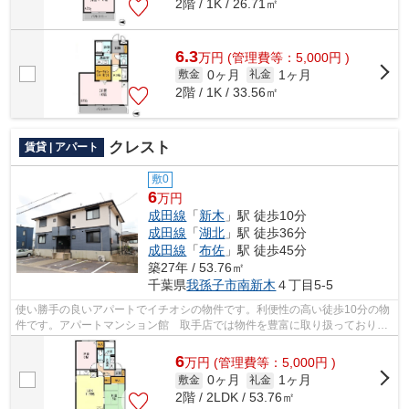
2階 / 1K / 26.71㎡
6.3
万
円
(管理費等：5,000円 )
0ヶ月
1ヶ月
敷金
礼金
2階 / 1K / 33.56㎡
クレスト
賃貸 | アパート
敷0
6
万円
成田線
「
新木
」駅 徒歩10分
成田線
「
湖北
」駅 徒歩36分
成田線
「
布佐
」駅 徒歩45分
築27年 / 53.76㎡
千葉県
我孫子市
南新木
４丁目5-5
使い勝手の良いアパートでイチオシの物件です。利便性の高い徒歩10分の物
件です。アパートマンション館 取手店では物件を豊富に取り扱っておりま
す。詳細は0297-72-1181からご確認く...
6
万
円
(管理費等：5,000円 )
0ヶ月
1ヶ月
敷金
礼金
2階 / 2LDK / 53.76㎡