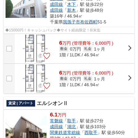
成田線
「
木下
」駅 徒歩22分
成田線
「
新木
」駅 徒歩48分
築16年 / 46.94㎡
千葉県
我孫子市
布佐酉町
51-5
◆15000円！キャッシュバック◆サイト経由限定！8/末迄
6
万
円
(管理費等：6,000円 )
0万円
1ヶ月
敷金
礼金
1階 / 1LDK / 46.94㎡
6
万
円
(管理費等：6,000円 )
0万円
1ヶ月
敷金
礼金
1階 / 1LDK / 46.94㎡
エルシオンⅡ
賃貸 | アパート
6.1
万円
常磐線
「
取手
」駅 徒歩27分
成田線
「
湖北
」駅 徒歩103分
関東鉄道常総線
「
西取手
」駅 徒歩50分