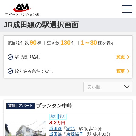
JR成田線の駅選択画面
90
130
1～30
該当物件数
棟
空き数
件
棟を表示
駅で絞り込む
変更
変更
絞り込み条件：
なし
プランタン中峠
賃貸 | アパート
敷0
礼0
3.2
万円
成田線
「
湖北
」駅 徒歩13分
成田線
「
東我孫子
」駅 徒歩30分