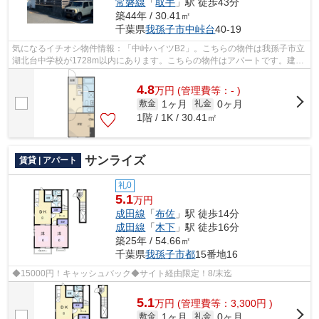
常磐線
「
取手
」駅 徒歩43分
築44年 / 30.41㎡
千葉県
我孫子市
中峠台
40-19
気になるイチオシ物件情報：「中峠ハイツB2」。こちらの物件は我孫子市立
湖北台中学校が1728m以内にあります。こちらの物件はアパートです。建物
の共用部にゴミ置き場があるので、外部...
4.8
万
円
(管理費等：- )
1ヶ月
0ヶ月
敷金
礼金
1階 / 1K / 30.41㎡
サンライズ
賃貸 | アパート
礼0
5.1
万円
成田線
「
布佐
」駅 徒歩14分
成田線
「
木下
」駅 徒歩16分
築25年 / 54.66㎡
千葉県
我孫子市
都
15番地16
◆15000円！キャッシュバック◆サイト経由限定！8/末迄
5.1
万
円
(管理費等：3,300円 )
1ヶ月
0ヶ月
敷金
礼金