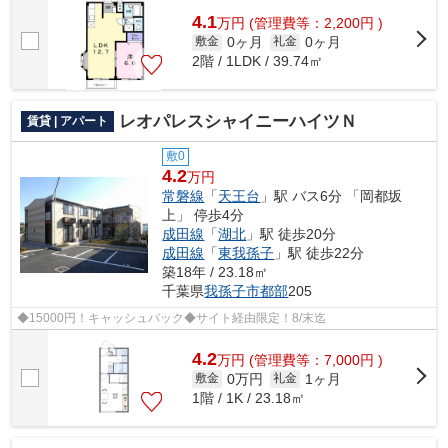
4.1
万
円
(管理費等：2,200円 )
0ヶ月
0ヶ月
敷金
礼金
2階 / 1LDK / 39.74㎡
レオパレスシャイニーハイツＮ
賃貸 | アパート
敷0
4.2
万円
常磐線
「
天王台
」駅 バス6分 「岡都坂
上」 停歩4分
成田線
「
湖北
」駅 徒歩20分
成田線
「
東我孫子
」駅 徒歩22分
築18年 / 23.18㎡
千葉県
我孫子市
都部
205
◆15000円！キャッシュバック◆サイト経由限定！8/末迄
4.2
万
円
(管理費等：7,000円 )
0万円
1ヶ月
敷金
礼金
1階 / 1K / 23.18㎡