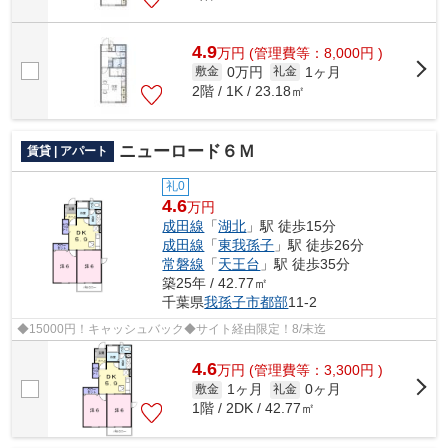
4.9
万
円
(管理費等：8,000円 )
0万円
1ヶ月
敷金
礼金
2階 / 1K / 23.18㎡
ニューロード６Ｍ
賃貸 | アパート
礼0
4.6
万円
成田線
「
湖北
」駅 徒歩15分
成田線
「
東我孫子
」駅 徒歩26分
常磐線
「
天王台
」駅 徒歩35分
築25年 / 42.77㎡
千葉県
我孫子市
都部
11-2
◆15000円！キャッシュバック◆サイト経由限定！8/末迄
4.6
万
円
(管理費等：3,300円 )
1ヶ月
0ヶ月
敷金
礼金
1階 / 2DK / 42.77㎡