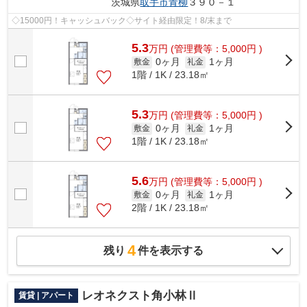
茨城県
取手市
青柳
３９０－１
◇15000円！キャッシュバック◇サイト経由限定！8/末まで
5.3
万
円
(管理費等：5,000円 )
0ヶ月
1ヶ月
敷金
礼金
1階 / 1K / 23.18㎡
5.3
万
円
(管理費等：5,000円 )
0ヶ月
1ヶ月
敷金
礼金
1階 / 1K / 23.18㎡
5.6
万
円
(管理費等：5,000円 )
0ヶ月
1ヶ月
敷金
礼金
2階 / 1K / 23.18㎡
4
残り
件を表示する
レオネクスト角小林Ⅱ
賃貸 | アパート