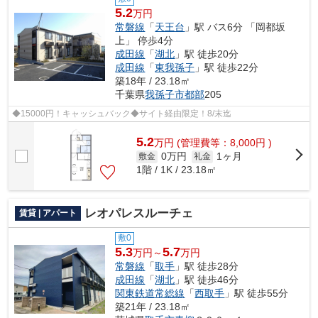
5.2
万円
常磐線
「
天王台
」駅 バス6分 「岡都坂
上」 停歩4分
成田線
「
湖北
」駅 徒歩20分
成田線
「
東我孫子
」駅 徒歩22分
築18年 / 23.18㎡
千葉県
我孫子市
都部
205
◆15000円！キャッシュバック◆サイト経由限定！8/末迄
5.2
万
円
(管理費等：8,000円 )
0万円
1ヶ月
敷金
礼金
1階 / 1K / 23.18㎡
レオパレスルーチェ
賃貸 | アパート
敷0
5.3
5.7
万円～
万円
常磐線
「
取手
」駅 徒歩28分
成田線
「
湖北
」駅 徒歩46分
関東鉄道常総線
「
西取手
」駅 徒歩55分
築21年 / 23.18㎡