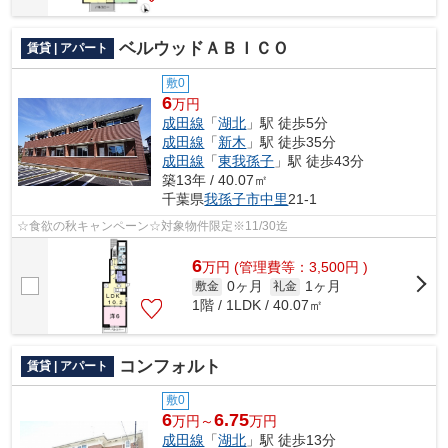
ベルウッドＡＢＩＣＯ
賃貸 | アパート
敷0
6
万円
成田線
「
湖北
」駅 徒歩5分
成田線
「
新木
」駅 徒歩35分
成田線
「
東我孫子
」駅 徒歩43分
築13年 / 40.07㎡
千葉県
我孫子市
中里
21-1
☆食欲の秋キャンペーン☆対象物件限定※11/30迄
6
万
円
(管理費等：3,500円 )
0ヶ月
1ヶ月
敷金
礼金
1階 / 1LDK / 40.07㎡
コンフォルト
賃貸 | アパート
敷0
6
6.75
万円～
万円
成田線
「
湖北
」駅 徒歩13分