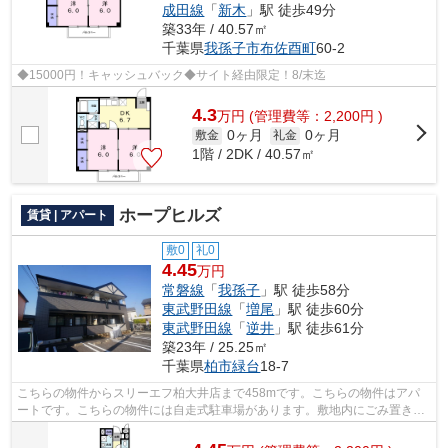
成田線
「
新木
」駅 徒歩49分
築33年 / 40.57㎡
千葉県
我孫子市
布佐酉町
60-2
◆15000円！キャッシュバック◆サイト経由限定！8/末迄
4.3
万
円
(管理費等：2,200円 )
0ヶ月
0ヶ月
敷金
礼金
1階 / 2DK / 40.57㎡
ホープヒルズ
賃貸 | アパート
敷0
礼0
4.45
万円
常磐線
「
我孫子
」駅 徒歩58分
東武野田線
「
増尾
」駅 徒歩60分
東武野田線
「
逆井
」駅 徒歩61分
築23年 / 25.25㎡
千葉県
柏市
緑台
18-7
こちらの物件からスリーエフ柏大井店まで458mです。こちらの物件はアパ
ートです。こちらの物件には自走式駐車場があります。敷地内にごみ置き場
のあるアパートです。物件数豊富なアパ...