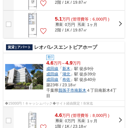
2階 / 1K / 19.87㎡
5.1
万
円
(管理費等：6,000円 )
0万円
1ヶ月
敷金
礼金
2階 / 1K / 19.87㎡
レオパレスエントピアホープ
賃貸 | アパート
敷0
4.6
4.9
万円～
万円
成田線
「
新木
」駅 徒歩9分
成田線
「
湖北
」駅 徒歩39分
成田線
「
布佐
」駅 徒歩40分
築23年 / 23.18㎡
千葉県
我孫子市
南新木
４丁目南新木4丁
目
◆15000円！キャッシュバック◆サイト経由限定！8/末迄
4.6
万
円
(管理費等：8,000円 )
0万円
1ヶ月
敷金
礼金
1階 / 1K / 23.18㎡