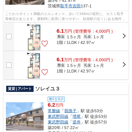
築3年 / 42.97㎡
茨城県
取手市
吉田
137-1
こだわりポイント満載のエルシオンⅡ。歩いて348mの場所に、カスミ取手
青柳店があります。通勤時に座席に座りやすい、始発駅の近くにある物件は
いかがですか。令和5年に建設された物件...
6.1
万
円
(管理費等：4,000円 )
1.5ヶ月
1ヶ月
敷金
礼金
1階 / 1LDK / 42.97㎡
6.1
万
円
(管理費等：4,000円 )
1.5ヶ月
1ヶ月
敷金
礼金
1階 / 1LDK / 42.97㎡
ソレイユ３
賃貸 | アパート
敷0
礼0
6.2
万円
常磐線
「
我孫子
」駅 徒歩53分
東武野田線
「
増尾
」駅 徒歩53分
東武野田線
「
逆井
」駅 徒歩57分
築20年 / 57.22㎡