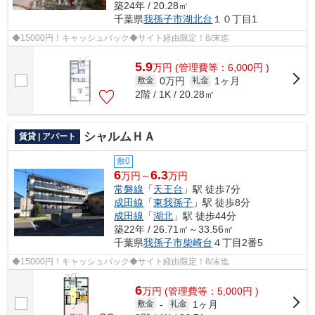
築24年 / 20.28㎡
千葉県
我孫子市
湖北台
１０丁目1
◆15000円！キャッシュバック◆サイト経由限定！8/末迄
5.9
万
円
(管理費等：6,000円 )
0万円
1ヶ月
敷金
礼金
2階 / 1K / 20.28㎡
シャルムＨＡ
賃貸 | アパート
敷0
6
6.3
万円～
万円
常磐線
「
天王台
」駅 徒歩7分
成田線
「
東我孫子
」駅 徒歩8分
成田線
「
湖北
」駅 徒歩44分
築22年 / 26.71㎡～33.56㎡
千葉県
我孫子市
柴崎台
４丁目2番5
◆15000円！キャッシュバック◆サイト経由限定！8/末迄
6
万
円
(管理費等：5,000円 )
1ヶ月
敷金
-
礼金