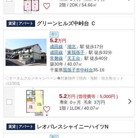
2階 / 2DK / 54.66㎡
グリーンヒルズ中峠台 Ｃ
賃貸 | アパート
敷0
5.2
万円
成田線
「
湖北
」駅 徒歩17分
成田線
「
東我孫子
」駅 徒歩32分
常磐線
「
天王台
」駅 徒歩40分
築30年 / 40.07㎡
千葉県
我孫子市
中峠台
35-16
◇オータムグルメキャンペーン◆対象物件で焼肉・海鮮・焼き鳥セット
♪11/30迄
5.2
万
円
(管理費等：5,000円 )
0ヶ月
3万円
敷金
礼金
1階 / 1LDK / 40.07㎡
レオパレスシャイニーハイツN
賃貸 | アパート
敷0