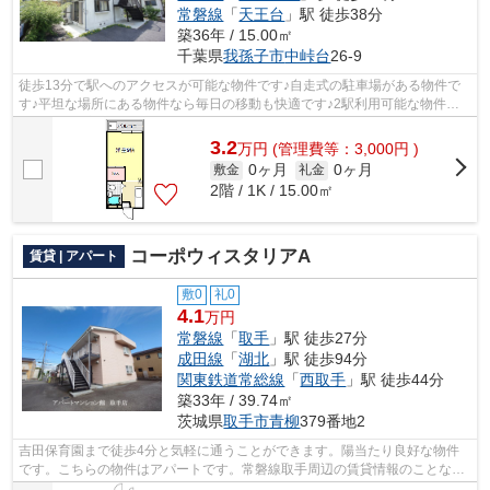
常磐線
「
天王台
」駅 徒歩38分
築36年 / 15.00㎡
千葉県
我孫子市
中峠台
26‐9
徒歩13分で駅へのアクセスが可能な物件です♪自走式の駐車場がある物件で
す♪平坦な場所にある物件なら毎日の移動も快適です♪2駅利用可能な物件で
移動範囲が広がります♪気になる情報を見...
3.2
万
円
(管理費等：3,000円 )
0ヶ月
0ヶ月
敷金
礼金
2階 / 1K / 15.00㎡
コーポウィスタリアA
賃貸 | アパート
敷0
礼0
4.1
万円
常磐線
「
取手
」駅 徒歩27分
成田線
「
湖北
」駅 徒歩94分
関東鉄道常総線
「
西取手
」駅 徒歩44分
築33年 / 39.74㎡
茨城県
取手市
青柳
379番地2
吉田保育園まで徒歩4分と気軽に通うことができます。陽当たり良好な物件
です。こちらの物件はアパートです。常磐線取手周辺の賃貸情報のことな
ら、地域に特化したアパートマンション館...