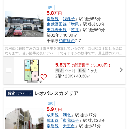
敷0
5.8
万円
常磐線
「
我孫子
」駅 徒歩56分
東武野田線
「
増尾
」駅 徒歩58分
東武野田線
「
逆井
」駅 徒歩60分
築31年 / 40.30㎡
千葉県
柏市
緑台
7-7
共用部に住民専用のゴミ置き場を設置しているので、面倒なゴミ出しも楽に
なります。使い勝手の良いアパートでイチオシの物件です。最上階のアパー
トです。ポイントやマイルが貯まりや...
5.8
万
円
(管理費等：5,000円 )
0ヶ月
1ヶ月
敷金
礼金
2階 / 2DK / 40.30㎡
レオパレスカメリア
賃貸 | アパート
敷0
5.9
万円
成田線
「
湖北
」駅 徒歩17分
成田線
「
東我孫子
」駅 徒歩23分
常磐線
「
天王台
」駅 徒歩31分