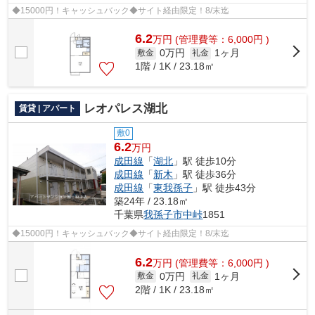
◆15000円！キャッシュバック◆サイト経由限定！8/末迄
6.2
万
円
(管理費等：6,000円 )
0万円
1ヶ月
敷金
礼金
1階 / 1K / 23.18㎡
レオパレス湖北
賃貸 | アパート
敷0
6.2
万円
成田線
「
湖北
」駅 徒歩10分
成田線
「
新木
」駅 徒歩36分
成田線
「
東我孫子
」駅 徒歩43分
築24年 / 23.18㎡
千葉県
我孫子市
中峠
1851
◆15000円！キャッシュバック◆サイト経由限定！8/末迄
6.2
万
円
(管理費等：6,000円 )
0万円
1ヶ月
敷金
礼金
2階 / 1K / 23.18㎡