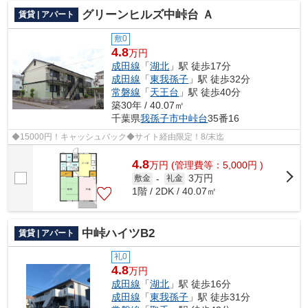
グリーンヒルズ中峠台 Ａ
賃貸 | アパート
敷0
4.8
万円
成田線
「
湖北
」駅 徒歩17分
成田線
「
東我孫子
」駅 徒歩32分
常磐線
「
天王台
」駅 徒歩40分
築30年 / 40.07㎡
千葉県
我孫子市
中峠台
35番16
◆15000円！キャッシュバック◆サイト経由限定！8/末迄
4.8
万
円
(管理費等：5,000円 )
3万円
敷金
-
礼金
1階 / 2DK / 40.07㎡
中峠ハイツB2
賃貸 | アパート
礼0
4.8
万円
成田線
「
湖北
」駅 徒歩16分
成田線
「
東我孫子
」駅 徒歩31分