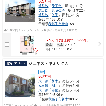
5.5
万円
常磐線
「
天王台
」駅 徒歩19分
成田線
「
東我孫子
」駅 徒歩22分
常磐線
「
取手
」駅 徒歩31分
築26年 / 35.10㎡
千葉県
我孫子市
青山
158
◆15000円！キャッシュバック◆サイト経由限定！8/末迄
5.5
万
円
(管理費等：5,000円 )
0.5ヶ月
敷金
-
礼金
2階 / 1R / 35.10㎡
ジュネス・キミサクＡ
賃貸 | アパート
敷0
5.7
万円
成田線
「
新木
」駅 徒歩21分
成田線
「
湖北
」駅 徒歩21分
成田線
「
布佐
」駅 徒歩56分
築15年 / 45.06㎡
千葉県
我孫子市
新木
3083-1
1万円キャッシュバック◆サイト経由※対象物件限定11/30迄