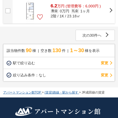
6.2
万
円
(管理費等：6,000円 )
0万円
1ヶ月
敷金
礼金
2階 / 1K / 23.18㎡
次の30件へ
90
130
1～30
該当物件数
棟
空き数
件
棟を表示
駅で絞り込む
変更
変更
絞り込み条件：
なし
アパートマンション館TOP
>
(賃貸)路線・駅から探す
>
JR成田線の賃貸