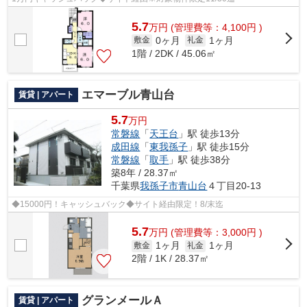
5.7
万
円
(管理費等：4,100円 )
0ヶ月
1ヶ月
敷金
礼金
1階 / 2DK / 45.06㎡
エマーブル青山台
賃貸 | アパート
5.7
万円
常磐線
「
天王台
」駅 徒歩13分
成田線
「
東我孫子
」駅 徒歩15分
常磐線
「
取手
」駅 徒歩38分
築8年 / 28.37㎡
千葉県
我孫子市
青山台
４丁目20-13
◆15000円！キャッシュバック◆サイト経由限定！8/末迄
5.7
万
円
(管理費等：3,000円 )
1ヶ月
1ヶ月
敷金
礼金
2階 / 1K / 28.37㎡
グランメールＡ
賃貸 | アパート