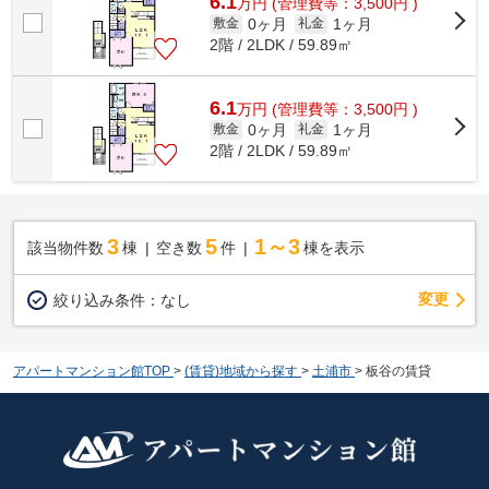
6.1
万
円
(管理費等：3,500円 )
0ヶ月
1ヶ月
敷金
礼金
2階 / 2LDK / 59.89㎡
6.1
万
円
(管理費等：3,500円 )
0ヶ月
1ヶ月
敷金
礼金
2階 / 2LDK / 59.89㎡
3
5
1～3
該当物件数
棟
空き数
件
棟を表示
変更
絞り込み条件：
なし
アパートマンション館TOP
>
(賃貸)地域から探す
>
土浦市
>
板谷の賃貸