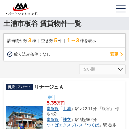
土浦市板谷 賃貸物件一覧
3
5
1～3
該当物件数
棟
空き数
件
棟を表示
変更
絞り込み条件：
なし
リナージュＡ
賃貸 | アパート
敷0
5.35
万円
常磐線
「
土浦
」駅 バス11分 「板谷」 停
歩4分
常磐線
「
神立
」駅 徒歩62分
つくばエクスプレス
「
つくば
」駅 徒歩