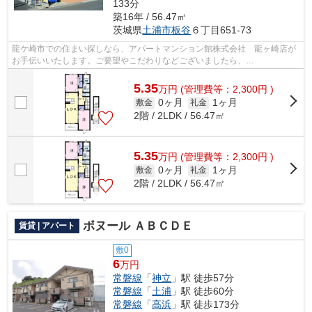
133分
築16年 / 56.47㎡
茨城県
土浦市
板谷
６丁目651-73
龍ケ崎市での住まい探しなら、アパートマンション館株式会社 龍ヶ崎店が
お手伝いいたします。ご要望やこだわりなどございましたら、
ryuugasaki@apa-to.co.jpにてお申し付け下さい。お...
5.35
万
円
(管理費等：2,300円 )
0ヶ月
1ヶ月
敷金
礼金
2階 / 2LDK / 56.47㎡
5.35
万
円
(管理費等：2,300円 )
0ヶ月
1ヶ月
敷金
礼金
2階 / 2LDK / 56.47㎡
ボヌール ＡＢＣＤＥ
賃貸 | アパート
敷0
6
万円
常磐線
「
神立
」駅 徒歩57分
常磐線
「
土浦
」駅 徒歩60分
常磐線
「
高浜
」駅 徒歩173分