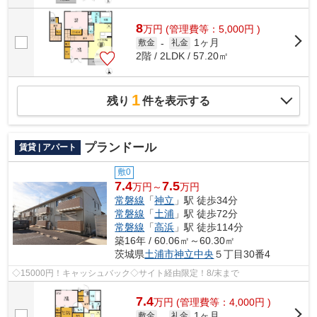
8
万
円
(管理費等：5,000円 )
1ヶ月
敷金
-
礼金
2階 / 2LDK / 57.20㎡
1
残り
件を表示する
プランドール
賃貸 | アパート
敷0
7.4
7.5
万円～
万円
常磐線
「
神立
」駅 徒歩34分
常磐線
「
土浦
」駅 徒歩72分
常磐線
「
高浜
」駅 徒歩114分
築16年 / 60.06㎡～60.30㎡
茨城県
土浦市
神立中央
５丁目30番4
◇15000円！キャッシュバック◇サイト経由限定！8/末まで
7.4
万
円
(管理費等：4,000円 )
1ヶ月
敷金
-
礼金