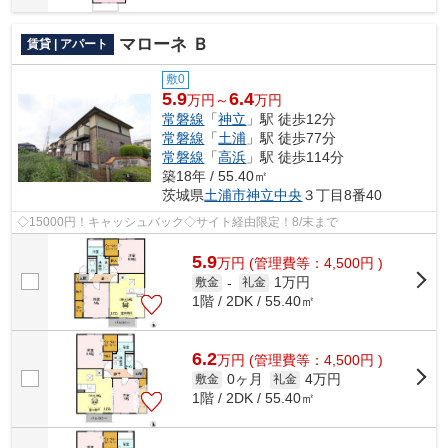
マローネ Ｂ
賃貸 | アパート
敷0
5.9
6.4
万円～
万円
常磐線
「
神立
」駅 徒歩12分
常磐線
「
土浦
」駅 徒歩77分
常磐線
「
高浜
」駅 徒歩114分
築18年 / 55.40㎡
茨城県
土浦市
神立中央
３丁目8番40
◇15000円！キャッシュバック◇サイト経由限定！8/末まで
5.9
万
円
(管理費等：4,500円 )
1万円
敷金
-
礼金
1階 / 2DK / 55.40㎡
6.2
万
円
(管理費等：4,500円 )
0ヶ月
4万円
敷金
礼金
1階 / 2DK / 55.40㎡