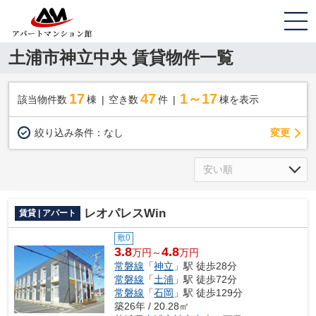
土浦市神立中央 賃貸物件一覧
17
47
1～17
該当物件数
棟
空き数
件
棟を表示
変更
絞り込み条件：
なし
レオパレスWin
賃貸 | アパート
敷0
3.8
4.8
万円～
万円
常磐線
「
神立
」駅 徒歩28分
常磐線
「
土浦
」駅 徒歩72分
常磐線
「
石岡
」駅 徒歩129分
築26年 / 20.28㎡