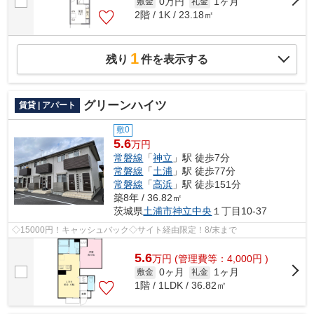
0万円
1ヶ月
敷金
礼金
2階 / 1K / 23.18㎡
1
残り
件を表示する
グリーンハイツ
賃貸 | アパート
敷0
5.6
万円
常磐線
「
神立
」駅 徒歩7分
常磐線
「
土浦
」駅 徒歩77分
常磐線
「
高浜
」駅 徒歩151分
築8年 / 36.82㎡
茨城県
土浦市
神立中央
１丁目10-37
◇15000円！キャッシュバック◇サイト経由限定！8/末まで
5.6
万
円
(管理費等：4,000円 )
0ヶ月
1ヶ月
敷金
礼金
1階 / 1LDK / 36.82㎡