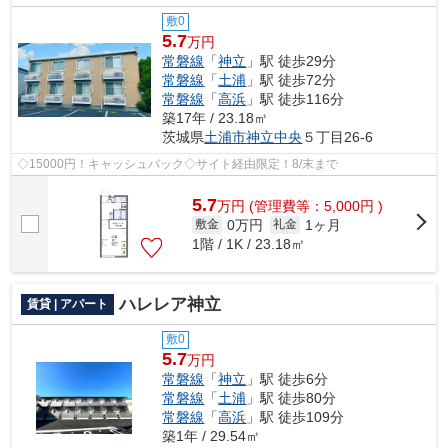
敷0
5.7
万円
常磐線
「
神立
」駅 徒歩29分
常磐線
「
土浦
」駅 徒歩72分
常磐線
「
高浜
」駅 徒歩116分
築17年 / 23.18㎡
茨城県
土浦市
神立中央
５丁目26-6
◇15000円！キャッシュバック◇サイト経由限定！8/末まで
5.7
万
円
(管理費等：5,000円 )
0万円
1ヶ月
敷金
礼金
1階 / 1K / 23.18㎡
ハレレア神立
賃貸 | アパート
敷0
5.7
万円
常磐線
「
神立
」駅 徒歩6分
常磐線
「
土浦
」駅 徒歩80分
常磐線
「
高浜
」駅 徒歩109分
築1年 / 29.54㎡