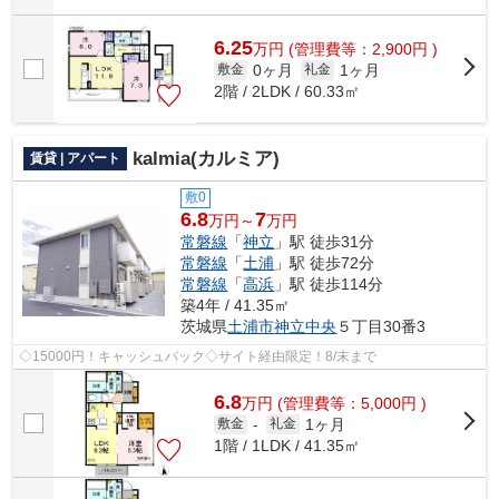
6.25
万
円
(管理費等：2,900円 )
0ヶ月
1ヶ月
敷金
礼金
2階 / 2LDK / 60.33㎡
kalmia(カルミア)
賃貸 | アパート
敷0
6.8
7
万円～
万円
常磐線
「
神立
」駅 徒歩31分
常磐線
「
土浦
」駅 徒歩72分
常磐線
「
高浜
」駅 徒歩114分
築4年 / 41.35㎡
茨城県
土浦市
神立中央
５丁目30番3
◇15000円！キャッシュバック◇サイト経由限定！8/末まで
6.8
万
円
(管理費等：5,000円 )
1ヶ月
敷金
-
礼金
1階 / 1LDK / 41.35㎡