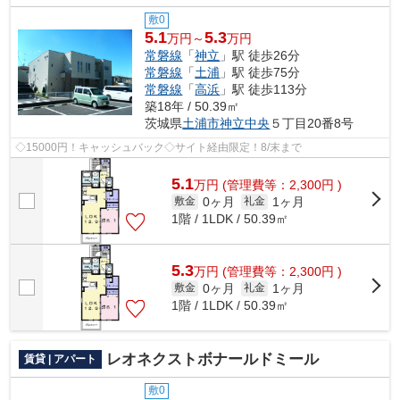
敷0
5.1
5.3
万円～
万円
常磐線
「
神立
」駅 徒歩26分
常磐線
「
土浦
」駅 徒歩75分
常磐線
「
高浜
」駅 徒歩113分
築18年 / 50.39㎡
茨城県
土浦市
神立中央
５丁目20番8号
◇15000円！キャッシュバック◇サイト経由限定！8/末まで
5.1
万
円
(管理費等：2,300円 )
0ヶ月
1ヶ月
敷金
礼金
1階 / 1LDK / 50.39㎡
5.3
万
円
(管理費等：2,300円 )
0ヶ月
1ヶ月
敷金
礼金
1階 / 1LDK / 50.39㎡
レオネクストボナールドミール
賃貸 | アパート
敷0