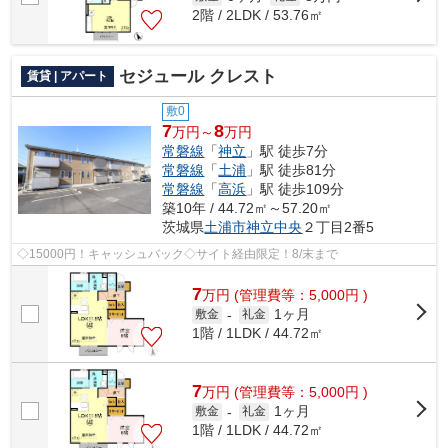
2階 / 2LDK / 53.76㎡
セジュール クレスト
賃貸 | アパート
敷0
7
8
万円～
万円
常磐線
「
神立
」駅 徒歩7分
常磐線
「
土浦
」駅 徒歩81分
常磐線
「
高浜
」駅 徒歩109分
築10年 / 44.72㎡～57.20㎡
茨城県
土浦市
神立中央
２丁目2番5
◇15000円！キャッシュバック◇サイト経由限定！8/末まで
7
万
円
(管理費等：5,000円 )
1ヶ月
敷金
-
礼金
1階 / 1LDK / 44.72㎡
7
万
円
(管理費等：5,000円 )
1ヶ月
敷金
-
礼金
1階 / 1LDK / 44.72㎡