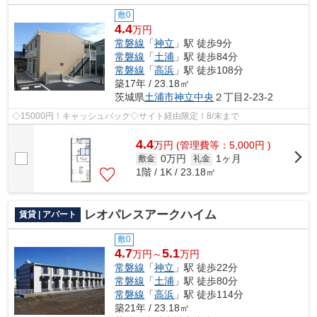
敷0
4.4
万円
常磐線
「
神立
」駅 徒歩9分
常磐線
「
土浦
」駅 徒歩84分
常磐線
「
高浜
」駅 徒歩108分
築17年 / 23.18㎡
茨城県
土浦市
神立中央
２丁目2-23-2
◇15000円！キャッシュバック◇サイト経由限定！8/末まで
4.4
万
円
(管理費等：5,000円 )
0万円
1ヶ月
敷金
礼金
1階 / 1K / 23.18㎡
レオパレスアークハイム
賃貸 | アパート
敷0
4.7
5.1
万円～
万円
常磐線
「
神立
」駅 徒歩22分
常磐線
「
土浦
」駅 徒歩80分
常磐線
「
高浜
」駅 徒歩114分
築21年 / 23.18㎡