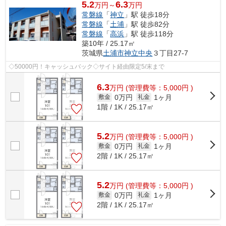
5.2
6.3
万円～
万円
常磐線
「
神立
」駅 徒歩18分
常磐線
「
土浦
」駅 徒歩82分
常磐線
「
高浜
」駅 徒歩118分
築10年 / 25.17㎡
茨城県
土浦市
神立中央
３丁目27-7
◇50000円！キャッシュバック◇サイト経由限定5/末まで
6.3
万
円
(管理費等：5,000円 )
0万円
1ヶ月
敷金
礼金
1階 / 1K / 25.17㎡
5.2
万
円
(管理費等：5,000円 )
0万円
1ヶ月
敷金
礼金
2階 / 1K / 25.17㎡
5.2
万
円
(管理費等：5,000円 )
0万円
1ヶ月
敷金
礼金
2階 / 1K / 25.17㎡