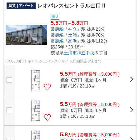
レオパレスセントラル山口Ⅱ
賃貸 | アパート
敷0
5.5
5.8
万円～
万円
常磐線
「
神立
」駅 徒歩23分
常磐線
「
土浦
」駅 徒歩76分
常磐線
「
高浜
」駅 徒歩112分
築25年 / 23.18㎡
茨城県
土浦市
神立中央
５丁目
◇50000円！キャッシュバック◇サイト経由限定5/末まで
5.5
万
円
(管理費等：5,000円 )
0万円
1ヶ月
敷金
礼金
1階 / 1K / 23.18㎡
5.5
万
円
(管理費等：5,000円 )
0万円
1ヶ月
敷金
礼金
1階 / 1K / 23.18㎡
5.8
万
円
(管理費等：5,000円 )