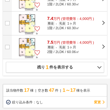
1階 / 2LDK / 60.30㎡
7.4
万
円
(管理費等：4,000円 )
1ヶ月
敷金
-
礼金
1階 / 2LDK / 60.30㎡
7.5
万
円
(管理費等：4,000円 )
1ヶ月
敷金
-
礼金
2階 / 2LDK / 60.06㎡
1
残り
件を表示する
17
47
1～17
該当物件数
棟
空き数
件
棟を表示
変更
絞り込み条件：
なし