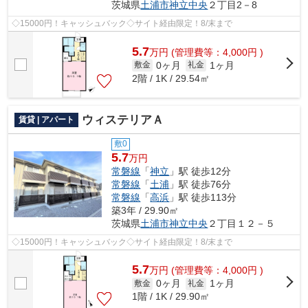
茨城県
土浦市
神立中央
２丁目2－8
◇15000円！キャッシュバック◇サイト経由限定！8/末まで
5.7
万
円
(管理費等：4,000円 )
0ヶ月
1ヶ月
敷金
礼金
2階 / 1K / 29.54㎡
ウィステリアＡ
賃貸 | アパート
敷0
5.7
万円
常磐線
「
神立
」駅 徒歩12分
常磐線
「
土浦
」駅 徒歩76分
常磐線
「
高浜
」駅 徒歩113分
築3年 / 29.90㎡
茨城県
土浦市
神立中央
２丁目１２－５
◇15000円！キャッシュバック◇サイト経由限定！8/末まで
5.7
万
円
(管理費等：4,000円 )
0ヶ月
1ヶ月
敷金
礼金
1階 / 1K / 29.90㎡