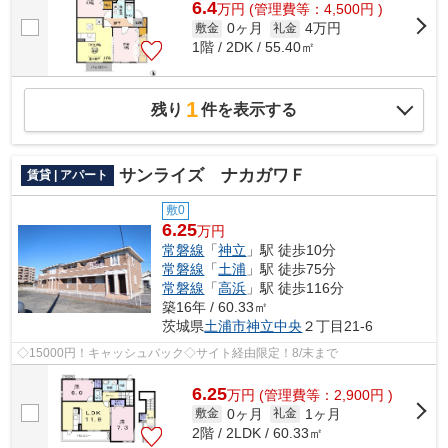
6.4
万
円
(管理費等：4,500円 )
0ヶ月
4万円
敷金
礼金
1階 / 2DK / 55.40㎡
1
残り
件を表示する
サンライズ ナカガワＦ
賃貸 | アパート
敷0
6.25
万円
常磐線
「
神立
」駅 徒歩10分
常磐線
「
土浦
」駅 徒歩75分
常磐線
「
高浜
」駅 徒歩116分
築16年 / 60.33㎡
茨城県
土浦市
神立中央
２丁目21-6
◇15000円！キャッシュバック◇サイト経由限定！8/末まで
6.25
万
円
(管理費等：2,900円 )
0ヶ月
1ヶ月
敷金
礼金
2階 / 2LDK / 60.33㎡