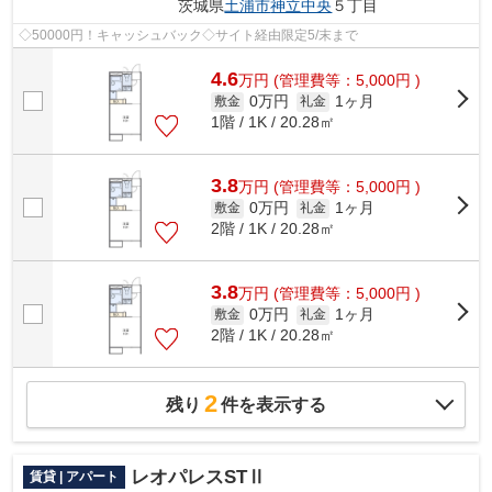
茨城県
土浦市
神立中央
５丁目
◇50000円！キャッシュバック◇サイト経由限定5/末まで
4.6
万
円
(管理費等：5,000円 )
0万円
1ヶ月
敷金
礼金
1階 / 1K / 20.28㎡
3.8
万
円
(管理費等：5,000円 )
0万円
1ヶ月
敷金
礼金
2階 / 1K / 20.28㎡
3.8
万
円
(管理費等：5,000円 )
0万円
1ヶ月
敷金
礼金
2階 / 1K / 20.28㎡
2
残り
件を表示する
レオパレスSTⅡ
賃貸 | アパート