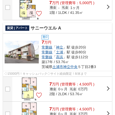
7
万
円
(管理費等：5,000円 )
1ヶ月
敷金
-
礼金
1階 / 1LDK / 41.35㎡
サニーウエル A
賃貸 | アパート
敷0
7
万円
常磐線
「
神立
」駅 徒歩20分
常磐線
「
土浦
」駅 徒歩80分
常磐線
「
高浜
」駅 徒歩112分
築17年 / 53.76㎡
茨城県
土浦市
神立中央
５丁目2番3
◇15000円！キャッシュバック◇サイト経由限定！8/末まで
7
万
円
(管理費等：4,500円 )
0ヶ月
0万円
敷金
礼金
2階 / 2LDK / 53.76㎡
7
万
円
(管理費等：4,500円 )
0ヶ月
3万円
敷金
礼金