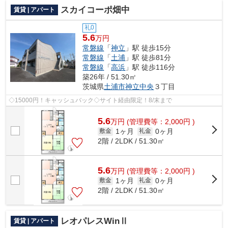
スカイコーポ畑中
賃貸 | アパート
礼0
5.6
万円
常磐線
「
神立
」駅 徒歩15分
常磐線
「
土浦
」駅 徒歩81分
常磐線
「
高浜
」駅 徒歩116分
築26年 / 51.30㎡
茨城県
土浦市
神立中央
３丁目
◇15000円！キャッシュバック◇サイト経由限定！8/末まで
5.6
万
円
(管理費等：2,000円 )
1ヶ月
0ヶ月
敷金
礼金
2階 / 2LDK / 51.30㎡
5.6
万
円
(管理費等：2,000円 )
1ヶ月
0ヶ月
敷金
礼金
2階 / 2LDK / 51.30㎡
レオパレスWinⅡ
賃貸 | アパート