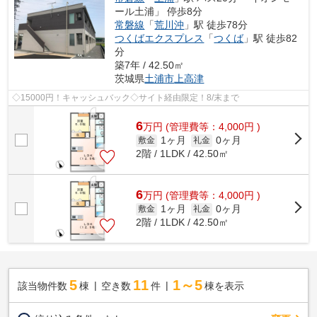
ール土浦」 停歩8分
常磐線
「
荒川沖
」駅 徒歩78分
つくばエクスプレス
「
つくば
」駅 徒歩82
分
築7年 / 42.50㎡
茨城県
土浦市
上高津
◇15000円！キャッシュバック◇サイト経由限定！8/末まで
6
万
円
(管理費等：4,000円 )
1ヶ月
0ヶ月
敷金
礼金
2階 / 1LDK / 42.50㎡
6
万
円
(管理費等：4,000円 )
1ヶ月
0ヶ月
敷金
礼金
2階 / 1LDK / 42.50㎡
5
11
1～5
該当物件数
棟
空き数
件
棟を表示