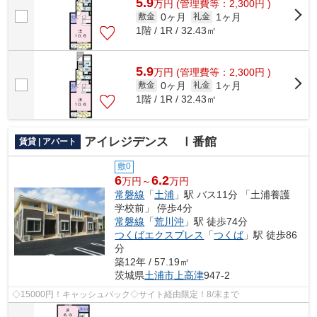
5.9
万
円
(管理費等：2,300円 )
0ヶ月
1ヶ月
敷金
礼金
1階 / 1R / 32.43㎡
5.9
万
円
(管理費等：2,300円 )
0ヶ月
1ヶ月
敷金
礼金
1階 / 1R / 32.43㎡
アイレジデンス Ⅰ番館
賃貸 | アパート
敷0
6
6.2
万円～
万円
常磐線
「
土浦
」駅 バス11分 「土浦養護
学校前」 停歩4分
常磐線
「
荒川沖
」駅 徒歩74分
つくばエクスプレス
「
つくば
」駅 徒歩86
分
築12年 / 57.19㎡
茨城県
土浦市
上高津
947-2
◇15000円！キャッシュバック◇サイト経由限定！8/末まで