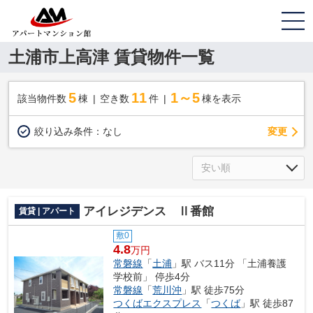
土浦市上高津 賃貸物件一覧
5
11
1～5
該当物件数
棟
空き数
件
棟を表示
変更
絞り込み条件：
なし
アイレジデンス Ⅱ番館
賃貸 | アパート
敷0
4.8
万円
常磐線
「
土浦
」駅 バス11分 「土浦養護
学校前」 停歩4分
常磐線
「
荒川沖
」駅 徒歩75分
つくばエクスプレス
「
つくば
」駅 徒歩87