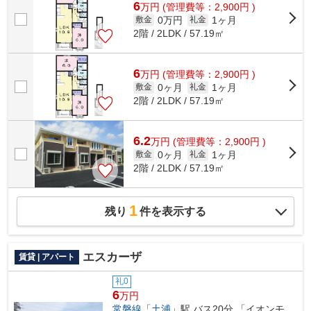
6
万
円
(管理費等：2,900円 )
0万円
1ヶ月
敷金
礼金
2階 / 2LDK / 57.19㎡
6
万
円
(管理費等：2,900円 )
0ヶ月
1ヶ月
敷金
礼金
2階 / 2LDK / 57.19㎡
6.2
万
円
(管理費等：2,900円 )
0ヶ月
1ヶ月
敷金
礼金
2階 / 2LDK / 57.19㎡
1
残り
件を表示する
エスカーザ
賃貸 | アパート
礼0
6
万円
常磐線
「
土浦
」駅 バス20分 「イオンモ