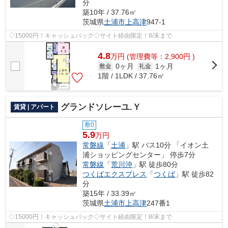
分
築10年 / 37.76㎡
茨城県
土浦市
上高津
947-1
◇15000円！キャッシュバック◇サイト経由限定！8/末まで
4.8
万
円
(管理費等：2,900円 )
0ヶ月
1ヶ月
敷金
礼金
1階 / 1LDK / 37.76㎡
グランドソレーユ.Ｙ
賃貸 | アパート
敷0
5.9
万円
常磐線
「
土浦
」駅 バス10分 「イオン土
浦ショッピングセンター」 停歩7分
常磐線
「
荒川沖
」駅 徒歩80分
つくばエクスプレス
「
つくば
」駅 徒歩82
分
築15年 / 33.39㎡
茨城県
土浦市
上高津
247番1
◇15000円！キャッシュバック◇サイト経由限定！8/末まで