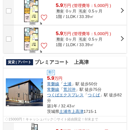
5.9
万
円
(管理費等：5,000円 )
0ヶ月
0.5ヶ月
敷金
礼金
1階 / 1LDK / 33.39㎡
5.9
万
円
(管理費等：5,000円 )
0ヶ月
0.5ヶ月
敷金
礼金
1階 / 1LDK / 33.39㎡
プレミアコート 上高津
賃貸 | アパート
敷0
5.9
万円
常磐線
「
土浦
」駅 徒歩50分
常磐線
「
荒川沖
」駅 徒歩75分
つくばエクスプレス
「
つくば
」駅 徒歩82
分
築1年 / 32.43㎡
茨城県
土浦市
上高津
1715-1
◇15000円！キャッシュバック◇サイト経由限定！8/末まで