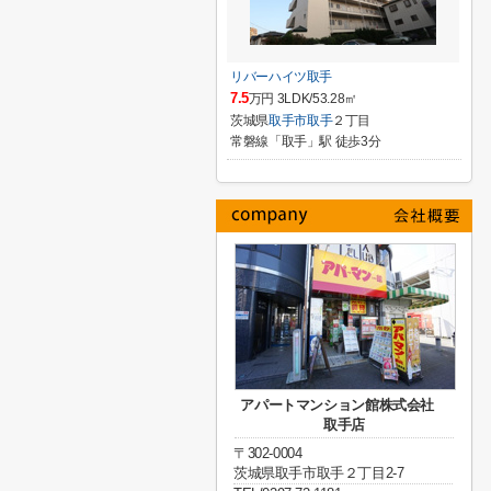
リバーハイツ取手
7.5
万円 3LDK/53.28㎡
茨城県
取手市
取手
２丁目
常磐線「取手」駅 徒歩3分
アパートマンション館株式会社
取手店
〒302-0004
茨城県取手市取手２丁目2-7