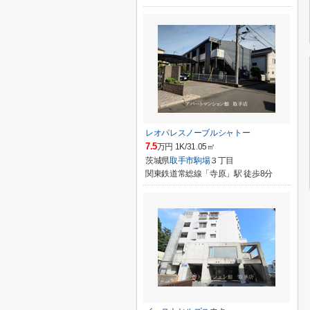
レオパレスノーブルシャトー
7.5
万円 1K/31.05㎡
茨城県
取手市
駒場
３丁目
関東鉄道常総線「寺原」駅 徒歩8分