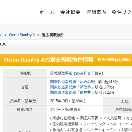
ホーム
会社概要
店舗案内
物件リ
グ
>
Owen Stanley A
>
過去掲載物件
 A
Owen Stanley A
の過去掲載物件情報
現況の確認はお気軽
所在地
茨城県
取手市
ゆめみ野
２丁目9-1
関東鉄道常総線
「
ゆめみ野
」駅 徒歩13分
交通
関東鉄道常総線
「
新取手
」駅 徒歩20分
関東鉄道常総線
「
稲戸井
」駅 徒歩22分
築年月（築年数）
2015年 9月 ( 築10年 )
方位
種別/構造
アパート/軽量鉄骨
所在階/階
閑静な住宅地
保証人不要
２人入居可
カ
室内洗濯機置場
フローリング
バルコニー
敷地内ごみ置き場
システムキッチン
対面