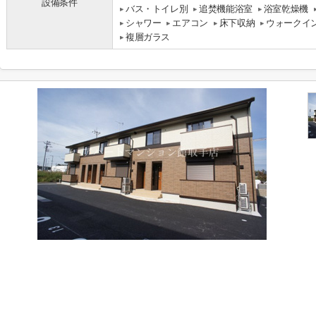
設備条件
バス・トイレ別
追焚機能浴室
浴室乾燥機
シャワー
エアコン
床下収納
ウォークイ
複層ガラス