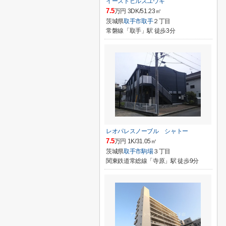
イーストヒルズユウキ
7.5
万円 3DK/51.23㎡
茨城県
取手市
取手
２丁目
常磐線「取手」駅 徒歩3分
レオパレスノーブル シャトー
7.5
万円 1K/31.05㎡
茨城県
取手市
駒場
３丁目
関東鉄道常総線「寺原」駅 徒歩9分