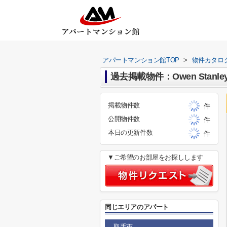
アパートマンション館TOP
>
物件カタロ
過去掲載物件：Owen Stanley
掲載物件数
件
公開物件数
件
本日の更新件数
件
▼ご希望のお部屋をお探しします
同じエリアのアパート
取手市