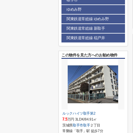
ゆめみ野
関東鉄道常総線 ゆめみ野
関東鉄道常総線 新取手
関東鉄道常総線 稲戸井
この物件を見た方へのお勧め物件
ルックハイツ取手第2
7.5
万円 3LDK/84.91㎡
茨城県
取手市
取手
２丁目
常磐線「取手」駅 徒歩7分