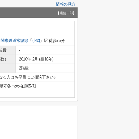
情報の見方
【店舗一部】
関東鉄道常総線
「
小絹
」駅 徒歩75分
益費
-
年数）
2010年 2月 (築16年)
2階建
になる方はお早目にご相談下さい♪
県守谷市大柏1005-71