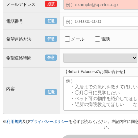
メールアドレス
必須
電話番号
任意
メール
電話
希望連絡方法
任意
希望連絡時間
任意
【Brilliant Palaceへのお問い合わせ】
内容
任意
※
利用規約
及び
プライバシーポリシー
を必ずお読みください。左記内容に同
い。