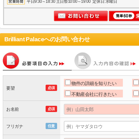
平日9:30～18:30 土日祭10:00～19:00 定休日:水曜日
Brilliant Palace
へのお問い合わせ
物件の詳細を知りたい
要望
必須
不動産会社に行きたい
お名前
必須
フリガナ
任意