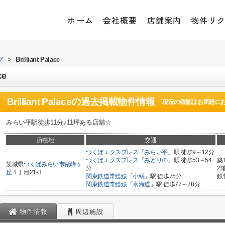
ホーム
会社概要
店舗案内
物件リ
グ
>
Brilliant Palace
ce
Brilliant Palace
の過去掲載物件情報
現況の確認はお気軽に
みらい平駅徒歩11分♪11坪ある店舗☆
所在地
交通
つくばエクスプレス
「
みらい平
」駅 徒歩9～12分
つくばエクスプレス
「
みどりの
」駅 徒歩53～54
築
茨城県
つくばみらい市
紫峰ヶ
分
2
丘
１丁目21-3
関東鉄道常総線
「
小絹
」駅 徒歩75分
鉄
関東鉄道常総線
「
水海道
」駅 徒歩77～78分
物件情報
周辺施設