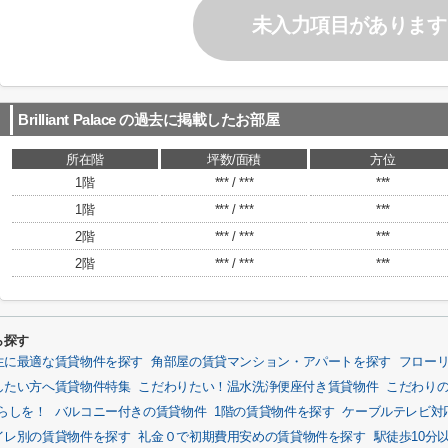
未入力項目があります
Brilliant Palace
の過去に掲載したお部屋
所在階
坪数/面積
方位
1階
*** / ***
***
1階
*** / ***
***
2階
*** / ***
***
2階
*** / ***
***
から探す
生に最適な賃貸物件を探す
角部屋の賃貸マンション・アパートを探す
フロー
したい方へ賃貸物件特集
こだわりたい！温水洗浄便座付き賃貸物件
こだわり
らしを！
バルコニー付きの賃貸物件
1階の賃貸物件を探す
ケーブルテレビ対
イレ別の賃貸物件を探す
礼金０で初期費用安めの賃貸物件を探す
駅徒歩10分