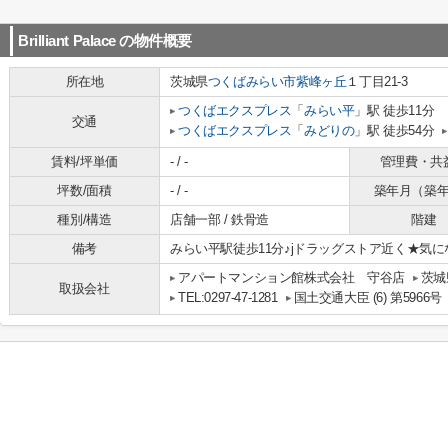
Brilliant Palace
の物件概要
所在地
茨城県
つくばみらい市
紫峰ヶ丘
１丁目21-3
つくばエクスプレス
「
みらい平
」駅 徒歩11分
交通
つくばエクスプレス
「
みどりの
」駅 徒歩54分
賃料/坪単価
- / -
管理費・共
坪数/面積
- / -
築年月（築
種別/構造
店舗一部 / 鉄骨造
階建
備考
みらい平駅徒歩11分♪jドラッグストア近く★気
アパートマンション館株式会社 守谷店
茨城
取扱会社
TEL:0297-47-1281
国土交通大臣 (6) 第5966号