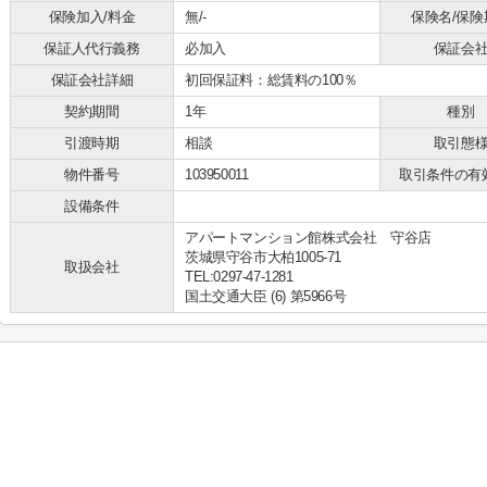
保険加入/料金
無/-
保険名/保険
保証人代行義務
必加入
保証会
保証会社詳細
初回保証料：総賃料の100％
契約期間
1年
種別
引渡時期
相談
取引態
物件番号
103950011
取引条件の有
設備条件
アパートマンション館株式会社 守谷店
茨城県守谷市大柏1005-71
取扱会社
TEL:0297-47-1281
国土交通大臣 (6) 第5966号