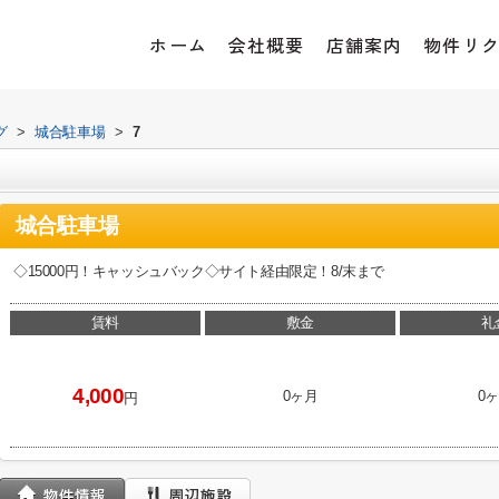
ホーム
会社概要
店舗案内
物件リ
グ
>
城合駐車場
>
7
城合駐車場
◇15000円！キャッシュバック◇サイト経由限定！8/末まで
賃料
敷金
礼
4,000
0ヶ月
0
円