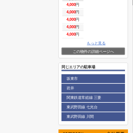
4,000
円
4,000
円
4,000
円
4,000
円
4,000
円
もっと見る
この物件の詳細ページへ
同じエリアの駐車場
坂東市
岩井
関東鉄道常総線 三妻
東武野田線 七光台
東武野田線 川間