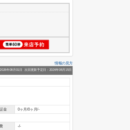
情報の見方
026年08月01日
次回更新予定日：2026年08月15日
保証金
0ヶ月/0ヶ月/-
費
-/-