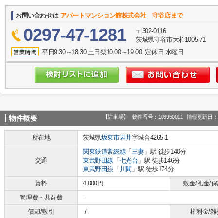
お問い合わせは
アパートマンション館株式会社 守谷店まで
0297-47-1281
〒302-0116
茨城県守谷市大柏1005-71
平日9:30～18:30 土日祭10:00～19:00 定休日:水曜日
【駐車場】
物件番号：103950011
情報更新日：2
物件概要
所在地
茨城県
坂東市
岩井
字城合4265-1
関東鉄道常総線
「
三妻
」駅 徒歩140分
交通
東武野田線
「
七光台
」駅 徒歩146分
東武野田線
「
川間
」駅 徒歩174分
賃料
4,000円
敷金/礼金/
管理費・共益費
-
償却/敷引
-/-
権利金/雑