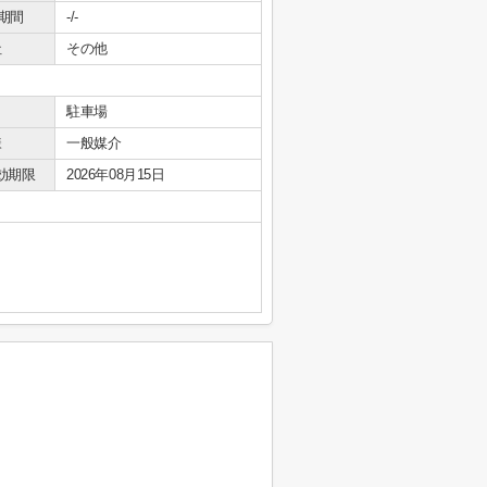
期間
-/-
社
その他
駐車場
様
一般媒介
効期限
2026年08月15日