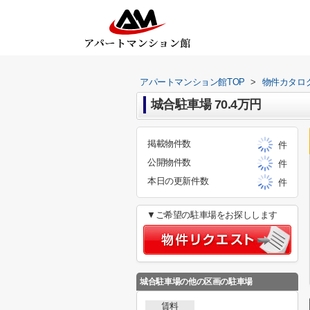
アパートマンション館TOP
>
物件カタロ
城合駐車場 70.4万円
掲載物件数
件
公開物件数
件
本日の更新件数
件
▼ご希望の駐車場をお探しします
城合駐車場
の他の区画の駐車場
賃料