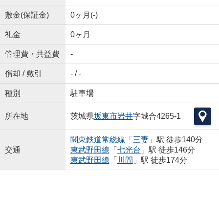
敷金(保証金)
0ヶ月(-)
礼金
0ヶ月
管理費・共益費
-
償却 / 敷引
- / -
種別
駐車場
所在地
茨城県
坂東市
岩井
字城合4265-1
関東鉄道常総線
「
三妻
」駅 徒歩140分
交通
東武野田線
「
七光台
」駅 徒歩146分
東武野田線
「
川間
」駅 徒歩174分