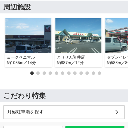
周辺施設
ヨークベニマル
とりせん岩井店
約1055m／14分
約887m／12分
約588m／
こだわり特集
月極駐車場を探す