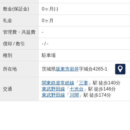
敷金(保証金)
0ヶ月(-)
礼金
0ヶ月
管理費・共益費
-
償却 / 敷引
- / -
種別
駐車場
所在地
茨城県
坂東市
岩井
字城合4265-1
関東鉄道常総線
「
三妻
」駅 徒歩140分
交通
東武野田線
「
七光台
」駅 徒歩146分
東武野田線
「
川間
」駅 徒歩174分