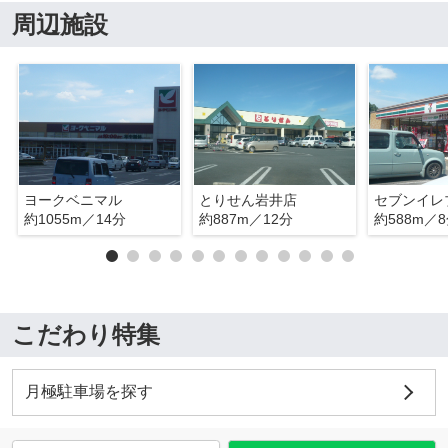
周辺施設
ヨークベニマル
とりせん岩井店
約1055m／14分
約887m／12分
約588m／
こだわり特集
月極駐車場を探す