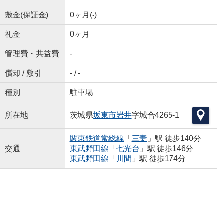
敷金(保証金)
0ヶ月(-)
礼金
0ヶ月
管理費・共益費
-
償却 / 敷引
- / -
種別
駐車場
所在地
茨城県
坂東市
岩井
字城合4265-1
関東鉄道常総線
「
三妻
」駅 徒歩140分
交通
東武野田線
「
七光台
」駅 徒歩146分
東武野田線
「
川間
」駅 徒歩174分