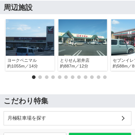
周辺施設
ヨークベニマル
とりせん岩井店
約1055m／14分
約887m／12分
約588m／
こだわり特集
月極駐車場を探す