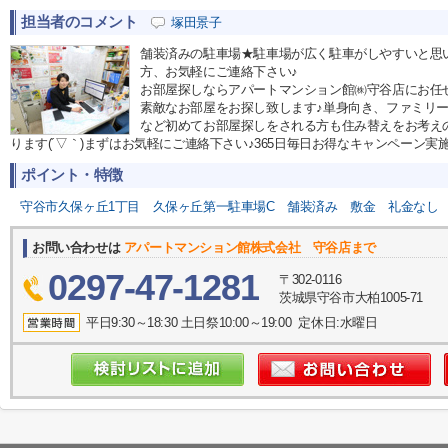
担当者のコメント
塚田景子
舗装済みの駐車場★駐車場が広く駐車がしやすいと思
方、お気軽にご連絡下さい♪
お部屋探しならアパートマンション館㈱守谷店にお任せ下さ
素敵なお部屋をお探し致します♪単身向き、ファミリ
など初めてお部屋探しをされる方も住み替えをお考え
ります(´▽｀)まずはお気軽にご連絡下さい♪365日毎日お得なキャンペーン実施中で
ポイント・特徴
守谷市久保ヶ丘1丁目
久保ヶ丘第一駐車場C
舗装済み
敷金
礼金なし
お問い合わせは
アパートマンション館株式会社 守谷店まで
0297-47-1281
〒302-0116
茨城県守谷市大柏1005-71
平日9:30～18:30 土日祭10:00～19:00 定休日:水曜日