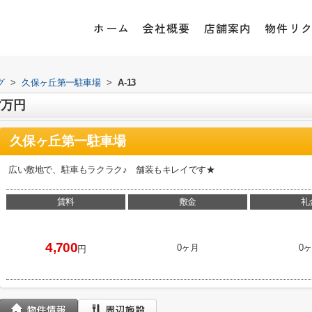
ホーム
会社概要
店舗案内
物件リ
グ
>
久保ヶ丘第一駐車場
>
A-13
7万円
久保ヶ丘第一駐車場
広い敷地で、駐車もラクラク♪ 舗装もキレイです★
賃料
敷金
礼
4,700
0ヶ月
0
円