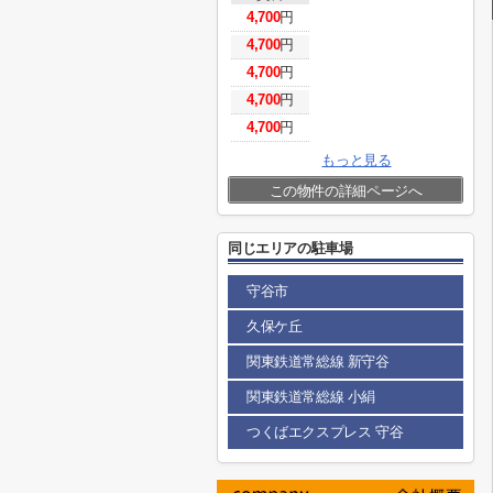
4,700
円
4,700
円
4,700
円
4,700
円
4,700
円
もっと見る
この物件の詳細ページへ
同じエリアの駐車場
守谷市
久保ケ丘
関東鉄道常総線 新守谷
関東鉄道常総線 小絹
つくばエクスプレス 守谷