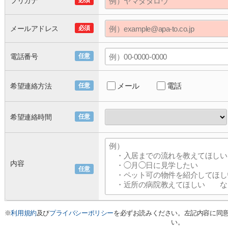
フリガナ
必須
メールアドレス
必須
電話番号
任意
メール
電話
希望連絡方法
任意
希望連絡時間
任意
内容
任意
※
利用規約
及び
プライバシーポリシー
を必ずお読みください。左記内容に同
い。