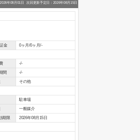
026年08月01日
次回更新予定日：2026年08月15日
保証金
0ヶ月/0ヶ月/-
費
-/-
期間
-/-
社
その他
駐車場
様
一般媒介
効期限
2026年08月15日