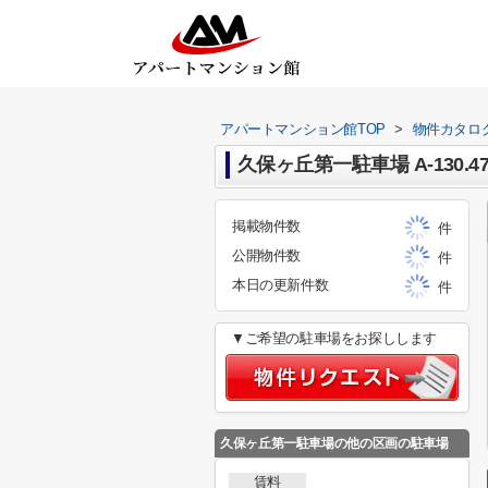
アパートマンション館TOP
>
物件カタロ
久保ヶ丘第一駐車場 A-130.4
掲載物件数
件
公開物件数
件
本日の更新件数
件
▼ご希望の駐車場をお探しします
久保ヶ丘第一駐車場
の他の区画の駐車場
賃料