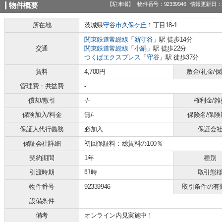
【駐車場】
物件番号：92339946
情報更新日：2
物件概要
所在地
茨城県
守谷市
久保ケ丘
１丁目18-1
関東鉄道常総線
「
新守谷
」駅 徒歩14分
交通
関東鉄道常総線
「
小絹
」駅 徒歩22分
つくばエクスプレス
「
守谷
」駅 徒歩37分
賃料
4,700円
敷金/礼金/
管理費・共益費
-
償却/敷引
-/-
権利金/雑
保険加入/料金
無/-
保険名/保険
保証人代行義務
必加入
保証会
保証会社詳細
初回保証料：総賃料の100％
契約期間
1年
種別
引渡時期
即時
取引態
物件番号
92339946
取引条件の有
設備条件
備考
オンライン内見実施中！