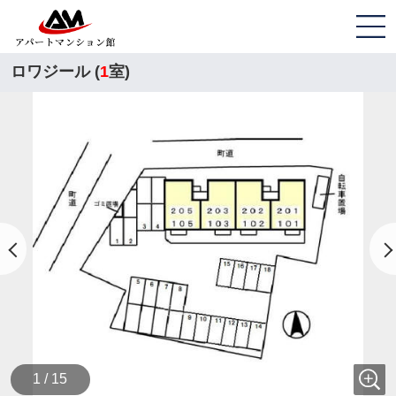
ロワジール (
1
室)
1 / 15