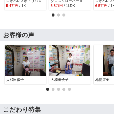
レオパレスポトリバＧ
クロスクローバーⅡ
5.4
万
円
/ 1K
6.8
万
円
/ 1LDK
6.5
万
円
/ 1
お客様の声
大和田優子
大和田優子
地徳康至
こだわり特集