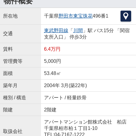
物件概要
所在地
千葉県
野田市
東宝珠花
496番1
東武野田線
「
川間
」駅 バス15分 「関宿
交通
支所入口」 停歩3分
賃料
6.4万円
管理費等
5,000円
面積
53.48㎡
築年月
2004年 3月(築22年)
種別 / 構造
アパート / 軽量鉄骨
階建
2階建
アパートマンション館株式会社 柏店
千葉県柏市柏１丁目1-10
取扱会社
TEL:04-7167-1222