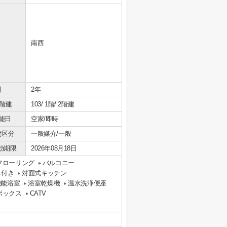
南西
間
2年
/階建
103/ 1階/ 2階建
能日
空家/即時
貸区分
一般媒介/一般
効期限
2026年08月18日
フローリング
バルコニー
具付き
対面式キッチン
機能浴室
浴室乾燥機
温水洗浄便座
ボックス
CATV