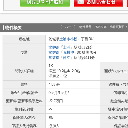
【アパート】
物件番号：85105902
情報更新日：2
物件概要
所在地
茨城県
土浦市
小松
３丁目20-1
常磐線
「
土浦
」駅 徒歩21分
交通
常磐線
「
荒川沖
」駅 徒歩70分
常磐線
「
神立
」駅 徒歩111分
1K
間取り/詳細
洋室 10.2帖
/
K 2.0帖
面積/バルコニ
洋10.2・K2
賃料
4.8万円
管理費・共
敷金/礼金/保証金
0ヶ月/1ヶ月/-
償却/敷
更新料/更新事務手数料
-/2.2万円
敷金積み
権利金/雑費
-/-
駐車場/月額
保険加入/料金
有/-
保険名/保険
保証人代行義務
必加入
保証会