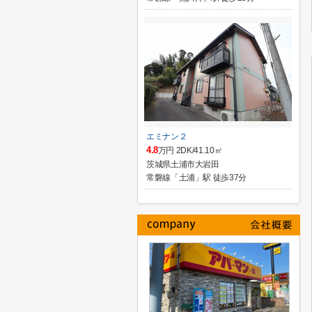
エミナン２
4.8
万円 2DK/41.10㎡
茨城県土浦市大岩田
常磐線「土浦」駅 徒歩37分