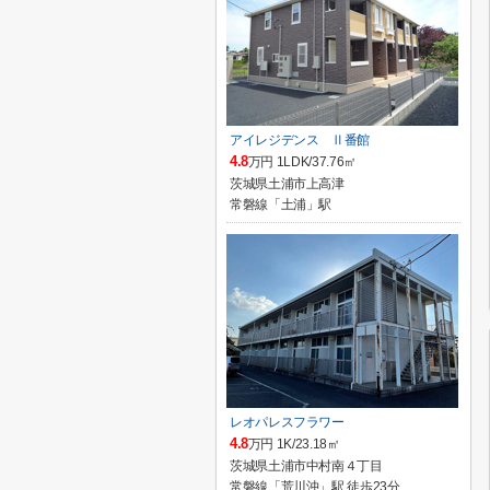
アイレジデンス Ⅱ番館
4.8
万円 1LDK/37.76㎡
茨城県土浦市上高津
常磐線「土浦」駅
レオパレスフラワー
4.8
万円 1K/23.18㎡
茨城県土浦市中村南４丁目
常磐線「荒川沖」駅 徒歩23分