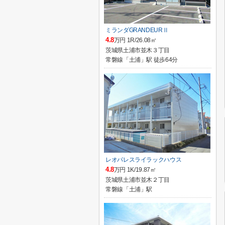
ミランダGRANDEURⅡ
4.8
万円 1R/26.08㎡
茨城県土浦市並木３丁目
常磐線「土浦」駅 徒歩64分
レオパレスライラックハウス
4.8
万円 1K/19.87㎡
茨城県土浦市並木２丁目
常磐線「土浦」駅