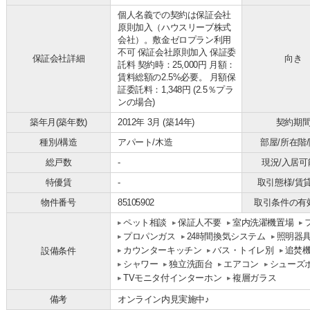
個人名義での契約は保証会社
原則加入（ハウスリーブ株式
会社）。敷金ゼロプラン利用
不可 保証会社原則加入 保証委
保証会社詳細
向き
託料 契約時：25,000円 月額：
賃料総額の2.5%必要。 月額保
証委託料：1,348円 (2.5％プラ
ンの場合)
築年月(築年数)
2012年 3月 (築14年)
契約期
種別/構造
アパート/木造
部屋/所在階
総戸数
-
現況/入居可
特優賃
-
取引態様/賃
物件番号
85105902
取引条件の有
ペット相談
保証人不要
室内洗濯機置場
プロパンガス
24時間換気システム
照明器
カウンターキッチン
バス・トイレ別
追焚
設備条件
シャワー
独立洗面台
エアコン
シューズ
TVモニタ付インターホン
複層ガラス
備考
オンライン内見実施中♪