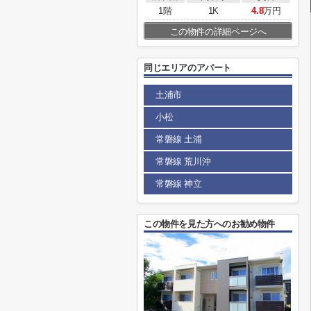
1階
1K
4.8
万円
この物件の詳細ページへ
同じエリアのアパート
土浦市
小松
常磐線 土浦
常磐線 荒川沖
常磐線 神立
この物件を見た方へのお勧め物件