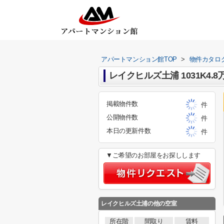
アパートマンション館TOP
>
物件カタロ
レイクヒルズ土浦 1031K4.8
掲載物件数
件
公開物件数
件
本日の更新件数
件
▼ご希望のお部屋をお探しします
レイクヒルズ土浦
の他の空室
所在階
間取り
賃料