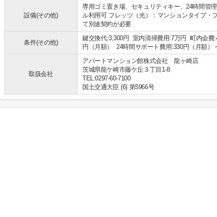
専用ゴミ置き場、セキュリティキー、24時間管理
設備(その他)
ル利用可 フレッツ（光）：マンションタイプ・フ
て別途契約が必要
鍵交換代:3,300円 室内清掃費用:7万円 町内会費:4
条件(その他)
円（月額） 24時間サポート費用:330円（月額）
アパートマンション館株式会社 龍ヶ崎店
茨城県龍ケ崎市藤ケ丘３丁目1-8
取扱会社
TEL:0297-60-7100
国土交通大臣 (6) 第5966号