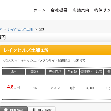
ホーム
会社概要
店舗案内
物件リ
グ
>
レイクヒルズ土浦
>
103
万円
レイクヒルズ土浦 1階
◇15000円！キャッシュバック◇サイト経由限定！8/末まで
賃料
間取り
専有面積
所在階
管理費・共益費
敷
4.8
万円
1K
32.90㎡
1階
3,500円
0