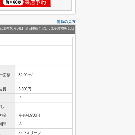
情報の見方
026年08月04日
次回更新予定日：2026年08月18日
ー面積
32.90㎡/-
益費
3,500円
引
-/-
増し
-
料金
空有/4,950円
期間
-/-
社
ハウスリーブ