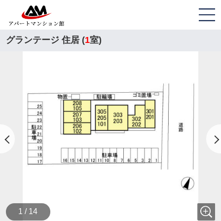
グランテージ 住居 (
1
室)
1 / 14