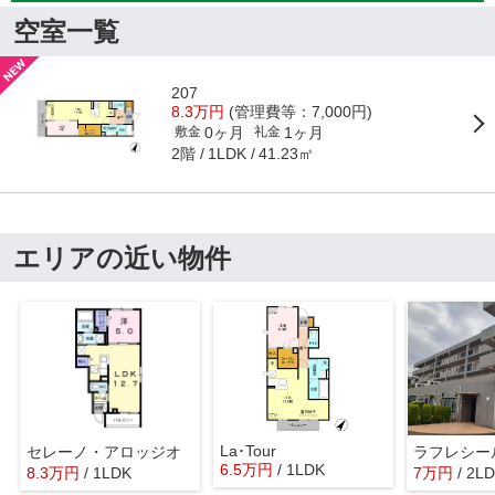
空室一覧
207
8.3万円
(管理費等：7,000円)
0ヶ月
1ヶ月
敷金
礼金
2階
41.23㎡
1LDK
エリアの近い物件
La･Tour
セレーノ・アロッジオ
ラフレシー
6.5
万
円
/ 1LDK
8.3
万
円
/ 1LDK
7
万
円
/ 2L