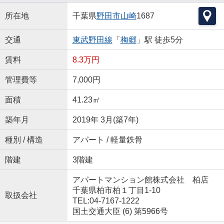
所在地
千葉県
野田市
山崎
1687
交通
東武野田線
「
梅郷
」駅 徒歩5分
賃料
8.3万円
管理費等
7,000円
面積
41.23㎡
築年月
2019年 3月(築7年)
種別 / 構造
アパート / 軽量鉄骨
階建
3階建
アパートマンション館株式会社 柏店
千葉県柏市柏１丁目1-10
取扱会社
TEL:04-7167-1222
国土交通大臣 (6) 第5966号