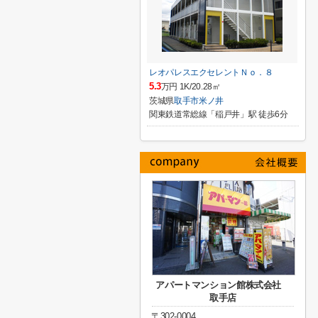
レオパレスエクセレントＮｏ．８
5.3
万円 1K/20.28㎡
茨城県
取手市
米ノ井
関東鉄道常総線「稲戸井」駅 徒歩6分
アパートマンション館株式会社
取手店
〒302-0004