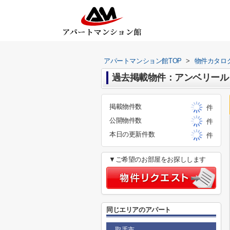
アパートマンション館TOP
>
物件カタロ
過去掲載物件：アンベリール
掲載物件数
件
公開物件数
件
本日の更新件数
件
▼ご希望のお部屋をお探しします
同じエリアのアパート
取手市