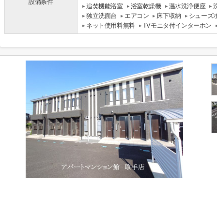
設備条件
追焚機能浴室
浴室乾燥機
温水洗浄便座
独立洗面台
エアコン
床下収納
シューズ
ネット使用料無料
TVモニタ付インターホン