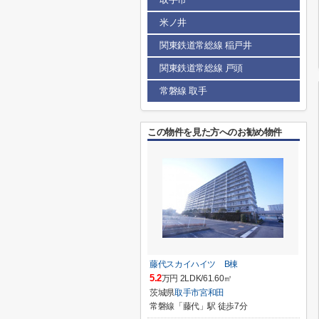
米ノ井
関東鉄道常総線 稲戸井
関東鉄道常総線 戸頭
常磐線 取手
この物件を見た方へのお勧め物件
藤代スカイハイツ B棟
5.2
万円 2LDK/61.60㎡
茨城県
取手市
宮和田
常磐線「藤代」駅 徒歩7分