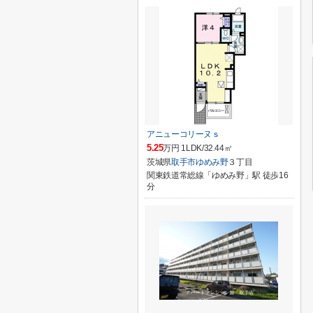
アニューコリーヌｓ
5.25
万円 1LDK/32.44㎡
茨城県
取手市
ゆめみ野
３丁目
関東鉄道常総線「ゆめみ野」駅 徒歩16
分