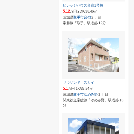
ビレッジハウス台宿1号棟
5.12
万円 2DK/38.46㎡
茨城県
取手市
台宿
２丁目
常磐線「取手」駅 徒歩12分
サウザンド スカイ
5.1
万円 1K/32.94㎡
茨城県
取手市
ゆめみ野
３丁目
関東鉄道常総線「ゆめみ野」駅 徒歩13
分