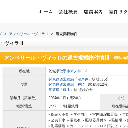
ホーム
会社概要
店舗案内
物件リ
グ
>
アンベリール・ヴィラⅡ
>
過去掲載物件
・ヴィラⅡ
アンベリール・ヴィラⅡ
の過去掲載物件情報
現況の確
所在地
茨城県
取手市
米ノ井
11-1
関東鉄道常総線
「
稲戸井
」駅 徒歩6分
交通
関東鉄道常総線
「
戸頭
」駅 徒歩12分
常磐線
「
取手
」駅 徒歩72分
築年月（築年数）
2024年 1月 ( 築2年 )
方位
種別/構造
アパート/軽量鉄骨
所在階/階
保証人不要
学生向け
室内洗濯機置場
フ
公共下水
電気有
照明器具付き
駐輪場
耐震構造
ガスコンロ
コンロ２口以上
シ