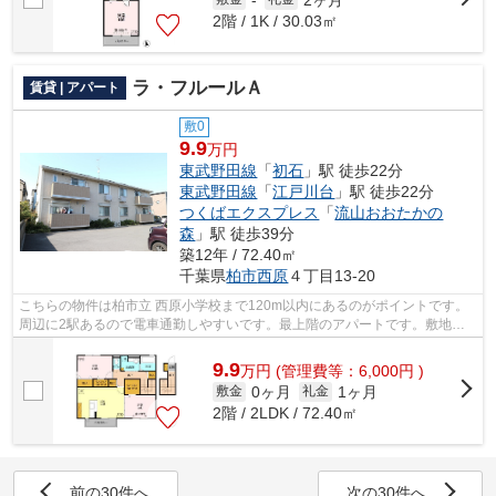
-
2階 / 1K / 30.03㎡
ラ・フルールＡ
賃貸 | アパート
敷0
9.9
万円
東武野田線
「
初石
」駅 徒歩22分
東武野田線
「
江戸川台
」駅 徒歩22分
つくばエクスプレス
「
流山おおたかの
森
」駅 徒歩39分
築12年 / 72.40㎡
千葉県
柏市
西原
４丁目13-20
こちらの物件は柏市立 西原小学校まで120m以内にあるのがポイントです。
周辺に2駅あるので電車通勤しやすいです。最上階のアパートです。敷地内
ごみ置き場があるため気軽にごみ捨てを...
9.9
万
円
(管理費等：6,000円 )
0ヶ月
1ヶ月
敷金
礼金
2階 / 2LDK / 72.40㎡
前の30件へ
次の30件へ