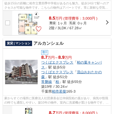
徒歩15分の距離に柏市立豊四季中学校があるのも魅力。徒歩14分で駅へのア
クセスが可能な物件です。こちらの物件はアパートです。常に新鮮な空気を
取り入れられる通風良好な間取りのア...
8.5
万
円
(管理費等：3,000円 )
1ヶ月
0ヶ月
敷金
礼金
2階 / 3LDK / 67.28㎡
アルカンシェル
賃貸 | マンション
敷0
8.7
8.9
万円～
万円
つくばエクスプレス
「
柏の葉キャンパ
ス
」駅 徒歩5分
つくばエクスプレス
「
流山おおたかの
森
」駅 徒歩51分
常磐線
「
柏
」駅 徒歩55分
築19年 / 30.24㎡
千葉県
柏市
若柴
165-3
家からすぐの場所に医療法人社団康喜会辻仲病院柏の葉があり、病気や怪我
の時でも通院しやすい。築10年の物件。室内に洗濯機が置ける物件です、生
活がしやすいお住まい。ネットの回線...
8.7
万
円
(管理費等：8,000円 )