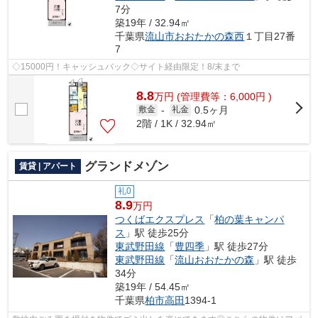
7分
築19年 / 32.94㎡
千葉県
流山市
おおたかの森西
１丁目27番
7
◇15000円！キャッシュバック◇サイト経由限定！8/末まで
8.8
万
円
(管理費等：6,000円 )
0.5ヶ月
敷金
-
礼金
2階 / 1K / 32.94㎡
グランドメゾン
賃貸 | アパート
礼0
8.9
万円
つくばエクスプレス
「
柏の葉キャンパ
ス
」駅 徒歩25分
東武野田線
「
豊四季
」駅 徒歩27分
東武野田線
「
流山おおたかの森
」駅 徒歩
34分
築19年 / 54.45㎡
千葉県
柏市
高田
1394-1