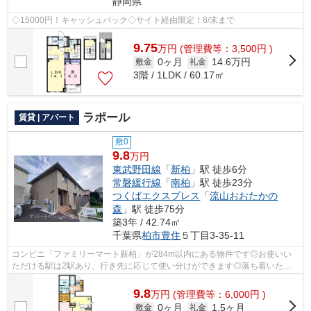
静岡県
◇15000円！キャッシュバック◇サイト経由限定！8/末まで
9.75
万
円
(管理費等：3,500円 )
0ヶ月
14.6万円
敷金
礼金
3階 / 1LDK / 60.17㎡
ラポール
賃貸 | アパート
敷0
9.8
万円
東武野田線
「
新柏
」駅 徒歩6分
常磐緩行線
「
南柏
」駅 徒歩23分
つくばエクスプレス
「
流山おおたかの
森
」駅 徒歩75分
築3年 / 42.74㎡
千葉県
柏市
豊住
５丁目3-35-11
コンビニ「ファミリーマート新柏」が284m以内にある物件です◎お使いい
ただける駅は2駅あり、行き先に応じて使い分けができます◎落ち着いた街
並みが魅力のアパートはこちらです◎朝に慌...
9.8
万
円
(管理費等：6,000円 )
0ヶ月
1.5ヶ月
敷金
礼金