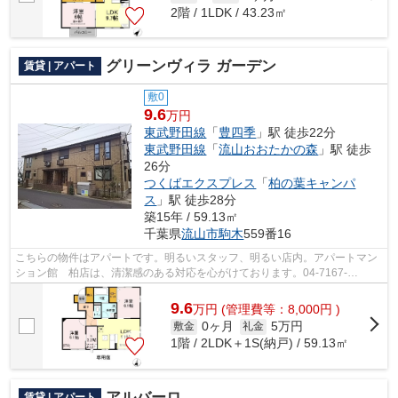
2階 / 1LDK / 43.23㎡
グリーンヴィラ ガーデン
賃貸 | アパート
敷0
9.6
万円
東武野田線
「
豊四季
」駅 徒歩22分
東武野田線
「
流山おおたかの森
」駅 徒歩
26分
つくばエクスプレス
「
柏の葉キャンパ
ス
」駅 徒歩28分
築15年 / 59.13㎡
千葉県
流山市
駒木
559番16
こちらの物件はアパートです。明るいスタッフ、明るい店内。アパートマン
ション館 柏店は、清潔感のある対応を心がけております。04-7167-
1222/kasiwa@apa-to.co.jpまでご連絡ください。
9.6
万
円
(管理費等：8,000円 )
0ヶ月
5万円
敷金
礼金
1階 / 2LDK＋1S(納戸) / 59.13㎡
アルバーロ
賃貸 | アパート