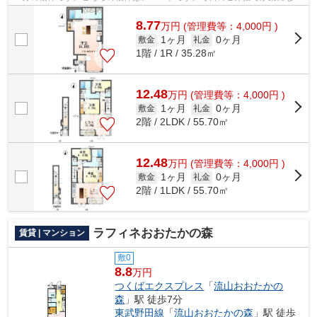
敷地内ごみ置き場。アパートマンショ...
8.77
万
円
(管理費等：4,000円 )
1ヶ月
0ヶ月
敷金
礼金
1階 / 1R / 35.28㎡
12.48
万
円
(管理費等：4,000円 )
1ヶ月
0ヶ月
敷金
礼金
2階 / 2LDK / 55.70㎡
12.48
万
円
(管理費等：4,000円 )
1ヶ月
0ヶ月
敷金
礼金
2階 / 1LDK / 55.70㎡
ラフィネおおたかの森
賃貸 | マンション
敷0
8.8
万円
つくばエクスプレス
「
流山おおたかの
森
」駅 徒歩7分
東武野田線
「
流山おおたかの森
」駅 徒歩