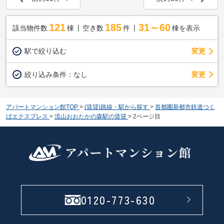
121
185
31～60
該当物件数
棟
空き数
件
棟を表示
駅で絞り込む
変更
変更
絞り込み条件：
なし
アパートマンション館TOP
>
(賃貸)路線・駅から探す
>
首都圏新都市鉄道つく
ばエクスプレス
>
流山おおたかの森駅の賃貸
>
2ページ目
0120-773-630