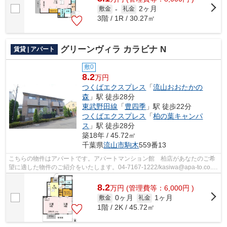
2ヶ月
敷金
-
礼金
3階 / 1R / 30.27㎡
グリーンヴィラ カラビナ N
賃貸 | アパート
敷0
8.2
万円
つくばエクスプレス
「
流山おおたかの
森
」駅 徒歩28分
東武野田線
「
豊四季
」駅 徒歩22分
つくばエクスプレス
「
柏の葉キャンパ
ス
」駅 徒歩28分
築18年 / 45.72㎡
千葉県
流山市
駒木
559番13
こちらの物件はアパートです。アパートマンション館 柏店があなたのご希
望に適した物件のご紹介をいたします。04-7167-1222/kasiwa@apa-to.co.jp
にてご希望をお申し付けください。
8.2
万
円
(管理費等：6,000円 )
0ヶ月
1ヶ月
敷金
礼金
1階 / 2K / 45.72㎡