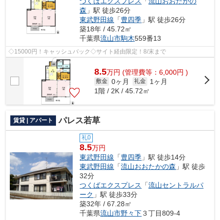
つくばエクスプレス
「
流山おおたかの
森
」駅 徒歩26分
東武野田線
「
豊四季
」駅 徒歩26分
築18年 / 45.72㎡
千葉県
流山市
駒木
559番13
◇15000円！キャッシュバック◇サイト経由限定！8/末まで
8.5
万
円
(管理費等：6,000円 )
0ヶ月
1ヶ月
敷金
礼金
1階 / 2K / 45.72㎡
パレス若草
賃貸 | アパート
礼0
8.5
万円
東武野田線
「
豊四季
」駅 徒歩14分
東武野田線
「
流山おおたかの森
」駅 徒歩
32分
つくばエクスプレス
「
流山セントラルパ
ーク
」駅 徒歩33分
築32年 / 67.28㎡
千葉県
流山市
野々下
３丁目809-4