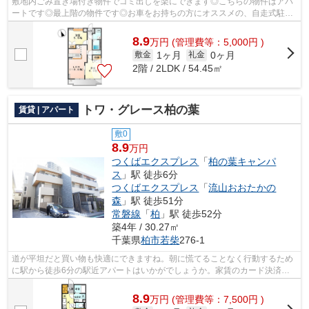
敷地内ごみ置き場付き物件でゴミ出しを楽にできます◎こちらの物件はアパ
ートです◎最上階の物件です◎お車をお持ちの方にオススメの、自走式駐車
場を利用できる物件です◎不動産について...
8.9
万
円
(管理費等：5,000円 )
1ヶ月
0ヶ月
敷金
礼金
2階 / 2LDK / 54.45㎡
トワ・グレース柏の葉
賃貸 | アパート
敷0
8.9
万円
つくばエクスプレス
「
柏の葉キャンパ
ス
」駅 徒歩6分
つくばエクスプレス
「
流山おおたかの
森
」駅 徒歩51分
常磐線
「
柏
」駅 徒歩52分
築4年 / 30.27㎡
千葉県
柏市
若柴
276-1
道が平坦だと買い物も快適にできますね。朝に慌てることなく行動するため
に駅から徒歩6分の駅近アパートはいかがでしょうか。家賃のカード決済
で、金額に応じたポイントが還元されます...
8.9
万
円
(管理費等：7,500円 )