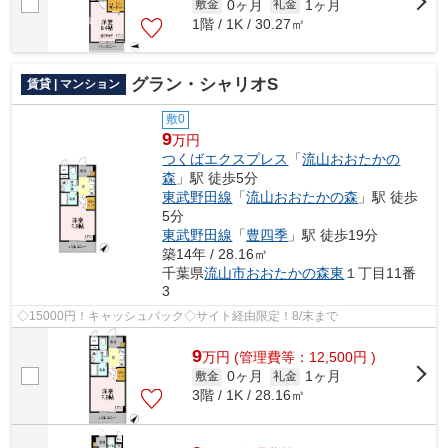
0ヶ月
1ヶ月
敷金
礼金
1階 / 1K / 30.27㎡
グラン・シャリオS
賃貸 | マンション
敷0
9
万円
つくばエクスプレス
「
流山おおたかの
森
」駅 徒歩5分
東武野田線
「
流山おおたかの森
」駅 徒歩
5分
東武野田線
「
豊四季
」駅 徒歩19分
築14年 / 28.16㎡
千葉県
流山市
おおたかの森東
１丁目11番
3
◇15000円！キャッシュバック◇サイト経由限定！8/末まで
9
万
円
(管理費等：12,500円 )
0ヶ月
1ヶ月
敷金
礼金
3階 / 1K / 28.16㎡