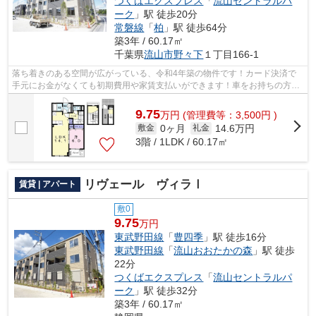
つくばエクスプレス
「
流山セントラルパ
ーク
」駅 徒歩20分
常磐線
「
柏
」駅 徒歩64分
築3年 / 60.17㎡
千葉県
流山市
野々下
１丁目166-1
落ち着きのある空間が広がっている、令和4年築の物件です！カード決済で
手元にお金がなくても初期費用や家賃支払いができます！車をお持ちの方に
もオススメの、自走式駐車場を利用でき...
9.75
万
円
(管理費等：3,500円 )
0ヶ月
14.6万円
敷金
礼金
3階 / 1LDK / 60.17㎡
リヴェール ヴィラⅠ
賃貸 | アパート
敷0
9.75
万円
東武野田線
「
豊四季
」駅 徒歩16分
東武野田線
「
流山おおたかの森
」駅 徒歩
22分
つくばエクスプレス
「
流山セントラルパ
ーク
」駅 徒歩32分
築3年 / 60.17㎡