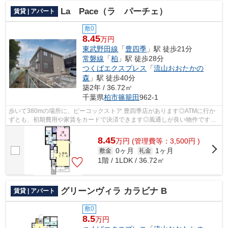
La Pace（ラ パーチェ）
賃貸 | アパート
敷0
8.45
万円
東武野田線
「
豊四季
」駅 徒歩21分
常磐線
「
柏
」駅 徒歩28分
つくばエクスプレス
「
流山おおたかの
森
」駅 徒歩40分
築2年 / 36.72㎡
千葉県
柏市
篠籠田
962-1
歩いて380mの場所に、ピーコックストア 豊四季店があります◎ATMに行か
ずとも、初期費用や家賃をカードで決済できます◎風通しが良い物件です◎
こちらの物件には自走式駐車場あり◎あなた...
8.45
万
円
(管理費等：3,500円 )
0ヶ月
1ヶ月
敷金
礼金
1階 / 1LDK / 36.72㎡
グリーンヴィラ カラビナ B
賃貸 | アパート
敷0
8.5
万円