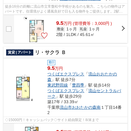
徒歩16分の距離に流山市立常盤松中学校があるのも魅力。こちらの物件はア
パートです。住環境がよく通風良好で日も入る物件をご提供します。2駅利
用可能なアクセスの良い物件です。あな...
9.5
万
円
(管理費等：3,000円 )
1ヶ月
1ヶ月
敷金
礼金
2階 / 1LDK / 45.61㎡
リ・サクラ Ｂ
賃貸 | アパート
敷0
9.5
万円
つくばエクスプレス
「
流山おおたかの
森
」駅 徒歩7分
東武野田線
「
豊四季
」駅 徒歩14分
つくばエクスプレス
「
流山セントラルパ
ーク
」駅 徒歩29分
築17年 / 33.39㎡
千葉県
流山市
おおたかの森南
１丁目14番
2
◇15000円！キャッシュバック◇サイト経由限定！8/末まで