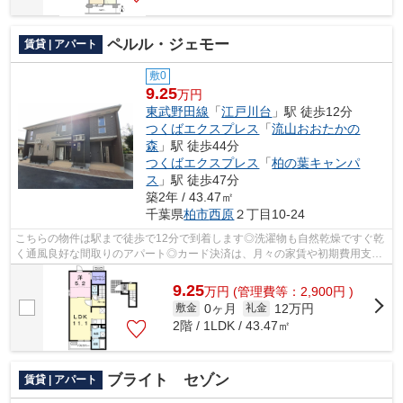
ペルル・ジェモー
賃貸 | アパート
敷0
9.25
万円
東武野田線
「
江戸川台
」駅 徒歩12分
つくばエクスプレス
「
流山おおたかの
森
」駅 徒歩44分
つくばエクスプレス
「
柏の葉キャンパ
ス
」駅 徒歩47分
築2年 / 43.47㎡
千葉県
柏市
西原
２丁目10-24
こちらの物件は駅まで徒歩で12分で到着します◎洗濯物も自然乾燥ですぐ乾
く通風良好な間取りのアパート◎カード決済は、月々の家賃や初期費用支払
いのわずらわしさを解消してくれます◎使...
9.25
万
円
(管理費等：2,900円 )
0ヶ月
12万円
敷金
礼金
2階 / 1LDK / 43.47㎡
ブライト セゾン
賃貸 | アパート