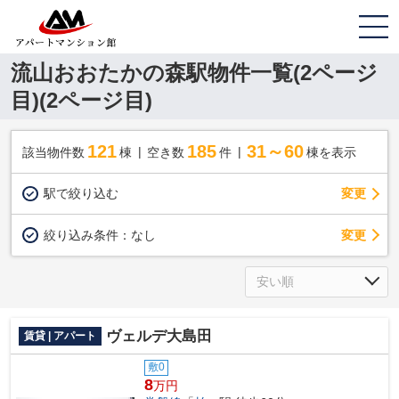
流山おおたかの森駅物件一覧(2ページ
目)(2ページ目)
121
185
31～60
該当物件数
棟
空き数
件
棟を表示
駅で絞り込む
変更
変更
絞り込み条件：
なし
ヴェルデ大島田
賃貸 | アパート
敷0
8
万円