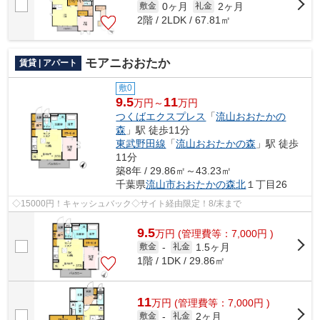
0ヶ月
2ヶ月
敷金
礼金
2階 / 2LDK / 67.81㎡
モアニおおたか
賃貸 | アパート
敷0
9.5
11
万円～
万円
つくばエクスプレス
「
流山おおたかの
森
」駅 徒歩11分
東武野田線
「
流山おおたかの森
」駅 徒歩
11分
築8年 / 29.86㎡～43.23㎡
千葉県
流山市
おおたかの森北
１丁目26
◇15000円！キャッシュバック◇サイト経由限定！8/末まで
9.5
万
円
(管理費等：7,000円 )
1.5ヶ月
敷金
-
礼金
1階 / 1DK / 29.86㎡
11
万
円
(管理費等：7,000円 )
2ヶ月
敷金
-
礼金