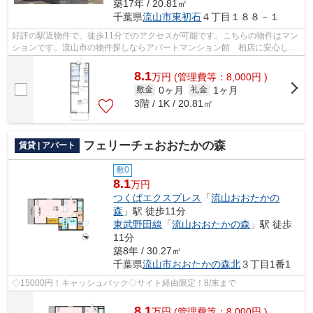
築17年 / 20.81㎡
千葉県
流山市
東初石
４丁目１８８－１
好評の駅近物件で、徒歩11分でのアクセスが可能です。こちらの物件はマン
ションです。流山市の物件探しならアパートマンション館 柏店に安心して
お任せ下さい。物件の詳細に関するこ...
8.1
万
円
(管理費等：8,000円 )
0ヶ月
1ヶ月
敷金
礼金
3階 / 1K / 20.81㎡
フェリーチェおおたかの森
賃貸 | アパート
敷0
8.1
万円
つくばエクスプレス
「
流山おおたかの
森
」駅 徒歩11分
東武野田線
「
流山おおたかの森
」駅 徒歩
11分
築8年 / 30.27㎡
千葉県
流山市
おおたかの森北
３丁目1番1
◇15000円！キャッシュバック◇サイト経由限定！8/末まで
8.1
万
円
(管理費等：8,000円 )