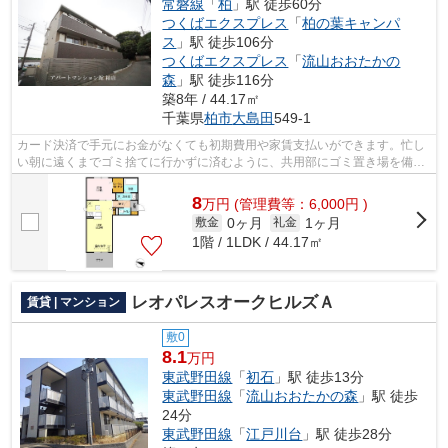
常磐線
「
柏
」駅 徒歩60分
つくばエクスプレス
「
柏の葉キャンパ
ス
」駅 徒歩106分
つくばエクスプレス
「
流山おおたかの
森
」駅 徒歩116分
築8年 / 44.17㎡
千葉県
柏市
大島田
549-1
カード決済で手元にお金がなくても初期費用や家賃支払いができます。忙し
い朝に遠くまでゴミ捨てに行かずに済むように、共用部にゴミ置き場を備え
付けております。こちらの物件はアパ...
8
万
円
(管理費等：6,000円 )
0ヶ月
1ヶ月
敷金
礼金
1階 / 1LDK / 44.17㎡
レオパレスオークヒルズＡ
賃貸 | マンション
敷0
8.1
万円
東武野田線
「
初石
」駅 徒歩13分
東武野田線
「
流山おおたかの森
」駅 徒歩
24分
東武野田線
「
江戸川台
」駅 徒歩28分