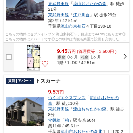
東武野田線
「
流山おおたかの森
」駅 徒歩
21分
東武野田線
「
江戸川台
」駅 徒歩29分
築2年 / 42.51㎡
千葉県
流山市
東初石
４丁目198-18
こちらの物件はセブンイレブン 流山東初石３丁目店まで447mにあります◎
こちらの物件はアパートです◎この物件は内観も綺麗で設備も充実した、
2024年築です◎こちらの物件には自走式駐車...
9.45
万
円
(管理費等：3,500円 )
0ヶ月
1ヶ月
敷金
礼金
1階 / 1LDK / 42.51㎡
トスカーナ
賃貸 | アパート
9.5
万円
つくばエクスプレス
「
流山おおたかの
森
」駅 徒歩10分
東武野田線
「
流山おおたかの森
」駅 徒歩
8分
常磐線
「
柏
」駅 徒歩60分
築11年 / 45.61㎡
千葉県
流山市
おおたかの森北
１丁目20-2