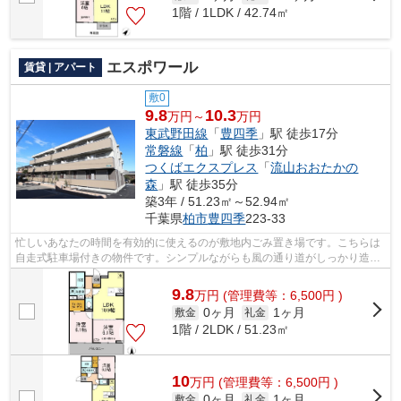
1階 / 1LDK / 42.74㎡
エスポワール
賃貸 | アパート
敷0
9.8
10.3
万円～
万円
東武野田線
「
豊四季
」駅 徒歩17分
常磐線
「
柏
」駅 徒歩31分
つくばエクスプレス
「
流山おおたかの
森
」駅 徒歩35分
築3年 / 51.23㎡～52.94㎡
千葉県
柏市
豊四季
223‐33
忙しいあなたの時間を有効的に使えるのが敷地内ごみ置き場です。こちらは
自走式駐車場付きの物件です。シンプルながらも風の通り道がしっかり造ら
れているアパートです。こちらの物件...
9.8
万
円
(管理費等：6,500円 )
0ヶ月
1ヶ月
敷金
礼金
1階 / 2LDK / 51.23㎡
10
万
円
(管理費等：6,500円 )
0ヶ月
1ヶ月
敷金
礼金