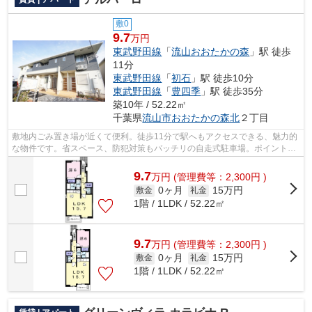
敷0
9.7
万円
東武野田線
「
流山おおたかの森
」駅 徒歩
11分
東武野田線
「
初石
」駅 徒歩10分
東武野田線
「
豊四季
」駅 徒歩35分
築10年 / 52.22㎡
千葉県
流山市
おおたかの森北
２丁目
敷地内ごみ置き場が近くて便利。徒歩11分で駅へもアクセスできる、魅力的
な物件です。省スペース、防犯対策もバッチリの自走式駐車場。ポイントに
還元できるカードで初期費用や家賃の...
9.7
万
円
(管理費等：2,300円 )
0ヶ月
15万円
敷金
礼金
1階 / 1LDK / 52.22㎡
9.7
万
円
(管理費等：2,300円 )
0ヶ月
15万円
敷金
礼金
1階 / 1LDK / 52.22㎡