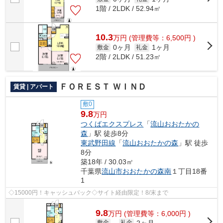
1階 / 2LDK / 52.94㎡
10.3
万
円
(管理費等：6,500円 )
0ヶ月
1ヶ月
敷金
礼金
2階 / 2LDK / 51.23㎡
ＦＯＲＥＳＴ ＷＩＮＤ
賃貸 | アパート
敷0
9.8
万円
つくばエクスプレス
「
流山おおたかの
森
」駅 徒歩8分
東武野田線
「
流山おおたかの森
」駅 徒歩
8分
築18年 / 30.03㎡
千葉県
流山市
おおたかの森南
１丁目18番
1
◇15000円！キャッシュバック◇サイト経由限定！8/末まで
9.8
万
円
(管理費等：6,000円 )
2ヶ月
敷金
礼金