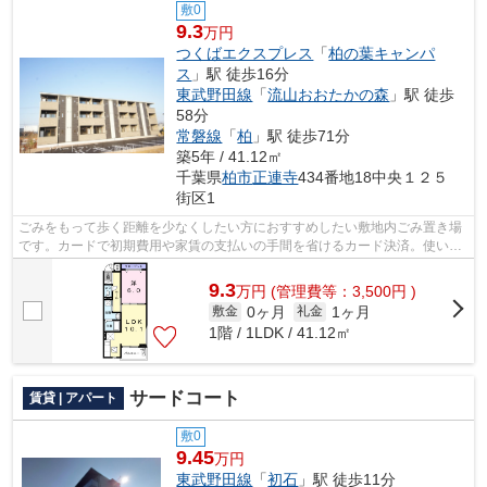
敷0
9.3
万円
つくばエクスプレス
「
柏の葉キャンパ
ス
」駅 徒歩16分
東武野田線
「
流山おおたかの森
」駅 徒歩
58分
常磐線
「
柏
」駅 徒歩71分
築5年 / 41.12㎡
千葉県
柏市
正連寺
434番地18中央１２５
街区1
ごみをもって歩く距離を少なくしたい方におすすめしたい敷地内ごみ置き場
です。カードで初期費用や家賃の支払いの手間を省けるカード決済。使い勝
手の良いアパートでイチオシの物件で...
9.3
万
円
(管理費等：3,500円 )
0ヶ月
1ヶ月
敷金
礼金
1階 / 1LDK / 41.12㎡
サードコート
賃貸 | アパート
敷0
9.45
万円
東武野田線
「
初石
」駅 徒歩11分