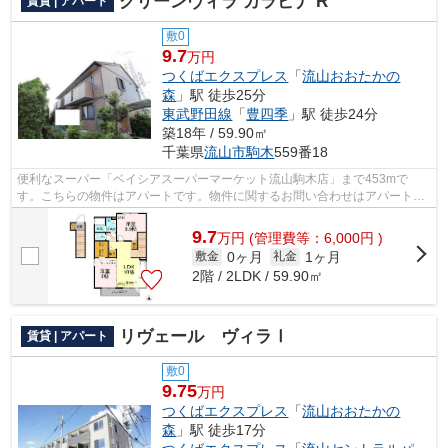
グリーンヴィラ カラビナ R
賃貸 | アパート
敷0
9.7
万円
つくばエクスプレス
「
流山おおたかの
森
」駅 徒歩25分
東武野田線
「
豊四季
」駅 徒歩24分
築18年 / 59.90㎡
千葉県
流山市
駒木
559番18
便利なスーパー「ベイシアスーパーマーケット流山駒木店」まで453mで
す。こちらの物件はアパートです。物件に関するお問い合わせはアパートマ
ンション館 柏店までお気軽にご連絡下さ...
9.7
万
円
(管理費等：6,000円 )
0ヶ月
1ヶ月
敷金
礼金
2階 / 2LDK / 59.90㎡
リヴェール ヴィラⅠ
賃貸 | アパート
敷0
9.75
万円
つくばエクスプレス
「
流山おおたかの
森
」駅 徒歩17分