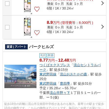
0ヶ月
1ヶ月
敷金
礼金
6階 / 1K / 30.24㎡
8.9
万
円
(管理費等：8,000円 )
0ヶ月
1ヶ月
敷金
礼金
6階 / 1K / 30.24㎡
パークヒルズ
賃貸 | アパート
礼0
新築
8.77
12.48
万円～
万円
つくばエクスプレス
「
流山セントラルパ
ーク
」駅 徒歩15分
東武野田線
「
流山おおたかの森
」駅 徒歩
25分
東武野田線
「
豊四季
」駅 徒歩31分
予定 / 35.28㎡～55.70㎡
千葉県
流山市
野々下
１丁目５１ー１の一
部、ー５(仮)
徒歩18分の距離に流山市立南部中学校があるのも魅力。最寄りの駅まで徒歩
15分の物件です。こちらの物件はアパートです。毎日のごみ捨てが楽になる