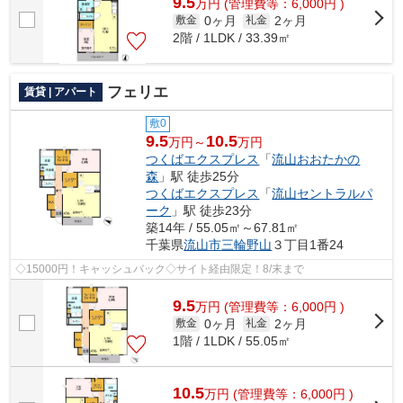
9.5
万
円
(管理費等：6,000円 )
0ヶ月
2ヶ月
敷金
礼金
2階 / 1LDK / 33.39㎡
フェリエ
賃貸 | アパート
敷0
9.5
10.5
万円～
万円
つくばエクスプレス
「
流山おおたかの
森
」駅 徒歩25分
つくばエクスプレス
「
流山セントラルパ
ーク
」駅 徒歩23分
築14年 / 55.05㎡～67.81㎡
千葉県
流山市
三輪野山
３丁目1番24
◇15000円！キャッシュバック◇サイト経由限定！8/末まで
9.5
万
円
(管理費等：6,000円 )
0ヶ月
2ヶ月
敷金
礼金
1階 / 1LDK / 55.05㎡
10.5
万
円
(管理費等：6,000円 )