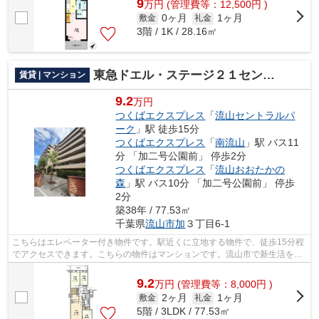
9
万
円
(管理費等：12,500円 )
0ヶ月
1ヶ月
敷金
礼金
3階 / 1K / 28.16㎡
東急ドエル・ステージ２１センターコート壱番館
賃貸 | マンション
9.2
万円
つくばエクスプレス
「
流山セントラルパ
ーク
」駅 徒歩15分
つくばエクスプレス
「
南流山
」駅 バス11
分 「加二号公園前」 停歩2分
つくばエクスプレス
「
流山おおたかの
森
」駅 バス10分 「加二号公園前」 停歩
2分
築38年 / 77.53㎡
千葉県
流山市
加
３丁目6-1
こちらはエレベーター付き物件です。駅近くに立地する物件で、徒歩15分程
でアクセスできます。こちらの物件はマンションです。流山市で新生活を始
めるなら、柏店が住まい探しをサポー...
9.2
万
円
(管理費等：8,000円 )
2ヶ月
1ヶ月
敷金
礼金
5階 / 3LDK / 77.53㎡