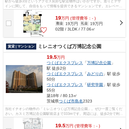
駅から徒歩3分というアクセス良好な駅近物件はいかがですか。造りとデザ
インに関して、自信をもって情報を提供できるマンションです。エレベータ
ー付き物件です。柏店でなら、柏市の望...
19
万
円
(管理費等：- )
19万円
19万円
敷金
礼金
02階 / 3LDK / 77.06㎡
ミレニオつくば万博記念公園
賃貸 | マンション
19.5
万円
つくばエクスプレス
「
万博記念公園
」
駅 徒歩2分
つくばエクスプレス
「
みどりの
」駅 徒歩
50分
つくばエクスプレス
「
研究学園
」駅 徒歩
55分
築18年 / 80.13㎡
茨城県
つくば市
島名
2323
当社イチオシの物件の「ミレニオつくば万博記念公園」。ぜひ一度ご覧くだ
さい。カスミ万博記念公園駅前店まで333mです。周辺には、徒歩2分で利用
できる駅があります。敷地内にゴミ置き...
19.5
万
円
(管理費等：- )