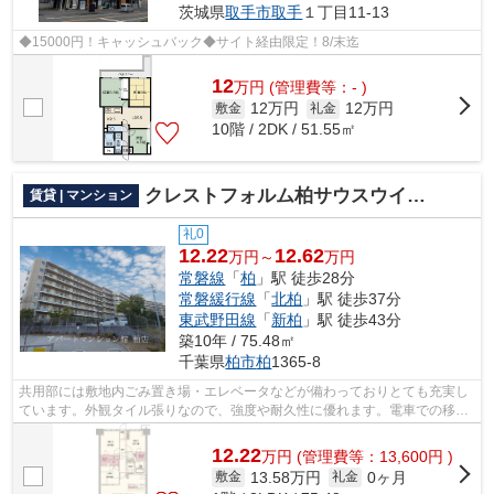
茨城県
取手市
取手
１丁目11-13
◆15000円！キャッシュバック◆サイト経由限定！8/末迄
12
万
円
(管理費等：- )
12万円
12万円
敷金
礼金
10階 / 2DK / 51.55㎡
クレストフォルム柏サウスウイング
賃貸 | マンション
礼0
12.22
12.62
万円～
万円
常磐線
「
柏
」駅 徒歩28分
常磐緩行線
「
北柏
」駅 徒歩37分
東武野田線
「
新柏
」駅 徒歩43分
築10年 / 75.48㎡
千葉県
柏市
柏
1365-8
共用部には敷地内ごみ置き場・エレベータなどが備わっておりとても充実し
ています。外観タイル張りなので、強度や耐久性に優れます。電車での移動
がより便利になる、2駅利用可能な物件...
12.22
万
円
(管理費等：13,600円 )
13.58万円
0ヶ月
敷金
礼金