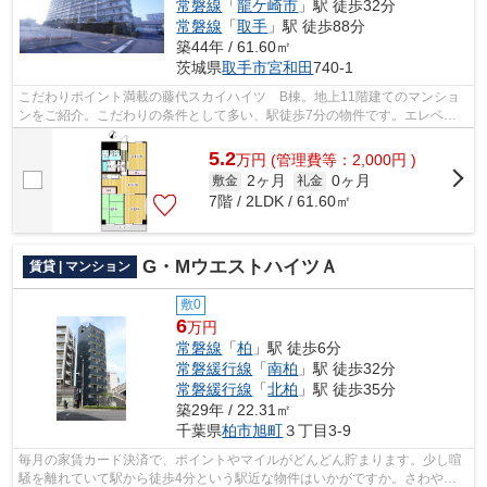
常磐線
「
龍ケ崎市
」駅 徒歩32分
常磐線
「
取手
」駅 徒歩88分
築44年 / 61.60㎡
茨城県
取手市
宮和田
740-1
こだわりポイント満載の藤代スカイハイツ B棟。地上11階建てのマンショ
ンをご紹介。こだわりの条件として多い、駅徒歩7分の物件です。エレベー
ター付き物件です。アパートマンション...
5.2
万
円
(管理費等：2,000円 )
2ヶ月
0ヶ月
敷金
礼金
7階 / 2LDK / 61.60㎡
G・MウエストハイツＡ
賃貸 | マンション
敷0
6
万円
常磐線
「
柏
」駅 徒歩6分
常磐緩行線
「
南柏
」駅 徒歩32分
常磐緩行線
「
北柏
」駅 徒歩35分
築29年 / 22.31㎡
千葉県
柏市
旭町
３丁目3-9
毎月の家賃カード決済で、ポイントやマイルがどんどん貯まります。少し喧
騒を離れていて駅から徒歩4分という駅近な物件はいかがですか。さわやか