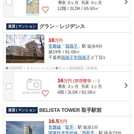
0ヶ月
0ヶ月
敷金
礼金
12階 / 3LDK / 65.60㎡
グラン・レジデンス
賃貸 | マンション
16
万円
常磐線
「
我孫子
」駅 徒歩4分
築19年 / 81.08㎡
千葉県
我孫子市
我孫子
２丁目1
◆15000円！キャッシュバック◆サイト経由限定！8/末迄
16
万
円
(管理費等：- )
2ヶ月
1ヶ月
敷金
礼金
4階 / 3LDK / 81.08㎡
BELISTA TOWER 取手駅前
賃貸 | マンション
16.5
万円
常磐線
「
取手
」駅 徒歩1分
関東鉄道常総線
「
西取手
」駅 徒歩23分