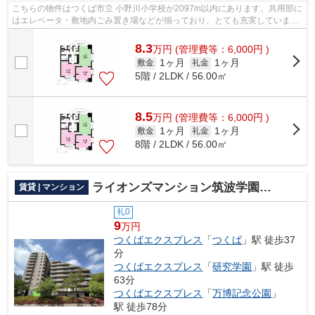
こちらの物件はつくば市立 小野川小学校が2097m以内にあります。共用部に
はエレベータ・敷地内ごみ置き場などが揃っており、とても充実していま
す。10階建ての建物で地域にマッチした...
8.3
万
円
(管理費等：6,000円 )
1ヶ月
1ヶ月
敷金
礼金
5階 / 2LDK / 56.00㎡
8.5
万
円
(管理費等：6,000円 )
1ヶ月
1ヶ月
敷金
礼金
8階 / 2LDK / 56.00㎡
ライオンズマンション筑波学園都市
賃貸 | マンション
礼0
9
万円
つくばエクスプレス
「
つくば
」駅 徒歩37
分
つくばエクスプレス
「
研究学園
」駅 徒歩
63分
つくばエクスプレス
「
万博記念公園
」
駅 徒歩78分