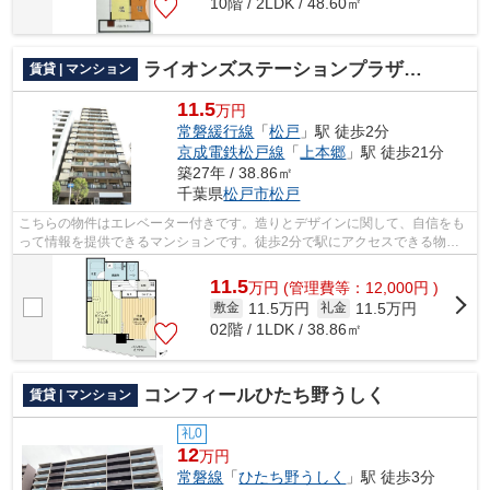
10階 / 2LDK / 48.60㎡
ライオンズステーションプラザ松戸
賃貸 | マンション
11.5
万円
常磐緩行線
「
松戸
」駅 徒歩2分
京成電鉄松戸線
「
上本郷
」駅 徒歩21分
築27年 / 38.86㎡
千葉県
松戸市
松戸
こちらの物件はエレベーター付きです。造りとデザインに関して、自信をも
って情報を提供できるマンションです。徒歩2分で駅にアクセスできる物件
です。不動産について分からない事も、...
11.5
万
円
(管理費等：12,000円 )
11.5万円
11.5万円
敷金
礼金
02階 / 1LDK / 38.86㎡
コンフィールひたち野うしく
賃貸 | マンション
礼0
12
万円
常磐線
「
ひたち野うしく
」駅 徒歩3分