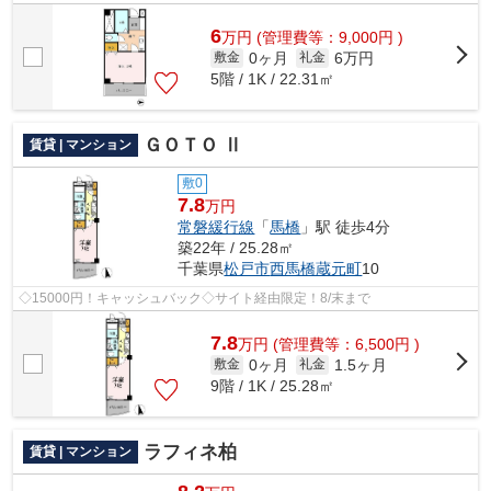
な朝を迎えることのできる通風良好なマ...
6
万
円
(管理費等：9,000円 )
0ヶ月
6万円
敷金
礼金
5階 / 1K / 22.31㎡
ＧＯＴＯ Ⅱ
賃貸 | マンション
敷0
7.8
万円
常磐緩行線
「
馬橋
」駅 徒歩4分
築22年 / 25.28㎡
千葉県
松戸市
西馬橋蔵元町
10
◇15000円！キャッシュバック◇サイト経由限定！8/末まで
7.8
万
円
(管理費等：6,500円 )
0ヶ月
1.5ヶ月
敷金
礼金
9階 / 1K / 25.28㎡
ラフィネ柏
賃貸 | マンション