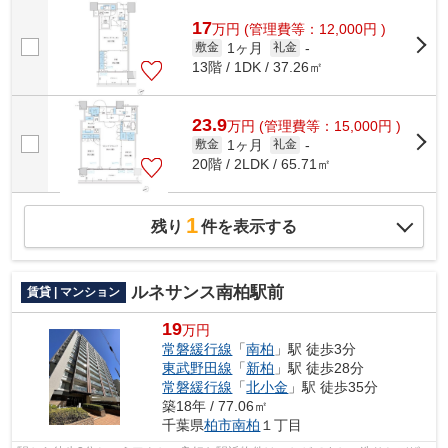
17
万
円
(管理費等：12,000円 )
1ヶ月
敷金
礼金
-
13階 / 1DK / 37.26㎡
23.9
万
円
(管理費等：15,000円 )
1ヶ月
敷金
礼金
-
20階 / 2LDK / 65.71㎡
1
残り
件を表示する
ルネサンス南柏駅前
賃貸 | マンション
19
万円
常磐緩行線
「
南柏
」駅 徒歩3分
東武野田線
「
新柏
」駅 徒歩28分
常磐緩行線
「
北小金
」駅 徒歩35分
築18年 / 77.06㎡
千葉県
柏市
南柏
１丁目