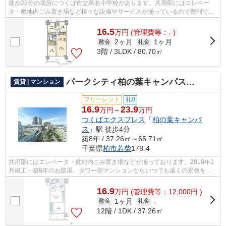
徒歩25分の場所につくば市立島名小学校があります。共用部にはエレベー
タ・敷地内ごみ置き場など様々な設備やサービスが揃っているので便利で
す。こちらは16階建ての物件です。こちら...
16.5
万
円
(管理費等：- )
2ヶ月
1ヶ月
敷金
礼金
3階 / 3LDK / 80.70㎡
パークシティ柏の葉キャンパス ザ・ゲートタワー ウエスト
賃貸 | マンション
フリーレント
礼0
16.9
23.9
万円～
万円
つくばエクスプレス
「
柏の葉キャンパ
ス
」駅 徒歩4分
築8年 / 37.26㎡～65.71㎡
千葉県
柏市
若柴
178-4
共用部にはエレベータ・敷地内ごみ置き場などが揃っております。2018年1
月竣工・築8年のお部屋。タワー型マンションならいつでも遠くの景色を楽
しめます。徒歩4分の距離に駅がある物件...
16.9
万
円
(管理費等：12,000円 )
1ヶ月
敷金
礼金
-
12階 / 1DK / 37.26㎡