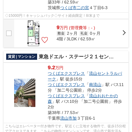
築33年 / 62.59㎡
茨城県
つくば市
二の宮
４丁目6-3
◇15000円！キャッシュバック◇サイト経由限定！8/末まで
9
万
円
(管理費等：- )
2ヶ月
0ヶ月
敷金
礼金
4階 / 3LDK / 62.59㎡
東急ドエル・ステージ２１センターコート壱番館
賃貸 | マンション
9.2
万円
つくばエクスプレス
「
流山セントラルパ
ーク
」駅 徒歩15分
つくばエクスプレス
「
南流山
」駅 バス11
分 「加二号公園前」 停歩2分
つくばエクスプレス
「
流山おおたかの
森
」駅 バス10分 「加二号公園前」 停歩
2分
築38年 / 77.53㎡
千葉県
流山市
加
３丁目6-1
こちらはエレベーター付き物件です。駅近くに立地する物件で、徒歩15分程
でアクセスできます。こちらの物件はマンションです。流山市で新生活を始