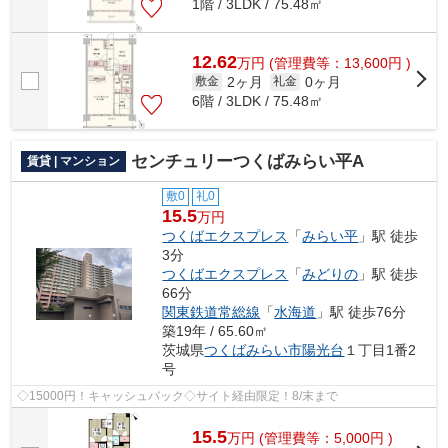
1階 / 3LDK / 75.48㎡
12.62
万
円
(管理費等：13,600円 )
2ヶ月
0ヶ月
敷金
礼金
6階 / 3LDK / 75.48㎡
センチュリーつくばみらい平A
賃貸 | マンション
敷0
礼0
15.5
万円
つくばエクスプレス
「
みらい平
」駅 徒歩
3分
つくばエクスプレス
「
みどりの
」駅 徒歩
66分
関東鉄道常総線
「
水海道
」駅 徒歩76分
築19年 / 65.60㎡
茨城県
つくばみらい市
陽光台
１丁目1番2
号
◇15000円！キャッシュバック◇サイト経由限定！8/末まで
15.5
万
円
(管理費等：5,000円 )