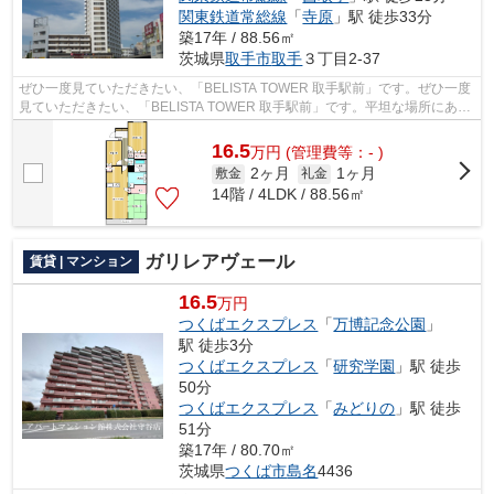
関東鉄道常総線
「
寺原
」駅 徒歩33分
築17年 / 88.56㎡
茨城県
取手市
取手
３丁目2-37
ぜひ一度見ていただきたい、「BELISTA TOWER 取手駅前」です。ぜひ一度
見ていただきたい、「BELISTA TOWER 取手駅前」です。平坦な場所にある
マンションなら毎日の移動も快適です。こ...
16.5
万
円
(管理費等：- )
2ヶ月
1ヶ月
敷金
礼金
14階 / 4LDK / 88.56㎡
ガリレアヴェール
賃貸 | マンション
16.5
万円
つくばエクスプレス
「
万博記念公園
」
駅 徒歩3分
つくばエクスプレス
「
研究学園
」駅 徒歩
50分
つくばエクスプレス
「
みどりの
」駅 徒歩
51分
築17年 / 80.70㎡
茨城県
つくば市
島名
4436