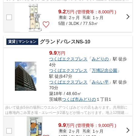
めるなら、柏店が住まい探しをサポー...
9.2
万
円
(管理費等：8,000円 )
2ヶ月
1ヶ月
敷金
礼金
5階 / 3LDK / 77.53㎡
グランドパレスNS-10
賃貸 | マンション
9.9
万円
つくばエクスプレス
「
みどりの
」駅 徒歩
4分
つくばエクスプレス
「
万博記念公園
」
駅 徒歩47分
つくばエクスプレス
「
みらい平
」駅 徒歩
70分
築18年 / 48.60㎡
茨城県
つくば市
みどりの
１丁目1
歩いて徒歩5分の場所にウエルシアつくばみどりの店もあります。共用部に
は敷地内ごみ置き場・エレベータ2基などが揃っております。地上12階建て
の物件でございます。こちらは通風良好...
9.9
万
円
(管理費等：9,000円 )
2ヶ月
1ヶ月
敷金
礼金