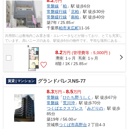
8.2
万円
常磐線
「
柏
」駅 徒歩6分
常磐緩行線
「
北柏
」駅 徒歩30分
常磐緩行線
「
南柏
」駅 徒歩40分
築7年 / 25.85㎡
千葉県
柏市
末広町
11-16
共用部には敷地内ごみ置き場・エレベータなどが揃っており、とても充実し
ています。高いニーズのある、駅徒歩6分の物件です。平坦な場所にあるマ
ンションなら毎日の移動も快適です。ニ...
8.2
万
円
(管理費等：5,000円 )
1ヶ月
1ヶ月
敷金
礼金
8階 / 1K / 25.85㎡
グランドパレスNS-77
賃貸 | マンション
8.3
8.5
万円～
万円
常磐線
「
ひたち野うしく
」駅 徒歩67分
常磐線
「
荒川沖
」駅 徒歩70分
つくばエクスプレス
「
みどりの
」駅 徒歩
85分
築19年 / 56.00㎡
茨城県
つくば市
高野台
２丁目4-3