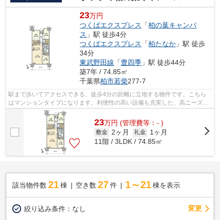
23
万円
つくばエクスプレス
「
柏の葉キャンパ
ス
」駅 徒歩4分
つくばエクスプレス
「
柏たなか
」駅 徒歩
34分
東武野田線
「
豊四季
」駅 徒歩44分
築7年 / 74.85㎡
千葉県
柏市
若柴
277-7
駅まで歩いてアクセスできる、徒歩4分の距離に立地する物件です。こちら
はマンションタイプになります。利便性の高い設備も充実した、高ニーズな
2018年築の物件です。こちらの物件には...
23
万
円
(管理費等：- )
2ヶ月
1ヶ月
敷金
礼金
11階 / 3LDK / 74.85㎡
21
27
1～21
該当物件数
棟
空き数
件
棟を表示
変更
絞り込み条件：
なし