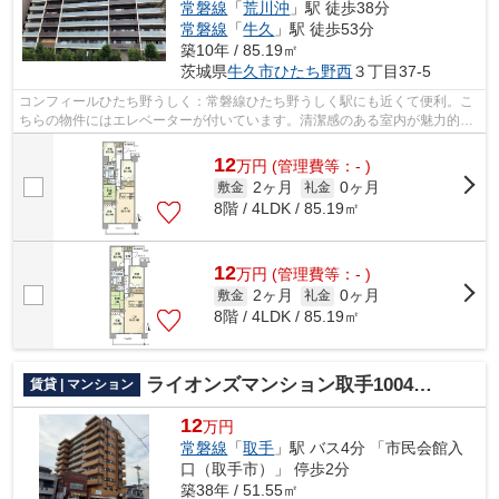
常磐線
「
荒川沖
」駅 徒歩38分
常磐線
「
牛久
」駅 徒歩53分
築10年 / 85.19㎡
茨城県
牛久市
ひたち野西
３丁目37-5
コンフィールひたち野うしく：常磐線ひたち野うしく駅にも近くて便利。こ
ちらの物件にはエレベーターが付いています。清潔感のある室内が魅力的な
平成28年築の物件となっており、一押...
12
万
円
(管理費等：- )
2ヶ月
0ヶ月
敷金
礼金
8階 / 4LDK / 85.19㎡
12
万
円
(管理費等：- )
2ヶ月
0ヶ月
敷金
礼金
8階 / 4LDK / 85.19㎡
ライオンズマンション取手1004号室
賃貸 | マンション
12
万円
常磐線
「
取手
」駅 バス4分 「市民会館入
口（取手市）」 停歩2分
築38年 / 51.55㎡