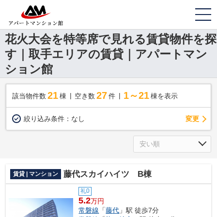
花火大会を特等席で見れる賃貸物件を探
す｜取手エリアの賃貸｜アパートマン
ション館
21
27
1～21
該当物件数
棟
空き数
件
棟を表示
変更
絞り込み条件：
なし
藤代スカイハイツ B棟
賃貸 | マンション
礼0
5.2
万円
常磐線
「
藤代
」駅 徒歩7分