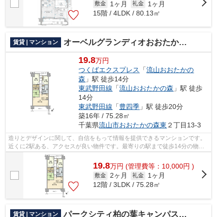
1ヶ月
1ヶ月
敷金
礼金
15階 / 4LDK / 80.13㎡
オーベルグランディオおおたかの森
賃貸 | マンション
19.8
万円
つくばエクスプレス
「
流山おおたかの
森
」駅 徒歩14分
東武野田線
「
流山おおたかの森
」駅 徒歩
14分
東武野田線
「
豊四季
」駅 徒歩20分
築16年 / 75.28㎡
千葉県
流山市
おおたかの森東
２丁目13-3
造りとデザインに関して、自信をもって情報を提供できるマンションです。
近くに2駅ある、アクセスが良い物件です。最寄りの駅まで徒歩14分の物件
です。お気に入りのお部屋を探すなら柏...
19.8
万
円
(管理費等：10,000円 )
2ヶ月
1ヶ月
敷金
礼金
12階 / 3LDK / 75.28㎡
パークシティ柏の葉キャンパスサウスフロント
賃貸 | マンション