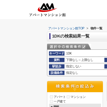
アパートマンション館TOP
>
物件一覧
1DKの検索結果一覧
キーワード
1DK
賃料
下限なし～上限なし
駅徒歩
指定しない
設備条件
指定なし
アパート
マンション
一戸建て
▼賃料