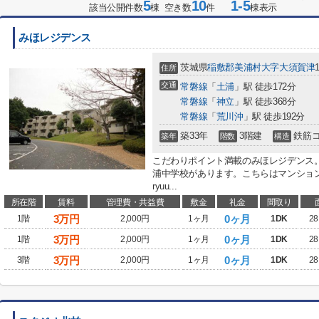
5
10
1-5
該当公開件数
棟 空き数
件
棟表示
みほレジデンス
茨城県
稲敷郡美浦村
大字大須賀津
住所
交通
常磐線
「
土浦
」駅 徒歩172分
常磐線
「
神立
」駅 徒歩368分
常磐線
「
荒川沖
」駅 徒歩192分
築33年
3階建
鉄筋
築年
階数
構造
こだわりポイント満載のみほレジデンス。
浦中学校があります。こちらはマンショ
ryuu...
所在階
賃料
管理費・共益費
敷金
礼金
間取り
3
万円
0ヶ月
1階
2,000円
1ヶ月
1DK
28
3
万円
0ヶ月
1階
2,000円
1ヶ月
1DK
28
3
万円
0ヶ月
3階
2,000円
1ヶ月
1DK
28