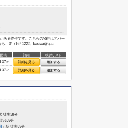
造
駅がある物件です。こちらの物件はアパー
7167-1222、kasiwa@apa-
面積
詳細
検討リスト
1.37㎡
詳細を見る
追加する
1.37㎡
詳細を見る
追加する
駅 徒歩38分
徒歩39分
園
」駅 徒歩89分