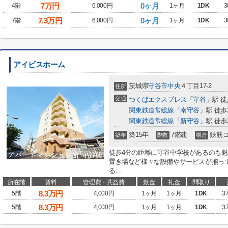
7
万円
0ヶ月
4階
6,000円
1ヶ月
1DK
3
7.3
万円
0ヶ月
7階
6,000円
1ヶ月
1DK
3
アイビスホーム
茨城県
守谷市
中央
４丁目17-2
住所
交通
つくばエクスプレス
「
守谷
」駅 徒
関東鉄道常総線
「
南守谷
」駅 徒歩
関東鉄道常総線
「
新守谷
」駅 徒歩
築15年
7階建
鉄筋
築年
階数
構造
徒歩4分の距離に守谷中学校があるのも
置き場など様々な設備やサービスが揃っ
る...
所在階
賃料
管理費・共益費
敷金
礼金
間取り
8.3
万円
5階
4,000円
1ヶ月
1ヶ月
1DK
3
8.3
万円
5階
4,000円
1ヶ月
1ヶ月
1DK
3