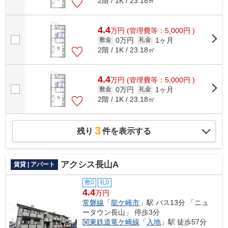
2階 / 1K / 23.18㎡
4.4
万
円
(管理費等：5,000円 )
0万円
1ヶ月
敷金
礼金
2階 / 1K / 23.18㎡
4.4
万
円
(管理費等：5,000円 )
0万円
1ヶ月
敷金
礼金
2階 / 1K / 23.18㎡
3
残り
件を表示する
アクシス長山A
賃貸 | アパート
敷0
礼0
4.4
万円
常磐線
「
龍ケ崎市
」駅 バス13分 「ニュ
ータウン長山」 停歩3分
関東鉄道竜ケ崎線
「
入地
」駅 徒歩57分