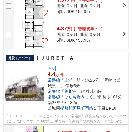
4.37
万
円
(管理費等：- )
0ヶ月
0ヶ月
敷金
礼金
5階 / 3DK / 53.96㎡
4.37
万
円
(管理費等：- )
0ヶ月
0ヶ月
敷金
礼金
5階 / 3DK / 53.96㎡
ＩＪＵＲＥＴ A
賃貸 | アパート
礼0
4.4
万円
常磐線
「
土浦
」駅 バス25分 「岡崎（茨
城県）」 停歩5分
常磐線
「
荒川沖
」駅 徒歩68分
常磐線
「
ひたち野うしく
」駅 徒歩101分
築27年 / 54.32㎡
茨城県
稲敷郡阿見町
岡崎
１丁目14-10
「ＩＪＵＲＥＴ A」のここがイチオシ。常陽銀行阿見支店が歩いて397mの
ところにあります。ATMに行かずとも、初期費用や家賃をカードで決済でき
ます。こちらの物件はアパートです。お...