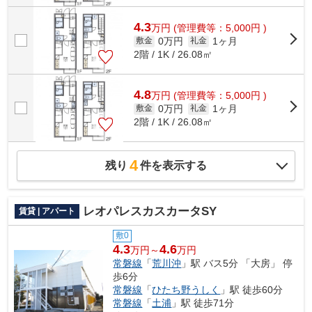
4.3
万
円
(管理費等：5,000円 )
0万円
1ヶ月
敷金
礼金
2階 / 1K / 26.08㎡
4.8
万
円
(管理費等：5,000円 )
0万円
1ヶ月
敷金
礼金
2階 / 1K / 26.08㎡
4
残り
件を表示する
レオパレスカスカータSY
賃貸 | アパート
敷0
4.3
4.6
万円～
万円
常磐線
「
荒川沖
」駅 バス5分 「大房」 停
歩6分
常磐線
「
ひたち野うしく
」駅 徒歩60分
常磐線
「
土浦
」駅 徒歩71分