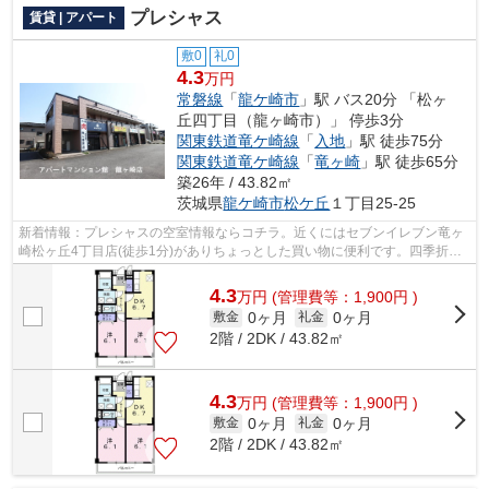
プレシャス
賃貸 | アパート
敷0
礼0
4.3
万円
常磐線
「
龍ケ崎市
」駅 バス20分 「松ヶ
丘四丁目（龍ヶ崎市）」 停歩3分
関東鉄道竜ケ崎線
「
入地
」駅 徒歩75分
関東鉄道竜ケ崎線
「
竜ヶ崎
」駅 徒歩65分
築26年 / 43.82㎡
茨城県
龍ケ崎市
松ケ丘
１丁目25-25
新着情報：プレシャスの空室情報ならコチラ。近くにはセブンイレブン竜ヶ
崎松ヶ丘4丁目店(徒歩1分)がありちょっとした買い物に便利です。四季折々
の風を感じられる通風良好な快適の物...
4.3
万
円
(管理費等：1,900円 )
0ヶ月
0ヶ月
敷金
礼金
2階 / 2DK / 43.82㎡
4.3
万
円
(管理費等：1,900円 )
0ヶ月
0ヶ月
敷金
礼金
2階 / 2DK / 43.82㎡