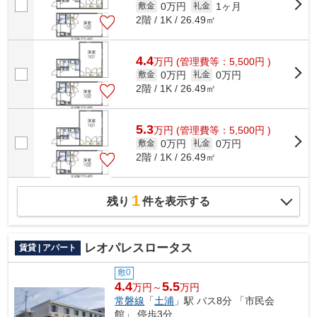
0万円
1ヶ月
敷金
礼金
2階 / 1K / 26.49㎡
4.4
万
円
(管理費等：5,500円 )
0万円
0万円
敷金
礼金
2階 / 1K / 26.49㎡
5.3
万
円
(管理費等：5,500円 )
0万円
0万円
敷金
礼金
2階 / 1K / 26.49㎡
1
残り
件を表示する
レオパレスロータス
賃貸 | アパート
敷0
4.4
5.5
万円～
万円
常磐線
「
土浦
」駅 バス8分 「市民会
館」 停歩3分