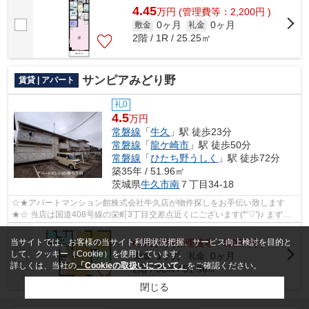
4.45
万
円
(管理費等：2,200円 )
0ヶ月
0ヶ月
敷金
礼金
2階 / 1R / 25.25㎡
サンピアみどり野
賃貸 | アパート
礼0
4.5
万円
常磐線
「
牛久
」駅 徒歩23分
常磐線
「
龍ケ崎市
」駅 徒歩50分
常磐線
「
ひたち野うしく
」駅 徒歩72分
築35年 / 51.96㎡
茨城県
牛久市
南
７丁目34-18
☆★アパートマンション館株式会社牛久店が物件探しをお手伝い致します
★☆ 当店は国道408号線の栄町3丁目交差点近くにございます(*'▽')♪ まずは
お気軽に029(878)3700までお電...
4.5
当サイトでは、お客様の当サイト利用状況把握、サービス向上検討を目的と
万
円
(管理費等：3,000円 )
して、クッキー（Cookie）を使用しています。
1ヶ月
0ヶ月
敷金
礼金
詳しくは、当社の
「Cookieの取扱いについて」
をご確認ください。
2階 / 3DK / 51.96㎡
閉じる