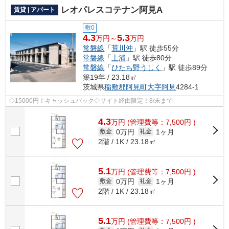
レオパレスコテナン阿見A
賃貸 | アパート
敷0
4.3
5.3
万円～
万円
常磐線
「
荒川沖
」駅 徒歩55分
常磐線
「
土浦
」駅 徒歩80分
常磐線
「
ひたち野うしく
」駅 徒歩89分
築19年 / 23.18㎡
茨城県
稲敷郡阿見町
大字阿見
4284-1
◇15000円！キャッシュバック◇サイト経由限定！8/末まで
4.3
万
円
(管理費等：7,500円 )
0万円
1ヶ月
敷金
礼金
2階 / 1K / 23.18㎡
5.1
万
円
(管理費等：7,500円 )
0万円
1ヶ月
敷金
礼金
2階 / 1K / 23.18㎡
5.1
万
円
(管理費等：7,500円 )