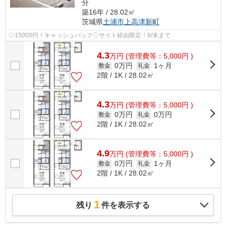
分
築16年 / 28.02㎡
茨城県
土浦市
上高津新町
◇15000円！キャッシュバック◇サイト経由限定！8/末まで
4.3
万
円
(管理費等：5,000円 )
0万円
1ヶ月
敷金
礼金
2階 / 1K / 28.02㎡
4.3
万
円
(管理費等：5,000円 )
0万円
0万円
敷金
礼金
2階 / 1K / 28.02㎡
4.9
万
円
(管理費等：5,000円 )
0万円
1ヶ月
敷金
礼金
2階 / 1K / 28.02㎡
1
残り
件を表示する