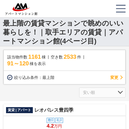
最上階の賃貸マンションで眺めのいい
暮らしを！｜取手エリアの賃貸｜アパ
ートマンション館(4ページ目)
1161
2533
該当物件数
棟
空き数
件
91～120
棟を表示
変更
絞り込み条件：
最上階
レオパレス豊四季
賃貸 | アパート
敷0
礼0
4.2
万円