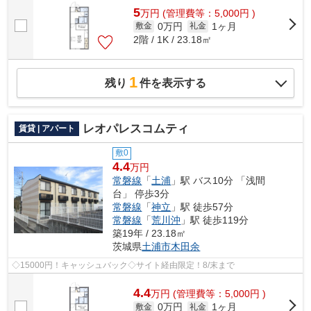
5
万
円
(管理費等：5,000円 )
0万円
1ヶ月
敷金
礼金
2階 / 1K / 23.18㎡
1
残り
件を表示する
レオパレスコムティ
賃貸 | アパート
敷0
4.4
万円
常磐線
「
土浦
」駅 バス10分 「浅間
台」 停歩3分
常磐線
「
神立
」駅 徒歩57分
常磐線
「
荒川沖
」駅 徒歩119分
築19年 / 23.18㎡
茨城県
土浦市
木田余
◇15000円！キャッシュバック◇サイト経由限定！8/末まで
4.4
万
円
(管理費等：5,000円 )
0万円
1ヶ月
敷金
礼金