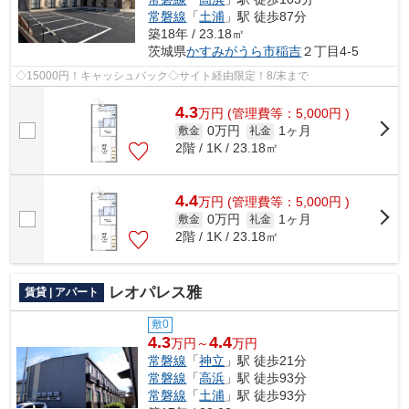
常磐線
「
土浦
」駅 徒歩87分
築18年 / 23.18㎡
茨城県
かすみがうら市
稲吉
２丁目4-5
◇15000円！キャッシュバック◇サイト経由限定！8/末まで
4.3
万
円
(管理費等：5,000円 )
0万円
1ヶ月
敷金
礼金
2階 / 1K / 23.18㎡
4.4
万
円
(管理費等：5,000円 )
0万円
1ヶ月
敷金
礼金
2階 / 1K / 23.18㎡
レオパレス雅
賃貸 | アパート
敷0
4.3
4.4
万円～
万円
常磐線
「
神立
」駅 徒歩21分
常磐線
「
高浜
」駅 徒歩93分
常磐線
「
土浦
」駅 徒歩93分