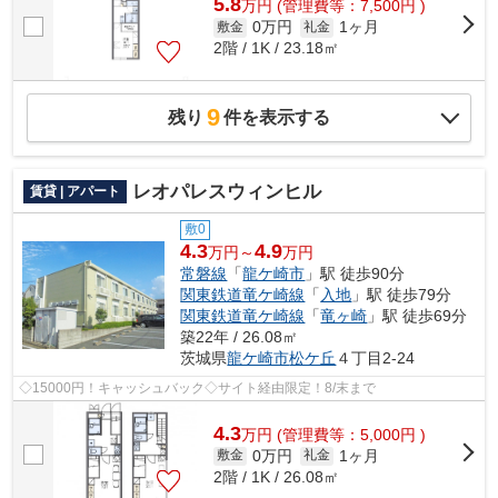
5.8
万
円
(管理費等：7,500円 )
0万円
1ヶ月
敷金
礼金
2階 / 1K / 23.18㎡
9
残り
件を表示する
レオパレスウィンヒル
賃貸 | アパート
敷0
4.3
4.9
万円～
万円
常磐線
「
龍ケ崎市
」駅 徒歩90分
関東鉄道竜ケ崎線
「
入地
」駅 徒歩79分
関東鉄道竜ケ崎線
「
竜ヶ崎
」駅 徒歩69分
築22年 / 26.08㎡
茨城県
龍ケ崎市
松ケ丘
４丁目2-24
◇15000円！キャッシュバック◇サイト経由限定！8/末まで
4.3
万
円
(管理費等：5,000円 )
0万円
1ヶ月
敷金
礼金
2階 / 1K / 26.08㎡