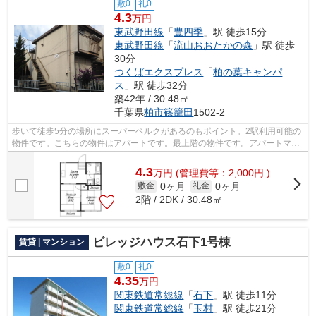
敷0
礼0
4.3
万円
東武野田線
「
豊四季
」駅 徒歩15分
東武野田線
「
流山おおたかの森
」駅 徒歩
30分
つくばエクスプレス
「
柏の葉キャンパ
ス
」駅 徒歩32分
築42年 / 30.48㎡
千葉県
柏市
篠籠田
1502-2
歩いて徒歩5分の場所にスーパーベルクがあるのもポイント。2駅利用可能の
物件です。こちらの物件はアパートです。最上階の物件です。アパートマン
ション館 柏店には、地域に詳しく経...
4.3
万
円
(管理費等：2,000円 )
0ヶ月
0ヶ月
敷金
礼金
2階 / 2DK / 30.48㎡
ビレッジハウス石下1号棟
賃貸 | マンション
敷0
礼0
4.35
万円
関東鉄道常総線
「
石下
」駅 徒歩11分
関東鉄道常総線
「
玉村
」駅 徒歩21分