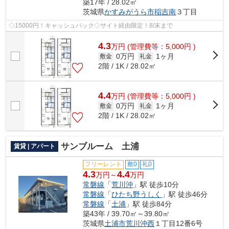
築17年 / 28.02㎡
茨城県
かすみがうら市
稲吉南
３丁目
◇15000円！キャッシュバック◇サイト経由限定！8/末まで
4.3
万
円
(管理費等：5,000円 )
0万円
1ヶ月
敷金
礼金
2階 / 1K / 28.02㎡
4.4
万
円
(管理費等：5,000円 )
0万円
1ヶ月
敷金
礼金
2階 / 1K / 28.02㎡
サンブルーム 土浦
賃貸 | アパート
フリーレント
敷0
礼0
4.3
4.4
万円～
万円
常磐線
「
荒川沖
」駅 徒歩10分
常磐線
「
ひたち野うしく
」駅 徒歩46分
常磐線
「
土浦
」駅 徒歩84分
築43年 / 39.70㎡～39.80㎡
茨城県
土浦市
荒川沖西
１丁目12番6号