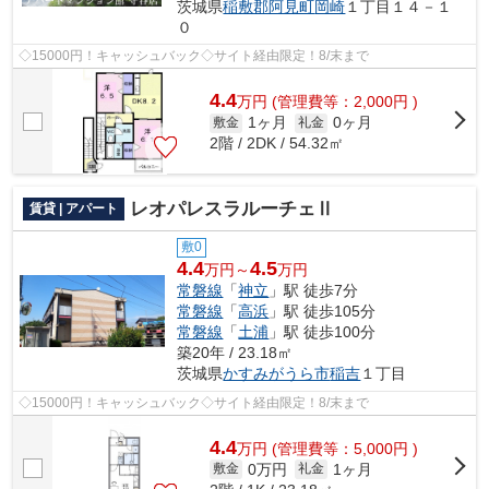
茨城県
稲敷郡阿見町
岡崎
１丁目１４－１
０
◇15000円！キャッシュバック◇サイト経由限定！8/末まで
4.4
万
円
(管理費等：2,000円 )
1ヶ月
0ヶ月
敷金
礼金
2階 / 2DK / 54.32㎡
レオパレスラルーチェⅡ
賃貸 | アパート
敷0
4.4
4.5
万円～
万円
常磐線
「
神立
」駅 徒歩7分
常磐線
「
高浜
」駅 徒歩105分
常磐線
「
土浦
」駅 徒歩100分
築20年 / 23.18㎡
茨城県
かすみがうら市
稲吉
１丁目
◇15000円！キャッシュバック◇サイト経由限定！8/末まで
4.4
万
円
(管理費等：5,000円 )
0万円
1ヶ月
敷金
礼金