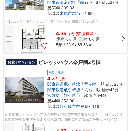
関東鉄道常総線
「
南石下
」駅 徒歩32分
築50年 / 39.83㎡
茨城県
常総市
本石下
4860
◇15000円！キャッシュバック◇サイト経由限定！8/末まで
4.35
万
円
(管理費等：- )
0ヶ月
0ヶ月
敷金
礼金
5階 / 2DK / 39.83㎡
ビレッジハウス奈戸岡2号棟
賃貸 | マンション
敷0
礼0
4.37
万円
関東鉄道竜ケ崎線
「
竜ヶ崎
」駅 徒歩23分
関東鉄道竜ケ崎線
「
入地
」駅 徒歩42分
常磐線
「
龍ケ崎市
」駅 徒歩64分
築44年 / 53.96㎡
茨城県
龍ケ崎市
奈戸岡
2-116
新着情報：ビレッジハウス奈戸岡2号棟の空室情報ならコチラ。徒歩25分の
距離に中根台中学校があるのも魅力。室内に新鮮な空気を取り入れやすい風
通しが良好な物件です。こちらはマンシ...