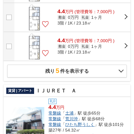
4.4
万
円
(管理費等：7,000円 )
0万円
1ヶ月
敷金
礼金
3階 / 1K / 23.18㎡
4.4
万
円
(管理費等：7,000円 )
0万円
1ヶ月
敷金
礼金
3階 / 1K / 23.18㎡
5
残り
件を表示する
ＩＪＵＲＥＴ Ａ
賃貸 | アパート
礼0
4.4
万円
常磐線
「
土浦
」駅 徒歩65分
常磐線
「
荒川沖
」駅 徒歩68分
常磐線
「
ひたち野うしく
」駅 徒歩101分
築27年 / 54.32㎡