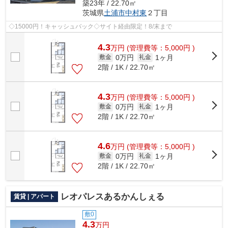
築23年 / 22.70㎡
茨城県
土浦市
中村東
２丁目
◇15000円！キャッシュバック◇サイト経由限定！8/末まで
4.3
万
円
(管理費等：5,000円 )
0万円
1ヶ月
敷金
礼金
2階 / 1K / 22.70㎡
4.3
万
円
(管理費等：5,000円 )
0万円
1ヶ月
敷金
礼金
2階 / 1K / 22.70㎡
4.6
万
円
(管理費等：5,000円 )
0万円
1ヶ月
敷金
礼金
2階 / 1K / 22.70㎡
レオパレスあるかんしぇる
賃貸 | アパート
敷0
4.3
万円