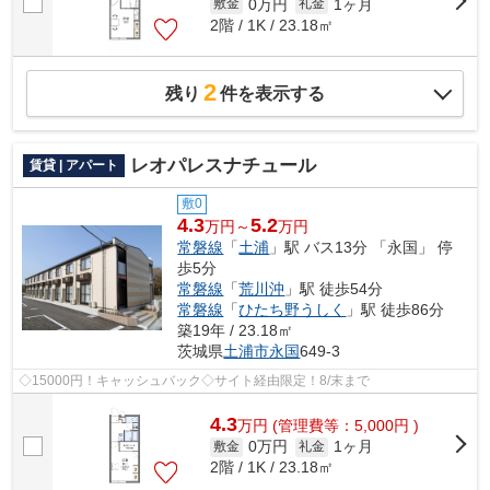
0万円
1ヶ月
敷金
礼金
2階 / 1K / 23.18㎡
2
残り
件を表示する
レオパレスナチュール
賃貸 | アパート
敷0
4.3
5.2
万円～
万円
常磐線
「
土浦
」駅 バス13分 「永国」 停
歩5分
常磐線
「
荒川沖
」駅 徒歩54分
常磐線
「
ひたち野うしく
」駅 徒歩86分
築19年 / 23.18㎡
茨城県
土浦市
永国
649-3
◇15000円！キャッシュバック◇サイト経由限定！8/末まで
4.3
万
円
(管理費等：5,000円 )
0万円
1ヶ月
敷金
礼金
2階 / 1K / 23.18㎡