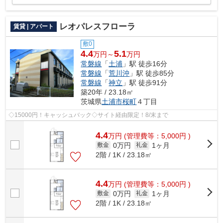
レオパレスフローラ
賃貸 | アパート
敷0
4.4
5.1
万円～
万円
常磐線
「
土浦
」駅 徒歩16分
常磐線
「
荒川沖
」駅 徒歩85分
常磐線
「
神立
」駅 徒歩91分
築20年 / 23.18㎡
茨城県
土浦市
桜町
４丁目
◇15000円！キャッシュバック◇サイト経由限定！8/末まで
4.4
万
円
(管理費等：5,000円 )
0万円
1ヶ月
敷金
礼金
2階 / 1K / 23.18㎡
4.4
万
円
(管理費等：5,000円 )
0万円
1ヶ月
敷金
礼金
2階 / 1K / 23.18㎡