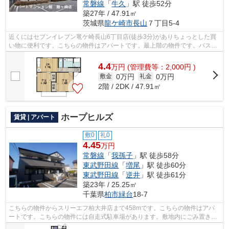
常磐線
「
牛久
」駅 徒歩52分
築27年 / 47.91㎡
茨城県
龍ケ崎市
長山
７丁目5-4
近くにはセブンイレブン竜ケ崎長山6丁目店(徒歩3分)がありちょっとした買
い物に便利です。こちらの物件はアパートです。最上階の物件です。バス停
徒歩3分以内なので天気が悪い日も移動...
4.4
万
円
(管理費等：2,000円 )
0万円
0万円
敷金
礼金
2階 / 2DK / 47.91㎡
ホープヒルズ
賃貸 | アパート
敷0
礼0
4.45
万円
常磐線
「
我孫子
」駅 徒歩58分
東武野田線
「
増尾
」駅 徒歩60分
東武野田線
「
逆井
」駅 徒歩61分
築23年 / 25.25㎡
千葉県
柏市
緑台
18-7
こちらの物件からスリーエフ柏大井店まで458mです。こちらの物件はアパ
ートです。こちらの物件には自走式駐車場があります。敷地内にごみ置き場
のあるアパートです。物件数豊富なアパ...