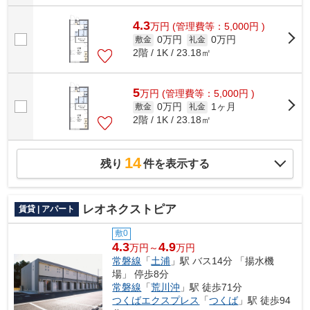
4.3
万
円
(管理費等：5,000円 )
0万円
0万円
敷金
礼金
2階 / 1K / 23.18㎡
5
万
円
(管理費等：5,000円 )
0万円
1ヶ月
敷金
礼金
2階 / 1K / 23.18㎡
14
残り
件を表示する
レオネクストピア
賃貸 | アパート
敷0
4.3
4.9
万円～
万円
常磐線
「
土浦
」駅 バス14分 「揚水機
場」 停歩8分
常磐線
「
荒川沖
」駅 徒歩71分
つくばエクスプレス
「
つくば
」駅 徒歩94