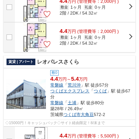
4.4
万
円
(管理費等：2,000円 )
1ヶ月
0ヶ月
敷金
礼金
2階 / 2DK / 54.32㎡
4.4
万
円
(管理費等：2,000円 )
1ヶ月
0ヶ月
敷金
礼金
2階 / 2DK / 54.32㎡
レオパレスさくら
賃貸 | アパート
敷0
4.4
5.4
万円～
万円
常磐線
「
荒川沖
」駅 徒歩57分
つくばエクスプレス
「
つくば
」駅 徒歩67
分
常磐線
「
土浦
」駅 徒歩80分
築28年 / 26.49㎡
茨城県
つくば市
大角豆
572-2
◇15000円！キャッシュバック◇サイト経由限定！8/末まで
4.4
万
円
(管理費等：5,500円 )