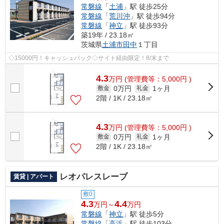
常磐線
「
土浦
」駅 徒歩25分
常磐線
「
荒川沖
」駅 徒歩94分
常磐線
「
神立
」駅 徒歩93分
築19年 / 23.18㎡
茨城県
土浦市
田中
１丁目
◇15000円！キャッシュバック◇サイト経由限定！8/末まで
4.3
万
円
(管理費等：5,000円 )
0万円
1ヶ月
敷金
礼金
2階 / 1K / 23.18㎡
4.3
万
円
(管理費等：5,000円 )
0万円
1ヶ月
敷金
礼金
2階 / 1K / 23.18㎡
レオパレスレーブ
賃貸 | アパート
敷0
4.3
4.4
万円～
万円
常磐線
「
神立
」駅 徒歩5分
常磐線
「
高浜
」駅 徒歩103分