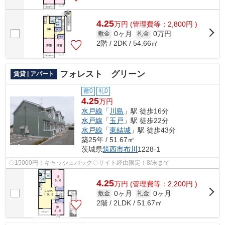
4.25
万
円
(管理費等：2,800円 )
0ヶ月
0万円
敷金
礼金
2階 / 2DK / 54.66㎡
フォレスト グリーン
賃貸 | アパート
敷0
礼0
4.25
万円
水戸線
「
川島
」駅 徒歩16分
水戸線
「
玉戸
」駅 徒歩22分
水戸線
「
東結城
」駅 徒歩43分
築25年 / 51.67㎡
茨城県
筑西市
布川
1228-1
◇15000円！キャッシュバック◇サイト経由限定！8/末まで
4.25
万
円
(管理費等：2,200円 )
0ヶ月
0ヶ月
敷金
礼金
2階 / 2LDK / 51.67㎡