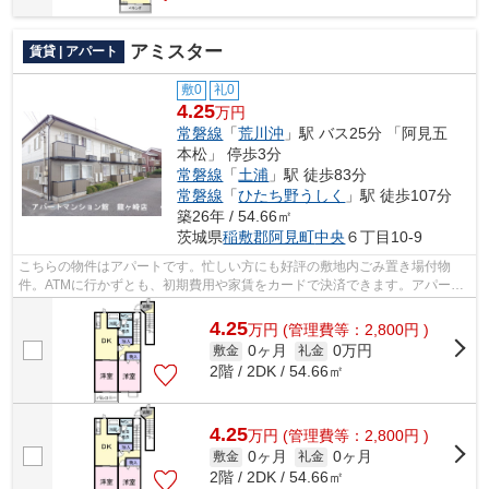
アミスター
賃貸 | アパート
敷0
礼0
4.25
万円
常磐線
「
荒川沖
」駅 バス25分 「阿見五
本松」 停歩3分
常磐線
「
土浦
」駅 徒歩83分
常磐線
「
ひたち野うしく
」駅 徒歩107分
築26年 / 54.66㎡
茨城県
稲敷郡阿見町
中央
６丁目10-9
こちらの物件はアパートです。忙しい方にも好評の敷地内ごみ置き場付物
件。ATMに行かずとも、初期費用や家賃をカードで決済できます。アパート
マンション館 龍ヶ崎店には稲敷郡阿見町...
4.25
万
円
(管理費等：2,800円 )
0ヶ月
0万円
敷金
礼金
2階 / 2DK / 54.66㎡
4.25
万
円
(管理費等：2,800円 )
0ヶ月
0ヶ月
敷金
礼金
2階 / 2DK / 54.66㎡