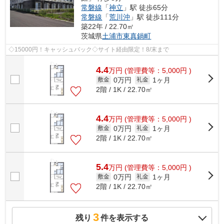
常磐線
「
神立
」駅 徒歩65分
常磐線
「
荒川沖
」駅 徒歩111分
築22年 / 22.70㎡
茨城県
土浦市
東真鍋町
◇15000円！キャッシュバック◇サイト経由限定！8/末まで
4.4
万
円
(管理費等：5,000円 )
0万円
1ヶ月
敷金
礼金
2階 / 1K / 22.70㎡
4.4
万
円
(管理費等：5,000円 )
0万円
1ヶ月
敷金
礼金
2階 / 1K / 22.70㎡
5.4
万
円
(管理費等：5,000円 )
0万円
1ヶ月
敷金
礼金
2階 / 1K / 22.70㎡
3
残り
件を表示する