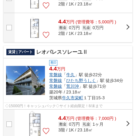
2階 / 1K / 23.18㎡
4.4
万
円
(管理費等：5,000円 )
0万円
0万円
敷金
礼金
2階 / 1K / 23.18㎡
レオパレスソレーユⅡ
賃貸 | アパート
敷0
4.4
万円
常磐線
「
牛久
」駅 徒歩22分
常磐線
「
ひたち野うしく
」駅 徒歩34分
常磐線
「
荒川沖
」駅 徒歩71分
築20年 / 23.18㎡
茨城県
牛久市
栄町
１丁目15-3
◇15000円！キャッシュバック◇サイト経由限定！8/末まで
4.4
万
円
(管理費等：7,000円 )
0万円
1ヶ月
敷金
礼金
3階 / 1K / 23.18㎡