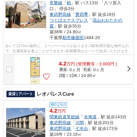
常磐線
「
柏
」駅 バス13分 「八ツ原入
口」 停歩3分
東武野田線
「
豊四季
」駅 徒歩18分
つくばエクスプレス
「
流山おおたかの
森
」駅 徒歩35分
築38年 / 24.80㎡
千葉県
柏市
篠籠田
1484-20
歩いて227mの場所に、スーパーベルクがあります♪2駅利用可能な物件なの
で、交通経路を選ぶことができます♪初期費用はカードで決済いただけます♪
こちらの物件はアパートです♪気になる情...
4.2
万
円
(管理費等：3,000円 )
0ヶ月
0ヶ月
敷金
礼金
2階 / 1DK / 24.80㎡
レオパレスCure
賃貸 | アパート
敷0
礼0
4.2
万円
関東鉄道常総線
「
水海道
」駅 徒歩143分
東武野田線
「
川間
」駅 徒歩201分
東武野田線
「
七光台
」駅 徒歩172分
築18年 / 23.18㎡