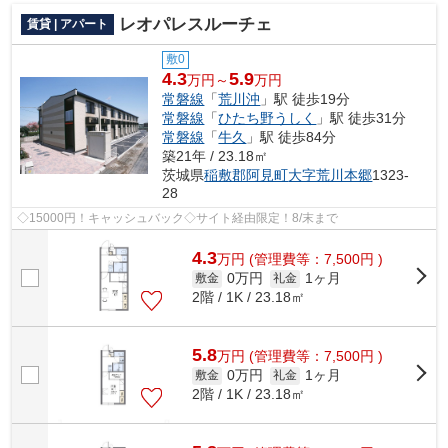
レオパレスルーチェ
賃貸 | アパート
敷0
4.3
5.9
万円～
万円
常磐線
「
荒川沖
」駅 徒歩19分
常磐線
「
ひたち野うしく
」駅 徒歩31分
常磐線
「
牛久
」駅 徒歩84分
築21年 / 23.18㎡
茨城県
稲敷郡阿見町
大字荒川本郷
1323-
28
◇15000円！キャッシュバック◇サイト経由限定！8/末まで
4.3
万
円
(管理費等：7,500円 )
0万円
1ヶ月
敷金
礼金
2階 / 1K / 23.18㎡
5.8
万
円
(管理費等：7,500円 )
0万円
1ヶ月
敷金
礼金
2階 / 1K / 23.18㎡