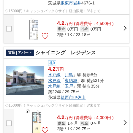
茨城県
坂東市
岩井
4676-1
◇15000円！キャッシュバック◇サイト経由限定！8/末まで
4.2
万
円
(管理費等：4,500円 )
0万円
0万円
敷金
礼金
2階 / 1K / 23.18㎡
シャイニング レジデンス
賃貸 | アパート
礼0
4.2
万円
水戸線
「
川島
」駅 徒歩8分
水戸線
「
東結城
」駅 徒歩31分
水戸線
「
玉戸
」駅 徒歩35分
築22年 / 29.75㎡
茨城県
筑西市
伊佐山
◇15000円！キャッシュバック◇サイト経由限定！8/末まで
4.2
万
円
(管理費等：4,000円 )
1ヶ月
0ヶ月
敷金
礼金
2階 / 1K / 29.75㎡