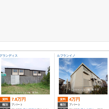
グランディス
ルフランイノ
7.8万円
4万円
賃料
賃料
種別
アパート
種別
アパート