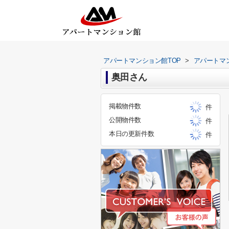
アパートマンション館TOP
>
アパートマ
奥田さん
掲載物件数
件
公開物件数
件
本日の更新件数
件