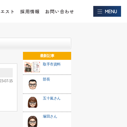
クエスト
採用情報
お問い合わせ
最新記事
取手市資料
部長
23-07-15
五十嵐さん
塚田さん