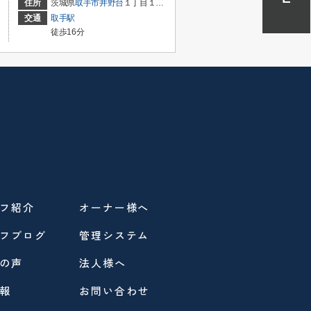
住所
茨城県
取手市
井野台
１丁目１１−２９
交通
取手駅
徒歩16分
フ紹介
オーナー様へ
フブログ
管理システム
の声
法人様へ
報
お問い合わせ