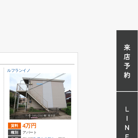
ルフランイノ
4万円
賃料
種別
アパート