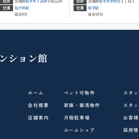
住所
茨城県
取手市
下高井
字永山2443-4
住所
茨城県
取手市
井野台
１丁目１１−２９
交通
稲戸井駅
交通
取手駅
徒歩3分
徒歩16分
ホーム
ペット可物件
スタッ
会社概要
新築・築浅物件
スタッ
店舗案内
月極駐車場
お客様
ルームシェア
採用情