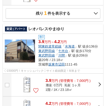
1
残り
件を表示する
レオパレスやまゆり
賃貸 | アパート
敷0
3.9
4.2
万円～
万円
関東鉄道常総線
「
水海道
」駅 徒歩136分
東武野田線
「
七光台
」駅 徒歩170分
東武野田線
「
川間
」駅 徒歩206分
築20年 / 23.18㎡
茨城県
坂東市
辺田
1111-45
◇15000円！キャッシュバック◇サイト経由限定！8/末まで
3.9
万
円
(管理費等：7,000円 )
0万円
1ヶ月
敷金
礼金
1階 / 1K / 23.18㎡
4.2
万
円
(管理費等：7,000円 )