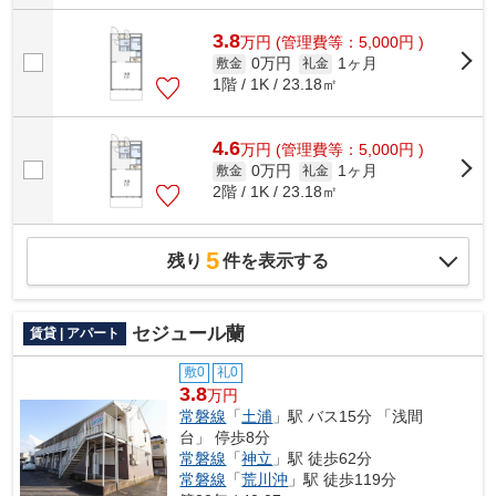
3.8
万
円
(管理費等：5,000円 )
0万円
1ヶ月
敷金
礼金
1階 / 1K / 23.18㎡
4.6
万
円
(管理費等：5,000円 )
0万円
1ヶ月
敷金
礼金
2階 / 1K / 23.18㎡
5
残り
件を表示する
セジュール蘭
賃貸 | アパート
敷0
礼0
3.8
万円
常磐線
「
土浦
」駅 バス15分 「浅間
台」 停歩8分
常磐線
「
神立
」駅 徒歩62分
常磐線
「
荒川沖
」駅 徒歩119分