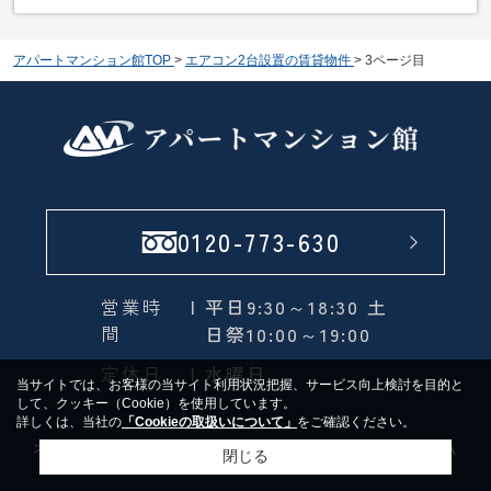
アパートマンション館TOP
>
エアコン2台設置の賃貸物件
>
3ページ目
0120-773-630
営業時
| 平日9:30～18:30 土
間
日祭10:00～19:00
定休日
| 水曜日
当サイトでは、お客様の当サイト利用状況把握、サービス向上検討を目的と
して、クッキー（Cookie）を使用しています。
詳しくは、当社の
「Cookieの取扱いについて」
をご確認ください。
オーナー様へ
法人様へ
占いの館 RIRINKA
閉じる