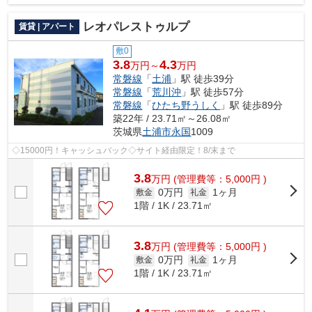
レオパレストゥルプ
賃貸 | アパート
敷0
3.8
4.3
万円～
万円
常磐線
「
土浦
」駅 徒歩39分
常磐線
「
荒川沖
」駅 徒歩57分
常磐線
「
ひたち野うしく
」駅 徒歩89分
築22年 / 23.71㎡～26.08㎡
茨城県
土浦市
永国
1009
◇15000円！キャッシュバック◇サイト経由限定！8/末まで
3.8
万
円
(管理費等：5,000円 )
0万円
1ヶ月
敷金
礼金
1階 / 1K / 23.71㎡
3.8
万
円
(管理費等：5,000円 )
0万円
1ヶ月
敷金
礼金
1階 / 1K / 23.71㎡