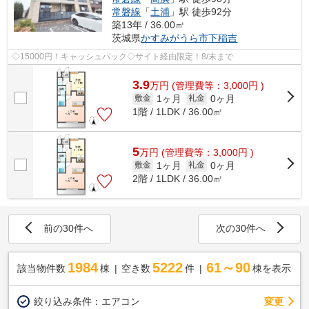
常磐線
「
土浦
」駅 徒歩92分
築13年 / 36.00㎡
茨城県
かすみがうら市
下稲吉
◇15000円！キャッシュバック◇サイト経由限定！8/末まで
3.9
万
円
(管理費等：3,000円 )
1ヶ月
0ヶ月
敷金
礼金
1階 / 1LDK / 36.00㎡
5
万
円
(管理費等：3,000円 )
1ヶ月
0ヶ月
敷金
礼金
2階 / 1LDK / 36.00㎡
前の30件へ
次の30件へ
1984
5222
61～90
該当物件数
棟
空き数
件
棟を表示
変更
絞り込み条件：
エアコン