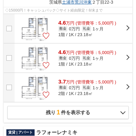
茨城県
土浦市
荒川沖東
２丁目22-3
◇15000円！キャッシュバック◇サイト経由限定！8/末まで
4.6
万
円
(管理費等：5,000円 )
0万円
1ヶ月
敷金
礼金
1階 / 1K / 23.18㎡
4.6
万
円
(管理費等：5,000円 )
0万円
1ヶ月
敷金
礼金
1階 / 1K / 23.18㎡
3.7
万
円
(管理費等：5,000円 )
0万円
1ヶ月
敷金
礼金
2階 / 1K / 23.18㎡
1
残り
件を表示する
ラフォーレナミキ
賃貸 | アパート