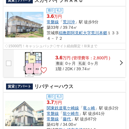
スカイハイツＨＡＲＵ
賃貸 | アパート
敷0
礼0
3.6
万円
常磐線
「
荒川沖
」駅 徒歩9分
築33年 / 39.74㎡
茨城県
稲敷郡阿見町
大字荒川本郷
１３３
４－７２
◇15000円！キャッシュバック◇サイト経由限定！8/末まで
3.6
万
円
(管理費等：2,800円 )
0ヶ月
0ヶ月
敷金
礼金
1階 / 2DK / 39.74㎡
リバティーハウス
賃貸 | アパート
敷0
礼0
3.7
万円
関東鉄道竜ケ崎線
「
竜ヶ崎
」駅 徒歩2分
常磐線
「
龍ケ崎市
」駅 徒歩61分
常磐線
「
藤代
」駅 徒歩87分
築41年 / 34.00㎡