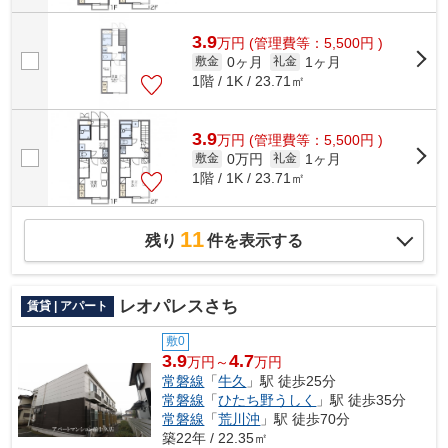
3.9
万
円
(管理費等：5,500円 )
0ヶ月
1ヶ月
敷金
礼金
1階 / 1K / 23.71㎡
3.9
万
円
(管理費等：5,500円 )
0万円
1ヶ月
敷金
礼金
1階 / 1K / 23.71㎡
11
残り
件を表示する
レオパレスさち
賃貸 | アパート
敷0
3.9
4.7
万円～
万円
常磐線
「
牛久
」駅 徒歩25分
常磐線
「
ひたち野うしく
」駅 徒歩35分
常磐線
「
荒川沖
」駅 徒歩70分
築22年 / 22.35㎡