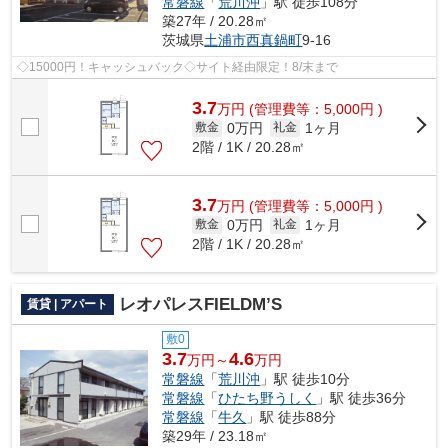
常磐線
「
荒川沖
」駅 徒歩108分
築27年 / 20.28㎡
茨城県
土浦市
西真鍋町
9-16
◇15000円！キャッシュバック◇サイト経由限定！8/末まで
3.7
万
円
(管理費等：5,000円 )
0万円
1ヶ月
敷金
礼金
2階 / 1K / 20.28㎡
3.7
万
円
(管理費等：5,000円 )
0万円
1ヶ月
敷金
礼金
2階 / 1K / 20.28㎡
レオパレスFIELDM’S
賃貸 | アパート
敷0
3.7
4.6
万円～
万円
常磐線
「
荒川沖
」駅 徒歩10分
常磐線
「
ひたち野うしく
」駅 徒歩36分
常磐線
「
牛久
」駅 徒歩88分
築29年 / 23.18㎡