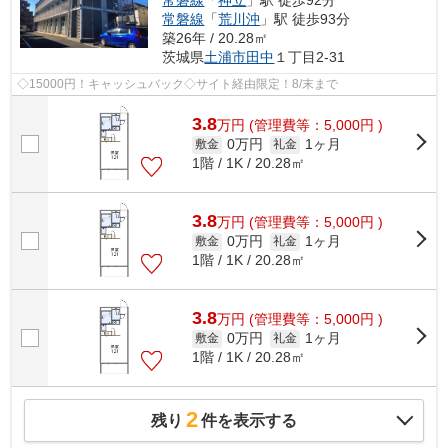
常磐線
「
荒川沖
」駅 徒歩93分
築26年 / 20.28㎡
茨城県
土浦市
田中
１丁目2-31
◇15000円！キャッシュバック◇サイト経由限定！8/末まで
3.8
万
円
(管理費等：5,000円 )
0万円
1ヶ月
敷金
礼金
1階 / 1K / 20.28㎡
3.8
万
円
(管理費等：5,000円 )
0万円
1ヶ月
敷金
礼金
1階 / 1K / 20.28㎡
3.8
万
円
(管理費等：5,000円 )
0万円
1ヶ月
敷金
礼金
1階 / 1K / 20.28㎡
2
残り
件を表示する