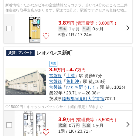
新着情報：たかなかビルの空室情報ならコチラ。歩いて4分のところに三井
住友銀行取手支店があります。駅まで2分と、駅近でアクセスも良好な物件
です。2沿線利用ができる、交通の便の良...
3.8
万
円
(管理費等：3,000円 )
1ヶ月
0ヶ月
敷金
礼金
6階 / 1R / 17.24㎡
レオパレス新町
賃貸 | アパート
敷0
3.9
4.7
万円～
万円
常磐線
「
土浦
」駅 徒歩57分
常磐線
「
荒川沖
」駅 徒歩68分
常磐線
「
ひたち野うしく
」駅 徒歩102分
築22年 / 23.71㎡～26.08㎡
茨城県
稲敷郡阿見町
大字青宿
707-1
◇15000円！キャッシュバック◇サイト経由限定！8/末まで
3.9
万
円
(管理費等：5,500円 )
0万円
1ヶ月
敷金
礼金
1階 / 1K / 23.71㎡