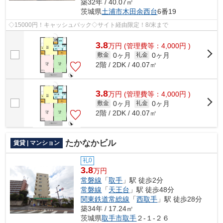
築32年 / 40.07㎡
茨城県
土浦市
木田余西台
6番19
◇15000円！キャッシュバック◇サイト経由限定！8/末まで
3.8
万
円
(管理費等：4,000円 )
0ヶ月
0ヶ月
敷金
礼金
2階 / 2DK / 40.07㎡
3.8
万
円
(管理費等：4,000円 )
0ヶ月
0ヶ月
敷金
礼金
2階 / 2DK / 40.07㎡
たかなかビル
賃貸 | マンション
礼0
3.8
万円
常磐線
「
取手
」駅 徒歩2分
常磐線
「
天王台
」駅 徒歩48分
関東鉄道常総線
「
西取手
」駅 徒歩28分
築34年 / 17.24㎡
茨城県
取手市
取手
２-１-２６