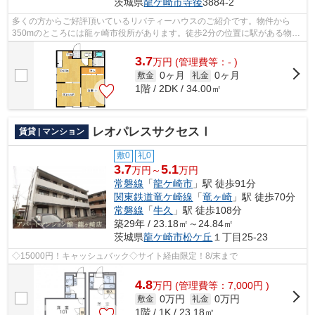
茨城県
龍ケ崎市
寺後
3884-2
多くの方からご好評頂いているリバティーハウスのご紹介です。物件から
350mのところには龍ヶ崎市役所があります。徒歩2分の位置に駅がある物件
です。使い勝手の良いアパートでイチオシ...
3.7
万
円
(管理費等：- )
0ヶ月
0ヶ月
敷金
礼金
1階 / 2DK / 34.00㎡
レオパレスサクセスⅠ
賃貸 | マンション
敷0
礼0
3.7
5.1
万円～
万円
常磐線
「
龍ケ崎市
」駅 徒歩91分
関東鉄道竜ケ崎線
「
竜ヶ崎
」駅 徒歩70分
常磐線
「
牛久
」駅 徒歩108分
築29年 / 23.18㎡～24.84㎡
茨城県
龍ケ崎市
松ケ丘
１丁目25-23
◇15000円！キャッシュバック◇サイト経由限定！8/末まで
4.8
万
円
(管理費等：7,000円 )
0万円
0万円
敷金
礼金
1階 / 1K / 23.18㎡