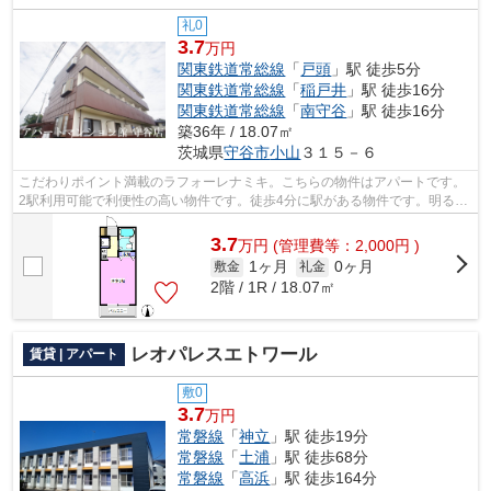
礼0
3.7
万円
関東鉄道常総線
「
戸頭
」駅 徒歩5分
関東鉄道常総線
「
稲戸井
」駅 徒歩16分
関東鉄道常総線
「
南守谷
」駅 徒歩16分
築36年 / 18.07㎡
茨城県
守谷市
小山
３１５－６
こだわりポイント満載のラフォーレナミキ。こちらの物件はアパートです。
2駅利用可能で利便性の高い物件です。徒歩4分に駅がある物件です。明るい
スタッフ、明るい店内。アパートマン...
3.7
万
円
(管理費等：2,000円 )
1ヶ月
0ヶ月
敷金
礼金
2階 / 1R / 18.07㎡
レオパレスエトワール
賃貸 | アパート
敷0
3.7
万円
常磐線
「
神立
」駅 徒歩19分
常磐線
「
土浦
」駅 徒歩68分
常磐線
「
高浜
」駅 徒歩164分