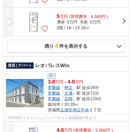
5
万
円
(管理費等：6,500円 )
0万円
0万円
敷金
礼金
2階 / 1K / 23.18㎡
4
残り
件を表示する
レオパレスWin
賃貸 | アパート
敷0
3.8
4.8
万円～
万円
常磐線
「
神立
」駅 徒歩28分
常磐線
「
土浦
」駅 徒歩72分
常磐線
「
石岡
」駅 徒歩129分
築26年 / 20.28㎡
茨城県
土浦市
神立中央
５丁目
◇50000円！キャッシュバック◇サイト経由限定5/末まで
4.6
万
円
(管理費等：5,000円 )