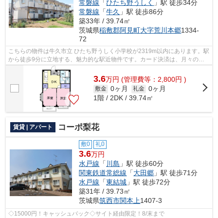
常磐線
「
ひたち野うしく
」駅 徒歩34分
常磐線
「
牛久
」駅 徒歩86分
築33年 / 39.74㎡
茨城県
稲敷郡阿見町
大字荒川本郷
1334-
72
こちらの物件は牛久市立 ひたち野うしく小学校が2319m以内にあります。駅
から徒歩9分に立地する、魅力的な駅近物件です。カード決済は、月々の家
賃や初期費用支払いのわずらわしさを解...
3.6
万
円
(管理費等：2,800円 )
0ヶ月
0ヶ月
敷金
礼金
1階 / 2DK / 39.74㎡
コーポ梨花
賃貸 | アパート
敷0
礼0
3.6
万円
水戸線
「
川島
」駅 徒歩60分
関東鉄道常総線
「
大田郷
」駅 徒歩71分
水戸線
「
東結城
」駅 徒歩72分
築31年 / 39.73㎡
茨城県
筑西市
関本上
1407-3
◇15000円！キャッシュバック◇サイト経由限定！8/末まで