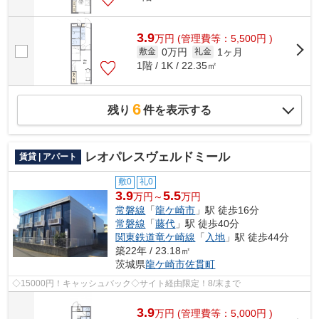
3.9
万
円
(管理費等：5,500円 )
0万円
1ヶ月
敷金
礼金
1階 / 1K / 22.35㎡
6
残り
件を表示する
レオパレスヴェルドミール
賃貸 | アパート
敷0
礼0
3.9
5.5
万円～
万円
常磐線
「
龍ケ崎市
」駅 徒歩16分
常磐線
「
藤代
」駅 徒歩40分
関東鉄道竜ケ崎線
「
入地
」駅 徒歩44分
築22年 / 23.18㎡
茨城県
龍ケ崎市
佐貫町
◇15000円！キャッシュバック◇サイト経由限定！8/末まで
3.9
万
円
(管理費等：5,000円 )