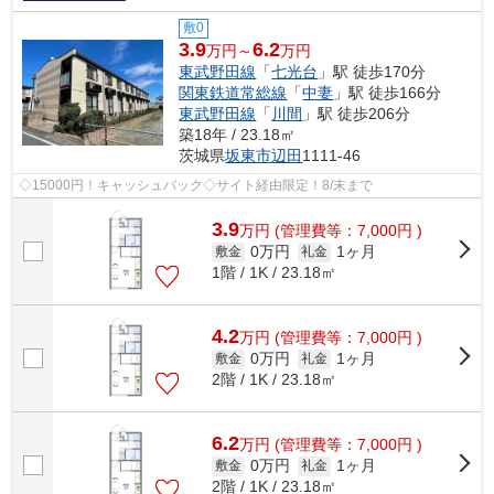
敷0
3.9
6.2
万円～
万円
東武野田線
「
七光台
」駅 徒歩170分
関東鉄道常総線
「
中妻
」駅 徒歩166分
東武野田線
「
川間
」駅 徒歩206分
築18年 / 23.18㎡
茨城県
坂東市
辺田
1111-46
◇15000円！キャッシュバック◇サイト経由限定！8/末まで
3.9
万
円
(管理費等：7,000円 )
0万円
1ヶ月
敷金
礼金
1階 / 1K / 23.18㎡
4.2
万
円
(管理費等：7,000円 )
0万円
1ヶ月
敷金
礼金
2階 / 1K / 23.18㎡
6.2
万
円
(管理費等：7,000円 )
0万円
1ヶ月
敷金
礼金
2階 / 1K / 23.18㎡