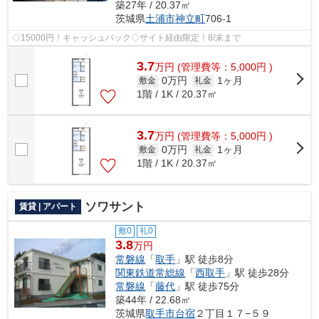
築27年 / 20.37㎡
茨城県
土浦市
神立町
706-1
◇15000円！キャッシュバック◇サイト経由限定！8/末まで
3.7
万
円
(管理費等：5,000円 )
0万円
1ヶ月
敷金
礼金
1階 / 1K / 20.37㎡
3.7
万
円
(管理費等：5,000円 )
0万円
1ヶ月
敷金
礼金
1階 / 1K / 20.37㎡
ソワサント
賃貸 | アパート
敷0
礼0
3.8
万円
常磐線
「
取手
」駅 徒歩8分
関東鉄道常総線
「
西取手
」駅 徒歩28分
常磐線
「
藤代
」駅 徒歩75分
築44年 / 22.68㎡
茨城県
取手市
台宿
２丁目１７−５９