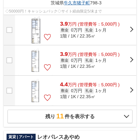
茨城県
牛久市
猪子町
798-3
◇50000円！キャッシュバック◇サイト経由限定5/末まで
3.9
万
円
(管理費等：5,000円 )
0万円
1ヶ月
敷金
礼金
1階 / 1K / 22.35㎡
3.9
万
円
(管理費等：5,000円 )
0万円
1ヶ月
敷金
礼金
1階 / 1K / 22.35㎡
4.4
万
円
(管理費等：5,000円 )
0万円
1ヶ月
敷金
礼金
1階 / 1K / 22.35㎡
11
残り
件を表示する
レオパレスあやめ
賃貸 | アパート