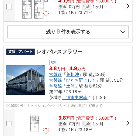
4.1
万
円
(管理費等：5,000円 )
0万円
1ヶ月
敷金
礼金
1階 / 1K / 23.71㎡
9
残り
件を表示する
レオパレスフラワー
賃貸 | アパート
敷0
3.8
4.9
万円～
万円
常磐線
「
荒川沖
」駅 徒歩23分
常磐線
「
ひたち野うしく
」駅 徒歩51分
常磐線
「
土浦
」駅 徒歩82分
築27年 / 23.18㎡
茨城県
土浦市
中村南
４丁目9-5
◇15000円！キャッシュバック◇サイト経由限定！8/末まで
3.8
万
円
(管理費等：5,000円 )
0万円
1ヶ月
敷金
礼金
1階 / 1K / 23.18㎡