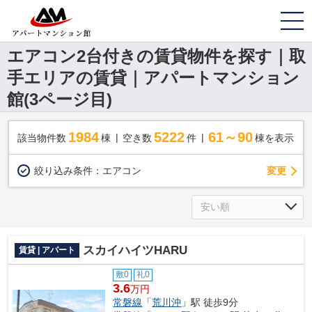
エアコン2台付きの賃貸物件を探す｜取
手エリアの賃貸｜アパートマンション
館(3ページ目)
1984
5222
61～90
該当物件数
棟
空き数
件
棟を表示
変更
絞り込み条件：
エアコン
スカイハイツHARU
賃貸 | アパート
敷0
礼0
3.6
万円
常磐線
「
荒川沖
」駅 徒歩9分