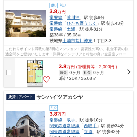
敷0
礼0
3.8
万円
常磐線
「
荒川沖
」駅 徒歩8分
常磐線
「
ひたち野うしく
」駅 徒歩43分
常磐線
「
土浦
」駅 徒歩81分
築38年 / 35.08㎡
茨城県
土浦市
荒川沖東
１丁目3-3
こだわりポイント満載の第2明紀マンション！需要性の高い、礼金不要の快
適空間をご提供いたします！洋風なインテリアと相性の良い全居室フローリ
ング物件です！RC構造を生かした耐火、...
3.8
万
円
(管理費等：2,000円 )
0ヶ月
0ヶ月
敷金
礼金
3階 / 2DK / 35.08㎡
サンハイツアカシヤ
賃貸 | アパート
礼0
3.8
万円
常磐線
「
取手
」駅 徒歩10分
関東鉄道常総線
「
西取手
」駅 徒歩34分
関東鉄道常総線
「
寺原
」駅 徒歩43分