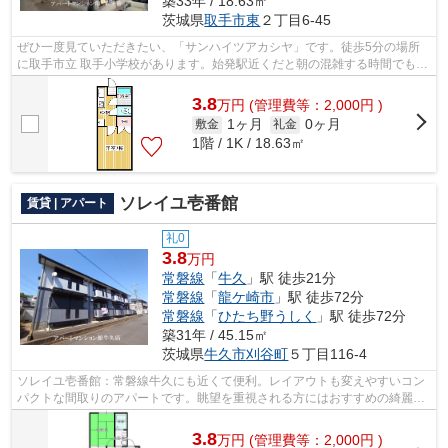
築33年 / 18.63㎡
茨城県
取手市
東
２丁目6-45
ぜひ一度見ていただきたい、「サンハイツアカシヤ」です。徒歩5分の場所
に取手市立 取手小学校があります。始発駅近くだと朝の混雑する時間でも電
車に座りやすいです。好評の駅近物件...
3.8
万
円
(管理費等：2,000円 )
1ヶ月
0ヶ月
敷金
礼金
1階 / 1K / 18.63㎡
ソレイユ壱番館
賃貸 | アパート
礼0
3.8
万円
常磐線
「
牛久
」駅 徒歩21分
常磐線
「
龍ケ崎市
」駅 徒歩72分
常磐線
「
ひたち野うしく
」駅 徒歩72分
築31年 / 45.15㎡
茨城県
牛久市
刈谷町
５丁目116-4
ソレイユ壱番館：常磐線牛久にも近くて便利。レイアウトも変えやすいコン
パクトな間取りのアパートです。眺望を重視される方にはおすすめの綺麗な
景色が楽しめる最上階の物件です。常...
3.8
万
円
(管理費等：2,000円 )