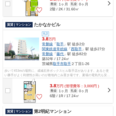
1ヶ月
0ヶ月
敷金
礼金
2階 / 2K / 31.60㎡
たかなかビル
賃貸 | マンション
礼0
3.8
万円
常磐線
「
取手
」駅 徒歩2分
関東鉄道常総線
「
西取手
」駅 徒歩27分
常磐線
「
藤代
」駅 徒歩82分
築32年 / 17.24㎡
茨城県
取手市
取手
２丁目1-26
歩いて453mの場所に、成城石井ボックスヒル取手店があります。あると使
い勝手がよく利便性が高いのが敷地内ごみ置き場です。夏場の電気代も安く
抑えられる通風良好で快適な物件です。...
3.8
万
円
(管理費等：3,000円 )
1ヶ月
0ヶ月
敷金
礼金
6階 / 1R / 17.24㎡
第2明紀マンション
賃貸 | マンション