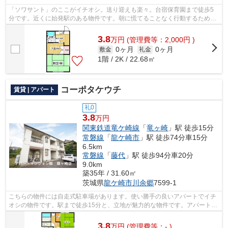
「ソワサント」のここがイチオシ。送り迎えも楽々。台宿保育園まで徒歩5
分です。近くに始発駅のある物件です。朝に慌てることなく行動するために
駅から徒歩8分の駅近物件はいかがでし...
3.8
万
円
(管理費等：2,000円 )
0ヶ月
0ヶ月
敷金
礼金
1階 / 2K / 22.68㎡
コーポタケウチ
賃貸 | アパート
礼0
3.8
万円
関東鉄道竜ケ崎線
「
竜ヶ崎
」駅 徒歩15分
常磐線
「
龍ケ崎市
」駅 徒歩74分車15分
6.5km
常磐線
「
藤代
」駅 徒歩94分車20分
9.0km
築35年 / 31.60㎡
茨城県
龍ケ崎市
川余郷
7599-1
こちらの物件には自走式駐車場があります。使い勝手の良いアパートでイチ
オシの物件です。駅まで徒歩15分と、立地が魅力的な物件です。アパートマ
ンション館 龍ヶ崎店が紹介する関東...
3.8
万
円
(管理費等：- )