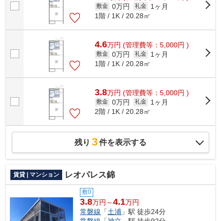
0万円
1ヶ月
敷金
礼金
1階 / 1K / 20.28㎡
4.6
万
円
(管理費等：5,000円 )
0万円
1ヶ月
敷金
礼金
1階 / 1K / 20.28㎡
3.8
万
円
(管理費等：5,000円 )
0万円
1ヶ月
敷金
礼金
2階 / 1K / 20.28㎡
3
残り
件を表示する
レオパレス錦
賃貸 | マンション
敷0
3.8
4.1
万円～
万円
常磐線
「
土浦
」駅 徒歩24分
常磐線
「
神立
」駅 徒歩92分