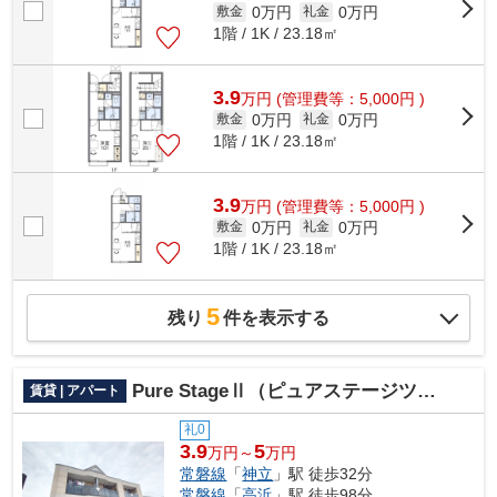
0万円
0万円
敷金
礼金
1階 / 1K / 23.18㎡
3.9
万
円
(管理費等：5,000円 )
0万円
0万円
敷金
礼金
1階 / 1K / 23.18㎡
3.9
万
円
(管理費等：5,000円 )
0万円
0万円
敷金
礼金
1階 / 1K / 23.18㎡
5
残り
件を表示する
Pure StageⅡ（ピュアステージツー）
賃貸 | アパート
礼0
3.9
5
万円～
万円
常磐線
「
神立
」駅 徒歩32分
常磐線
「
高浜
」駅 徒歩98分