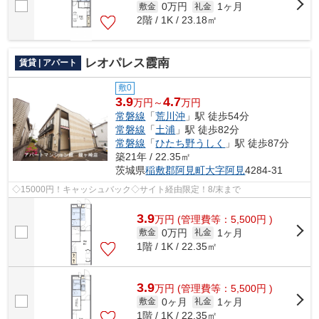
0万円
1ヶ月
敷金
礼金
2階 / 1K / 23.18㎡
レオパレス霞南
賃貸 | アパート
敷0
3.9
4.7
万円～
万円
常磐線
「
荒川沖
」駅 徒歩54分
常磐線
「
土浦
」駅 徒歩82分
常磐線
「
ひたち野うしく
」駅 徒歩87分
築21年 / 22.35㎡
茨城県
稲敷郡阿見町
大字阿見
4284-31
◇15000円！キャッシュバック◇サイト経由限定！8/末まで
3.9
万
円
(管理費等：5,500円 )
0万円
1ヶ月
敷金
礼金
1階 / 1K / 22.35㎡
3.9
万
円
(管理費等：5,500円 )
0ヶ月
1ヶ月
敷金
礼金
1階 / 1K / 22.35㎡