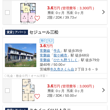
3.6
万
円
(管理費等：3,300円 )
0ヶ月
0ヶ月
敷金
礼金
2階 / 2DK / 39.73㎡
セジュール三松
賃貸 | アパート
敷0
礼0
3.6
万円
常磐線
「
牛久
」駅 徒歩35分
常磐線
「
龍ケ崎市
」駅 徒歩68分
常磐線
「
ひたち野うしく
」駅 徒歩79分
築40年 / 50.00㎡
茨城県
牛久市
さくら台
２丁目３６－９
◇礼金・敷金０円！オール洋室！
3.6
万
円
(管理費等：3,000円 )
0ヶ月
0ヶ月
敷金
礼金
2階 / 3DK / 50.00㎡