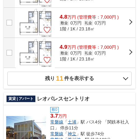
4.8
万
円
(管理費等：7,000円 )
0万円
0万円
敷金
礼金
1階 / 1K / 23.18㎡
4.9
万
円
(管理費等：7,000円 )
0万円
0万円
敷金
礼金
1階 / 1K / 23.18㎡
11
残り
件を表示する
レオパレスセントリオ
賃貸 | アパート
敷0
3.7
万円
常磐線
「
土浦
」駅 バス4分 「関鉄本社入
口」 停歩11分
常磐線
「
神立
」駅 徒歩74分