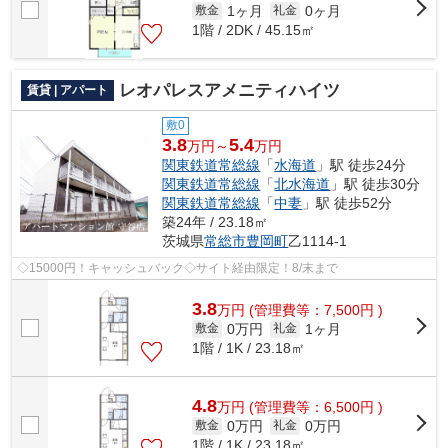
1ヶ月
0ヶ月
敷金
礼金
1階 / 2DK / 45.15㎡
レオパレスアメニティハイツ
賃貸 | アパート
敷0
3.8
5.4
万円～
万円
関東鉄道常総線
「
水海道
」駅 徒歩24分
関東鉄道常総線
「
北水海道
」駅 徒歩30分
関東鉄道常総線
「
中妻
」駅 徒歩52分
築24年 / 23.18㎡
茨城県
常総市
豊岡町
乙1114-1
◇15000円！キャッシュバック◇サイト経由限定！8/末まで
3.8
万
円
(管理費等：7,500円 )
0万円
1ヶ月
敷金
礼金
1階 / 1K / 23.18㎡
4.8
万
円
(管理費等：6,500円 )
0万円
0万円
敷金
礼金
1階 / 1K / 23.18㎡