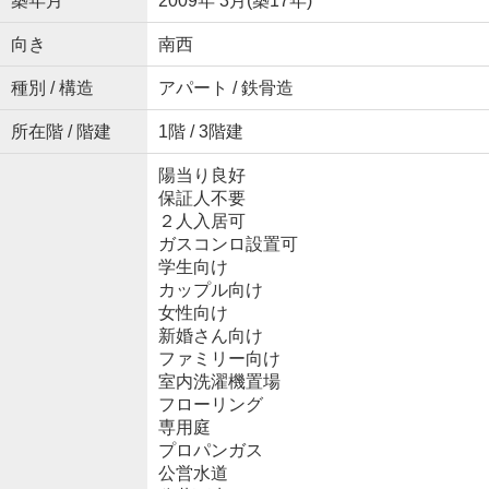
築年月
2009年 3月(築17年)
向き
南西
種別 / 構造
アパート / 鉄骨造
所在階 / 階建
1階 / 3階建
陽当り良好
保証人不要
２人入居可
ガスコンロ設置可
学生向け
カップル向け
女性向け
新婚さん向け
ファミリー向け
室内洗濯機置場
フローリング
専用庭
プロパンガス
公営水道