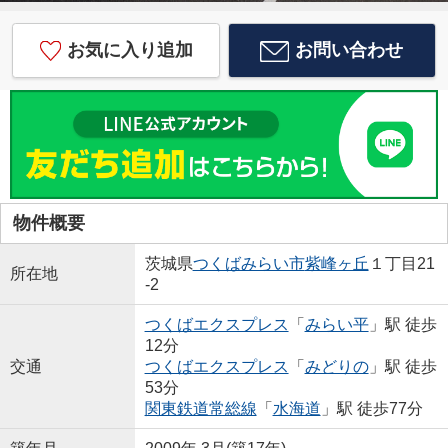
お気に入り追加
お問い合わせ
物件概要
茨城県
つくばみらい市
紫峰ヶ丘
１丁目21
所在地
-2
つくばエクスプレス
「
みらい平
」駅 徒歩
12分
交通
つくばエクスプレス
「
みどりの
」駅 徒歩
53分
関東鉄道常総線
「
水海道
」駅 徒歩77分