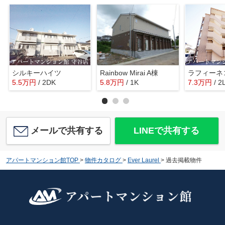
シルキーハイツ
Rainbow Mirai A棟
ラフィーネ
5.5
万
円
/ 2DK
5.8
万
円
/ 1K
7.3
万
円
/ 2
メールで共有する
LINEで共有する
アパートマンション館TOP
>
物件カタログ
>
Ever Laurel
>
過去掲載物件