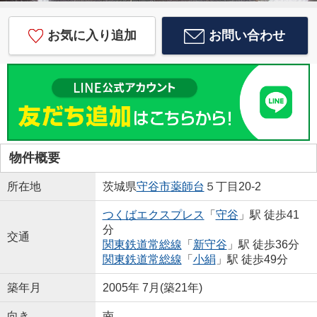
お気に入り追加
お問い合わせ
物件概要
所在地
茨城県
守谷市
薬師台
５丁目20-2
つくばエクスプレス
「
守谷
」駅 徒歩41
分
交通
関東鉄道常総線
「
新守谷
」駅 徒歩36分
関東鉄道常総線
「
小絹
」駅 徒歩49分
築年月
2005年 7月(築21年)
向き
南