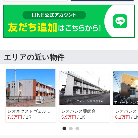
エリアの近い物件
レオネクストヴェルヴェデーレⅡ
レオパレス薬師台
7.3
万
円
/ 1R
5.9
万
円
/ 1K
6.1
万
円
/ 1