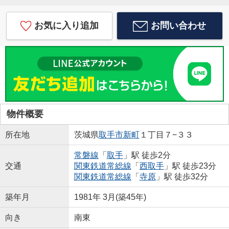
お気に入り追加
お問い合わせ
物件概要
所在地
茨城県
取手市
新町
１丁目７−３３
常磐線
「
取手
」駅 徒歩2分
交通
関東鉄道常総線
「
西取手
」駅 徒歩23分
関東鉄道常総線
「
寺原
」駅 徒歩32分
築年月
1981年 3月(築45年)
向き
南東