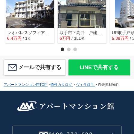
レオパレスソフィア中原
取手市下高井 戸建住宅
6.4
万
円
/ 1K
6
万
円
/ 3LDK
5.38
万
円
/ 
メールで共有する
LINEで共有する
アパートマンション館TOP
>
物件カタログ
>
ヴィラ取手
>
過去掲載物件