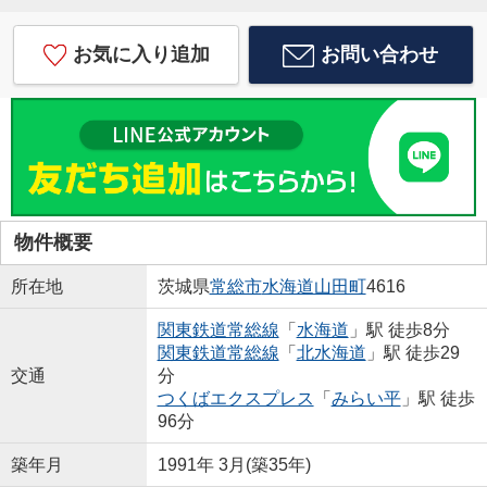
お気に入り追加
お問い合わせ
物件概要
所在地
茨城県
常総市
水海道山田町
4616
関東鉄道常総線
「
水海道
」駅 徒歩8分
関東鉄道常総線
「
北水海道
」駅 徒歩29
交通
分
つくばエクスプレス
「
みらい平
」駅 徒歩
96分
築年月
1991年 3月(築35年)