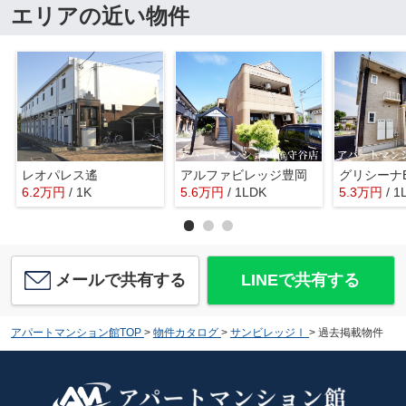
エリアの近い物件
レオパレス遙
アルファビレッジ豊岡
グリシーナ
6.2
万
円
/ 1K
5.6
万
円
/ 1LDK
5.3
万
円
/ 1
メールで共有する
LINEで共有する
アパートマンション館TOP
>
物件カタログ
>
サンビレッジⅠ
>
過去掲載物件