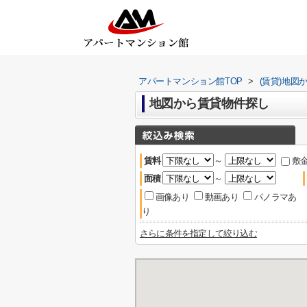
アパートマンション館TOP
>
(賃貸)地図
地図から賃貸物件探し
賃料
～
敷
面積
～
画像あり
動画あり
パノラマあ
り
さらに条件を指定して絞り込む