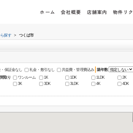
ホーム
会社概要
店舗案内
物件リ
から探す
>
つくば市
金・保証金なし
礼金・敷引なし
共益費・管理費込み
築年数
間取り
ワンルーム
1K
1DK
1LDK
2K
3K
3DK
3LDK
4K
4DK