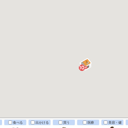
食べる
出かける
買う
医療
美容・健