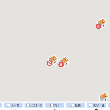
食べる
出かける
買う
医療
美容・健