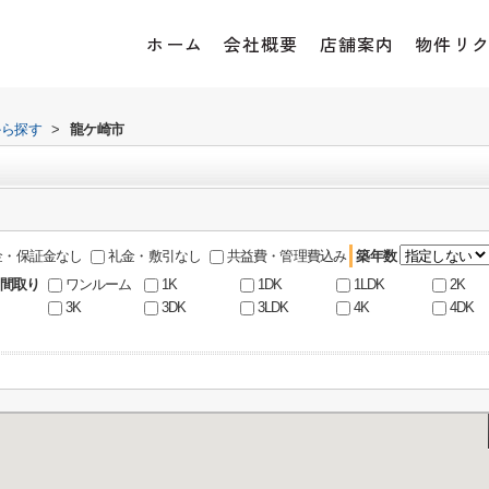
ホーム
会社概要
店舗案内
物件リ
から探す
>
龍ケ崎市
金・保証金なし
礼金・敷引なし
共益費・管理費込み
築年数
間取り
ワンルーム
1K
1DK
1LDK
2K
3K
3DK
3LDK
4K
4DK