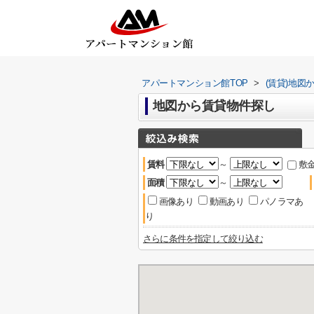
アパートマンション館TOP
>
(賃貸)地図
地図から賃貸物件探し
賃料
～
敷
面積
～
画像あり
動画あり
パノラマあ
り
さらに条件を指定して絞り込む