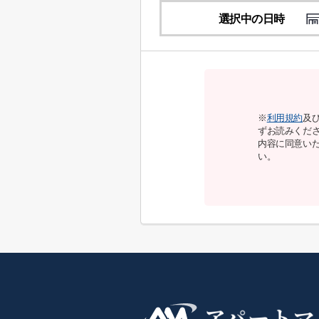
選択中の日時
※
利用規約
及
ずお読みくだ
内容に同意い
い。