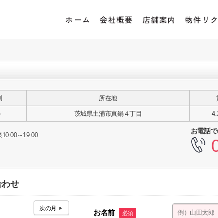
ホーム
会社概要
店舗案内
物件リ
別
所在地
ト
茨城県土浦市真鍋４丁目
4
お電話で
10:00～19:00
合わせ
お名前
必須