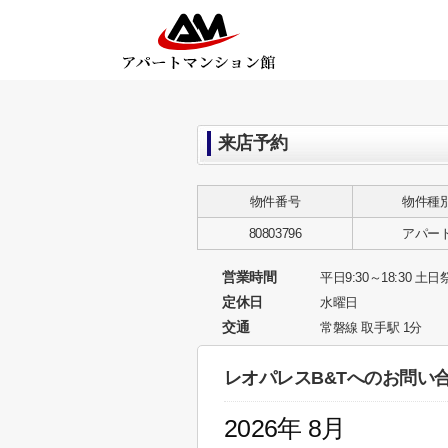
来店予約
物件番号
物件種
80803796
アパー
営業時間
平日9:30～18:30 土日祭
定休日
水曜日
交通
常磐線 取手駅 1分
レオパレスB&Tへのお問い
2026年 8月